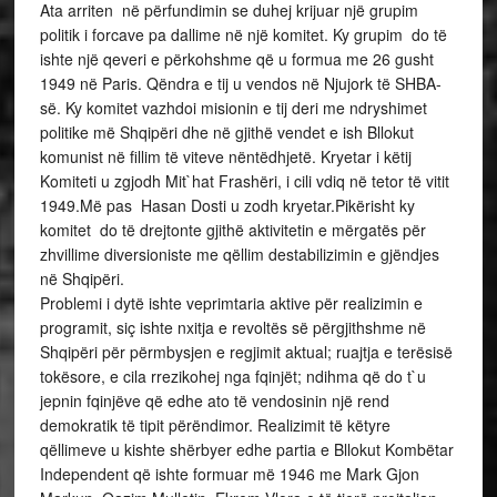
Ata arriten në përfundimin se duhej krijuar një grupim
politik i forcave pa dallime në një komitet. Ky grupim do të
ishte një qeveri e përkohshme që u formua me 26 gusht
1949 në Paris. Qëndra e tij u vendos në Njujork të SHBA-
së. Ky komitet vazhdoi misionin e tij deri me ndryshimet
politike më Shqipëri dhe në gjithë vendet e ish Bllokut
komunist në fillim të viteve nëntëdhjetë. Kryetar i këtij
Komiteti u zgjodh Mit`hat Frashëri, i cili vdiq në tetor të vitit
1949.Më pas Hasan Dosti u zodh kryetar.Pikërisht ky
komitet do të drejtonte gjithë aktivitetin e mërgatës për
zhvillime diversioniste me qëllim destabilizimin e gjëndjes
në Shqipëri.
Problemi i dytë ishte veprimtaria aktive për realizimin e
programit, siç ishte nxitja e revoltës së përgjithshme në
Shqipëri për përmbysjen e regjimit aktual; ruajtja e terësisë
tokësore, e cila rrezikohej nga fqinjët; ndihma që do t`u
jepnin fqinjëve që edhe ato të vendosinin një rend
demokratik të tipit përëndimor. Realizimit të këtyre
qëllimeve u kishte shërbyer edhe partia e Bllokut Kombëtar
Independent që ishte formuar më 1946 me Mark Gjon