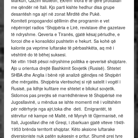
Markun, Qazim Mulletin, Ekrem Vlora e të tjerë proitalian
me qëndër në Itali. Kjo parti kishte hedhur disa grupe
desantësh nga ajri në zonat Mirditë dhe Pukë.
Komiteti propogandoi qëllimin dhe programin e vet
nëpërmjet radios “Shqipëria e Lirë, revistave dhe gazetave
të ndryshme. Qeveria e Tiranës, gjatë kësaj përiudhe, e
forcoi dhe e konsolidoi pushtetin e hekurt. Sa kohë që
kalonte pa veprime luftarake të përbashkëta, aq më i
vështirë do të bëhej suksesi.
Në vitin 1948 pësoi ndryshime politika e qeverisë shqiptare.
Ajo u orientua drejtë Bashkimit Sovjetik (Rusisë). Shtetet
SHBA dhe Anglia i bënë një analizë gjëndjes në Shqipëri
dhe mërgatës. Shqipëria vlerësohej si një satelit i vogël i
Rusisë, pa lidhje kufitare me shtetet e bllokut sovjetik.
Sidomos pas prerjës së marrëdhënieve të Shqipërisë me
Jugosllavinë, u mëndua se ishte momenti më i volitshëm
për ndërhyrje nga ajri,toka dhe deti. Emigrantët, të
stërvitur në kampe në Maltë, në Mynyh të Gjermanisë, në
Itali, Jugosllavi dhe në Greqi, i zbarkuan gjatë viteve 1949-
1953 brënda territorit shqiptar. Këto aksione luftarake
diversioniste nuk patën suksesin e pritur. Shumë prej tyre