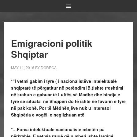
Emigracioni politik
Shqiptar
MAY 11, 2016
BY
DGRECA
*“
I vetmi gabim i tyre
( i nacionalistëve intelektualë
shqiptarë të përgatitur në perëndim IB
.)ishte rreshtimi
në krahun e gabuar të Luftës së Madhe dhe bindja e
tyre se situata në Shqipëri do të ishte në favorin e tyre
në pak kohë. Por të Mëdhënjëve nuk u interesoi
Shqipëria e vogël, e neglizhuan atë
*…Forca intelektuale nacionaliste mbetën pa
përkrahje. E vetmja rrugë që u mbeti ishte largimi,