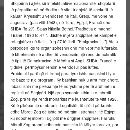
Shqipëria i ajkës së intelektualëve-nacionalistë
shqiptarë
të përgatitur në përëndim në vitet tridhjetë të shekullit të
kaluar. Kryesisht u vendosën në Itali, Greqi, më vonë në
Jugosllavi (pas vitit 1948), në Turqi, Egjipt, Francë dhe
SHBA (fq 27). Sipas Nikolla Bethel,”Tradhëtia e madhe”
Tiranë, 1993 fq.47 “…kishte mijëra shqiptarë në kampet e
refugjatëve në Itali …”(fq.27 të librit :”Emigracioni…”).Ata u
përpoqen që të organizoheshin dhe me veprime luftarake,
të ktheheshin në atdhe, të vendosnin një rend demokratik
të tipit të Demokracive të Mëdha si Angli, SHBA, Francë e
tj.duke përmbysur rendin e vendosur pas luftës.
Problemi i parë që shtrohej para tyre ishte bashkimi i tyre
në bazë të një programi. Ky bashkim nuk u arrit mënjëherë,
mbasi ishin me pikëpamje të ndryshme për të ardhmën e
regjimit në Shqipëri. Një grup synonte kthimin e mbretit
Zog, pra të një rendi monarkist me kushtetutë të vitit 1928.
Këtë pikëpamje e mbronin Legalistët, të cilët i përkrahte
edhe Mbreti Zog që ishte në mërgim i strehuar në Egjypt,
ku ndodhej mbreti i Egjiptit me origjinë shqiptare, Farruku.
Mbreti Zog pranoi edhe çdo bashkim të këtyre forcave, por