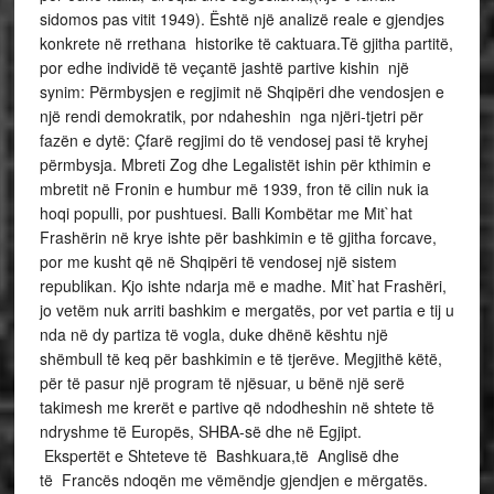
sidomos pas vitit 1949). Është një analizë reale e gjendjes
konkrete në rrethana historike të caktuara.Të gjitha partitë,
por edhe individë të veçantë jashtë partive kishin një
synim: Përmbysjen e regjimit në Shqipëri dhe vendosjen e
një rendi demokratik, por ndaheshin nga njëri-tjetri për
fazën e dytë: Çfarë regjimi do të vendosej pasi të kryhej
përmbysja. Mbreti Zog dhe Legalistët ishin për kthimin e
mbretit në Fronin e humbur më 1939, fron të cilin nuk ia
hoqi populli, por pushtuesi. Balli Kombëtar me Mit`hat
Frashërin në krye ishte për bashkimin e të gjitha forcave,
por me kusht që në Shqipëri të vendosej një sistem
republikan. Kjo ishte ndarja më e madhe. Mit`hat Frashëri,
jo vetëm nuk arriti bashkim e mergatës, por vet partia e tij u
nda në dy partiza të vogla, duke dhënë kështu një
shëmbull të keq për bashkimin e të tjerëve. Megjithë këtë,
për të pasur një program të njësuar, u bënë një serë
takimesh me krerët e partive që ndodheshin në shtete të
ndryshme të Europës, SHBA-së dhe në Egjipt.
Ekspertët e Shteteve të Bashkuara,të Anglisë dhe
të Francës ndoqën me vëmëndje gjendjen e mërgatës.