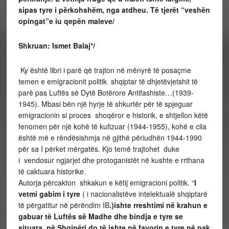
sipas tyre i përkohshëm, nga atdheu. Të tjerët “veshën
opingat”e iu qepën maleve/
Shkruan: Ismet Balaj*/
Ky është libri i parë që trajton në mënyrë të posaçme
temen e emigracionit politik shqiptar të dhjetëvjetshit të
parë pas Luftës së Dytë Botërore Antifashiste…(1939-
1945). Mbasi bën një hyrje të shkurtër për të spjeguar
emigracionin si proces shoqëror e historik, e shtjellon këtë
fenomen për një kohë të kufizuar (1944-1955), kohë e cila
është më e rëndësishmja në gjithë përiudhën 1944-1990
për sa I përket mërgatës. Kjo temë trajtohet duke
i vendosur ngjarjet dhe protoganistët në kushte e rrthana
të caktuara historike.
Autorja përcakton shkakun e këtij emigracioni politik. “
I
vetmi gabim i tyre
( i nacionalistëve intelektualë shqiptarë
të përgatitur në përëndim IB
.)ishte rreshtimi në krahun e
gabuar të Luftës së Madhe dhe bindja e tyre se
situata në Shqipëri do të ishte në favorin e tyre në pak