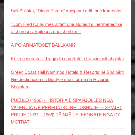
Sali Shijaku, “Diego Rivera” shqiptar i artit tonë kombëtar
“Dom Fred Kalaj, mes altarit dhe atdheut si hermeneutikë
e shpresës, kujtesës dhe shërbimit”
A PO ARMATOSET BALLKANI?
Kriza e vlerave – Tragjedia e vërtetë e tranzicionit shqiptar
Green Coast sjell Nammos Hotels & Resorts në Shqipëri:
Një destinacion i ri lifestyle merr formë në Rivierën
Shqiptare
PUEBLO (1966) / HISTORIA E SPANJOLLES NGA
VALENCIA QË PËRFUNDOI NË LUSHNJE — 29 VJET
PRITJE (1937 – 1966) TË NJË TELEFONATE NGA DY
MOTRAT