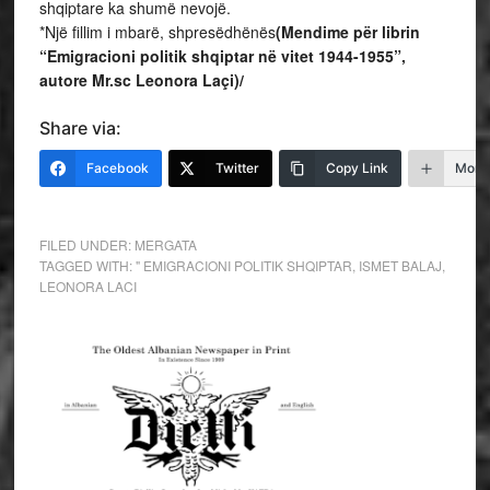
shqiptare ka shumë nevojë.
*Një fillim i mbarë, shpresëdhënës
(Mendime për librin
“Emigracioni politik shqiptar në vitet 1944-1955”,
autore Mr.sc Leonora Laçi)/
Share via:
Facebook
Twitter
Copy Link
More
FILED UNDER:
MERGATA
TAGGED WITH:
" EMIGRACIONI POLITIK SHQIPTAR
,
ISMET BALAJ
,
LEONORA LACI