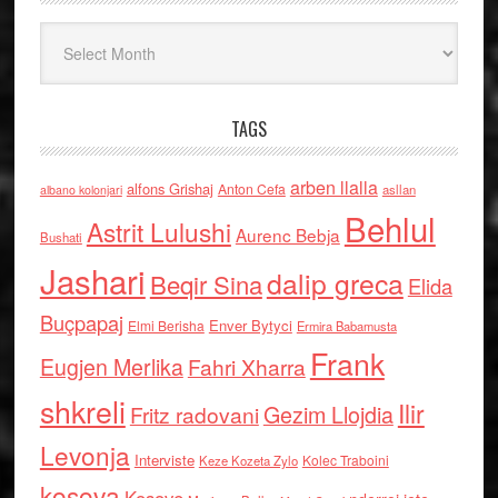
Arkiv
TAGS
arben llalla
alfons Grishaj
Anton Cefa
asllan
albano kolonjari
Behlul
Astrit Lulushi
Aurenc Bebja
Bushati
Jashari
dalip greca
Beqir Sina
Elida
Buçpapaj
Enver Bytyci
Elmi Berisha
Ermira Babamusta
Frank
Eugjen Merlika
Fahri Xharra
shkreli
Ilir
Gezim Llojdia
Fritz radovani
Levonja
Interviste
Kolec Traboini
Keze Kozeta Zylo
kosova