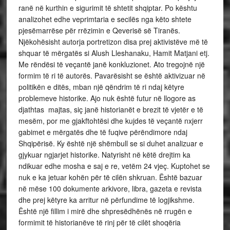
ranë në kurthin e sigurimit të shtetit shqiptar. Po kështu
analizohet edhe veprimtaria e secilës nga këto shtete
pjesëmarrëse për rrëzimin e Qeverisë së Tiranës.
Njëkohësisht autorja portretizon disa prej aktivistëve më të
shquar të mërgatës si Alush Lleshanaku, Hamit Matjani etj.
Me rëndësi të veçantë janë konkluzionet. Ato tregojnë një
formim të ri të autorës. Pavarësisht se është aktivizuar në
politikën e ditës, mban një qëndrim të ri ndaj këtyre
problemeve historike. Ajo nuk është futur në llogore as
djathtas majtas, siç janë historianët e brezit të vjetër e të
mesëm, por me gjakftohtësi dhe kujdes të veçantë nxjerr
gabimet e mërgatës dhe të fuqive përëndimore ndaj
Shqipërisë. Ky është një shëmbull se si duhet analizuar e
gjykuar ngjarjet historike. Natyrisht në këtë drejtim ka
ndikuar edhe mosha e saj e re, vetëm 24 vjeç. Kuptohet se
nuk e ka jetuar kohën për të cilën shkruan. Është bazuar
në mëse 100 dokumente arkivore, libra, gazeta e revista
dhe prej këtyre ka arritur në përfundime të logjikshme.
Është një fillim i mirë dhe shpresëdhënës në rrugën e
formimit të historianëve të rinj për të cilët shoqëria