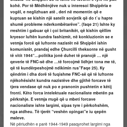
kohë. Por të Mëdhënjëve nuk u interesoi Shqipëria e
vogël, e neglizhuan atë , deri në momentin që e
kuptuan se kishin një satelit sovjetik që do t`u hapte
shumë probleme nderkombëtarëve”. (faqe 21)
Ishte ky
rreshtim i gabuar që i çoi britanikët, që kishin qëllim
kryesor luftën kundra fashizmit, në konkluzionin se e
vetmja forcë që luftonte nazistët në Shqipëri ishin
komunistët, prandaj edhe Çhurcilli theksonte në gusht
të vitit 1944“…politika jonë duhet të pranojë … një
qeverie të FNC-së dhe …të forcojmë lidhjet tona me të,
që të kundërpeshojmë ndikimin rus”Faqe 25). Ky
qëndrim i dha dorë të fuqishme FNC-së që të luftonte
njëkohësisht kundra nazistëve dhe gjithë forcave të
tjera vendase që nuk po e pranonin pushtetin e këtij
fronti. Këto forca intelektuale nacionaliste mbetën pa
përkrahje. E vetmja rrugë që u mbeti forcave
nacionaliste ishte largimi, sipas tyre i përkohshëm,
nga atdheu. Të tjerët “veshën opingat”e iu qepën
maleve.
Në përiudhën e parë 1944-1949 pasqyrohet largimi nga