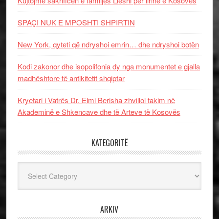
Kujtojmë sakrificën e familjes Lleshi për lirinë e Kosovës
SPAÇI NUK E MPOSHTI SHPIRTIN
New York, qyteti që ndryshoi emrin… dhe ndryshoi botën
Kodi zakonor dhe isopolifonia dy nga monumentet e gjalla
madhështore të antikitetit shqiptar
Kryetari i Vatrës Dr. Elmi Berisha zhvilloi takim në
Akademinë e Shkencave dhe të Arteve të Kosovës
KATEGORITË
Kategoritë
ARKIV