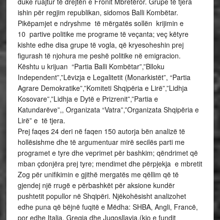
duke ruajtur të drejtën e Fronit Mbretëror. Grupe të tjera
ishin për regjim republikan, sidomos Balli Kombëtar.
Pikëpamjet e ndryshme të mërgatës sollën krijimin e
10 partive politike me programe të veçanta; veç këtyre
kishte edhe disa grupe të vogla, që kryesoheshin prej
figurash të njohura me peshë politike në emigracion.
Kështu u krijuan “Partia Balli Kombëtar”,”Blloku
Independent”,”Lëvizja e Legalitetit (Monarkistët”, “Partia
Agrare Demokratike”,”Komiteti Shqipëria e Lirë”,”Lidhja
Kosovare”,”Lidhja e Dytë e Prizrenit”,”Partia e
Katundarëve”,, Organizata “Vatra”,”Organizata Shqipëria e
Lirë” e të tjera.
Prej faqes 24 deri në faqen 150 autorja bën analizë të
hollësishme dhe të argumentuar mirë secilës parti me
programet e tyre dhe veprimet për bashkim; qëndrimet që
mban çdonjëra prej tyre; mendimet dhe përpjekja e mbretit
Zog për unifikimin e gjithë mergatës me qëllim që të
gjendej një rrugë e përbashkët për aksione kundër
pushtetit popullor në Shqipëri. Njëkohësisht analizohet
edhe puna që bëjnë fuqitë e Mëdha: SHBA, Angli, Francë,
por edhe Italia, Greqia dhe Jugosllavia,(kjo e fundit