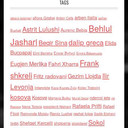
TAGS
arben llalla
alfons Grishaj
Anton Cefa
asllan
albano kolonjari
Behlul
Astrit Lulushi
Aurenc Bebja
Bushati
Jashari
dalip greca
Beqir Sina
Elida
Buçpapaj
Enver Bytyci
Elmi Berisha
Ermira Babamusta
Frank
Eugjen Merlika
Fahri Xharra
shkreli
Ilir
Gezim Llojdia
Fritz radovani
Levonja
Interviste
Kolec Traboini
Keze Kozeta Zylo
kosova
Kosove
nderroi jete
Marjana Bulku
ne
Murat Gecaj
Rafaela Prifti
Rafael
Nene Tereza
Kosove
presidenti Nishani
Floqi
Raimonda Moisiu
Ramiz Lushaj
reshat kripa
Sadik Elshani
Sokol
Shefqet Kercelli
shqiperia
shqiptaret
SHBA