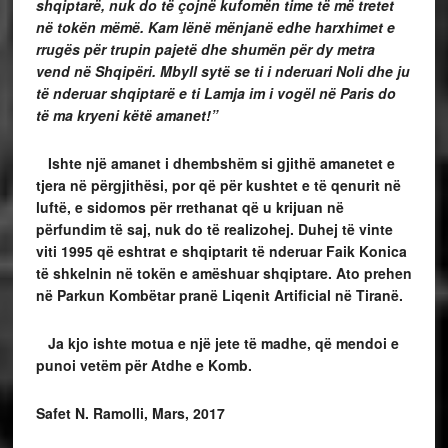
shqiptarë, nuk do të çojnë kufomën time të më tretet
në tokën mëmë. Kam lënë mënjanë edhe harxhimet e
rrugës për trupin pajetë dhe shumën për dy metra
vend në Shqipëri. Mbyll sytë se ti i nderuari Noli dhe ju
të nderuar shqiptarë e ti Lamja im i vogël në Paris do
të ma kryeni këtë amanet!”
Ishte një amanet i dhembshëm si gjithë amanetet e
tjera në përgjithësi, por që për kushtet e të qenurit në
luftë, e sidomos për rrethanat që u krijuan në
përfundim të saj, nuk do të realizohej. Duhej të vinte
viti 1995 që eshtrat e shqiptarit të nderuar Faik Konica
të shkelnin në tokën e amëshuar shqiptare. Ato prehen
në Parkun Kombëtar pranë Liqenit Artificial në Tiranë.
Ja kjo ishte motua e një jete të madhe, që mendoi e
punoi vetëm për Atdhe e Komb.
Safet N. Ramolli,
Mars, 2017