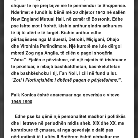
shquar të një prej bijve më të përmendur të Shqipërisë.
Nderimet e fundit iu bënë më 20 dhjetor 1942 në sallën
New England Mutual Hall, në zemër të Bostonit. Edhe
pse ishte mot i ftohtë, kishin ardhur qindra adhurues
të tij të afërt e të largët. Kishin ardhur edhe
përfaqësues nga Miduesti, Detroiti, Miçigani, Ohajo
dhe Virxhinia Perëndimore. Një kurorë me lule dërgoi
mbreti Zog nga Anglia, të cilën e pagoi shoqëria
“Vatra”. Fjalën e përzishme, në një mjedis të trishtuar e
të pikëlluar, e mbajti bashkatdhetari, bashkëluftëtari
dhe bashkëshoku i tij, Fan Noli, i cili në fund u lut:
“Zoti i Plotfuqishëm i dhëntë paqen e përjetëshme!”.
Faik Konica është anatemuar nga qeverisja e viteve
1945-1990
Edhe pse ka qënë një personalitet madhor i politikës
dhe i letrave në periudhën midis shek. XIX dhe XX, me
kontribute të çmuara, ai nga qeverisja e dalë pas
përfundimit të Luftës II Botërore është përbaltur me