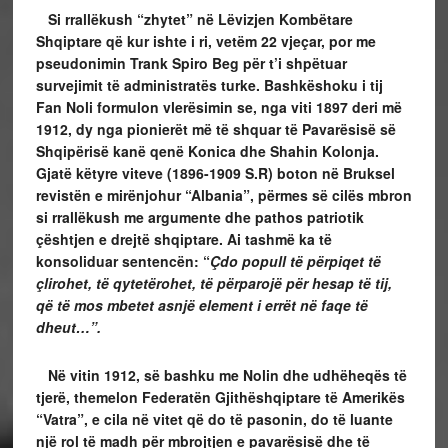
Si rrallëkush “zhytet” në Lëvizjen Kombëtare
Shqiptare që kur ishte i ri, vetëm 22 vjeçar, por me
pseudonimin Trank Spiro Beg për t’i shpëtuar
survejimit të administratës turke. Bashkëshoku i tij
Fan Noli formulon vlerësimin se, nga viti 1897 deri më
1912, dy nga pionierët më të shquar të Pavarësisë së
Shqipërisë kanë qenë Konica dhe Shahin Kolonja.
Gjatë këtyre viteve (1896-1909 S.R) boton në Bruksel
revistën e mirënjohur “Albania”, përmes së cilës mbron
si rrallëkush me argumente dhe pathos patriotik
çështjen e drejtë shqiptare. Ai tashmë ka të
konsoliduar sentencën: “
Çdo popull të përpiqet të
çlirohet, të qytetërohet, të përparojë për hesap të tij,
që të mos mbetet asnjë element i errët në faqe të
dheut…”.
Në vitin 1912, së bashku me Nolin dhe udhëheqës të
tjerë, themelon Federatën Gjithëshqiptare të Amerikës
“Vatra”, e cila në vitet që do të pasonin, do të luante
një rol të madh për mbrojtjen e pavarësisë dhe të