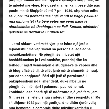
të mbetet me vlerë. Një gazetar amerikan, pesë ditë pas
pushtimit të Shqipërisë më 7 prill 1939, shprehet edhe
sa vijon:
“Si përfaqësues i një vendi të vogël pakkush
nga diplomatët i ka bërë vetes një vend kaqë të
rëndësishëm në Uashington sa Faik Konica, ministër i
qeverisë së rrëzuar të Shqipërisë
”.
Jetoi shkurt, vetëm 66 vjet, por ishte një jetë e
tejmbushur me veprimtari sa personale, aqë edhe
mbarëkombëtare. Në përgjithësi mbetet një
bashkëkombas jo i zakonshëm, prandaj dhe ka
tërhequr mjaft vëmendjen e studjuesve të veprës dhe
të biografisë së tij, të cilët janë më të shumtët të huaj,
por edhe shqiptarë. Bëri një jetë të pazakontë, i
pakujdesshëm ndaj shëndetit, duke mbetur në
përgjithësi një njeri i palumtur, pasi edhe nuk
konkludoi asnjëherë që të ndërtonte një jetë familjare.
Gjithësesi, si jetë u shua i nderuar dhe i respektuar. Më
14 dhjetor 1942 pati një goditje, dhe ditën tjetër vdiq
nga hemoragjia cerebrale duke mbyllur karrierën e