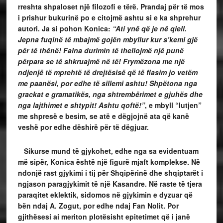
rreshta shpaloset një filozofi e tërë. Prandaj për të mos
i prishur bukurinë po e citojmë ashtu si e ka shprehur
autori. Ja si pohon Konica:
“Ati ynë që je në qiell.
Jepna fuqinë të mbajmë gojën mbyllur kur s’kemi gjë
për të thënë! Falna durimin të thellojmë një punë
përpara se të shkruajmë në të! Frymëzona me një
ndjenjë të mprehtë të drejtësisë që të flasim jo vetëm
me paanësi, por edhe të sillemi ashtu! Shpëtona nga
grackat e gramatikës, nga shtrembërimet e gjuhës dhe
nga lajthimet e shtypit! Ashtu qoftë!”
, e mbyll “lutjen”
me shpresë e besim, se atë e dëgjojnë ata që kanë
veshë por edhe dëshirë për të dëgjuar.
Sikurse mund të gjykohet, edhe nga sa evidentuam
më sipër, Konica është një figurë mjaft komplekse. Në
ndonjë rast gjykimi i tij për Shqipërinë dhe shqiptarët i
ngjason paragjykimit të një Kasandre. Në raste të tjera
paraqitet eklektik, sidomos në gjykimin e dyzuar që
bën ndaj A. Zogut, por edhe ndaj Fan Nolit. Por
gjithësesi ai meriton plotësisht epitetimet që i janë