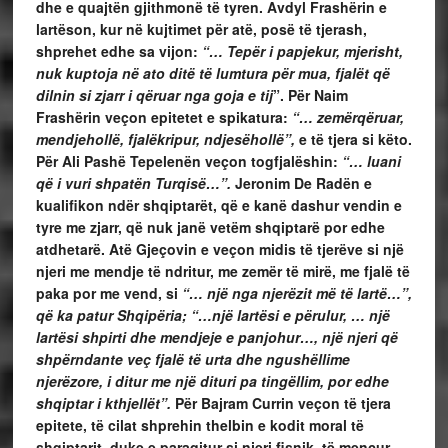
dhe e quajtën gjithmonë të tyren. Avdyl Frashërin e
lartëson, kur në kujtimet për atë, posë të tjerash,
shprehet edhe sa vijon:
“… Tepër i papjekur, mjerisht,
nuk kuptoja në ato ditë të lumtura për mua, fjalët që
dilnin si zjarr i qëruar nga goja e tij
”. Për Naim
Frashërin veçon epitetet e spikatura:
“… zemërqëruar,
mendjehollë, fjalëkripur, ndjesëhollë”,
e të tjera si këto.
Për Ali Pashë Tepelenën veçon togfjalëshin:
“… luani
që i vuri shpatën Turqisë…”.
Jeronim De Radën e
kualifikon ndër shqiptarët, që e kanë dashur vendin e
tyre me zjarr, që nuk janë vetëm shqiptarë por edhe
atdhetarë. Atë Gjeçovin e veçon midis të tjerëve si një
njeri me mendje të ndritur, me zemër të mirë, me fjalë të
paka por me vend, si
“… një nga njerëzit më të lartë…”,
që ka patur Shqipëria; “…një lartësi e përulur, … një
lartësi shpirti dhe mendjeje e panjohur…, një njeri që
shpërndante veç fjalë të urta dhe ngushëllime
njerëzore, i ditur me një dituri pa tingëllim, por edhe
shqiptar i kthjellët”.
Për Bajram Currin veçon të tjera
epitete, të cilat shprehin thelbin e kodit moral të
shqiptarit, duke e paraqitur si njeri fisnik, të mençur