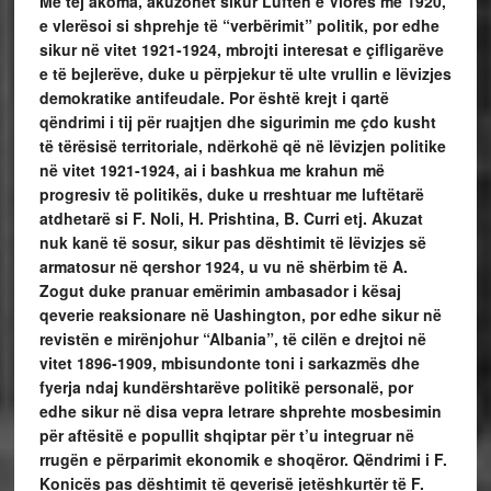
Më tej akoma, akuzohet sikur Luftën e Vlorës më 1920,
e vlerësoi si shprehje të “verbërimit” politik, por edhe
sikur në vitet 1921-1924, mbrojti interesat e çifligarëve
e të bejlerëve, duke u përpjekur të ulte vrullin e lëvizjes
demokratike antifeudale. Por është krejt i qartë
qëndrimi i tij për ruajtjen dhe sigurimin me çdo kusht
të tërësisë territoriale, ndërkohë që në lëvizjen politike
në vitet 1921-1924, ai i bashkua me krahun më
progresiv të politikës, duke u rreshtuar me luftëtarë
atdhetarë si F. Noli, H. Prishtina, B. Curri etj. Akuzat
nuk kanë të sosur, sikur pas dështimit të lëvizjes së
armatosur në qershor 1924, u vu në shërbim të A.
Zogut duke pranuar emërimin ambasador i kësaj
qeverie reaksionare në Uashington, por edhe sikur në
revistën e mirënjohur “Albania”, të cilën e drejtoi në
vitet 1896-1909, mbisundonte toni i sarkazmës dhe
fyerja ndaj kundërshtarëve politikë personalë, por
edhe sikur në disa vepra letrare shprehte mosbesimin
për aftësitë e popullit shqiptar për t’u integruar në
rrugën e përparimit ekonomik e shoqëror. Qëndrimi i F.
Konicës pas dështimit të qeverisë jetëshkurtër të F.