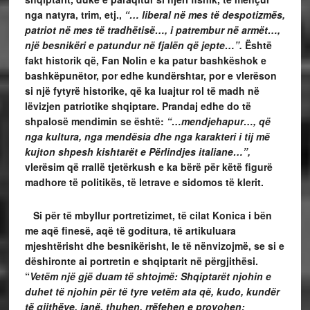
nga natyra, trim, etj.,
“… liberal në mes të despotizmës,
patriot në mes të tradhëtisë…, i patrembur në armët…,
një besnikëri e patundur në fjalën që jepte…”.
Është
fakt historik që, Fan Nolin e ka patur bashkëshok e
bashkëpunëtor, por edhe kundërshtar, por e vlerëson
si një fytyrë historike, që ka luajtur rol të madh në
lëvizjen patriotike shqiptare. Prandaj edhe do të
shpalosë mendimin se është:
“…mendjehapur…, që
nga kultura, nga mendësia dhe nga karakteri i tij më
kujton shpesh kishtarët e Përlindjes italiane…”,
vlerësim që rrallë tjetërkush e ka bërë për këtë figurë
madhore të politikës, të letrave e sidomos të klerit.
Si për të mbyllur portretizimet, të cilat Konica i bën
me aqë finesë, aqë të goditura, të artikuluara
mjeshtërisht dhe besnikërisht, le të nënvizojmë, se si e
dëshironte ai portretin e shqiptarit në përgjithësi.
“
Vetëm një gjë duam të shtojmë: Shqiptarët njohin e
duhet të njohin për të tyre vetëm ata që, kudo, kundër
të gjithëve, janë, thuhen, rrëfehen e provohen: