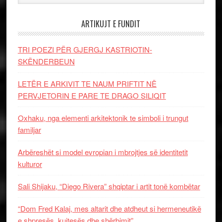
ARTIKUJT E FUNDIT
TRI POEZI PËR GJERGJ KASTRIOTIN-
SKËNDERBEUN
LETËR E ARKIVIT TE NAUM PRIFTIT NË
PERVJETORIN E PARE TE DRAGO SILIQIT
Oxhaku, nga elementi arkitektonik te simboli i trungut
familjar
Arbëreshët si model evropian i mbrojtjes së identitetit
kulturor
Sali Shijaku, “Diego Rivera” shqiptar i artit tonë kombëtar
“Dom Fred Kalaj, mes altarit dhe atdheut si hermeneutikë
e shpresës, kujtesës dhe shërbimit”