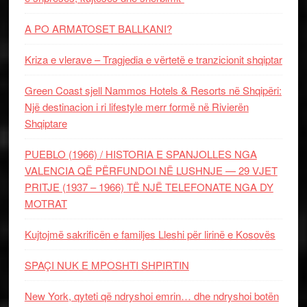
A PO ARMATOSET BALLKANI?
Kriza e vlerave – Tragjedia e vërtetë e tranzicionit shqiptar
Green Coast sjell Nammos Hotels & Resorts në Shqipëri:
Një destinacion i ri lifestyle merr formë në Rivierën
Shqiptare
PUEBLO (1966) / HISTORIA E SPANJOLLES NGA
VALENCIA QË PËRFUNDOI NË LUSHNJE — 29 VJET
PRITJE (1937 – 1966) TË NJË TELEFONATE NGA DY
MOTRAT
Kujtojmë sakrificën e familjes Lleshi për lirinë e Kosovës
SPAÇI NUK E MPOSHTI SHPIRTIN
New York, qyteti që ndryshoi emrin… dhe ndryshoi botën