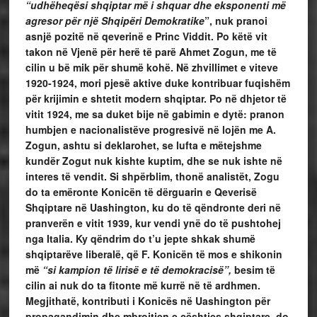
“udhëheqësi shqiptar më i shquar dhe eksponenti më
agresor për një Shqipëri Demokratike
”, nuk pranoi
asnjë pozitë në qeverinë e Princ Viddit. Po këtë vit
takon në Vjenë për herë të parë Ahmet Zogun, me të
cilin u bë mik për shumë kohë. Në zhvillimet e viteve
1920-1924, mori pjesë aktive duke kontribuar fuqishëm
për krijimin e shtetit modern shqiptar. Po në dhjetor të
vitit 1924, me sa duket bije në gabimin e dytë: pranon
humbjen e nacionalistëve progresivë në lojën me A.
Zogun, ashtu si deklarohet, se lufta e mëtejshme
kundër Zogut nuk kishte kuptim, dhe se nuk ishte në
interes të vendit. Si shpërblim, thonë analistët, Zogu
do ta emëronte Konicën të dërguarin e Qeverisë
Shqiptare në Uashington, ku do të qëndronte deri në
pranverën e vitit 1939, kur vendi ynë do të pushtohej
nga Italia. Ky qëndrim do t’u jepte shkak shumë
shqiptarëve liberalë, që F. Konicën të mos e shikonin
më
“si kampion të lirisë e të demokracisë”,
besim të
cilin ai nuk do ta fitonte më kurrë në të ardhmen.
Megjithatë, kontributi i Konicës në Uashington për
propagandimin dhe mbrojtjen e çështjes shqiptare, do