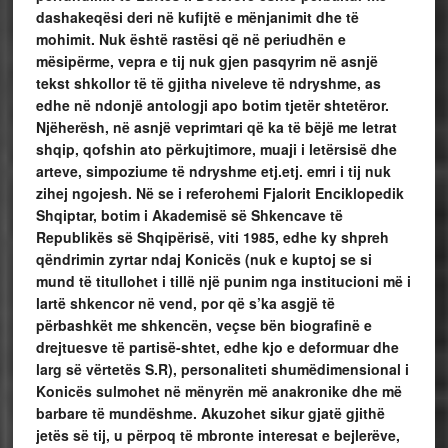
dashakeqësi deri në kufijtë e mënjanimit dhe të
mohimit. Nuk është rastësi që në periudhën e
mësipërme, vepra e tij nuk gjen pasqyrim në asnjë
tekst shkollor të të gjitha niveleve të ndryshme, as
edhe në ndonjë antologji apo botim tjetër shtetëror.
Njëherësh, në asnjë veprimtari që ka të bëjë me letrat
shqip, qofshin ato përkujtimore, muaji i letërsisë dhe
arteve, simpoziume të ndryshme etj.etj. emri i tij nuk
zihej ngojesh. Në se i referohemi Fjalorit Enciklopedik
Shqiptar, botim i Akademisë së Shkencave të
Republikës së Shqipërisë, viti 1985, edhe ky shpreh
qëndrimin zyrtar ndaj Konicës (nuk e kuptoj se si
mund të titullohet i tillë një punim nga institucioni më i
lartë shkencor në vend, por që s’ka asgjë të
përbashkët me shkencën, veçse bën biografinë e
drejtuesve të partisë-shtet, edhe kjo e deformuar dhe
larg së vërtetës S.R), personaliteti shumëdimensional i
Konicës sulmohet në mënyrën më anakronike dhe më
barbare të mundëshme. Akuzohet sikur gjatë gjithë
jetës së tij, u përpoq të mbronte interesat e bejlerëve,