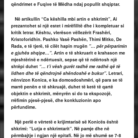
qëndrimet e Fuqive të Mëdha ndaj popullit shqiptar.
Në artikullin “Ca këshilla mbi artin e shkrimit”, Ai
prezantohet si një estet i mirëfilltë dhe i kompletuar si
kritik letrar. Kështu, vlerëson vëllezërit Frashëri,
Kristoforidhin. Pashko Vasë Pashën, Thimi Mitko, De
Rada, e të tjerë, të cilët hapin rrugën
”… për përparimin
e gjuhës shqipe…”.
Artin e të shkruarit e krahason me
mjeshtërinë e ndërtuesit, sepse që të ndërtosh një
shtëpi duhet
“… t’i vësh gurët radhë me radhë që të
lidhen dhe të qëndrojnë shëndoshë e bukur”
. Letrari,
nënvizon Konica, e ka domosdoshmëri, që para se të
marrë penën e të shkruajë, duhet të ketë të qartë
objektin e shkrimit, mënyrën si do ta ekspozojë,
rrëfimin pjesë-pjesë, dhe konkluzionin apo
përfundime.
Një perlë e vërtetë e krijimtarisë së Konicës është
shkrimi: “Lutja e shkrimtarit”. Në pamje dhe në
përmbajtje i ngjan një epitafi. Në jo më shumë se 7-8