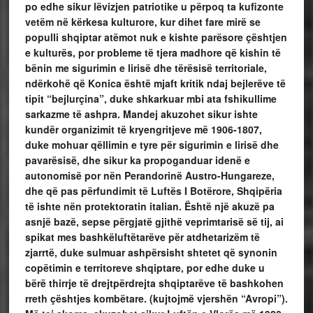
po edhe sikur lëvizjen patriotike u përpoq ta kufizonte
vetëm në kërkesa kulturore, kur dihet fare mirë se
populli shqiptar atëmot nuk e kishte parësore çështjen
e kulturës, por probleme të tjera madhore që kishin të
bënin me sigurimin e lirisë dhe tërësisë territoriale,
ndërkohë që Konica është mjaft kritik ndaj bejlerëve të
tipit “bejlurçina”, duke shkarkuar mbi ata fshikullime
sarkazme të ashpra. Mandej akuzohet sikur ishte
kundër organizimit të kryengritjeve më 1906-1807,
duke mohuar qëllimin e tyre për sigurimin e lirisë dhe
pavarësisë, dhe sikur ka propoganduar idenë e
autonomisë por nën Perandorinë Austro-Hungareze,
dhe që pas përfundimit të Luftës I Botërore, Shqipëria
të ishte nën protektoratin italian. Është një akuzë pa
asnjë bazë, sepse përgjatë gjithë veprimtarisë së tij, ai
spikat mes bashkëluftëtarëve për atdhetarizëm të
zjarrtë, duke sulmuar ashpërsisht shtetet që synonin
copëtimin e territoreve shqiptare, por edhe duke u
bërë thirrje të drejtpërdrejta shqiptarëve të bashkohen
rreth çështjes kombëtare. (kujtojmë vjershën “Avropi”).