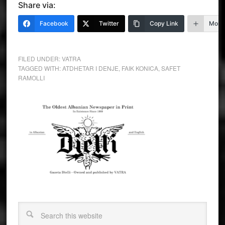
Share via:
Facebook
Twitter
Copy Link
More
FILED UNDER:
VATRA
TAGGED WITH:
ATDHETAR I DENJE
,
FAIK KONICA
,
SAFET
RAMOLLI