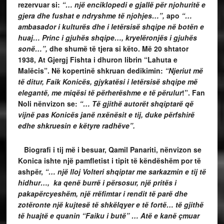
rezervuar si:
“… një enciklopedi e gjallë për njohuritë e
gjera dhe fushat e ndryshme të njohjes…”,
apo
“…
ambasador i kulturës dhe i letërsisë shqipe në botën e
huaj… Princ i gjuhës shqipe…, kryelëronjës i gjuhës
sonë…”,
dhe shumë të tjera si këto. Më 20 shtator
1938, At Gjergj Fishta i dhuron librin “Lahuta e
Malëcis”. Në kopertinë shkruan dedikimin:
“Njeriut më
të ditur, Faik Konicës, gjykatësi i letërsisë shqipe më
elegantë, me miqësi të përherëshme e të përulur
!”. Fan
Noli nënvizon se:
“… Të gjithë autorët shqiptarë që
vijnë pas Konicës janë nxënësit e tij, duke përfshirë
edhe shkruesin e këtyre radhëve”.
Biografi i tij më i besuar, Qamil Panariti, nënvizon se
Konica ishte një pamfletist i tipit të këndëshëm por të
ashpër,
“… një lloj Volteri shqiptar me sarkazmin e tij të
hidhur…, ka qenë burrë i përsosur, një pritës i
pakapërcyeshëm, një rrëfimtar i rendit të parë dhe
zotëronte një kujtesë të shkëlqyer e të fortë… të gjithë
të huajtë e quanin “Faiku i butë” … Atë e kanë çmuar