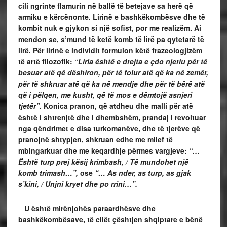
cili ngrinte flamurin në ballë të betejave sa herë që
armiku e kërcënonte. Lirinë e bashkëkombësve dhe të
kombit nuk e gjykon si një sofist, por me realizëm. Ai
mendon se, s’mund të ketë komb të lirë pa qytetarë të
lirë. Për lirinë e individit formulon këtë frazeologjizëm
të artë filozofik: “
Liria është e drejta e çdo njeriu për të
besuar atë që dëshiron, për të folur atë që ka në zemër,
për të shkruar atë që ka në mendje dhe për të bërë atë
që i pëlqen, me kusht, që të mos e dëmtojë asnjeri
tjetër”.
Konica pranon, që atdheu dhe malli për atë
është i shtrenjtë dhe i dhembshëm, prandaj i revoltuar
nga qëndrimet e disa turkomanëve, dhe të tjerëve që
pranojnë shtypjen, shkruan edhe me mllef të
mbingarkuar dhe me keqardhje përmes vargjeve:
“…
Është turp prej kësij krimbash, / Të mundohet një
komb trimash…”,
ose
“… As nder, as turp, as gjak
s’kini, / Unjni kryet dhe po rrini…”.
U është mirënjohës paraardhësve dhe
bashkëkombësave, të cilët çështjen shqiptare e bënë