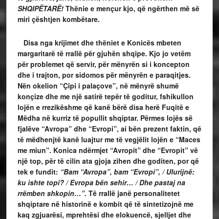
SHQIPËTARË!
Thënie e mençur kjo, që ngërthen më së
miri çështjen kombëtare.
Disa nga krijimet dhe thëniet e Konicës mbeten
margaritarë të rrallë për gjuhën shqipe. Kjo jo vetëm
për problemet që servir, për mënyrën si i koncepton
dhe i trajton, por sidomos për mënyrën e paraqitjes.
Nën okelion “Çipi i palaçove”, në mënyrë shumë
konçize dhe me një satirë tepër të goditur, fshikullon
lojën e rrezikëshme që kanë bërë disa herë Fuqitë e
Mëdha në kurriz të popullit shqiptar. Përmes lojës së
fjalëve “Avropa” dhe “Evropi”, ai bën prezent faktin, që
të mëdhenjtë kanë luajtur me të vegjëlit lojën e “Maces
me miun”. Konica ndërmjet “Avropit” dhe “Evropit” vë
një top, për të cilin ata gjoja zihen dhe goditen, por që
tek e fundit:
“Bam “Avropa”, bam “Evropi”, / Ulurijnë:
ku ishte topi? / Evropa bën sehir… / Dhe pastaj na
rrëmben shkopin…”.
Të rrallë janë personalitetet
shqiptare në historinë e kombit që të sintetizojnë me
kaq zgjuarësi, mprehtësi dhe elokuencë, sjelljet dhe