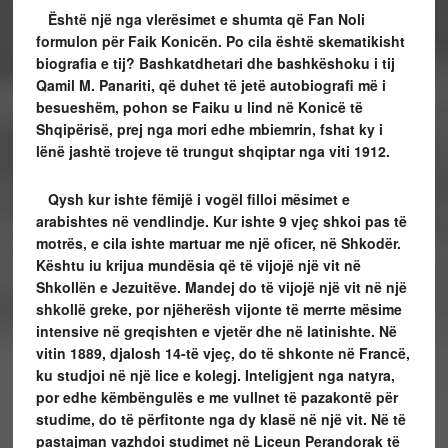
Është një nga vlerësimet e shumta që Fan Noli
formulon për Faik Konicën. Po cila është skematikisht
biografia e tij? Bashkatdhetari dhe bashkëshoku i tij
Qamil M. Panariti, që duhet të jetë autobiografi më i
besueshëm, pohon se Faiku u lind në Konicë të
Shqipërisë, prej nga mori edhe mbiemrin, fshat ky i
lënë jashtë trojeve të trungut shqiptar nga viti 1912.
Qysh kur ishte fëmijë i vogël filloi mësimet e
arabishtes në vendlindje. Kur ishte 9 vjeç shkoi pas të
motrës, e cila ishte martuar me një oficer, në Shkodër.
Kështu iu krijua mundësia që të vijojë një vit në
Shkollën e Jezuitëve. Mandej do të vijojë një vit në një
shkollë greke, por njëherësh vijonte të merrte mësime
intensive në greqishten e vjetër dhe në latinishte. Në
vitin 1889, djalosh 14-të vjeç, do të shkonte në Francë,
ku studjoi në një lice e kolegj. Inteligjent nga natyra,
por edhe këmbëngulës e me vullnet të pazakontë për
studime, do të përfitonte nga dy klasë në një vit. Në të
pastajman vazhdoi studimet në Liceun Perandorak të