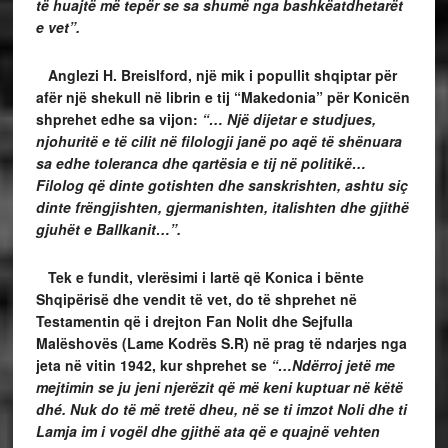
të huajtë më tepër se sa shumë nga bashkëatdhetarët
e vet”.
Anglezi H. Breislford, një mik i popullit shqiptar për
afër një shekull në librin e tij “Makedonia” për Konicën
shprehet edhe sa vijon:
“… Një dijetar e studjues,
njohuritë e të cilit në filologji janë po aqë të shënuara
sa edhe toleranca dhe qartësia e tij në politikë…
Filolog që dinte gotishten dhe sanskrishten, ashtu siç
dinte frëngjishten, gjermanishten, italishten dhe gjithë
gjuhët e Ballkanit…”.
Tek e fundit, vlerësimi i lartë që Konica i bënte
Shqipërisë dhe vendit të vet, do të shprehet në
Testamentin që i drejton Fan Nolit dhe Sejfulla
Malëshovës (Lame Kodrës S.R) në prag të ndarjes nga
jeta në vitin 1942, kur shprehet se
“…Ndërroj jetë me
mejtimin se ju jeni njerëzit që më keni kuptuar në këtë
dhé. Nuk do të më tretë dheu, në se ti imzot Noli dhe ti
Lamja im i vogël dhe gjithë ata që e quajnë vehten