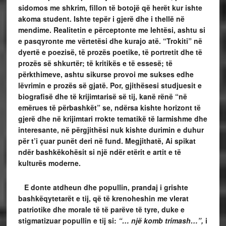
sidomos me shkrim, fillon të botojë që herët kur ishte
akoma student. Ishte tepër i gjerë dhe i thellë në
mendime. Realitetin e përceptonte me lehtësi, ashtu si
e pasqyronte me vërtetësi dhe kurajo atë. “Trokiti” në
dyertë e poezisë, të prozës poetike, të portretit dhe të
prozës së shkurtër; të kritikës e të essesë; të
përkthimeve, ashtu sikurse provoi me sukses edhe
lëvrimin e prozës së gjatë. Por, gjithësesi studjuesit e
biografisë dhe të krijimtarisë së tij, kanë rënë “në
emërues të përbashkët” se, ndërsa kishte horizont të
gjerë dhe në krijimtari rrokte tematikë të larmishme dhe
interesante, në përgjithësi nuk kishte durimin e duhur
për t’i çuar punët deri në fund. Megjithatë, Ai spikat
ndër bashkëkohësit si një ndër etërit e artit e të
kulturës moderne.
E donte atdheun dhe popullin, prandaj i grishte
bashkëqytetarët e tij, që të krenoheshin me vlerat
patriotike dhe morale të të parëve të tyre, duke e
stigmatizuar popullin e tij si:
“… një komb trimash…”,
i