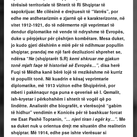
tërësisë territoriale të Shtetit të Ri Shqiptar të
sapokrijuar. Me cilësinë e drejtuesit të “Vatrës”, por
edhe me atdhetarizmin e zjarrtë që e karakterizonte, në
vitet 1912-1921, do të ndërmerrte një veprimtari të
dendur diplomatike në vende të ndryshme të Evropës,
duke u përpjekur për çështjen kombëtare. Mesa duket,
jo kudo gjeti dëshirën e mirë për të ndihmuar popullin
shqiptar, prandaj me një farë deziluzioni shprehet se,
ndërsa “
Ne
(shqiptarët S.R)
kemi shkruar me gjakun
tonë mjaft faqe të historisë së Evropës…”,
disa herë
Fuqi të Mëdha kanë bërë lojë të rrezikëshme në kurriz
të popullit tonë. Në kuadrin e kësaj veprimtarie
diplomatike, më 1913 viziton edhe Shqipërinë, por
mbeti i pakënaqur nga puna e qeverisë së I. Qemalit,
ish-kryetar i përkohshëm i shtetit të vogël që po
lindëtte. Analistët dhe biografët, e vlerësojnë “gabim
të hidhur” vendimin e Konicës për të bashkuar forcat
me Esat Pashë Toptanin,
“… njeri tiran i egër ky…”.
Me
sa duket nuk u orientua drejt me situatën dhe realitetin
shqiptar. Më 1914, edhe pse ishte vlerësuar si