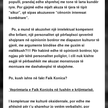
populli, prandaj edhe shprehej me tone të larta kundër
tyre. Por gjejmë edhe mjaft akuza të tjera të tipit
“sikur”, që sipas akuzuesve “cënonin interesat
kombëtare”.
Po, a mund të akuzohet një intelektual kompetent
dhe brilant, një personalitet që përfaqësoi qeverinë
shqiptare në opinionin botëror me diapazon kulturor të
gjerë, me argumente bindëse dhe me guxim si
rrallëkush?!!! Për habinë edhe të opinionit botëror, kjo
ngjau për këtë personalitet poliglot, i cili nuk kishte
asgjë të përbashkët me akuzat monstruoze të
montuara me dashakeqësi të skajshme.
Po, kush ishte në fakt Faik Konica?
Veprimtaria e Faik Konicës në fushën e krijimtarisë.
I kompletuar me kulturë oksidentale, por edhe me
aftësinë për t’u shprehur jo vetëm verbalisht, por