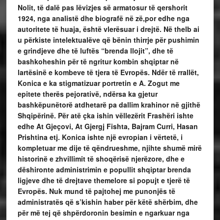
Nolit, të dalë pas lëvizjes së armatosur të qershorit
1924, nga analistë dhe biografë në zë,por edhe nga
autoritete të huaja, është vlerësuar i drejtë. Në thelb ai
u përkiste intelektualëve që bënin thirrje për pushimin
e grindjeve dhe të luftës “brenda llojit”, dhe të
bashkoheshin për të ngritur kombin shqiptar në
lartësinë e kombeve të tjera të Evropës. Ndër të rrallët,
Konica e ka stigmatizuar portretin e A. Zogut me
epitete therës pejorativë, ndërsa ka gjetur
bashkëpunëtorë atdhetarë pa dallim krahinor në gjithë
Shqipërinë. Për atë çka ishin vëllezërit Frashëri ishte
edhe At Gjeçovi, At Gjergj Fishta, Bajram Curri, Hasan
Prishtina etj. Konica ishte një evropian i vërtetë, i
kompletuar me dije të qëndrueshme, njihte shumë mirë
historinë e zhvillimit të shoqërisë njerëzore, dhe e
dëshironte administrimin e popullit shqiptar brenda
ligjeve dhe të drejtave themelore si popujt e tjerë të
Evropës. Nuk mund të pajtohej me punonjës të
administratës që s’kishin haber për këtë shërbim, dhe
për më tej që shpërdoronin besimin e ngarkuar nga