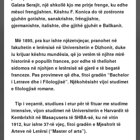
Galata Serajit, një shkollë kjo me prirje frenge, ku edhe
mësoi frengjishten. Kështu F. Konica do të zotëronte
gjuhën gotishte, sanskrishte, frëngjishte,
gjermanishte, italishte, dhe gjithë gjuhët e Ballkanit.
Më 1895, pra kur ishte njëzetvjeçar, pranohet në
fakultetin e letërsisë në Universitetin e Dizhonit, duke
iu krijuar kështu mundësia, që jo vetëm të njihte mirë
historinë e popullit frances, por edhe të thellohet
sidomos në njohjen e letërsisë së gjerë e të begatë
franceze. Pas provimeve që dha, fitoi gradën “Bachelor
i Letrave dhe i Filologjisë”. Njëkohësisht vijoi studimet
e filologjisë romane.
Tip i veçantë, studiues i etur për të fituar me studime
intensive, vijon studimet në Universitetin e Harvardit të
Kembrixhit në Masaçusets të SHBA-së, ku në vitin
1912, kur ishte 37-të vjeç, fitoi gradën e Mjeshtrit të
Arteve në Letërsi (“Master of arts”).