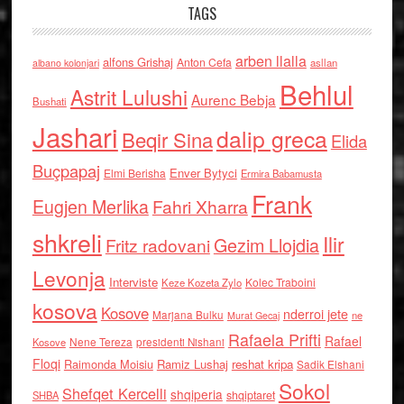
TAGS
arben llalla
alfons Grishaj
Anton Cefa
asllan
albano kolonjari
Behlul
Astrit Lulushi
Aurenc Bebja
Bushati
Jashari
dalip greca
Beqir Sina
Elida
Buçpapaj
Enver Bytyci
Elmi Berisha
Ermira Babamusta
Frank
Eugjen Merlika
Fahri Xharra
shkreli
Ilir
Gezim Llojdia
Fritz radovani
Levonja
Interviste
Kolec Traboini
Keze Kozeta Zylo
kosova
Kosove
nderroi jete
Marjana Bulku
ne
Murat Gecaj
Rafaela Prifti
Rafael
Nene Tereza
Kosove
presidenti Nishani
Floqi
Raimonda Moisiu
Ramiz Lushaj
reshat kripa
Sadik Elshani
Sokol
Shefqet Kercelli
shqiperia
shqiptaret
SHBA