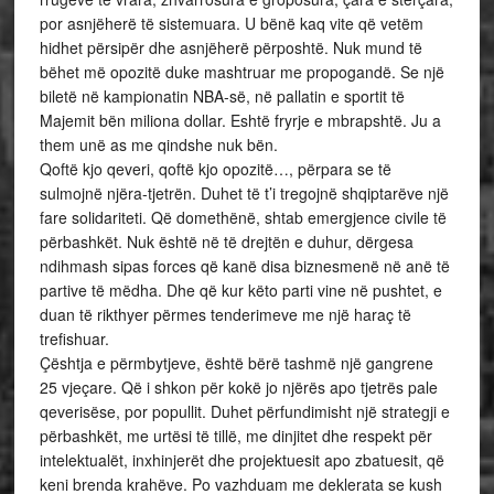
por asnjëherë të sistemuara. U bënë kaq vite që vetëm
hidhet përsipër dhe asnjëherë përposhtë. Nuk mund të
bëhet më opozitë duke mashtruar me propogandë. Se një
biletë në kampionatin NBA-së, në pallatin e sportit të
Majemit bën miliona dollar. Eshtë fryrje e mbrapshtë. Ju a
them unë as me qindshe nuk bën.
Qoftë kjo qeveri, qoftë kjo opozitë…, përpara se të
sulmojnë njëra-tjetrën. Duhet të t’i tregojnë shqiptarëve një
fare solidariteti. Që domethënë, shtab emergjence civile të
përbashkët. Nuk është në të drejtën e duhur, dërgesa
ndihmash sipas forces që kanë disa biznesmenë në anë të
partive të mëdha. Dhe që kur këto parti vine në pushtet, e
duan të rikthyer përmes tenderimeve me një haraç të
trefishuar.
Çështja e përmbytjeve, është bërë tashmë një gangrene
25 vjeçare. Që i shkon për kokë jo njërës apo tjetrës pale
qeverisëse, por popullit. Duhet përfundimisht një strategji e
përbashkët, me urtësi të tillë, me dinjitet dhe respekt për
intelektualët, inxhinjerët dhe projektuesit apo zbatuesit, që
keni brenda krahëve. Po vazhduam me deklerata se kush