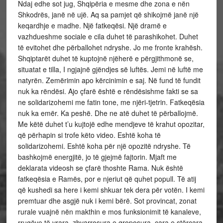
Ndaj edhe sot jug, Shqipëria e mesme dhe zona e nën
Shkodrës, janë në ujë. Aq sa pamjet që shikojmë janë një
keqardhje e madhe. Një fatkeqësi. Një dramë e
vazhdueshme sociale e cila duhet të parashikohet. Duhet
të evitohet dhe përballohet ndryshe. Jo me fronte krahësh.
Shqiptarët duhet të kuptojnë njëherë e përgjithmonë se,
situatat e tilla, I ngjajnë gjëndjes së luftës. Jemi në luftë me
natyrën. Zemërimin apo kërcinimin e saj. Në fund të fundit
nuk ka rëndësi. Ajo çfarë është e rëndësishme fakti se sa
ne solidarizohemi me fatin tone, me njëri-tjetrin. Fatkeqësia
nuk ka emër. Ka peshë. Dhe ne atë duhet të përballojmë.
Me këtë duhet t’u kujtojë edhe mendjeve të krahut opozitar,
që përhapin si trofe këto video. Eshtë koha të
solidarizohemi. Eshtë koha për një opozitë ndryshe. Të
bashkojmë energjitë, jo të gjejmë fajtorin. Mjaft me
deklarata videosh se çfarë thoshte Rama. Nuk është
fatkeqësia e Ramës, por e njeriut që quhet popull. Të atij
që kushedi sa here i kemi shkuar tek dera për votën. I kemi
premtuar dhe asgjë nuk i kemi bërë. Sot provincat, zonat
rurale vuajnë nën makthin e mos funksionimit të kanaleve,
rrugëve të vrara, zhvarrosura e groposura, çara e stërçara,