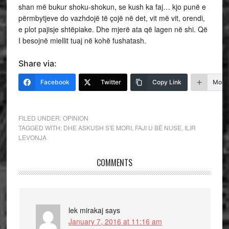
shan më bukur shoku-shokun, se kush ka faj… kjo punë e
përmbytjeve do vazhdojë të çojë në det, vit më vit, orendi,
e plot pajisje shtëpiake. Dhe mjerë ata që lagen në shi. Që
I besojnë miellit tuaj në kohë fushatash.
Share via:
Facebook
Twitter
Copy Link
More
FILED UNDER:
OPINION
TAGGED WITH:
DHE ASKUSH S'E MORI
,
FAJI U BË NUSE
,
ILIR
LEVONJA
COMMENTS
lek mirakaj
says
January 7, 2016 at 11:16 am