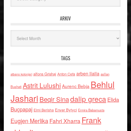
ARKIV
Arkiv
TAGS
arben llalla
alfons Grishaj
Anton Cefa
asllan
albano kolonjari
Behlul
Astrit Lulushi
Aurenc Bebja
Bushati
Jashari
dalip greca
Beqir Sina
Elida
Buçpapaj
Enver Bytyci
Elmi Berisha
Ermira Babamusta
Frank
Eugjen Merlika
Fahri Xharra