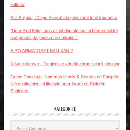
kulturor
Sali Shijaku, “Diego Rivera” shqiptar i artit tonë kombëtar
“Dom Fred Kalaj, mes altarit dhe atdheut si hermeneutikë
e shpresës, kujtesës dhe shërbimit”
A PO ARMATOSET BALLKANI?
Kriza e vlerave – Tragjedia e vërtetë e tranzicionit shqiptar
Green Coast sjell Nammos Hotels & Resorts në Shqipëri:
Një destinacion i ri lifestyle merr formë në Rivierën
Shqiptare
KATEGORITË
Kategoritë