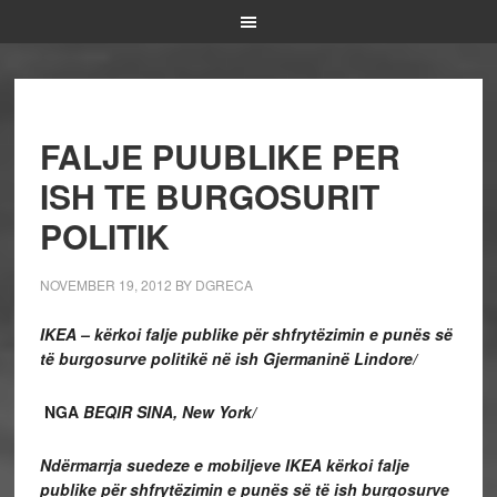
FALJE PUUBLIKE PER
ISH TE BURGOSURIT
POLITIK
NOVEMBER 19, 2012
BY
DGRECA
IKEA – kërkoi falje publike për shfrytëzimin e punës së
të burgosurve politikë në ish Gjermaninë Lindore/
NGA
BEQIR SINA, New York/
Ndërmarrja suedeze e mobiljeve IKEA kërkoi falje
publike për shfrytëzimin e punës së të ish burgosurve