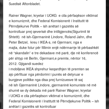
Suedisë Aftonbladet.
Rainer Wagner, kryetar i UOKG e cila përfaqëson viktimat
e komunizmit, dhe Federal Komisionerë i Institutit të
Përndjekurve Politik – ish anëtari i gazetës së
kontrolluar prej qeverisë dhe intiligjencës(Sigurimit të
Shtetit) në ish-Gjermaninë Lindore, Roland Jahn, dhe
Peter Betzel, kreu i IKEA-s, në Gjermani, nga e
majta, duke folur për fillimin enjë ndërmarrje të përbashkët
në “skandalin” e tre dekadave më parë, dje në konferencë
për shtyp në Berlin, Gjermani,e premte, nëntor 16,
2012. Gjigandi suedez
i mobiljeve IKEA shprehur keqardhjen të premten se
ajo përfituar nga përdorimi i punës së detyruar e
burgjeve politike nga disa prej furnizuesve të saj
në ish Gjermaninë Lindore, gjermaninë komuniste në më
shumë se dy dekada më parë Rainer Wagner, kryetar
i UOKG e cila përfaqëson viktimat e komunizmit, dhe
Federal Komisionerë i Institutit të Përndjekurve Politik – ish
anëtari i gazetës së kontrolluar