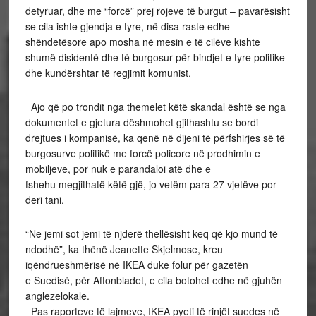
detyruar, dhe me “forcë” prej rojeve të burgut – pavarësisht
se cila ishte gjendja e tyre, në disa raste edhe
shëndetësore apo mosha në mesin e të cilëve kishte
shumë disidentë dhe të burgosur për bindjet e tyre politike
dhe kundërshtar të regjimit komunist.
Ajo që po trondit nga themelet këtë skandal është se nga
dokumentet e gjetura dëshmohet gjithashtu se bordi
drejtues i kompanisë, ka qenë në dijeni të përfshirjes së të
burgosurve politikë me forcë policore në prodhimin e
mobiljeve, por nuk e parandaloi atë dhe e
fshehu megjithatë këtë gjë, jo vetëm para 27 vjetëve por
deri tani.
“Ne jemi sot jemi të njderë thellësisht keq që kjo mund të
ndodhë”, ka thënë Jeanette Skjelmose, kreu
iqëndrueshmërisë në IKEA duke folur për gazetën
e Suedisë, për Aftonbladet, e cila botohet edhe në gjuhën
anglezelokale.
Pas raporteve të lajmeve, IKEA pyeti të rinjët suedes në