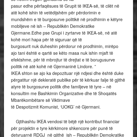
pasur edhe përfaqësues të Grupit të IKEA-së, të cilët në
atë kohë ishin të vetëdijshëm për përdorimin e
mundshëm e të burgosurve politikë në prodhimin e këtyre
moblijeve në ish – Republikën Demokratike
Gjermane.Edhe pse Grupi i zyrtarve të IKEA-së, në atë
kohë mori hapa për të siguruar që të
burgosurit nuk duheshin përdorur në prodhimin, mirëpo
ajo tani është e qartë se këto masa nuk ishin mjaft të
efektshme, për të mbrojtur të drejtat e të borugusurve
politik në atë kohë në Gjermaninë Lindore. ”
IKEA shton se ajo ka depozituar një ndjesi dhe është duke
përgatitur një dekleratë publike për të kërkuar falje të gjithë
atyre të burgosurve politik dhe familjeve të tyre – në
konsultim me Bashkimin Organizative dhe të Shoqatës
Mbarëkombëtare së Viktimave
të Despotizmit Komunist, ‘UOKG’ në Gjermani.
Gjtihashtu IKEA vendosi të bëjë një kontribut financiar
për projektin e tyre kërkimore shkencore për punë të
detyruarnë RDGJ në gjithë ish – Republikën Demokratike