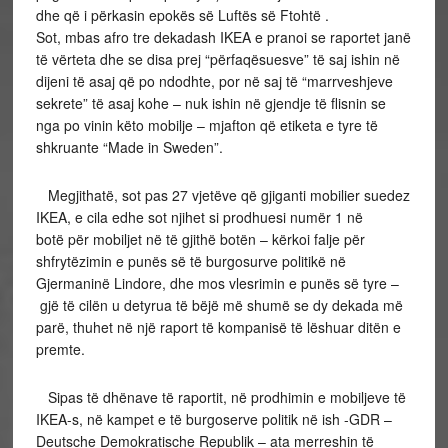
dhe që i përkasin epokës së Luftës së Ftohtë .
Sot, mbas afro tre dekadash IKEA e pranoi se raportet janë
të vërteta dhe se disa prej “përfaqësuesve” të saj ishin në
dijeni të asaj që po ndodhte, por në saj të “marrveshjeve
sekrete” të asaj kohe – nuk ishin në gjendje të flisnin se
nga po vinin këto mobilje – mjafton që etiketa e tyre të
shkruante “Made in Sweden”.
Megjithatë, sot pas 27 vjetëve që gjiganti mobilier suedez
IKEA, e cila edhe sot njihet si prodhuesi numër 1 në
botë për mobiljet në të gjithë botën – kërkoi falje për
shfrytëzimin e punës së të burgosurve politikë në
Gjermaninë Lindore, dhe mos vlesrimin e punës së tyre –
gjë të cilën u detyrua të bëjë më shumë se dy dekada më
parë, thuhet në një raport të kompanisë të lëshuar ditën e
premte.
Sipas të dhënave të raportit, në prodhimin e mobiljeve të
IKEA-s, në kampet e të burgoserve politik në ish -GDR –
Deutsche Demokratische Republik – ata merreshin të