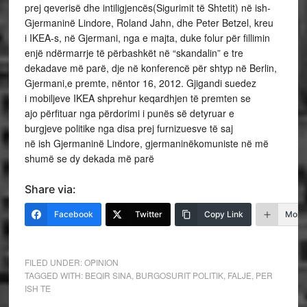
prej qeverisë dhe intiligjencës(Sigurimit të Shtetit) në ish-
Gjermaninë Lindore, Roland Jahn, dhe Peter Betzel, kreu
i IKEA-s, në Gjermani, nga e majta, duke folur për fillimin
enjë ndërmarrje të përbashkët në “skandalin” e tre
dekadave më parë, dje në konferencë për shtyp në Berlin,
Gjermani,e premte, nëntor 16, 2012. Gjigandi suedez
i mobiljeve IKEA shprehur keqardhjen të premten se
ajo përfituar nga përdorimi i punës së detyruar e
burgjeve politike nga disa prej furnizuesve të saj
në ish Gjermaninë Lindore, gjermaninëkomuniste në më
shumë se dy dekada më parë
Share via:
Facebook
Twitter
Copy Link
More
FILED UNDER:
OPINION
TAGGED WITH:
BEQIR SINA
,
BURGOSURIT POLITIK
,
FALJE
,
PER
ISH TE