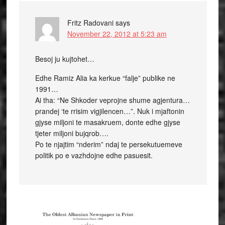
Fritz Radovani
says
November 22, 2012 at 5:23 am
Besoj ju kujtohet…
Edhe Ramiz Alia ka kerkue “falje” publike ne
1991…
Ai tha: “Ne Shkoder veprojne shume agjentura…
prandej ‘te rrisim vigjilencen…”. Nuk i mjaftonin
gjyse miljoni te masakruem, donte edhe gjyse
tjeter miljoni bujqrob….
Po te njajtim “nderim” ndaj te persekutuemeve
politik po e vazhdojne edhe pasuesit.