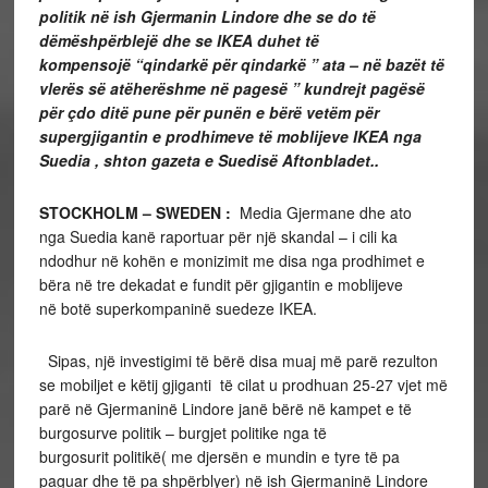
politik në ish Gjermanin Lindore dhe se do të
dëmëshpërblejë dhe se IKEA duhet të
kompensojë “qindarkë për qindarkë ” ata – në bazët të
vlerës së atëherëshme në pagesë ” kundrejt pagësë
për çdo ditë pune për punën e bërë vetëm për
supergjigantin e prodhimeve të moblijeve IKEA nga
Suedia , shton gazeta e Suedisë Aftonbladet..
STOCKHOLM – SWEDEN :
Media Gjermane dhe ato
nga Suedia kanë raportuar për një skandal – i cili ka
ndodhur në kohën e monizimit me disa nga prodhimet e
bëra në tre dekadat e fundit për gjigantin e moblijeve
në botë superkompaninë suedeze IKEA.
Sipas, një investigimi të bërë disa muaj më parë rezulton
se mobiljet e këtij gjiganti të cilat u prodhuan 25-27 vjet më
parë në Gjermaninë Lindore janë bërë në kampet e të
burgosurve politik – burgjet politike nga të
burgosurit politikë( me djersën e mundin e tyre të pa
paguar dhe të pa shpërblyer) në ish Gjermaninë Lindore