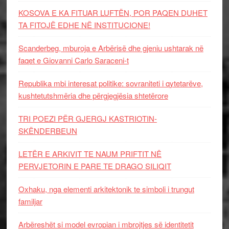
KOSOVA E KA FITUAR LUFTËN, POR PAQEN DUHET
TA FITOJË EDHE NË INSTITUCIONE!
Scanderbeg, mburoja e Arbërisë dhe gjeniu ushtarak në
faqet e Giovanni Carlo Saraceni-t
Republika mbi interesat politike: sovraniteti i qytetarëve,
kushtetutshmëria dhe përgjegjësia shtetërore
TRI POEZI PËR GJERGJ KASTRIOTIN-
SKËNDERBEUN
LETËR E ARKIVIT TE NAUM PRIFTIT NË
PERVJETORIN E PARE TE DRAGO SILIQIT
Oxhaku, nga elementi arkitektonik te simboli i trungut
familjar
Arbëreshët si model evropian i mbrojtjes së identitetit