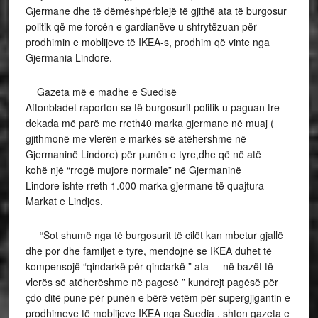
Gjermane dhe të dëmëshpërblejë të gjithë ata të burgosur
politik që me forcën e gardianëve u shfrytëzuan për
prodhimin e moblijeve të IKEA-s, prodhim që vinte nga
Gjermania Lindore.
Gazeta më e madhe e Suedisë
Aftonbladet raporton se të burgosurit politik u paguan tre
dekada më parë me rreth40 marka gjermane në muaj (
gjithmonë me vlerën e markës së atëhershme në
Gjermaninë Lindore) për punën e tyre,dhe që në atë
kohë një “rrogë mujore normale” në Gjermaninë
Lindore ishte rreth 1.000 marka gjermane të quajtura
Markat e Lindjes.
“Sot shumë nga të burgosurit të cilët kan mbetur gjallë
dhe por dhe familjet e tyre, mendojnë se IKEA duhet të
kompensojë “qindarkë për qindarkë ” ata – në bazët të
vlerës së atëherëshme në pagesë ” kundrejt pagësë për
çdo ditë pune për punën e bërë vetëm për supergjigantin e
prodhimeve të moblijeve IKEA nga Suedia , shton gazeta e