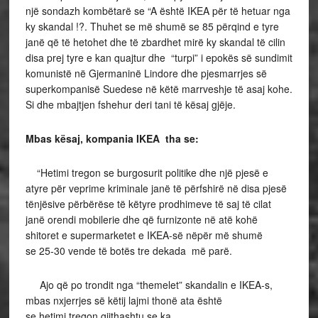
një sondazh kombëtarë se “A është IKEA për të hetuar nga
ky skandal !?. Thuhet se më shumë se 85 përqind e tyre
janë që të hetohet dhe të zbardhet mirë ky skandal të cilin
disa prej tyre e kan quajtur dhe “turpi” i epokës së sundimit
komunistë në Gjermaninë Lindore dhe pjesmarrjes së
superkompanisë Suedese në këtë marrveshje të asaj kohe.
Si dhe mbajtjen fshehur deri tani të kësaj gjëje.
Mbas kësaj, kompania IKEA tha se:
“Hetimi tregon se burgosurit politike dhe një pjesë e
atyre për veprime kriminale janë të përfshirë në disa pjesë
tënjësive përbërëse të këtyre prodhimeve të saj të cilat
janë orendi mobilerie dhe që furnizonte në atë kohë
shitoret e supermarketet e IKEA-së nëpër më shumë
se 25-30 vende të botës tre dekada më parë.
Ajo që po trondit nga “themelet” skandalin e IKEA-s,
mbas nxjerrjes së këtij lajmi thonë ata është
se hetimi tregon gjithashtu se ka