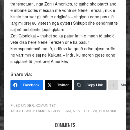
transmetuar , nga Zëri i Amerikës, të gjithë shqiptarët anë
e mbanë botës mësuan më vonë se Nënë Tereza , nuk e
kishte harruar gjuhën e origjinës – shqipen edhe pas një
largimi prej 60 vjetësh nga qyteti i Shkupit dhe qëndrimit të
saj në ambijente joqshqiptare.
Zoti Gjonlekaj – thuhet se ka patur fatin e madh të takojë
vete disa herë Nënë Terëzën dhe ka pasur
korrespondencë me të, ndërsa ka qenë edhe pjesmarrës
në varrimin e saj në Kalkuta – Indi , ku morën pjesë edhe
shqiptarë të tjerë prej Amerikës
Share via:
Facebook
Twitter
Copy Link
More
FILED UNDER:
KOMUNITET
TAGGED WITH:
FAMILJA GJONLEKAJ
,
NENE TEREZA
,
PREMTIMI
COMMENTS