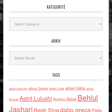
KATEGORITË
Kategoritë
ARKIV
Arkiv
TAGS
arben llalla
alfons Grishaj
Anton Cefa
asllan
albano kolonjari
Behlul
Astrit Lulushi
Aurenc Bebja
Bushati
Jashari
dalip greca
Beqir Sina
Elida