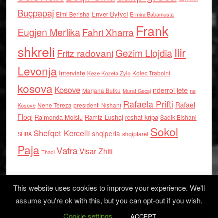
Buçpapaj
Enver Bytyci
Elmi Berisha
Ermira Babamusta
Frank
Eugjen Merlika
Fahri Xharra
shkreli
Ilir
Gezim Llojdia
Fritz radovani
Levonja
Interviste
Kolec Traboini
Keze Kozeta Zylo
kosova
Kosove
nderroi jete
Marjana Bulku
ne
Murat Gecaj
Rafaela Prifti
Rafael
Nene Tereza
Kosove
presidenti Nishani
Floqi
Raimonda Moisiu
Ramiz Lushaj
reshat kripa
Sadik Elshani
Sokol
Shefqet Kercelli
shqiperia
shqiptaret
SHBA
Paja
Vatra
Visar Zhiti
Thaci
This website uses cookies to improve your experience. We'll
assume you're ok with this, but you can opt-out if you wish.
Cookie settings
Log in
ACCEPT