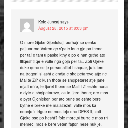
Kole Juncaj
says
August 28, 2015 at 8:03 pm
O more Gjeke Gjonlekaj, perhajr se qenke
pajtuar me Vatren qe s’pate lene gje pa thene
per ta! e tani u paske kthy e po e han gjithe ate
flliqeshti qe e volle nga goja per ta.. Zoti Gjeke
duke qene se je personalitet I shquar, ju lutem
na tregoni si asht gjendja e shqipetareve atje ne
Mal te Zi? dikush thote se shqipetaret atje jane
mjaft mire, te tjeret thone se Mali I Zi eshte nena
e dyte e shqipetareve, ca te tjere thone; ore mos
e pyet Gjonleken per ato pune se eshte bere
bythe e breke me malazezet, valle mos ka
ndonje intrigue ne mes teje dhe DPES-it, zoti
Gjeke pse po hesht? fole more,si burre e mos rri
memec, mos e bere veten fajtor, nese nuk je.