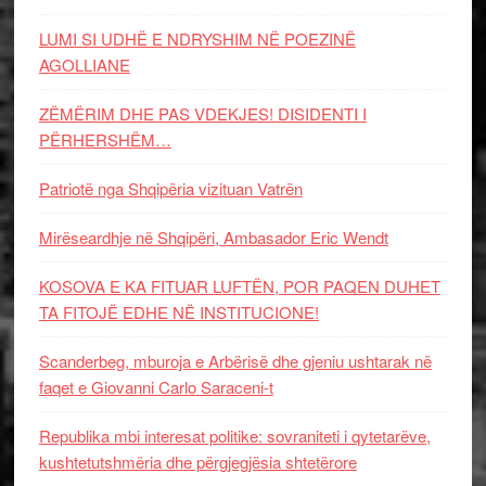
LUMI SI UDHË E NDRYSHIM NË POEZINË
AGOLLIANE
ZËMËRIM DHE PAS VDEKJES! DISIDENTI I
PËRHERSHËM…
Patriotë nga Shqipëria vizituan Vatrën
Mirëseardhje në Shqipëri, Ambasador Eric Wendt
KOSOVA E KA FITUAR LUFTËN, POR PAQEN DUHET
TA FITOJË EDHE NË INSTITUCIONE!
Scanderbeg, mburoja e Arbërisë dhe gjeniu ushtarak në
faqet e Giovanni Carlo Saraceni-t
Republika mbi interesat politike: sovraniteti i qytetarëve,
kushtetutshmëria dhe përgjegjësia shtetërore