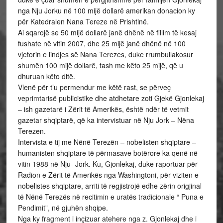
nga Nju Jorku në 100 mijë dollarë amerikan donacion ky
për Katedralen Nana Tereze në Prishtinë.
Ai sqarojë se 50 mijë dollarë janë dhënë në fillim të kesaj
fushate në vitin 2007, dhe 25 mijë janë dhënë në 100
vjetorin e lindjes së Nana Terezes, duke rrumbullakosur
shumën 100 mijë dollarë, tash me këto 25 mijë, që u
dhuruan këto ditë.
Vlenë për t’u permendur me këtë rast, se përveç
veprimtarisë publicistike dhe atdhetare zoti Gjekë Gjonlekaj
– ish gazetarë i Zërit të Amerikës, është ndër të vetmit
gazetar shqiptarë, që ka intervistuar në Nju Jork – Nëna
Terezen.
Intervista e tij me Nënë Terezën – nobelisten shqiptare –
humanisten shqiptare të përmasave botërore ka qenë në
vitin 1988 në Nju- Jork. Ku, Gjonlekaj, duke raportuar për
Radion e Zërit të Amerikës nga Washingtoni, për viziten e
nobelistes shqiptare, arriti të regjistrojë edhe zërin origjinal
të Nënë Terezës në recitimin e uratës tradicionale “ Puna e
Pendimit”, në gjuhën shqipe.
Nga ky fragment i inçizuar atehere nga z. Gjonlekaj dhe i