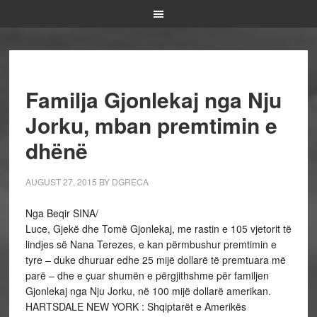
Familja Gjonlekaj nga Nju
Jorku, mban premtimin e
dhënë
AUGUST 27, 2015
BY
DGRECA
Nga Beqir SINA/
Luce, Gjekë dhe Tomë Gjonlekaj, me rastin e 105 vjetorit të
lindjes së Nana Terezes, e kan përmbushur premtimin e
tyre – duke dhuruar edhe 25 mijë dollarë të premtuara më
parë – dhe e çuar shumën e përgjithshme për familjen
Gjonlekaj nga Nju Jorku, në 100 mijë dollarë amerikan.
HARTSDALE NEW YORK : Shqiptarët e Amerikës