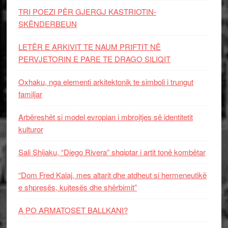
TRI POEZI PËR GJERGJ KASTRIOTIN-
SKËNDERBEUN
LETËR E ARKIVIT TE NAUM PRIFTIT NË
PERVJETORIN E PARE TE DRAGO SILIQIT
Oxhaku, nga elementi arkitektonik te simboli i trungut
familjar
Arbëreshët si model evropian i mbrojtjes së identitetit
kulturor
Sali Shijaku, “Diego Rivera” shqiptar i artit tonë kombëtar
“Dom Fred Kalaj, mes altarit dhe atdheut si hermeneutikë
e shpresës, kujtesës dhe shërbimit”
A PO ARMATOSET BALLKANI?