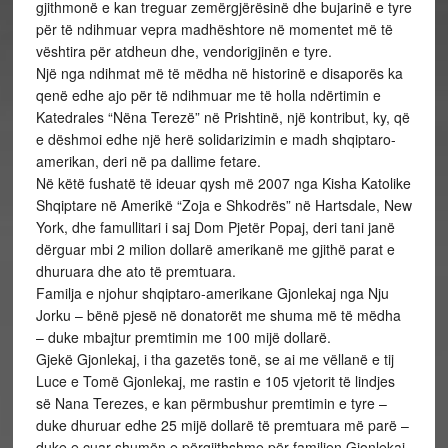
gjithmonë e kan treguar zemërgjërësinë dhe bujarinë e tyre
për të ndihmuar vepra madhështore në momentet më të
vështira për atdheun dhe, vendorigjinën e tyre.
Një nga ndihmat më të mëdha në historinë e disaporës ka
qenë edhe ajo për të ndihmuar me të holla ndërtimin e
Katedrales “Nëna Terezë” në Prishtinë, një kontribut, ky, që
e dëshmoi edhe një herë solidarizimin e madh shqiptaro-
amerikan, deri në pa dallime fetare.
Në këtë fushatë të ideuar qysh më 2007 nga Kisha Katolike
Shqiptare në Amerikë “Zoja e Shkodrës” në Hartsdale, New
York, dhe famullitari i saj Dom Pjetër Popaj, deri tani janë
dërguar mbi 2 milion dollarë amerikanë me gjithë parat e
dhuruara dhe ato të premtuara.
Familja e njohur shqiptaro-amerikane Gjonlekaj nga Nju
Jorku – bënë pjesë në donatorët me shuma më të mëdha
– duke mbajtur premtimin me 100 mijë dollarë.
Gjekë Gjonlekaj, i tha gazetës tonë, se ai me vëllanë e tij
Luce e Tomë Gjonlekaj, me rastin e 105 vjetorit të lindjes
së Nana Terezes, e kan përmbushur premtimin e tyre –
duke dhuruar edhe 25 mijë dollarë të premtuara më parë –
duke e çuar shumën e përgjithshme për familjen Gjonlekaj