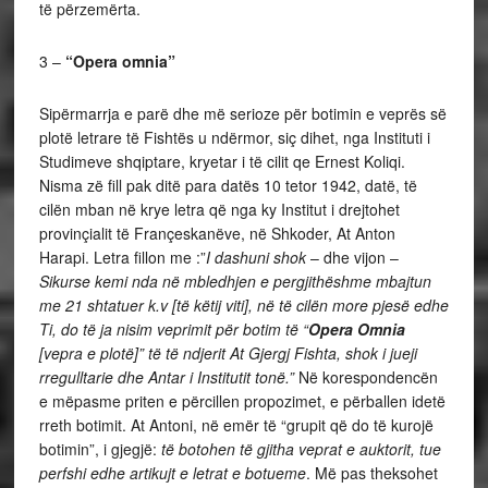
të përzemërta.
3 –
“Opera omnia”
Sipërmarrja e parë dhe më serioze për botimin e veprës së
plotë letrare të Fishtës u ndërmor, siç dihet, nga Instituti i
Studimeve shqiptare, kryetar i të cilit qe Ernest Koliqi.
Nisma zë fill pak ditë para datës 10 tetor 1942, datë, të
cilën mban në krye letra që nga ky Institut i drejtohet
provinçialit të Françeskanëve, në Shkoder, At Anton
Harapi. Letra fillon me :”
I dashuni shok
– dhe vijon –
Sikurse kemi nda në mbledhjen e pergjithëshme mbajtun
me 21 shtatuer k.v [të këtij viti], në të cilën more pjesë edhe
Ti, do të ja nisim veprimit për botim të “
Opera Omnia
[vepra e plotë]” të të ndjerit At Gjergj Fishta, shok i jueji
rregulltarie dhe Antar i Institutit tonë.”
Në korespondencën
e mëpasme priten e përcillen propozimet, e përballen idetë
rreth botimit. At Antoni, në emër të “grupit që do të kurojë
botimin”, i gjegjë:
të botohen të gjitha veprat e auktorit, tue
perfshi edhe artikujt e letrat e botueme
. Më pas theksohet