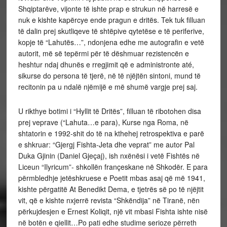
Shqiptarëve, vijonte të ishte prap e strukun në harresë e
nuk e kishte kapërcye ende pragun e dritës. Tek tuk filluan
të dalin prej skutliqeve të shtëpive qytetëse e të periferive,
kopje të “Lahutës…”, ndonjena edhe me autografin e vetë
autorit, më së tepërmi për të dëshmuar rezistencën e
heshtur ndaj dhunës e rregjimit që e administronte até,
sikurse do persona të tjerë, në të njëjtën sintoni, mund të
recitonin pa u ndalë njëmijë e më shumë vargje prej saj.
U rikthye botimi i “Hyllit të Dritës”, filluan të ribotohen disa
prej veprave (“Lahuta…e para), Kurse nga Roma, në
shtatorin e 1992-shit do të na kthehej retrospektiva e parë
e shkruar: “Gjergj Fishta-Jeta dhe veprat” me autor Pal
Duka Gjinin (Daniel Gjeçaj), ish nxënësi i vetë Fishtës në
Liceun “Ilyricum”- shkollën françeskane në Shkodër. E para
përmbledhje jetëshkruese e Poetit mbas asaj që më 1941,
kishte përgatitë At Benedikt Dema, e tjetrës së po të njëjtit
vit, që e kishte nxjerrë revista “Shkëndija” në Tiranë, nën
përkujdesjen e Ernest Koliqit, një vit mbasi Fishta ishte nisë
në botën e qiellit…Po pati edhe studime serioze përreth