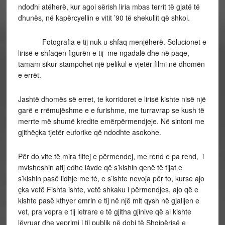
ndodhi atëherë, kur agoi sërish liria mbas territ të gjatë të
dhunës, në kapërcyellin e vitit ’90 të shekullit që shkoi.
Fotografia e tij nuk u shfaq menjëherë. Solucionet e
lirisë e shfaqen figurën e tij me ngadalë dhe në paqe,
tamam sikur stampohet një pelikul e vjetër filmi në dhomën
e errët.
Jashtë dhomës së erret, te korridoret e lirisë kishte nisë një
garë e rrëmujëshme e e furishme, me turravrap se kush të
merrte më shumë kredite emërpërmendjeje. Në sintoni me
gjithëçka tjetër euforike që ndodhte asokohe.
Për do vite të mira flitej e përmendej, me rend e pa rend, i
mvisheshin atij edhe lávde që s’kishin qenë të tijat e
s’kishin pasë lidhje me té, e s’ishte nevoja për to, kurse ajo
çka vetë Fishta ishte, vetë shkaku i përmendjes, ajo që e
kishte pasë kthyer emrin e tij në një mit qysh në gjalljen e
vet, pra vepra e tij letrare e të gjitha gjinive që ai kishte
lëvruar dhe veprimi i tij publik në dobi të Shqipërisë e