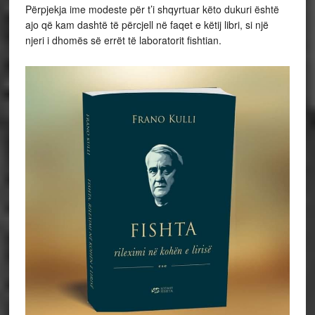
Përpjekja ime modeste për t’i shqyrtuar këto dukuri është
ajo që kam dashtë të përcjell në faqet e këtij libri, si një
njeri i dhomës së errët të laboratorit fishtian.