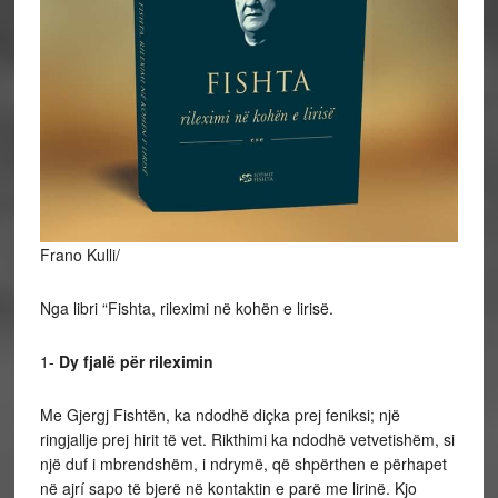
Frano Kulli/
Nga libri “Fishta, rileximi në kohën e lirisë.
1-
Dy fjalë për rileximin
Me Gjergj Fishtën, ka ndodhë diçka prej feniksi; një
ringjallje prej hirit të vet. Rikthimi ka ndodhë vetvetishëm, si
një duf i mbrendshëm, i ndrymë, që shpërthen e përhapet
në ajrí sapo të bjerë në kontaktin e parë me lirinë. Kjo