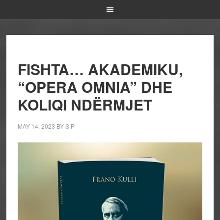
FISHTA… AKADEMIKU,
“OPERA OMNIA” DHE
KOLIQI NDËRMJET
MAY 14, 2023
BY
S P