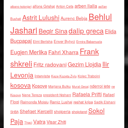
arben llalla
alfons Grishaj
Anton Cefa
asllan
albano kolonjari
Behlul
Astrit Lulushi
Aurenc Bebja
Bushati
Jashari
dalip greca
Beqir Sina
Elida
Buçpapaj
Enver Bytyci
Elmi Berisha
Ermira Babamusta
Frank
Eugjen Merlika
Fahri Xharra
shkreli
Ilir
Gezim Llojdia
Fritz radovani
Levonja
Interviste
Kolec Traboini
Keze Kozeta Zylo
kosova
Kosove
nderroi jete
Marjana Bulku
ne
Murat Gecaj
Rafaela Prifti
Rafael
Nene Tereza
Kosove
presidenti Nishani
Floqi
Raimonda Moisiu
Ramiz Lushaj
reshat kripa
Sadik Elshani
Sokol
Shefqet Kercelli
shqiperia
shqiptaret
SHBA
Paja
Vatra
Visar Zhiti
Thaci