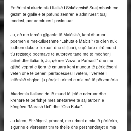
Emërimi si akademik i Italisë i Shkëlqesisë Suaj mbush me
gëzim të gjallë e të pafund zemrën e admiruesit tuaj
modest, por admirues i pasionuar.
Ju, që me forcën gjigante të Malësisë, keni dhuruar
poemën e mrekullueshme “Lahuta e Malcis’” (të cilën nuk
lodhem duke e lexuar dhe shijuar), e që fare mirë mund
t’u rezistojë poemave të autorëve tanë më të mëdhenj
latinë dhe italianë; Ju, që me “Anzat e Parnasit” dhe me
gjithë veprat e tjera të çmuara keni mundur të përjetësoni
veten dhe të bëheni përfaqësuesi i vetëm, i vërtetë i
letërsisë shqipe, ju përcjell urimet e mia më të përzemërta.
Akademia Italiane do të mund të jetë e nderuar dhe
krenare të përfshijë mes anëtarëve të saj autorin e
këngëve “Marash Uci” dhe “Oso Kuka”.
Ju lutem, Shkëlqesi, pranoni, me urimet e mia të përtërira,
sigurinë e vlerësimit tim të thellë dhe përshëndetjet e mia