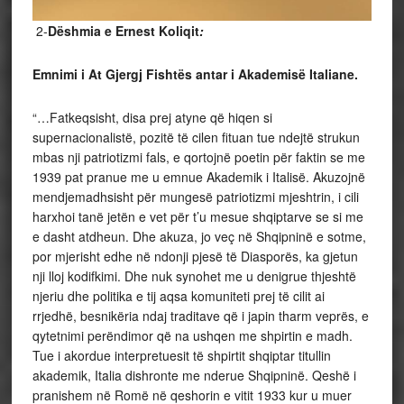
2-
Dëshmia e Ernest Koliqit
:
Emnimi i At Gjergj Fishtës antar i Akademisë Italiane.
“…Fatkeqsisht, disa prej atyne që hiqen si
supernacionalistë, pozitë të cilen fituan tue ndejtë strukun
mbas nji patriotizmi fals, e qortojnë poetin për faktin se me
1939 pat pranue me u emnue Akademik i Italisë. Akuzojnë
mendjemadhsisht për mungesë patriotizmi mjeshtrin, i cili
harxhoi tanë jetën e vet për t’u mesue shqiptarve se si me
e dasht atdheun. Dhe akuza, jo veç në Shqipninë e sotme,
por mjerisht edhe në ndonji pjesë të Diasporës, ka gjetun
nji lloj kodifkimi. Dhe nuk synohet me u denigrue thjeshtë
njeriu dhe politika e tij aqsa komuniteti prej të cilit ai
rrjedhë, besnikëria ndaj traditave që i japin tharm veprës, e
qytetnimi perëndimor që na ushqen me shpirtin e madh.
Tue i akordue interpretuesit të shpirtit shqiptar titullin
akademik, Italia dishronte me nderue Shqipninë. Qeshë i
pranishem në Romë në qeshorin e vitit 1933 kur u muer