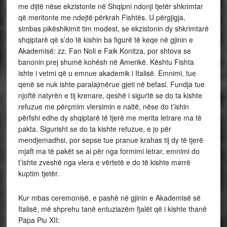
me dijtë nëse ekzistonte në Shqipni ndonji tjetër shkrimtar
që meritonte me ndejtë përkrah Fishtës. U përgjigja,
simbas pikëshikimit tim modest, se ekzistonin dy shkrimtarë
shqiptarë që s’do të kishin ba figurë të keqe në gjinin e
Akademisë: zz. Fan Noli e Faik Konitza, por shtova se
banonin prej shumë kohësh në Amerikë. Kështu Fishta
ishte i vetmi që u emnue akademik i Italisë. Emnimi, tue
qenë se nuk ishte paralajmërue gjeti në befasi. Fundja tue
njoftë natyrën e tij krenare, qeshë i sigurtë se do ta kishte
refuzue me përçmim vlersimin e naltë, nëse do t’ishin
përfshi edhe dy shqiptarë të tjerë me merita letrare ma të
pakta. Sigurisht se do ta kishte refuzue, e jo për
mendjemadhsi, por sepse tue pranue krahas tij dy të tjerë
mjaft ma të pakët se ai për nga formimi letrar, emnimi do
t’ishte zveshë nga vlera e vërtetë e do të kishte marrë
kuptim tjetër.
Kur mbas ceremonisë, e pashë në gjinin e Akademisë së
Italisë, më shprehu tanë entuziazëm fjalët që i kishte thanë
Papa Piu XII: