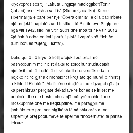
kryeveprës sës tij; “Lahuta…ngjizja mitologjike”(Tonin
Çobani) ase “Fishta satirik” (Stefan Çapaliku). Kurse
sipërmarrja e parë për një “Opera omnia”, e cila pati mbetë
një projekt i paplotësuar i Institutit të Studimeve Shqiptare
nga viti 1942, filloi në vitin 2001 dhe mbaroi ne vitin 2012.
Që është edhe botimi i parë, i plotë i veprës së Fishtës
(Enti botues “Gjergj Fishta”).
Duke qenë në krye të këtij projekti editorial, në
bashkëpunim me një redaksi të zgjedhur studiuesish,
njohësit më të thellë të shkrimtarit dhe veprës e kam
ndjekë në të gjitha dimensionet krejt atë që mund të thirrej
“rikthimi i Fishtës”. Me linjën e drejtë e me zigzaget që ajo
ka përshkruar përgjatë dekadave te kohës së lirisë; me
pohimin dhe me heshtimin si një mënyrë mohimi, me
moskuptime dhe me keqkuptime, me paragjykime
jashtëletrare prej nostalgjikësh të së shkuarës e me
shpërfillje prej podiumeve të epërme “moderniste” të parisë
letrare.