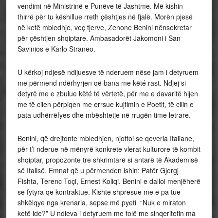
vendimi në Ministrinë e Punëve të Jashtme. Më kishin
thirrë për tu këshillue rreth çështjes në fjalë. Morën pjesë
në ketë mbledhje, veç tjerve, Zenone Benini nënsekretar
për çështjen shqiptare. Ambasadorët Jakomoni i San
Savinios e Karlo Straneo.
U kërkoj ndjesë ndijuesve të nderuem nëse jam i detyruem
me përmend ndërhyrjen që bana me këté rast. Ndjej si
detyrë me e zbulue këté të vërtetë, për me e davaritë hijen
me të cilen përpiqen me errsue kujtimin e Poetit, të cilin e
pata udhërrëfyes dhe mbështetje në rrugën time letrare.
Benini, që drejtonte mbledhjen, njoftoi se qeveria Italiane,
për t’i nderue në mënyrë konkrete vlerat kulturore të kombit
shqiptar, propozonte tre shkrimtarë si antarë të Akademisë
së Italisë. Emnat që u përmenden ishin: Patër Gjergj
Fishta, Terenc Toçi, Ernest Koliqi. Benini e dalloi menjëherë
se fytyra qe kontraktue. Kishte shpresue me e pa tue
shkëlqye nga krenaria, sepse më pyeti “Nuk e miraton
ketë ide?” U ndieva i detyruem me folë me sinqeritetin ma