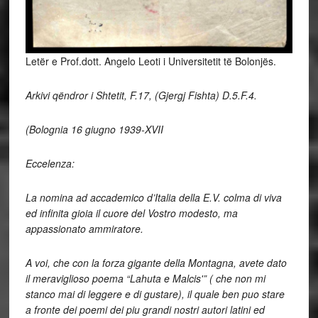
Letër e Prof.dott. Angelo Leoti i Universitetit të Bolonjës.
Arkivi qëndror i Shtetit, F.17,
(Gjergj Fishta) D.5.F.4.
(Bolognia 16 giugno 1939-XVII
Eccelenza:
La nomina ad accademico d’Italia della E.V. colma di viva
ed infinita gioia il cuore del Vostro modesto, ma
appassionato ammiratore.
A voi, che con la forza gigante della Montagna, avete dato
il meraviglioso poema “Lahuta e Malcis'” ( che non mi
stanco mai di leggere e di gustare), il quale ben puo stare
a fronte dei poemi dei piu grandi nostri autori latini ed