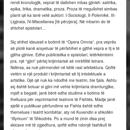
rendi kronologjik, veprat të dallohen mbas gjinish: satirika,
epika, lirika, dramatika, proza. Proza të rregullohet simbas
planit që ka lanë vetë auktori: I-Sociologji, II-Polemikë, III-
Ligjirata, IV-Miscellanea [të përzjera]. Në mbarim do të
shtohet epistolari…
Siç shihet ideuesit e botimit të “Opera Omnia”, pra veprës
së plotë kanë arsyetuar të përfshihet e gjithë vepra e tij e të
gjitha gjinive. Edhe publicistika e epistolari, letërkëmbimi
pra, një “gjini” përtej krijimtarisë së mirëfilltë letrare.
Ndërsa, as nuk përmendet në këtë rast arkitektura. Qoftë
vetëm si një produkt i krijimtarisë së tij intelektuale a
artistike. Gjë që nuk ka ndodhë me teatrin, bie fjala. Ashtu
siç është botuar si gjini më vehte krijimtaria dramturgjike,
mjaft e begatë, janë bërë edhe studime e botime të
thelluara për veprimtarinë teatrore të Fishtës. Madje janë
sjellë e publikuar përfundime se Fishta është edhe
themelues i teatrit kombëtar, aty në Kuvendin e shkollën
“Illyricum” të Shkodrës. Po a mund të zinin disa prej
skicave më të zgjedhura, qoftë edhe ndonjë fashikull të