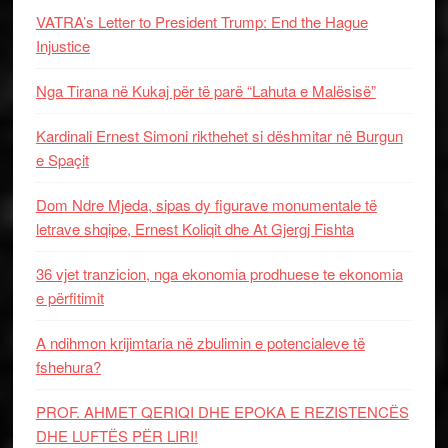
VATRA’s Letter to President Trump: End the Hague
Injustice
Nga Tirana në Kukaj për të parë “Lahuta e Malësisë”
Kardinali Ernest Simoni rikthehet si dëshmitar në Burgun
e Spaçit
Dom Ndre Mjeda, sipas dy figurave monumentale të
letrave shqipe, Ernest Koliqit dhe At Gjergj Fishta
36 vjet tranzicion, nga ekonomia prodhuese te ekonomia
e përfitimit
A ndihmon krijimtaria në zbulimin e potencialeve të
fshehura?
PROF. AHMET QERIQI DHE EPOKA E REZISTENCЁS
DHE LUFTЁS PЁR LIRI!