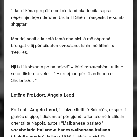
“ Jam i kënaqun për emnimin tand akademik, sepse
nëpërmjet teje nderohet Urdhni i Shën Françeskut e kombi
shqiptar”
Mandej poeti e la ketë temë dhe nisi të më shprehë
brengat e tij për situaten evropiane. Ishim në fillimin e
1940-ës.
Nji fat i kobshem po na ndjek!” – thirri renkueshëm, a thue
se po fliste me vete – “ E druej fort për të ardhmen e
Shqipnisë….”
Letër e Prof.dott.
Angelo Leoti
Prof.dott.
Angelo Leoti
, i Universitetit të Bolonjës, ekspert i
gjuhës shqipe, i diplomuar për gjuhët orientale në Institutin
oriental të Napolit, autor i
“L’albanese parlato”
vocabolario italiano-albanese-albanese italiano
(dialetto gegho)
, Milano 1916, i shkruan Fishtës: