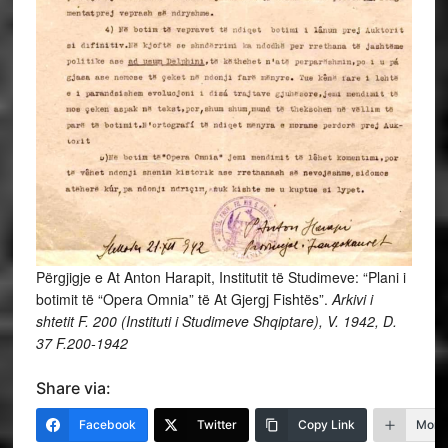
Përgjigje e At Anton Harapit, Institutit të Studimeve: “Plani i
botimit të “Opera Omnia” të At Gjergj Fishtës”.
Arkivi i
shtetit
F. 200 (Instituti i Studimeve Shqiptare), V. 1942, D.
37
F.200-1942
Share via:
Facebook
Twitter
Copy Link
More