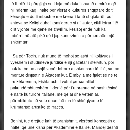
të thellë. U përgjigja se ideja më dukej shumë e mirë e që
nji nderim kaq i naltë për vlerat e kulturës shqiptare do t’i
kënaqte e do ti mbushte me krenari tanë shqiptarët, por
shtova se Koliqi duhej konsiderue si nji autor, cikli letrar i të
cilit vijonte me qenë në zhvillim, kësisoj ende nuk ka
mbërrit në atë pikë që i jep kunorzimin e përhershëm një
shkrimtari.
Sa për Toçin, nuk mund të mohoj se asht nji koltivues i
vyeshëm i studimeve juridike e nji gazetar i stervitun, por
nuk ka botue asnjë vepër letrare a shkencore të tillë, sa me
meritue dinjitetin e Akademikut. E mbylla me fjalët se në të
tre këta emna, Fishta asht i vetmi personalitet i
pakundërshtueshëm, i denjë për t’u pranue në bashkësinë
e naltë kulturore italiane, me që ai dhe vetëm ai,
përmblidhte në vete dhuntinë ma të shkëqlyeme të
krijimtarisë artistike të rracës.
Benini, tue drejtue kah të pranishmit, vlerësoi konceptin e
naltë, që unë kisha për Akademinë e Italisë. Mandej deshti