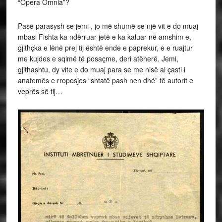
“Opera Omnia”?
Pasë parasysh se jemi , jo më shumë se një vit e do muaj
mbasi Fishta ka ndërruar jetë e ka kaluar në amshim e,
gjithçka e lënë prej tij është ende e paprekur, e e ruajtur
me kujdes e sqimë të posaçme, deri atëherë. Jemi,
gjithashtu, dy vite e do muaj para se me nisë ai çasti i
anatemës e rroposjes “shtatë pash nen dhé” të autorit e
veprës së tij…