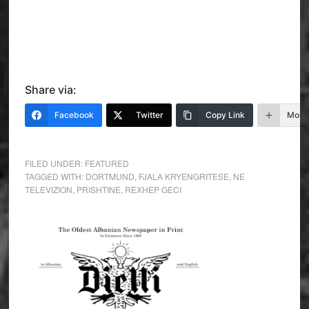
Share via:
Facebook
Twitter
Copy Link
More
FILED UNDER:
FEATURED
TAGGED WITH:
DORTMUND
,
FJALA KRYENGRITESE
,
NE
TELEVIZION
,
PRISHTINE
,
REXHEP GECI