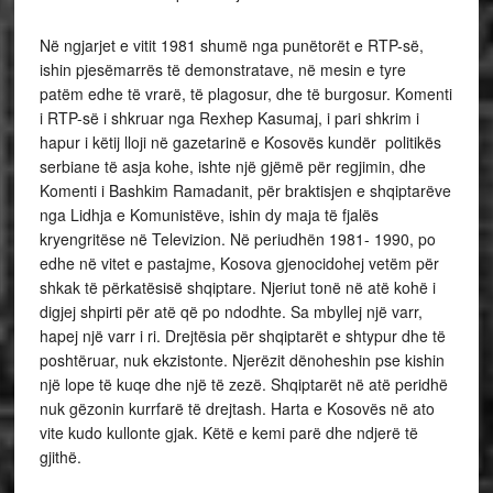
Në ngjarjet e vitit 1981 shumë nga punëtorët e RTP-së,
ishin pjesëmarrës të demonstratave, në mesin e tyre
patëm edhe të vrarë, të plagosur, dhe të burgosur. Komenti
i RTP-së i shkruar nga Rexhep Kasumaj, i pari shkrim i
hapur i këtij lloji në gazetarinë e Kosovës kundër politikës
serbiane të asja kohe, ishte një gjëmë për regjimin, dhe
Komenti i Bashkim Ramadanit, për braktisjen e shqiptarëve
nga Lidhja e Komunistëve, ishin dy maja të fjalës
kryengritëse në Televizion. Në periudhën 1981- 1990, po
edhe në vitet e pastajme, Kosova gjenocidohej vetëm për
shkak të përkatësisë shqiptare. Njeriut tonë në atë kohë i
digjej shpirti për atë që po ndodhte. Sa mbyllej një varr,
hapej një varr i ri. Drejtësia për shqiptarët e shtypur dhe të
poshtëruar, nuk ekzistonte. Njerëzit dënoheshin pse kishin
një lope të kuqe dhe një të zezë. Shqiptarët në atë peridhë
nuk gëzonin kurrfarë të drejtash. Harta e Kosovës në ato
vite kudo kullonte gjak. Këtë e kemi parë dhe ndjerë të
gjithë.