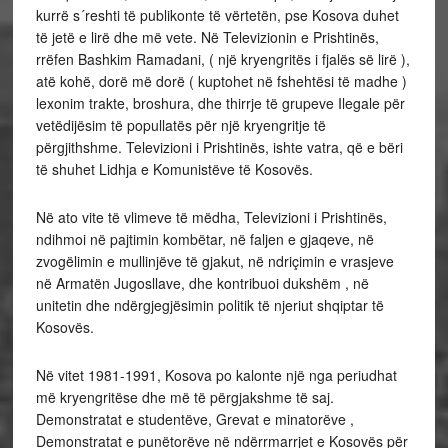
kurrë s´reshti të publikonte të vërtetën, pse Kosova duhet
të jetë e lirë dhe më vete. Në Televizionin e Prishtinës,
rrëfen Bashkim Ramadani, ( një kryengritës i fjalës së lirë ),
atë kohë, dorë më dorë ( kuptohet në fshehtësi të madhe )
lexonim trakte, broshura, dhe thirrje të grupeve Ilegale për
vetëdijësim të popullatës për një kryengritje të
përgjithshme. Televizioni i Prishtinës, ishte vatra, që e bëri
të shuhet Lidhja e Komunistëve të Kosovës.
Në ato vite të vlimeve të mëdha, Televizioni i Prishtinës,
ndihmoi në pajtimin kombëtar, në faljen e gjaqeve, në
zvogëlimin e mullinjëve të gjakut, në ndriçimin e vrasjeve
në Armatën Jugosllave, dhe kontribuoi dukshëm , në
unitetin dhe ndërgjegjësimin politik të njeriut shqiptar të
Kosovës.
Në vitet 1981-1991, Kosova po kalonte një nga periudhat
më kryengritëse dhe më të përgjakshme të saj.
Demonstratat e studentëve, Grevat e minatorëve ,
Demonstratat e punëtorëve në ndërrmarrjet e Kosovës për