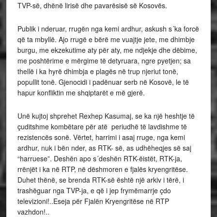
TVP-së, dhënë lirisë dhe pavarësisë së Kosovës.
Publik i nderuar, rrugën nga kemi ardhur, askush s´ka forcë
që ta mbyllë. Ajo rrugë e bërë me vuajtje jete, me dhimbje
burgu, me ekzekutime aty për aty, me ndjekje dhe dëbime,
me poshtërime e mërgime të detyruara, ngre pyetjen; sa
thellë i ka hyrë dhimbja e plagës në trup njeriut tonë,
popullit tonë. Gjenocidi i padënuar serb në Kosovë, le të
hapur konfliktin me shqiptarët e më gjerë.
Unë kujtoj shprehet Rexhep Kasumaj, se ka një heshtje të
çuditshme kombëtare për atë periudhë të lavdishme të
rezistencës sonë. Vërtet, harrimi i asaj rruge, nga kemi
ardhur, nuk i bën nder, as RTK- së, as udhëheqjes së saj
“harruese”. Deshën apo s´deshën RTK-ëistët, RTK-ja,
rrënjët i ka në RTP, në dëshmoren e fjalës kryengritëse.
Duhet thënë, se brenda RTK-së është një arkiv i tërë, i
trashëguar nga TVP-ja, e që i jep frymëmarrje çdo
televizioni!..Eseja për Fjalën Kryengritëse në RTP
vazhdon!..