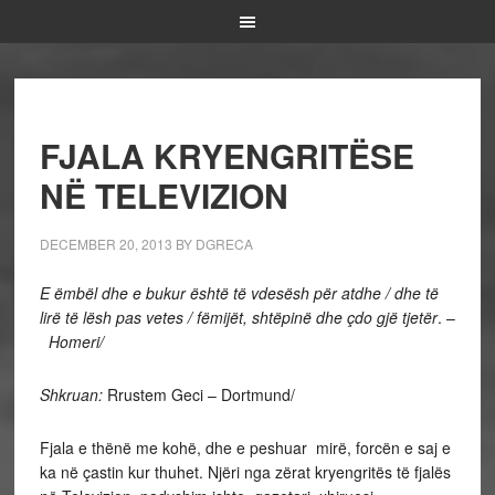
FJALA KRYENGRITËSE
NË TELEVIZION
DECEMBER 20, 2013
BY
DGRECA
E ëmbël dhe e bukur është të vdesësh për atdhe / dhe të
lirë të lësh pas vetes / fëmijët, shtëpinë dhe çdo gjë tjetër
. –
Homeri/
Shkruan:
Rrustem Geci – Dortmund/
Fjala e thënë me kohë, dhe e peshuar mirë, forcën e saj e
ka në çastin kur thuhet. Njëri nga zërat kryengritës të fjalës