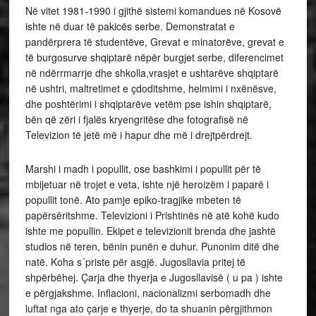
Në vitet 1981-1990 i gjithë sistemi komandues në Kosovë
ishte në duar të pakicës serbe. Demonstratat e
pandërprera të studentëve, Grevat e minatorëve, grevat e
të burgosurve shqiptarë nëpër burgjet serbe, diferencimet
në ndërrmarrje dhe shkolla,vrasjet e ushtarëve shqiptarë
në ushtri, maltretimet e çdoditshme, helmimi i nxënësve,
dhe poshtërimi i shqiptarëve vetëm pse ishin shqiptarë,
bën që zëri i fjalës kryengritëse dhe fotografisë në
Televizion të jetë më i hapur dhe më i drejtpërdrejt.
Marshi i madh i popullit, ose bashkimi i popullit për të
mbijetuar në trojet e veta, ishte një heroizëm i paparë i
popullit tonë. Ato pamje epiko-tragjike mbeten të
papërsëritshme. Televizioni i Prishtinës në atë kohë kudo
ishte me popullin. Ekipet e televizionit brenda dhe jashtë
studios në teren, bënin punën e duhur. Punonim ditë dhe
natë. Koha s´priste për asgjë. Jugosllavia pritej të
shpërbëhej. Çarja dhe thyerja e Jugosllavisë ( u pa ) ishte
e përgjakshme. Inflacioni, nacionalizmi serbomadh dhe
luftat nga ato çarje e thyerje, do ta shuanin përgjithmon