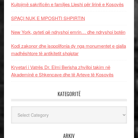
Kujtojmë sakrificën e familjes Lleshi për lirinë e Kosovës
SPAÇI NUK E MPOSHTI SHPIRTIN
New York, qyteti që ndryshoi emrin… dhe ndryshoi botën
Kodi zakonor dhe isopolifonia dy nga monumentet e gjalla
madhështore të antikitetit shqiptar
Kryetari i Vatrës Dr. Elmi Berisha zhvilloi takim në
Akademinë e Shkencave dhe të Arteve të Kosovës
KATEGORITË
Kategoritë
ARKIV