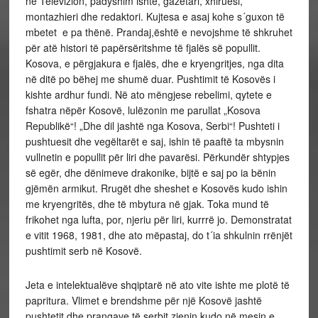
në Televizion, padyshim ishte, gazetari, xhiruesi,
montazhieri dhe redaktori. Kujtesa e asaj kohe s´guxon të
mbetet e pa thënë. Prandaj,është e nevojshme të shkruhet
për atë histori të papërsëritshme të fjalës së popullit.
Kosova, e përgjakura e fjalës, dhe e kryengritjes, nga dita
në ditë po bëhej me shumë duar. Pushtimit të Kosovës i
kishte ardhur fundi. Në ato mëngjese rebelimi, qytete e
fshatra nëpër Kosovë, lulëzonin me parullat „Kosova
Republikë“! „Dhe dil jashtë nga Kosova, Serbi“! Pushteti i
pushtuesit dhe vegëltarët e saj, ishin të paaftë ta mbysnin
vullnetin e popullit për liri dhe pavarësi. Përkundër shtypjes
së egër, dhe dënimeve drakonike, bijtë e saj po ia bënin
gjëmën armikut. Rrugët dhe sheshet e Kosovës kudo ishin
me kryengritës, dhe të mbytura në gjak. Toka mund të
frikohet nga lufta, por, njeriu për liri, kurrrë jo. Demonstratat
e vitit 1968, 1981, dhe ato mëpastaj, do t´ia shkulnin rrënjët
pushtimit serb në Kosovë.
Jeta e intelektualëve shqiptarë në ato vite ishte me plotë të
papritura. Vlimet e brendshme për një Kosovë jashtë
pushtetit dhe prangave të serbit zienin kudo në mesin e