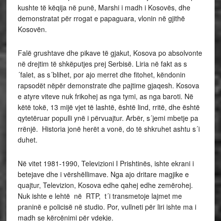
kushte të këqija në punë, Marshi i madh i Kosovës, dhe
demonstratat për rrogat e papaguara, vlonin në gjithë
Kosovën.
Falë grushtave dhe pikave të gjakut, Kosova po absolvonte
në drejtim të shkëputjes prej Serbisë. Liria në fakt as s
´falet, as s´blihet, por ajo merret dhe fitohet, këndonin
rapsodët nëpër demonstrate dhe pajtime gjaqesh. Kosova
e atyre viteve nuk frikohej as nga tymi, as nga baroti. Në
këtë tokë, 13 mijë vjet të lashtë, është lind, rritë, dhe është
qytetëruar populli ynë i përvuajtur. Arbër, s´jemi mbetje pa
rrënjë. Historia jonë herët a vonë, do të shkruhet ashtu s´i
duhet.
Në vitet 1981-1990, Televizioni I Prishtinës, ishte ekrani i
betejave dhe i vërshëllimave. Nga ajo dritare magjike e
quajtur, Televizion, Kosova edhe qahej edhe zemërohej.
Nuk ishte e lehtë në RTP, t´i transmetoje lajmet me
praninë e policisë në studio. Por, vullneti për liri ishte ma i
madh se kërcënimi për vdekje.