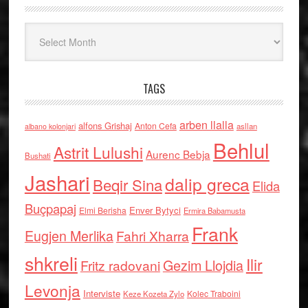
Arkiv
TAGS
arben llalla
alfons Grishaj
Anton Cefa
asllan
albano kolonjari
Behlul
Astrit Lulushi
Aurenc Bebja
Bushati
Jashari
dalip greca
Beqir Sina
Elida
Buçpapaj
Enver Bytyci
Elmi Berisha
Ermira Babamusta
Frank
Eugjen Merlika
Fahri Xharra
shkreli
Ilir
Gezim Llojdia
Fritz radovani
Levonja
Interviste
Kolec Traboini
Keze Kozeta Zylo