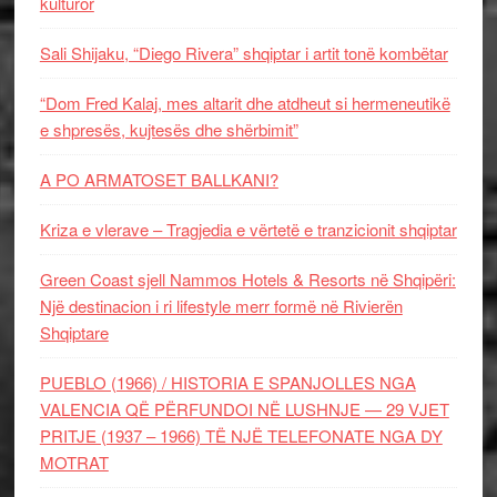
kulturor
Sali Shijaku, “Diego Rivera” shqiptar i artit tonë kombëtar
“Dom Fred Kalaj, mes altarit dhe atdheut si hermeneutikë
e shpresës, kujtesës dhe shërbimit”
A PO ARMATOSET BALLKANI?
Kriza e vlerave – Tragjedia e vërtetë e tranzicionit shqiptar
Green Coast sjell Nammos Hotels & Resorts në Shqipëri:
Një destinacion i ri lifestyle merr formë në Rivierën
Shqiptare
PUEBLO (1966) / HISTORIA E SPANJOLLES NGA
VALENCIA QË PËRFUNDOI NË LUSHNJE — 29 VJET
PRITJE (1937 – 1966) TË NJË TELEFONATE NGA DY
MOTRAT