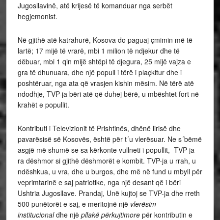
Jugosllavinë, atë krijesë të komanduar nga serbët
hegjemonist.
Në gjithë atë katrahurë, Kosova do paguaj çmimin më të
lartë; 17 mijë të vrarë, mbi 1 milion të ndjekur dhe të
dëbuar, mbi 1 qin mijë shtëpi të djegura, 25 mijë vajza e
gra të dhunuara, dhe një popull i tërë i plaçkitur dhe i
poshtëruar, nga ata që vrasjen kishin mësim. Në tërë atë
ndodhje, TVP-ja bëri atë që duhej bërë, u mbështet fort në
krahët e popullit.
Kontributi i Televizionit të Prishtinës, dhënë lirisë dhe
pavarësisë së Kosovës, është për t´u vlerësuar. Ne s´bëmë
asgjë më shumë se sa kërkonte vullneti i popullit, TVP-ja
ra dëshmor si gjithë dëshmorët e kombit. TVP-ja u rrah, u
ndëshkua, u vra, dhe u burgos, dhe më në fund u mbyll për
veprimtarinë e saj patriotike, nga një desant që i bëri
Ushtria Jugosllave. Prandaj, Unë kujtoj se TVP-ja dhe rreth
500 punëtorët e saj, e meritojnë një
vlerësim
institucional
dhe një
pllakë përkujtimore
për kontributin e