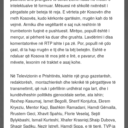
intelektualve të formuar. Mësuesi në shkollë nxënësit i
përgatiste për beteja të reja. E vërteta për Kosovën dhe
rreth Kosovës, kudo kërkonte qartësim, rrugën kah do të
vejmë. Armiku dhe vegëltarët e saj nuk reshtnin të
trumbetonin fuqinë e pushtuesit. Mirëpo, populli është i
mençur, ai përherë ka duar dhe grushta. Lavdërimi i disa
komentatorëve në RTP ishte i pa zë. Por, populli në çdo
çast, di ta hap rrugën e tij dhe ta bëj betejën. Eshtë e
ndaluar që Kosova të mos jetë e lirë, e pavarur, dhe
mëvete, lexonim në traktet e asaj kohe.
Në Televizionin e Prishtinës, kishte një grup gazetarësh,
redaktorësh, montazhierësh dhe teknikë të përgatitjeve të
transmetimit, që nuk i përfillnin urdhërat nga lart, dhe i
kundëviheshin politikës gjenocidale serbe, ata ishin;
Rexhep Kasumaj, Ismet Begolli, Sherif Konjufca, Ekrem
Kryeziu, Mentor Kaçi, Bashkim Ramadani, Hamdi Gërvalla,
Rrustem Geci, Xhavit Spahiu, Florie Veselaj, Sejdi
Bylykbashi, Ismail Kurteshi, Xhafer Krasniqi,Shaip Dubova,
Shaqir Sadiku, Nezir Istrefi, Hamdi Sopa, e të tjerë. TVP-ja