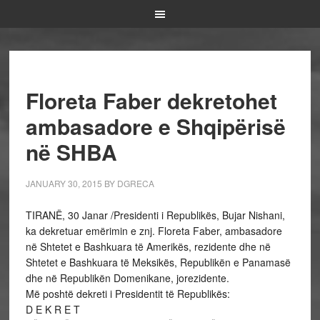
Floreta Faber dekretohet
ambasadore e Shqipërisë
në SHBA
JANUARY 30, 2015
BY
DGRECA
TIRANË, 30 Janar /Presidenti i Republikës, Bujar Nishani,
ka dekretuar emërimin e znj. Floreta Faber, ambasadore
në Shtetet e Bashkuara të Amerikës, rezidente dhe në
Shtetet e Bashkuara të Meksikës, Republikën e Panamasë
dhe në Republikën Domenikane, jorezidente.
Më poshtë dekreti i Presidentit të Republikës:
D E K R E T