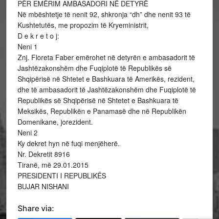
PËR EMËRIM AMBASADORI NË DETYRË
Në mbështetje të nenit 92, shkronja “dh” dhe nenit 93 të
Kushtetutës, me propozim të Kryeministrit,
D e k r e t o j:
Neni 1
Znj. Floreta Faber emërohet në detyrën e ambasadorit të
Jashtëzakonshëm dhe Fuqiplotë të Republikës së
Shqipërisë në Shtetet e Bashkuara të Amerikës, rezident,
dhe të ambasadorit të Jashtëzakonshëm dhe Fuqiplotë të
Republikës së Shqipërisë në Shtetet e Bashkuara të
Meksikës, Republikën e Panamasë dhe në Republikën
Domenikane, jorezident.
Neni 2
Ky dekret hyn në fuqi menjëherë.
Nr. Dekretit 8916
Tiranë, më 29.01.2015
PRESIDENTI I REPUBLIKËS
BUJAR NISHANI
Share via: