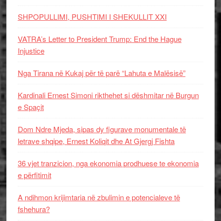
SHPOPULLIMI, PUSHTIMI I SHEKULLIT XXI
VATRA’s Letter to President Trump: End the Hague
Injustice
Nga Tirana në Kukaj për të parë “Lahuta e Malësisë”
Kardinali Ernest Simoni rikthehet si dëshmitar në Burgun
e Spaçit
Dom Ndre Mjeda, sipas dy figurave monumentale të
letrave shqipe, Ernest Koliqit dhe At Gjergj Fishta
36 vjet tranzicion, nga ekonomia prodhuese te ekonomia
e përfitimit
A ndihmon krijimtaria në zbulimin e potencialeve të
fshehura?