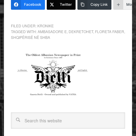
Facebook
Twitter
Copy Link
More
FILED UNDER:
KRONIKE
TAGGED WITH:
AMBASADORE E
,
DEKRETOHET
,
FLORETA FABER
,
SHQIPËRISË NË SHBA