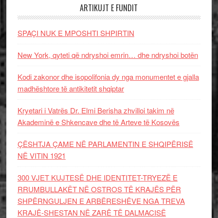
ARTIKUJT E FUNDIT
SPAÇI NUK E MPOSHTI SHPIRTIN
New York, qyteti që ndryshoi emrin… dhe ndryshoi botën
Kodi zakonor dhe isopolifonia dy nga monumentet e gjalla
madhështore të antikitetit shqiptar
Kryetari i Vatrës Dr. Elmi Berisha zhvilloi takim në
Akademinë e Shkencave dhe të Arteve të Kosovës
ÇËSHTJA ÇAME NË PARLAMENTIN E SHQIPËRISË
NË VITIN 1921
300 VJET KUJTESË DHE IDENTITET-TRYEZË E
RRUMBULLAKËT NË OSTROS TË KRAJËS PËR
SHPËRNGULJEN E ARBËRESHËVE NGA TREVA
KRAJË-SHESTAN NË ZARË TË DALMACISË