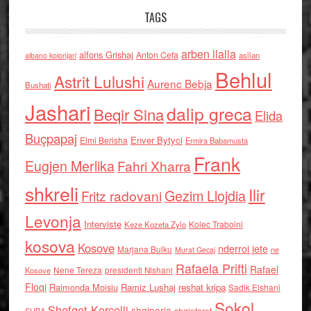
TAGS
arben llalla
alfons Grishaj
Anton Cefa
asllan
albano kolonjari
Behlul
Astrit Lulushi
Aurenc Bebja
Bushati
Jashari
dalip greca
Beqir Sina
Elida
Buçpapaj
Enver Bytyci
Elmi Berisha
Ermira Babamusta
Frank
Eugjen Merlika
Fahri Xharra
shkreli
Ilir
Gezim Llojdia
Fritz radovani
Levonja
Interviste
Kolec Traboini
Keze Kozeta Zylo
kosova
Kosove
nderroi jete
Marjana Bulku
ne
Murat Gecaj
Rafaela Prifti
Rafael
Nene Tereza
Kosove
presidenti Nishani
Floqi
Raimonda Moisiu
Ramiz Lushaj
reshat kripa
Sadik Elshani
Sokol
Shefqet Kercelli
shqiperia