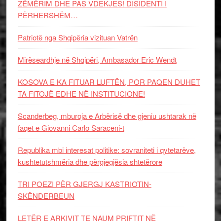
ZËMËRIM DHE PAS VDEKJES! DISIDENTI I
PËRHERSHËM…
Patriotë nga Shqipëria vizituan Vatrën
Mirëseardhje në Shqipëri, Ambasador Eric Wendt
KOSOVA E KA FITUAR LUFTËN, POR PAQEN DUHET
TA FITOJË EDHE NË INSTITUCIONE!
Scanderbeg, mburoja e Arbërisë dhe gjeniu ushtarak në
faqet e Giovanni Carlo Saraceni-t
Republika mbi interesat politike: sovraniteti i qytetarëve,
kushtetutshmëria dhe përgjegjësia shtetërore
TRI POEZI PËR GJERGJ KASTRIOTIN-
SKËNDERBEUN
LETËR E ARKIVIT TE NAUM PRIFTIT NË