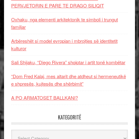
PERVJETORIN E PARE TE DRAGO SILIQIT
Oxhaku, nga elementi arkitektonik te simboli i trungut
familjar
Arbëreshët si model evropian i mbrojtjes së identitetit
kulturor
Sali Shijaku, “Diego Rivera” shqiptar i artit tonë kombëtar
“Dom Fred Kalaj, mes altarit dhe atdheut si hermeneutikë
e shpresës, kujtesës dhe shërbimit”
A PO ARMATOSET BALLKANI?
KATEGORITË
Kategoritë