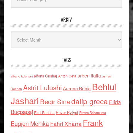
ARKIV
Arkiv
TAGS
arben llalla
alfons Grishaj
Anton Cefa
asllan
albano kolonjari
Behlul
Astrit Lulushi
Aurenc Bebja
Bushati
Jashari
dalip greca
Beqir Sina
Elida
Buçpapaj
Enver Bytyci
Elmi Berisha
Ermira Babamusta
Frank
Eugjen Merlika
Fahri Xharra