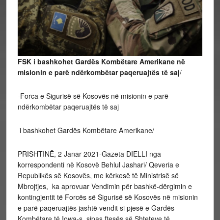
FSK i bashkohet Gardës Kombëtare Amerikane në
misionin e parë ndërkombëtar paqeruajtës të saj
/
-Forca e Sigurisë së Kosovës në misionin e parë
ndërkombëtar paqeruajtës të saj
i bashkohet Gardës Kombëtare Amerikane/
PRISHTINË, 2 Janar 2021-Gazeta DIELLI nga
korrespondenti në Kosovë Behlul Jashari/ Qeveria e
Republikës së Kosovës, me kërkesë të Ministrisë së
Mbrojtjes, ka aprovuar Vendimin për bashkë-dërgimin e
kontingjentit të Forcës së Sigurisë së Kosovës në misionin
e parë paqeruajtës jashtë vendit si pjesë e Gardës
Kombëtare të Iowa-s, sipas ftesës së Shteteve të