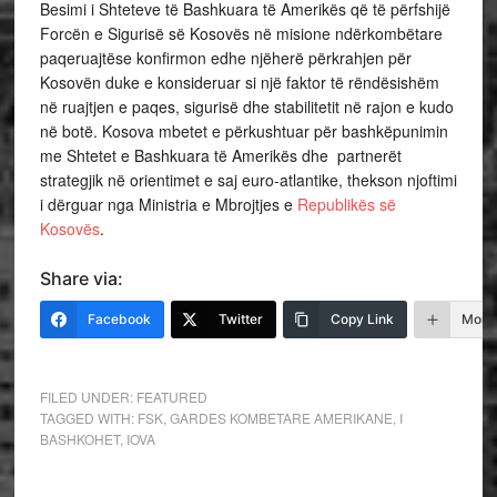
Besimi i Shteteve të Bashkuara të Amerikës që të përfshijë
Forcën e Sigurisë së Kosovës në misione ndërkombëtare
paqeruajtëse konfirmon edhe njëherë përkrahjen për
Kosovën duke e konsideruar si një faktor të rëndësishëm
në ruajtjen e paqes, sigurisë dhe stabilitetit në rajon e kudo
në botë. Kosova mbetet e përkushtuar për bashkëpunimin
me Shtetet e Bashkuara të Amerikës dhe partnerët
strategjik në orientimet e saj euro-atlantike, thekson njoftimi
i dërguar nga Ministria e Mbrojtjes e
Republikës së
Kosovës
.
Share via:
Facebook
Twitter
Copy Link
More
FILED UNDER:
FEATURED
TAGGED WITH:
FSK
,
GARDES KOMBETARE AMERIKANE
,
I
BASHKOHET
,
IOVA