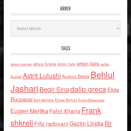
ARKIV
Arkiv
TAGS
arben llalla
alfons Grishaj
Anton Cefa
asllan
albano kolonjari
Behlul
Astrit Lulushi
Aurenc Bebja
Bushati
Jashari
dalip greca
Beqir Sina
Elida
Buçpapaj
Enver Bytyci
Elmi Berisha
Ermira Babamusta
Frank
Eugjen Merlika
Fahri Xharra
shkreli
Ilir
Gezim Llojdia
Fritz radovani