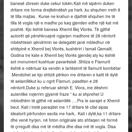
banesë zbresin duke cekur tokën.Kati më sipërm duken
dritare me forma drejtkëndësh pa hark ,ku shquhen rreth 8
të tilla majtas . Kurse ne krahun e djathtë shquhen tre të
tilla të vogla një e madhe po kaq gjenden edhe një kat më
poshtë. Kjo është banesa Xhemil Bej Vlorës. Të gjithë
autorët që përshkruajnë ngjarjen madhore të 28 nëntorit
mbështesin qëndrimin se delegatët janë mbledhur në
shtëpinë e Xhemil bej Vlorës, kushëriri i Ismail Qemalit.
Godina tre kate e Xhemil bej Vlorës gjendej aty ku është
sot monument kushtuar pavarësisë .Shtiza e Flamurit
është e ndërtuar ka vendin e lartësimit të flamurit kombëtar
.Mendohet se kjo shtizë përkon me dritaren e katit të dytë
të selamllëkut ku u ngrit Flamuri, pasditen e 28
nëntorit.Duke ju referuar sërish E. Vlora,.me dëshmi
autentike nxjerrim gjysmë fraze ” ku ai shprehet U
mblodhëm të gjithë në selamllëk ….Pra te sarajet e Xhemil
beut. Kati i tretë paraqitet me 17 dritare të cilat sipas
ideatorit përfundon secila me hark.. Kati i dytë,ka 11 dritare
dhe venë hyrjen, në foton origjinale ato shfaqen në formë
të çrregullt disa më të mëdha dhe disa më të vogla. Disa