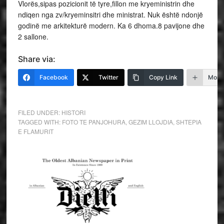
Vlorës,sipas pozicionit të tyre,fillon me kryeministrin dhe
ndiqen nga zv/kryeminsitri dhe ministrat. Nuk është ndonjë
godinë me arkitekturë modern. Ka 6 dhoma.8 pavijone dhe
2 sallone.
Share via:
Facebook
Twitter
Copy Link
More
FILED UNDER:
HISTORI
TAGGED WITH:
FOTO TE PANJOHURA
,
GEZIM LLOJDIA
,
SHTEPIA
E FLAMURIT