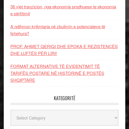
36 vjet tranzicion, nga ekonomia prodhuese te ekonomia
e përfitimit
A ndihmon krijimtaria në zbulimin e potencialeve të
fshehura?
PROF. AHMET QERIQI DHE EPOKA E REZISTENCЁS
DHE LUFTЁS PЁR LIRI!
FORMAT ALTERNATIVE TË EVIDENTIMIT TË
TARIFËS POSTARE NË HISTORINË E POSTËS
SHQIPTARE
KATEGORITË
Kategoritë