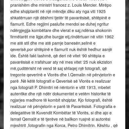
pranishëm dhe ministri francez z. Louis Mercier. Mirëpo
edhe shqiptarët në një mëndje diku aty nga viti 1925
shkatërruan një dëshmi tjetër të pavarësisë, shtëpinë e
flamurit. Edhe regjimi paslufte mendoi se duhej ngritur
ndërgjegjja kombëtare dhe vlerat e saj,ndërsa shokonin
firmëtarët me ligje,dhe burgje etj,rindërtuan në vitin 1962
me atë stil dhe me atë pamje banesën,selinë e
qeverisë,por shtëpinë e flamurit nuk është hedhur asnjë
ide. Është fakt tashmë, që deri në vitet ‘90 shtëpia e
pavarësisë e rrafshuar aty në mes vitet ‘25 nuk ekziston
më,çuditërisht në vend të saj shfaqej një fotografi, që
tregonte qeverinë e Vlorës dhe I.Qemalin në përvjetorin e
parë .Në këtë fotografi e Qeverisë së Vlorës e realizuar
nga fotografi P. Dhimitri në nëntorin e vitit 1913, mbetet
autentike dhe një ndër dokumentet e vetëm historike të
ngjarjes madhore të kombit shqiptar. Kjo fotografi, është
realizuar në përvjetorin e parë të Pavarësisë. Fotografia e
delegatëve të Kuvendit Kombëtar të Vlorës, si dhe ajo e
Ismail Qemalit e të tjerëve në ballkon ruajnë si autorësi
mjeshtrit ,fotografin nga Korca, Petro Dhimitrin. Kështu , që