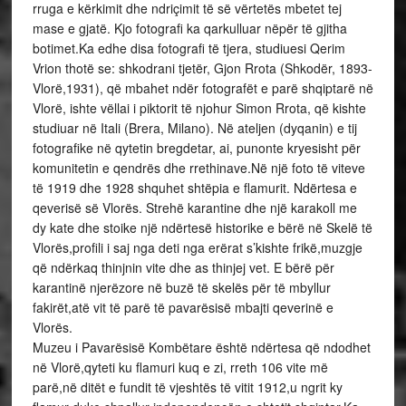
rruga e kërkimit dhe ndriçimit të së vërtetës mbetet tej
mase e gjatë. Kjo fotografi ka qarkulluar nëpër të gjitha
botimet.Ka edhe disa fotografi të tjera, studiuesi Qerim
Vrion thotë se: shkodrani tjetër, Gjon Rrota (Shkodër, 1893-
Vlorë,1931), që mbahet ndër fotografët e parë shqiptarë në
Vlorë, ishte vëllai i piktorit të njohur Simon Rrota, që kishte
studiuar në Itali (Brera, Milano). Në ateljen (dyqanin) e tij
fotografike në qytetin bregdetar, ai, punonte kryesisht për
komunitetin e qendrës dhe rrethinave.Në një foto të viteve
të 1919 dhe 1928 shquhet shtëpia e flamurit. Ndërtesa e
qeverisë së Vlorës. Strehë karantine dhe një karakoll me
dy kate dhe stoike një ndërtesë historike e bërë në Skelë të
Vlorës,profili i saj nga deti nga erërat s’kishte frikë,muzgje
që ndërkaq thinjnin vite dhe as thinjej vet. E bërë për
karantinë njerëzore në buzë të skelës për të mbyllur
fakirët,atë vit të parë të pavarësisë mbajti qeverinë e
Vlorës.
Muzeu i Pavarësisë Kombëtare është ndërtesa që ndodhet
në Vlorë,qyteti ku flamuri kuq e zi, rreth 106 vite më
parë,në ditët e fundit të vjeshtës të vitit 1912,u ngrit ky