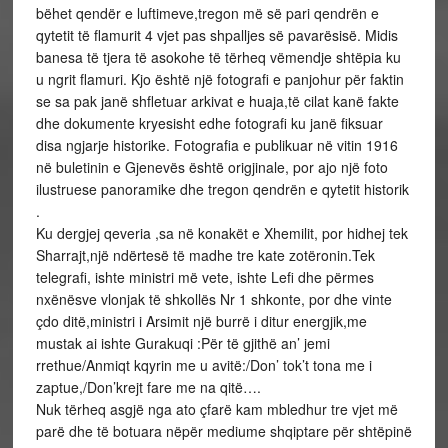
bëhet qendër e luftimeve,tregon më së pari qendrën e
qytetit të flamurit 4 vjet pas shpalljes së pavarësisë. Midis
banesa të tjera të asokohe të tërheq vëmendje shtëpia ku
u ngrit flamuri. Kjo është një fotografi e panjohur për faktin
se sa pak janë shfletuar arkivat e huaja,të cilat kanë fakte
dhe dokumente kryesisht edhe fotografi ku janë fiksuar
disa ngjarje historike. Fotografia e publikuar në vitin 1916
në buletinin e Gjenevës është origjinale, por ajo një foto
ilustruese panoramike dhe tregon qendrën e qytetit historik
.
Ku dergjej qeveria ,sa në konakët e Xhemilit, por hidhej tek
Sharrajt,një ndërtesë të madhe tre kate zotëronin.Tek
telegrafi, ishte ministri më vete, ishte Lefi dhe përmes
nxënësve vlonjak të shkollës Nr 1 shkonte, por dhe vinte
çdo ditë,ministri i Arsimit një burrë i ditur energjik,me
mustak ai ishte Gurakuqi :Për të gjithë an’ jemi
rrethue/Anmiqt kqyrin me u avitë:/Don’ tok’t tona me i
zaptue,/Don’krejt fare me na qitë….
Nuk tërheq asgjë nga ato çfarë kam mbledhur tre vjet më
parë dhe të botuara nëpër mediume shqiptare për shtëpinë