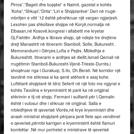
Pirros”,”Bageti dhe bujqësi” e Naimit, gazetat e kohës
’Koha”,”Shkupi’,”Drita”.”Liri e Shqiptarëve”.Deri në rrugë-
mbritjen e vitit ’12 është përshkruar një vargan ngjarjesh.
Lexohen pas shkollave shqipe në Korçë,normalja në
Elbasan,në Kosovë,kongresi i alfabetit me kryetar
Gj.Fishtën .Ardhja e librave shqip, që ndiqte tre drejtime
drejt Manastirit në itinerarin Stamboll, Sofie, Bukuresht .
Memorandumi i Gërçes,Lufta e Pejës. Mbledhja e
Bukureshtit. Itinerarin e ardhjes së diellit,Ismail Qemali në
rrugëtimin Stamboll-Bukuresht-Vjenë-Trieste-Durrës,i
shoqëruar nga l.Gurakuqi, S.Ilo, Dh.Berati. Në korridor një
tavolinë me shkresa si ka qenë atëherë e asaj kohe.
Luftëtarë shqiptarë të Idriz Seferit në një foto me ngjyrat e
kohës Tavolina e kryeministrit të parë ka në origjinal
shkrimin e tij në shqip. Fermani i sulltanit për I.Qemalin
është i vulosur dhe i shkruar në origjinal. Salla e
mbledhjeve të qeverisë Vlorës,në krye kryeministri dhe
anash ministrat shqiptarë përpara janë flete apo vendimet
e qeverisë,përmbi karrigen e kryeministrit është flamuri
kombëtar .Në mur portretet e ministrave të qeverisë