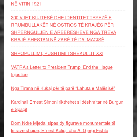
NË VITIN 1921
300 VJET KUJTESË DHE IDENTITET-TRYEZË E
RRUMBULLAKËT NË OSTROS TË KRAJËS PËR
SHPËRNGULJEN E ARBËRESHËVE NGA TREVA
KRAJË-SHESTAN NË ZARË TË DALMACISË
SHPOPULLIMI, PUSHTIMI I SHEKULLIT XXI
VATRA’s Letter to President Trump: End the Hague
Injustice
Nga Tirana në Kukaj për të parë “Lahuta e Malësisë”
Kardinali Ernest Simoni rikthehet si dëshmitar në Burgun
e Spaçit
Dom Ndre Mjeda, sipas dy figurave monumentale të
letrave shqipe, Ernest Koliqit dhe At Gjergj Fishta