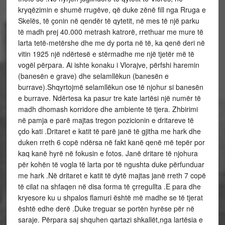
kryqëzimin e shumë rrugëve, që duke zënë fill nga Rruga e
Skelës, të çonin në qendër të qytetit, në mes të një parku
të madh prej 40.000 metrash katrorë, rrethuar me mure të
larta tetë-metërshe dhe me dy porta në të, ka qenë deri në
vitin 1925 një ndërtesë e stërmadhe me një tjetër më të
vogël përpara. Ai ishte konaku i Vlorajve, përfshi haremin
(banesën e grave) dhe selamllëkun (banesën e
burrave).Shqyrtojmë selamllëkun ose të njohur si banesën
e burrave. Ndërtesa ka pasur tre kate lartësi një numër të
madh dhomash korridore dhe ambiente të tjera. Zhbirimi
në pamja e parë majtas tregon pozicionin e dritareve të
çdo kati .Dritaret e katit të parë janë të gjitha me hark dhe
duken rreth 6 copë ndërsa në fakt kanë qenë më tepër por
kaq kanë hyrë në fokusin e fotos. Janë dritare të njohura
për kohën të vogla të larta por të ngushta duke përfunduar
me hark .Në dritaret e katit të dytë majtas janë rreth 7 copë
të cilat na shfaqen në disa forma të çrregullta .E para dhe
kryesore ku u shpalos flamuri është më madhe se të tjerat
është edhe derë .Duke treguar se portën hyrëse për në
saraje. Përpara saj shquhen qartazi shkallët,nga lartësia e