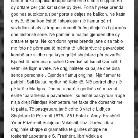
flamur duke shpallur independencën e shtetit shqiptar.Ka
dy dritare për çdo kat si dhe dy dyer. Porta hyrëse brenda
godinës autoktone,sipër porta e daljes në ballkon. Në katin
e dytë,në ballkon është i shpalosur një flamur që rri
vazhdimisht aty si tregues domethënës,përcjellës i gjurmës
dhe historisë sonë. Në pamjen e majtas gjenden dhe dy
dritare të tjera. Në korridorin hyrës brenda janë disa tablo
me foto në përmasa të mëdha të luftëtarëve të pavarësisë
kombëtare si dhe nga kryengritjet shqiptare për pavarësi.
Kjo është ndërtesa e selisë Qeverisë së Ismail Qemalit. I
vetmi në llojin e vetë. Në origjinalitete ka pajise dhe disa
sende personale . Gjenden flamuj origjinal. Një flamur të
patriotit Sali Butka, ngritur në Kolonjë. Një portret dhe një
pikturë e Marigos. Dhoma e parë e godinës së muzeut
është “parathënia e pavarësisë”, ku është pasqyruar rrugë
nisja drejt Rilindjes Kombëtare,me fakte dhe dorëshkrime
të pakta. Të pasqyruara janë edhe 3 vitet e Lidhjes
Shqiptare të Prizrenit 1878-1881.Fotot e Abdyl Frashërit,
Ymer Prizërenit,Sulejman Vokëshit,Iliaz Dibrës. Libra
origjinale shqipe si gramatika të gjuhës shqipe në
toskërisht,abetarja e S. Frashërit, libri”Vdekja e