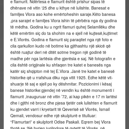
e flamurit. Ndërtesa e flamurit është prishur sipas të
dhënave në vitin ‘25 dhe u kthye në lulishte. Banesat e
familjes Vlora aso kohe emërtoheshin saraje.Këto banesa
,pra sarajet e familjes Vlora ishin të përbëra nga dy godina
të mëdha. Godina ku u ngrit flamuri quhej Selamllëku dhe
këtë emërtim siç do ta shohim na e sjell në kujtesë,kujtimet
e E.Vlorës. Godina e flamurit siç paraqitet nga një foto e
cila qarkullon kudo në botime ka gjithashtu një skicë që
është ruajtur deri në ditët sotme tregon një godinë të
madhe për nga lartësia dhe gjerësia e saj. Në fotografin e
cila është origjinale ku shfaqen tre katet e banesës nga
katër siç shqipton më tej E.Vlora .Janë tre katet e banesë
historike që u rrafshua diku nga vitit 1925. Edhe këtë vit-
shuarje të saj e sjell po ky dëshmitar. Pozicionimi i kësaj
banese historike:gjendej në vendin ku është monumenti i
flamurit ,inauguruar në vitin ’72, ai kap pikën e 17 m lartësi
dhe i gjithi në bronz dhe pjesa tjetër cek lulishten e flamurit
ku gjendet varri i kryetarit të Qeverisë së Vlorës, Ismail
Qemali, vendosur edhe një skulpturë e titulluar:
“Flamurtari” e skulptorit Odise Paskali. Eqrem bej Vlora
thotë se :Në hyrjen juglindore të qytetit të Vlorës, në