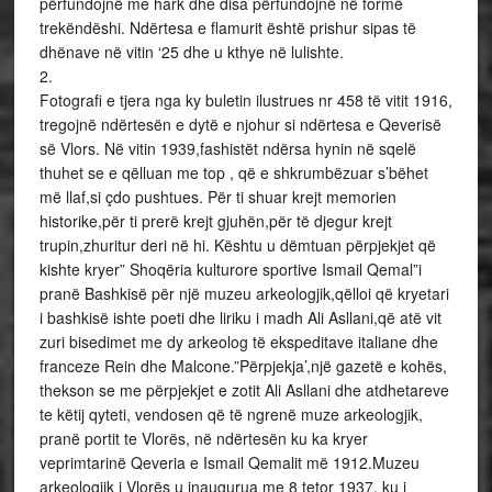
përfundojnë me hark dhe disa përfundojnë në formë
trekëndëshi. Ndërtesa e flamurit është prishur sipas të
dhënave në vitin ‘25 dhe u kthye në lulishte.
2.
Fotografi e tjera nga ky buletin ilustrues nr 458 të vitit 1916,
tregojnë ndërtesën e dytë e njohur si ndërtesa e Qeverisë
së Vlors. Në vitin 1939,fashistët ndërsa hynin në sqelë
thuhet se e qëlluan me top , që e shkrumbëzuar s’bëhet
më llaf,si çdo pushtues. Për ti shuar krejt memorien
historike,për ti prerë krejt gjuhën,për të djegur krejt
trupin,zhuritur deri në hi. Kështu u dëmtuan përpjekjet që
kishte kryer” Shoqëria kulturore sportive Ismail Qemal”i
pranë Bashkisë për një muzeu arkeologjik,qëlloi që kryetari
i bashkisë ishte poeti dhe liriku i madh Ali Asllani,që atë vit
zuri bisedimet me dy arkeolog të ekspeditave italiane dhe
franceze Rein dhe Malcone.”Përpjekja’,një gazetë e kohës,
thekson se me përpjekjet e zotit Ali Asllani dhe atdhetareve
te këtij qyteti, vendosen që të ngrenë muze arkeologjik,
pranë portit te Vlorës, në ndërtesën ku ka kryer
veprimtarinë Qeveria e Ismail Qemalit më 1912.Muzeu
arkeologjik i Vlorës u inaugurua me 8 tetor 1937, ku i