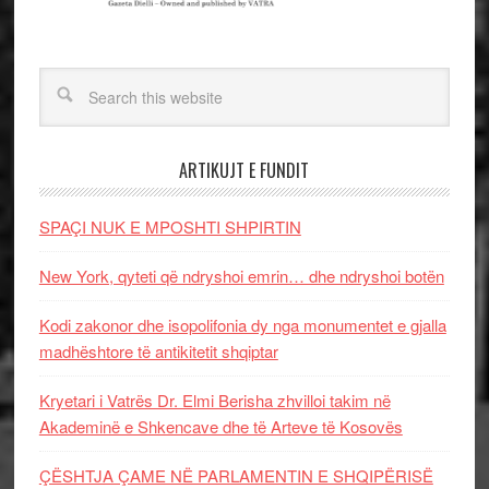
ARTIKUJT E FUNDIT
SPAÇI NUK E MPOSHTI SHPIRTIN
New York, qyteti që ndryshoi emrin… dhe ndryshoi botën
Kodi zakonor dhe isopolifonia dy nga monumentet e gjalla
madhështore të antikitetit shqiptar
Kryetari i Vatrës Dr. Elmi Berisha zhvilloi takim në
Akademinë e Shkencave dhe të Arteve të Kosovës
ÇËSHTJA ÇAME NË PARLAMENTIN E SHQIPËRISË