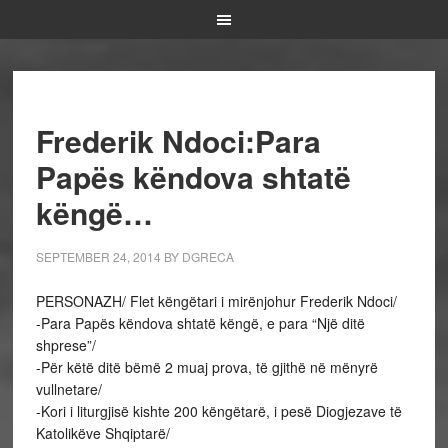
Frederik Ndoci:Para
Papës këndova shtatë
këngë…
SEPTEMBER 24, 2014
BY
DGRECA
PERSONAZH/ Flet këngëtari i mirënjohur Frederik Ndoci/
-Para Papës këndova shtatë këngë, e para “Një ditë
shprese”/
-Për këtë ditë bëmë 2 muaj prova, të gjithë në mënyrë
vullnetare/
-Kori i liturgjisë kishte 200 këngëtarë, i pesë Diogjezave të
Katolikëve Shqiptarë/