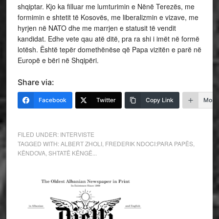
shqiptar. Kjo ka filluar me lumturimin e Nënë Terezës, me
formimin e shtetit të Kosovës, me liberalizmin e vizave, me
hyrjen në NATO dhe me marrjen e statusit të vendit
kandidat. Edhe vete qau atë ditë, pra ra shi i imët në formë
lotësh. Është tepër domethënëse që Papa vizitën e parë në
Europë e bëri në Shqipëri.
Share via:
Facebook
Twitter
Copy Link
More
FILED UNDER:
INTERVISTE
TAGGED WITH:
ALBERT ZHOLI
,
FREDERIK NDOCI:PARA PAPËS
,
KËNDOVA
,
SHTATË KËNGË...