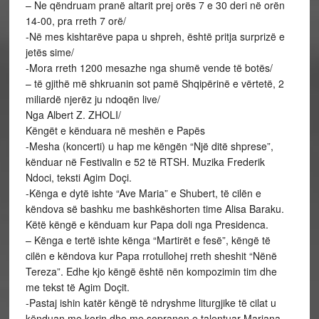
– Ne qëndruam pranë altarit prej orës 7 e 30 deri në orën
14-00, pra rreth 7 orë/
-Në mes kishtarëve papa u shpreh, është pritja surprizë e
jetës sime/
-Mora rreth 1200 mesazhe nga shumë vende të botës/
– të gjithë më shkruanin sot pamë Shqipërinë e vërtetë, 2
miliardë njerëz ju ndoqën live/
Nga Albert Z. ZHOLI/
Këngët e kënduara në meshën e Papës
-Mesha (koncerti) u hap me këngën “Një ditë shprese”,
kënduar në Festivalin e 52 të RTSH. Muzika Frederik
Ndoci, teksti Agim Doçi.
-Kënga e dytë ishte “Ave Maria” e Shubert, të cilën e
këndova së bashku me bashkëshorten time Alisa Baraku.
Këtë këngë e kënduam kur Papa doli nga Presidenca.
– Kënga e tertë ishte kënga “Martirët e fesë”, këngë të
cilën e këndova kur Papa rrotullohej rreth sheshit “Nënë
Tereza”. Edhe kjo këngë është nën kompozimin tim dhe
me tekst të Agim Doçit.
-Pastaj ishin katër këngë të ndryshme liturgjike të cilat u
kënduan me korin dhe me sopranon e talentuar Marjana