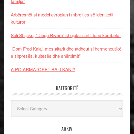
familjar
Arbëreshët si model evropian i mbrojtjes së identitetit
kulturor
Sali Shijaku, “Diego Rivera” shqiptar i artit tonë kombëtar
“Dom Fred Kalaj, mes altarit dhe atdheut si hermeneutikë
e shpresës, kujtesës dhe shërbimit”
A PO ARMATOSET BALLKANI?
KATEGORITË
Kategoritë
ARKIV