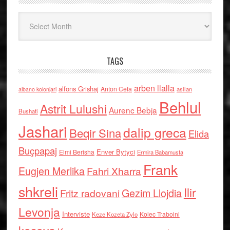
Arkiv
TAGS
arben llalla
alfons Grishaj
Anton Cefa
asllan
albano kolonjari
Behlul
Astrit Lulushi
Aurenc Bebja
Bushati
Jashari
dalip greca
Beqir Sina
Elida
Buçpapaj
Enver Bytyci
Elmi Berisha
Ermira Babamusta
Frank
Eugjen Merlika
Fahri Xharra
shkreli
Ilir
Gezim Llojdia
Fritz radovani
Levonja
Interviste
Kolec Traboini
Keze Kozeta Zylo