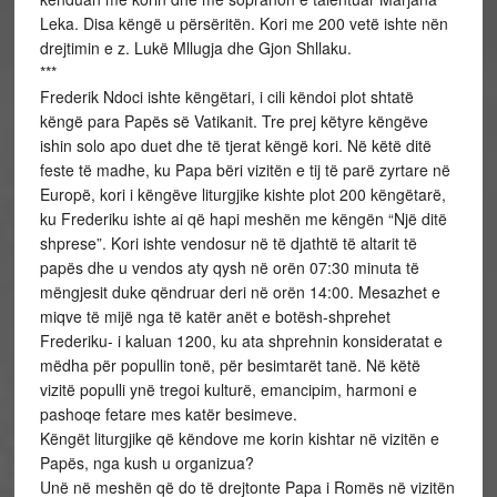
Leka. Disa këngë u përsëritën. Kori me 200 vetë ishte nën
drejtimin e z. Lukë Mllugja dhe Gjon Shllaku.
***
Frederik Ndoci ishte këngëtari, i cili këndoi plot shtatë
këngë para Papës së Vatikanit. Tre prej këtyre këngëve
ishin solo apo duet dhe të tjerat këngë kori. Në këtë ditë
feste të madhe, ku Papa bëri vizitën e tij të parë zyrtare në
Europë, kori i këngëve liturgjike kishte plot 200 këngëtarë,
ku Frederiku ishte ai që hapi meshën me këngën “Një ditë
shprese”. Kori ishte vendosur në të djathtë të altarit të
papës dhe u vendos aty qysh në orën 07:30 minuta të
mëngjesit duke qëndruar deri në orën 14:00. Mesazhet e
miqve të mijë nga të katër anët e botësh-shprehet
Frederiku- i kaluan 1200, ku ata shprehnin konsideratat e
mëdha për popullin tonë, për besimtarët tanë. Në këtë
vizitë populli ynë tregoi kulturë, emancipim, harmoni e
pashoqe fetare mes katër besimeve.
Këngët liturgjike që këndove me korin kishtar në vizitën e
Papës, nga kush u organizua?
Unë në meshën që do të drejtonte Papa i Romës në vizitën