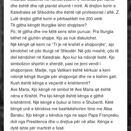
dhe është dhe një pianist shumë i mirë. Ai drejton korin e
Katedrales së Shkodrës dhe është një profesionist i aftë. Z.
Lulë drejtoi gjithë korin e përbashkët me 200 vetë.
Të gjitha këngët liturgjike ishin shqiptare?
Po, të gjitha dhe me këtë sens ishin punuar. Pra liturgjia
bëhet në gjuhën shqipe. Kjo as nuk diskutohet.
Një këngë që kemi ne “Ti je në krahët e shqiponjës”, ajo
këndohet në çdo liturgji në Shkodër. Në çdo meshë, çdo të
diel këndohet në Katedrale. Apo kur ka ndonjë festë. Kjo
simbolizon shpirtin e shenjtë, pasi ne jemi vendi i
shqiponjave. Madje, nga Vatikani është kërkuar a keni
ndonjë këngë liturgjie për shqiponjat dhe ne e kishim gati.
Kush është kënga e veçantë e krishterimit?
Ave Maria. Kjo këngë në simbol të Ave Maria që është
nëna e Krishtit. Pra kjo këngë është kënga e gjithë
krishtërimit. Një këngë e bukur si himn e Shubertit. Këtë
këngë unë e këndova me bashkëshorten time me Alisa
Baraku. Kjo këngë u këndua nga ne sapo Papa Françesku
doli nga Presidenca dhe u drejtua për në altar. Kënga e
dytë ishte për martirët e fesë.