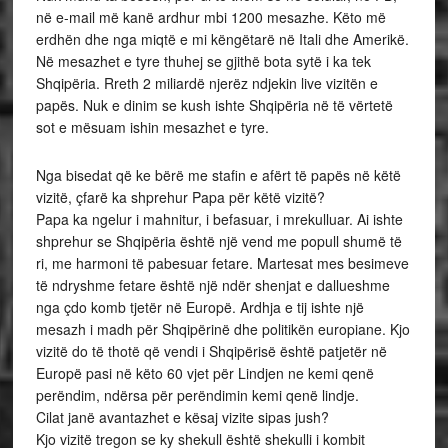
në e-mail më kanë ardhur mbi 1200 mesazhe. Këto më
erdhën dhe nga miqtë e mi këngëtarë në Itali dhe Amerikë.
Në mesazhet e tyre thuhej se gjithë bota sytë i ka tek
Shqipëria. Rreth 2 miliardë njerëz ndjekin live vizitën e
papës. Nuk e dinim se kush ishte Shqipëria në të vërtetë
sot e mësuam ishin mesazhet e tyre.
Nga bisedat që ke bërë me stafin e afërt të papës në këtë
vizitë, çfarë ka shprehur Papa për këtë vizitë?
Papa ka ngelur i mahnitur, i befasuar, i mrekulluar. Ai ishte
shprehur se Shqipëria është një vend me popull shumë të
ri, me harmoni të pabesuar fetare. Martesat mes besimeve
të ndryshme fetare është një ndër shenjat e dallueshme
nga çdo komb tjetër në Europë. Ardhja e tij ishte një
mesazh i madh për Shqipërinë dhe politikën europiane. Kjo
vizitë do të thotë që vendi i Shqipërisë është patjetër në
Europë pasi në këto 60 vjet për Lindjen ne kemi qenë
perëndim, ndërsa për perëndimin kemi qenë lindje.
Cilat janë avantazhet e kësaj vizite sipas jush?
Kjo vizitë tregon se ky shekull është shekulli i kombit