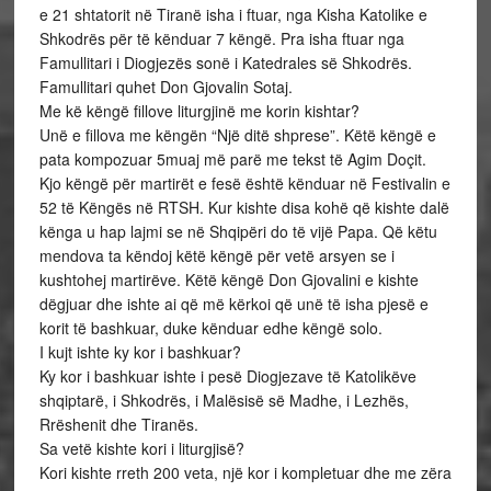
e 21 shtatorit në Tiranë isha i ftuar, nga Kisha Katolike e
Shkodrës për të kënduar 7 këngë. Pra isha ftuar nga
Famullitari i Diogjezës sonë i Katedrales së Shkodrës.
Famullitari quhet Don Gjovalin Sotaj.
Me kë këngë fillove liturgjinë me korin kishtar?
Unë e fillova me këngën “Një ditë shprese”. Këtë këngë e
pata kompozuar 5muaj më parë me tekst të Agim Doçit.
Kjo këngë për martirët e fesë është kënduar në Festivalin e
52 të Këngës në RTSH. Kur kishte disa kohë që kishte dalë
kënga u hap lajmi se në Shqipëri do të vijë Papa. Që këtu
mendova ta këndoj këtë këngë për vetë arsyen se i
kushtohej martirëve. Këtë këngë Don Gjovalini e kishte
dëgjuar dhe ishte ai që më kërkoi që unë të isha pjesë e
korit të bashkuar, duke kënduar edhe këngë solo.
I kujt ishte ky kor i bashkuar?
Ky kor i bashkuar ishte i pesë Diogjezave të Katolikëve
shqiptarë, i Shkodrës, i Malësisë së Madhe, i Lezhës,
Rrëshenit dhe Tiranës.
Sa vetë kishte kori i liturgjisë?
Kori kishte rreth 200 veta, një kor i kompletuar dhe me zëra