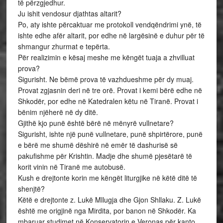
të përzgjedhur.
Ju ishit vendosur djathtas altarit?
Po, aty ishte përcaktuar me protokoll vendqëndrimi ynë, të
ishte edhe afër altarit, por edhe në largësinë e duhur për të
shmangur zhurmat e tepërta.
Për realizimin e kësaj meshe me këngët tuaja a zhvilluat
prova?
Sigurisht. Ne bëmë prova të vazhdueshme për dy muaj.
Provat zgjasnin deri në tre orë. Provat i kemi bërë edhe në
Shkodër, por edhe në Katedralen këtu në Tiranë. Provat i
bënim njëherë në dy ditë.
Gjithë kjo punë është bërë në mënyrë vullnetare?
Sigurisht, ishte një punë vullnetare, punë shpirtërore, punë
e bërë me shumë dëshirë në emër të dashurisë së
pakufishme për Krishtin. Madje dhe shumë pjesëtarë të
korit vinin në Tiranë me autobusë.
Kush e drejtonte korin me këngët liturgjike në këtë ditë të
shenjtë?
Këtë e drejtonte z. Lukë Mllugja dhe Gjon Shllaku. Z. Lukë
është me origjinë nga Mirdita, por banon në Shkodër. Ka
mbaruar studimet në Konservatorin e Veronas për kanto