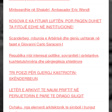
Mirëseardhje në Shqipëri, Ambasador Eric Wendt
KOSOVA E KA FITUAR LUFTËN, POR PAQEN DUHET
TA FITOJË EDHE NË INSTITUCIONE!
Scanderbeg, mburoja e Arbërisë dhe gjeniu ushtarak në
faqet e Giovanni Carlo Saraceni-t
Republika mbi interesat politike: sovraniteti i qytetarëve,
kushtetutshmëria dhe përgjegjësia shtetërore
TRI POEZI PËR GJERGJ KASTRIOTIN-
SKËNDERBEUN
LETËR E ARKIVIT TE NAUM PRIFTIT NË
PERVJETORIN E PARE TE DRAGO SILIQIT
Oxhaku, nga elementi arkitektonik te simboli i trungut