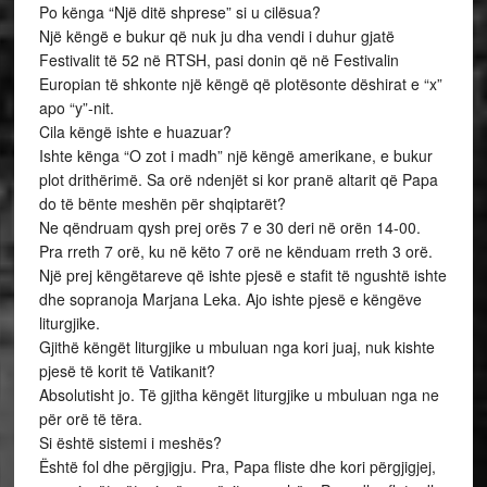
Po kënga “Një ditë shprese” si u cilësua?
Një këngë e bukur që nuk ju dha vendi i duhur gjatë
Festivalit të 52 në RTSH, pasi donin që në Festivalin
Europian të shkonte një këngë që plotësonte dëshirat e “x”
apo “y”-nit.
Cila këngë ishte e huazuar?
Ishte kënga “O zot i madh” një këngë amerikane, e bukur
plot drithërimë. Sa orë ndenjët si kor pranë altarit që Papa
do të bënte meshën për shqiptarët?
Ne qëndruam qysh prej orës 7 e 30 deri në orën 14-00.
Pra rreth 7 orë, ku në këto 7 orë ne kënduam rreth 3 orë.
Një prej këngëtareve që ishte pjesë e stafit të ngushtë ishte
dhe sopranoja Marjana Leka. Ajo ishte pjesë e këngëve
liturgjike.
Gjithë këngët liturgjike u mbuluan nga kori juaj, nuk kishte
pjesë të korit të Vatikanit?
Absolutisht jo. Të gjitha këngët liturgjike u mbuluan nga ne
për orë të tëra.
Si është sistemi i meshës?
Është fol dhe përgjigju. Pra, Papa fliste dhe kori përgjigjej,