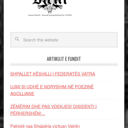
ARTIKUJT E FUNDIT
SHPALLET KËSHILLI I FEDERATËS VATRA
LUMI SI UDHË E NDRYSHIM NË POEZINË
AGOLLIANE
ZËMËRIM DHE PAS VDEKJES! DISIDENTI I
PËRHERSHËM…
Patriotë nga Shqipëria vizituan Vatrën