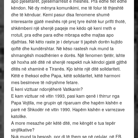
apo pjesëtarët, pjesëmarrësit e meshës. Pra edhe flet edhe
këndon. Në dy mënyra komunikimi, me të folur të thjeshtë
dhe të kënduar. Kemi pasur disa fenomene shumë
interesante gjatë meshës një prej tyre është kur prifti thotë,
shkëmbeni një shenjë paqeje me këdo që keni rreth e
rrotull, pra edhe para edhe mbrapa edhe majtas apo
djathtas. Në këto raste je i detyruar ti japësh dorën kujtdo
qoftë dhe kundërshtar. Në këso rastesh nuk mund ta
shmangësh mosdhënien e dorës. Një fenomen tjetër, ishte
që hoxha atë ditë në shenjë respekti nuk këndoi gjatë gjithë
ditës në xhaminë e Tiranës. Kjo ishte një ditë solidariteti.
Këtë e theksoi edhe Papa, këtë solidaritet, këtë harmoni
mes besimeve të ndryshme fetare.
E keni vizituar ndonjëherë Vatikanin?
E kam vizituar në vitin 1993, pasi kam qenë i thirrur nga
Papa Vojtila, me grupin që riparuam dhe hapëm kishën e
parë në Shkodër në vitin 1990. Hapëm kishën e varrezave
katolike.
A more mesazhe për këtë ditë, me këngët e tua tepër
sinjifikative?
Nuk mund ta besosh, por di të them se në celular, në FB,