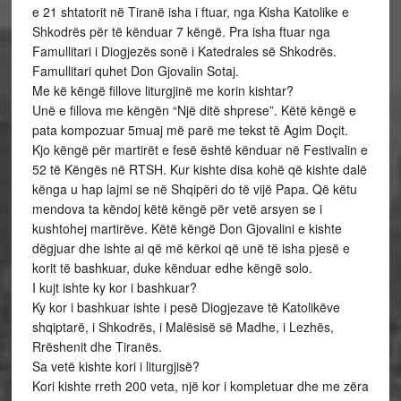
e 21 shtatorit në Tiranë isha i ftuar, nga Kisha Katolike e
Shkodrës për të kënduar 7 këngë. Pra isha ftuar nga
Famullitari i Diogjezës sonë i Katedrales së Shkodrës.
Famullitari quhet Don Gjovalin Sotaj.
Me kë këngë fillove liturgjinë me korin kishtar?
Unë e fillova me këngën “Një ditë shprese”. Këtë këngë e
pata kompozuar 5muaj më parë me tekst të Agim Doçit.
Kjo këngë për martirët e fesë është kënduar në Festivalin e
52 të Këngës në RTSH. Kur kishte disa kohë që kishte dalë
kënga u hap lajmi se në Shqipëri do të vijë Papa. Që këtu
mendova ta këndoj këtë këngë për vetë arsyen se i
kushtohej martirëve. Këtë këngë Don Gjovalini e kishte
dëgjuar dhe ishte ai që më kërkoi që unë të isha pjesë e
korit të bashkuar, duke kënduar edhe këngë solo.
I kujt ishte ky kor i bashkuar?
Ky kor i bashkuar ishte i pesë Diogjezave të Katolikëve
shqiptarë, i Shkodrës, i Malësisë së Madhe, i Lezhës,
Rrëshenit dhe Tiranës.
Sa vetë kishte kori i liturgjisë?
Kori kishte rreth 200 veta, një kor i kompletuar dhe me zëra