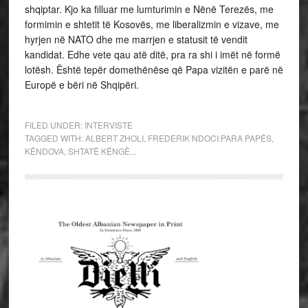
shqiptar. Kjo ka filluar me lumturimin e Nënë Terezës, me
formimin e shtetit të Kosovës, me liberalizmin e vizave, me
hyrjen në NATO dhe me marrjen e statusit të vendit
kandidat. Edhe vete qau atë ditë, pra ra shi i imët në formë
lotësh. Është tepër domethënëse që Papa vizitën e parë në
Europë e bëri në Shqipëri.
FILED UNDER:
INTERVISTE
TAGGED WITH:
ALBERT ZHOLI
,
FREDERIK NDOCI:PARA PAPËS
,
KËNDOVA
,
SHTATË KËNGË...