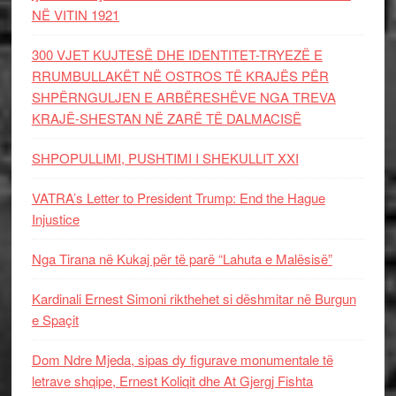
NË VITIN 1921
300 VJET KUJTESË DHE IDENTITET-TRYEZË E
RRUMBULLAKËT NË OSTROS TË KRAJËS PËR
SHPËRNGULJEN E ARBËRESHËVE NGA TREVA
KRAJË-SHESTAN NË ZARË TË DALMACISË
SHPOPULLIMI, PUSHTIMI I SHEKULLIT XXI
VATRA’s Letter to President Trump: End the Hague
Injustice
Nga Tirana në Kukaj për të parë “Lahuta e Malësisë”
Kardinali Ernest Simoni rikthehet si dëshmitar në Burgun
e Spaçit
Dom Ndre Mjeda, sipas dy figurave monumentale të
letrave shqipe, Ernest Koliqit dhe At Gjergj Fishta