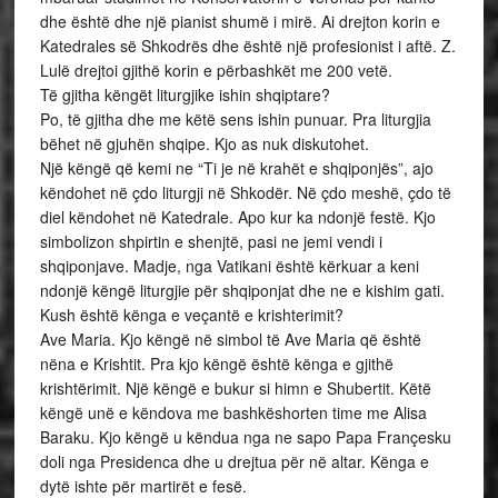
dhe është dhe një pianist shumë i mirë. Ai drejton korin e
Katedrales së Shkodrës dhe është një profesionist i aftë. Z.
Lulë drejtoi gjithë korin e përbashkët me 200 vetë.
Të gjitha këngët liturgjike ishin shqiptare?
Po, të gjitha dhe me këtë sens ishin punuar. Pra liturgjia
bëhet në gjuhën shqipe. Kjo as nuk diskutohet.
Një këngë që kemi ne “Ti je në krahët e shqiponjës”, ajo
këndohet në çdo liturgji në Shkodër. Në çdo meshë, çdo të
diel këndohet në Katedrale. Apo kur ka ndonjë festë. Kjo
simbolizon shpirtin e shenjtë, pasi ne jemi vendi i
shqiponjave. Madje, nga Vatikani është kërkuar a keni
ndonjë këngë liturgjie për shqiponjat dhe ne e kishim gati.
Kush është kënga e veçantë e krishterimit?
Ave Maria. Kjo këngë në simbol të Ave Maria që është
nëna e Krishtit. Pra kjo këngë është kënga e gjithë
krishtërimit. Një këngë e bukur si himn e Shubertit. Këtë
këngë unë e këndova me bashkëshorten time me Alisa
Baraku. Kjo këngë u këndua nga ne sapo Papa Françesku
doli nga Presidenca dhe u drejtua për në altar. Kënga e
dytë ishte për martirët e fesë.