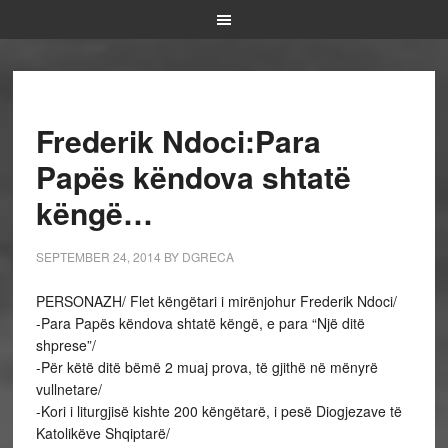
Frederik Ndoci:Para
Papës këndova shtatë
këngë…
SEPTEMBER 24, 2014
BY
DGRECA
PERSONAZH/ Flet këngëtari i mirënjohur Frederik Ndoci/
-Para Papës këndova shtatë këngë, e para “Një ditë
shprese”/
-Për këtë ditë bëmë 2 muaj prova, të gjithë në mënyrë
vullnetare/
-Kori i liturgjisë kishte 200 këngëtarë, i pesë Diogjezave të
Katolikëve Shqiptarë/