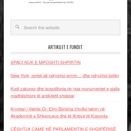
ARTIKUJT E FUNDIT
SPAÇI NUK E MPOSHTI SHPIRTIN
New York, qyteti që ndryshoi emrin… dhe ndryshoi botën
Kodi zakonor dhe isopolifonia dy nga monumentet e gjalla
madhështore të antikitetit shqiptar
Kryetari i Vatrës Dr. Elmi Berisha zhvilloi takim në
Akademinë e Shkencave dhe të Arteve të Kosovës
ÇËSHTJA ÇAME NË PARLAMENTIN E SHQIPËRISË