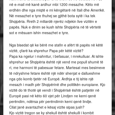
në e-mail më kanë ardhur mbi 1200 mesazhe. Këto më
erdhën dhe nga miqtë e mi këngëtarë në Itali dhe Amerikë.
Në mesazhet e tyre thuhej se gjithë bota sytë i ka tek
Shqipëria. Rreth 2 miliardë njerëz ndjekin live vizitën e
papës. Nuk e dinim se kush ishte Shqipëria në të vërtetë
sot e mësuam ishin mesazhet e tyre.
Nga bisedat që ke bërë me stafin e afërt të papës në këtë
vizitë, çfarë ka shprehur Papa për këtë vizitë?
Papa ka ngelur i mahnitur, i befasuar, i mrekulluar. Ai ishte
shprehur se Shqipëria është një vend me popull shumë të
ri, me harmoni të pabesuar fetare. Martesat mes besimeve
të ndryshme fetare është një ndër shenjat e dallueshme
nga çdo komb tjetër në Europë. Ardhja e tij ishte një
mesazh i madh për Shqipërinë dhe politikën europiane. Kjo
vizitë do të thotë që vendi i Shqipërisë është patjetër në
Europë pasi në këto 60 vjet për Lindjen ne kemi qenë
perëndim, ndërsa për perëndimin kemi qenë lindje.
Cilat janë avantazhet e kësaj vizite sipas jush?
Kjo vizitë tregon se ky shekull është shekulli i kombit