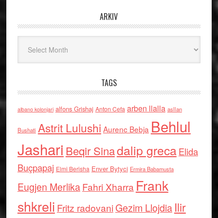
ARKIV
Arkiv
TAGS
arben llalla
alfons Grishaj
Anton Cefa
asllan
albano kolonjari
Behlul
Astrit Lulushi
Aurenc Bebja
Bushati
Jashari
dalip greca
Beqir Sina
Elida
Buçpapaj
Enver Bytyci
Elmi Berisha
Ermira Babamusta
Frank
Eugjen Merlika
Fahri Xharra
shkreli
Ilir
Gezim Llojdia
Fritz radovani