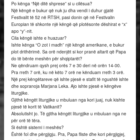
Po kënga “Një ditë shprese” si u cilësua?
Një këngë e bukur që nuk ju dha vendi i duhur gjatë
Festivalit të 52 në RTSH, pasi donin që në Festivalin
Europian të shkonte një këngë që plotësonte dëshirat e “x”
apo “y”-nit.
Cila këngë ishte e huazuar?
Ishte kënga “O zot i madh” një këngë amerikane, e bukur
plot drithërimë. Sa orë ndenjët si kor pranë altarit që Papa
do të bënte meshën për shqiptarët?
Ne qëndruam qysh prej orës 7 e 30 deri në orën 14-00.
Pra rreth 7 orë, ku në këto 7 orë ne kënduam rreth 3 orë.
Një prej këngëtareve që ishte pjesë e stafit të ngushtë ishte
dhe sopranoja Marjana Leka. Ajo ishte pjesë e këngëve
liturgjike.
Gjithë këngët liturgjike u mbuluan nga kori juaj, nuk kishte
pjesë të korit të Vatikanit?
Absolutisht jo. Të gjitha këngët liturgjike u mbuluan nga ne
për orë të tëra.
Si është sistemi i meshës?
Është fol dhe përgjigju. Pra, Papa fliste dhe kori përgjigjej,