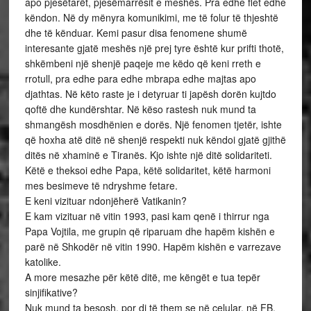
apo pjesëtarët, pjesëmarrësit e meshës. Pra edhe flet edhe
këndon. Në dy mënyra komunikimi, me të folur të thjeshtë
dhe të kënduar. Kemi pasur disa fenomene shumë
interesante gjatë meshës një prej tyre është kur prifti thotë,
shkëmbeni një shenjë paqeje me këdo që keni rreth e
rrotull, pra edhe para edhe mbrapa edhe majtas apo
djathtas. Në këto raste je i detyruar ti japësh dorën kujtdo
qoftë dhe kundërshtar. Në këso rastesh nuk mund ta
shmangësh mosdhënien e dorës. Një fenomen tjetër, ishte
që hoxha atë ditë në shenjë respekti nuk këndoi gjatë gjithë
ditës në xhaminë e Tiranës. Kjo ishte një ditë solidariteti.
Këtë e theksoi edhe Papa, këtë solidaritet, këtë harmoni
mes besimeve të ndryshme fetare.
E keni vizituar ndonjëherë Vatikanin?
E kam vizituar në vitin 1993, pasi kam qenë i thirrur nga
Papa Vojtila, me grupin që riparuam dhe hapëm kishën e
parë në Shkodër në vitin 1990. Hapëm kishën e varrezave
katolike.
A more mesazhe për këtë ditë, me këngët e tua tepër
sinjifikative?
Nuk mund ta besosh, por di të them se në celular, në FB,