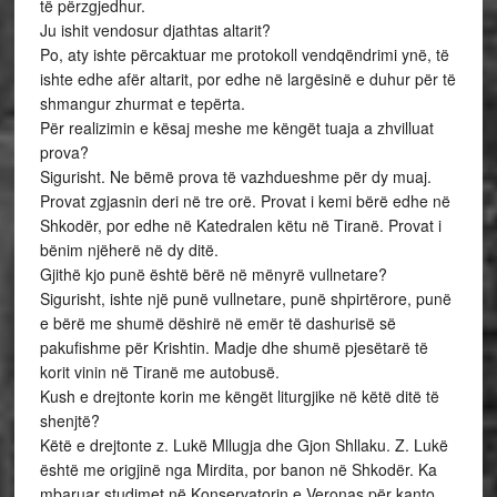
të përzgjedhur.
Ju ishit vendosur djathtas altarit?
Po, aty ishte përcaktuar me protokoll vendqëndrimi ynë, të
ishte edhe afër altarit, por edhe në largësinë e duhur për të
shmangur zhurmat e tepërta.
Për realizimin e kësaj meshe me këngët tuaja a zhvilluat
prova?
Sigurisht. Ne bëmë prova të vazhdueshme për dy muaj.
Provat zgjasnin deri në tre orë. Provat i kemi bërë edhe në
Shkodër, por edhe në Katedralen këtu në Tiranë. Provat i
bënim njëherë në dy ditë.
Gjithë kjo punë është bërë në mënyrë vullnetare?
Sigurisht, ishte një punë vullnetare, punë shpirtërore, punë
e bërë me shumë dëshirë në emër të dashurisë së
pakufishme për Krishtin. Madje dhe shumë pjesëtarë të
korit vinin në Tiranë me autobusë.
Kush e drejtonte korin me këngët liturgjike në këtë ditë të
shenjtë?
Këtë e drejtonte z. Lukë Mllugja dhe Gjon Shllaku. Z. Lukë
është me origjinë nga Mirdita, por banon në Shkodër. Ka
mbaruar studimet në Konservatorin e Veronas për kanto