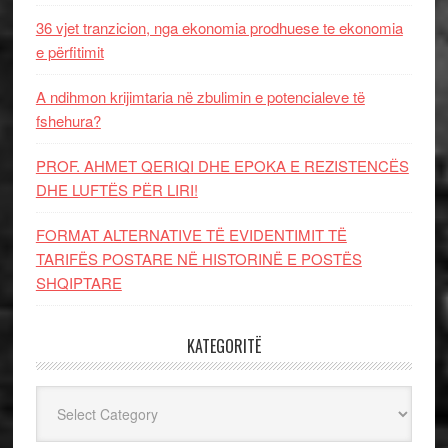
36 vjet tranzicion, nga ekonomia prodhuese te ekonomia
e përfitimit
A ndihmon krijimtaria në zbulimin e potencialeve të
fshehura?
PROF. AHMET QERIQI DHE EPOKA E REZISTENCЁS
DHE LUFTЁS PЁR LIRI!
FORMAT ALTERNATIVE TË EVIDENTIMIT TË
TARIFËS POSTARE NË HISTORINË E POSTËS
SHQIPTARE
KATEGORITË
Kategoritë