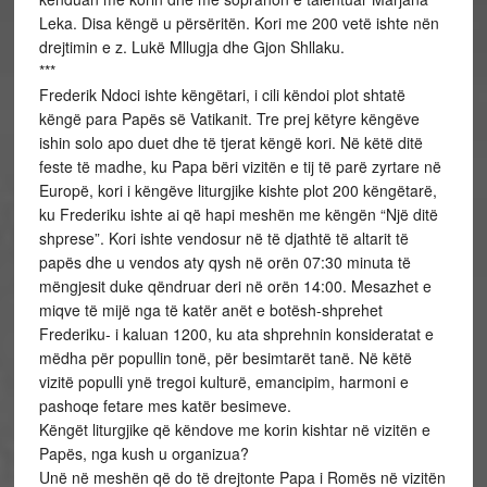
Leka. Disa këngë u përsëritën. Kori me 200 vetë ishte nën
drejtimin e z. Lukë Mllugja dhe Gjon Shllaku.
***
Frederik Ndoci ishte këngëtari, i cili këndoi plot shtatë
këngë para Papës së Vatikanit. Tre prej këtyre këngëve
ishin solo apo duet dhe të tjerat këngë kori. Në këtë ditë
feste të madhe, ku Papa bëri vizitën e tij të parë zyrtare në
Europë, kori i këngëve liturgjike kishte plot 200 këngëtarë,
ku Frederiku ishte ai që hapi meshën me këngën “Një ditë
shprese”. Kori ishte vendosur në të djathtë të altarit të
papës dhe u vendos aty qysh në orën 07:30 minuta të
mëngjesit duke qëndruar deri në orën 14:00. Mesazhet e
miqve të mijë nga të katër anët e botësh-shprehet
Frederiku- i kaluan 1200, ku ata shprehnin konsideratat e
mëdha për popullin tonë, për besimtarët tanë. Në këtë
vizitë populli ynë tregoi kulturë, emancipim, harmoni e
pashoqe fetare mes katër besimeve.
Këngët liturgjike që këndove me korin kishtar në vizitën e
Papës, nga kush u organizua?
Unë në meshën që do të drejtonte Papa i Romës në vizitën