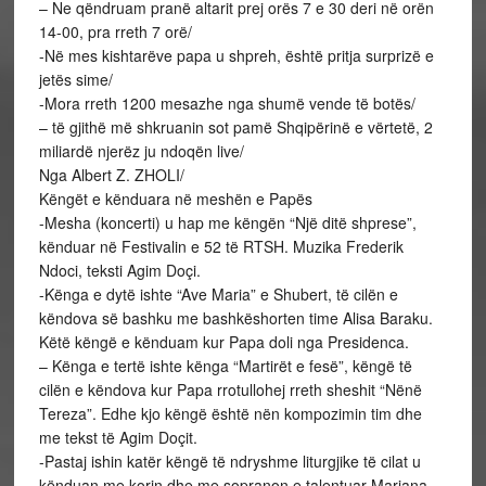
– Ne qëndruam pranë altarit prej orës 7 e 30 deri në orën
14-00, pra rreth 7 orë/
-Në mes kishtarëve papa u shpreh, është pritja surprizë e
jetës sime/
-Mora rreth 1200 mesazhe nga shumë vende të botës/
– të gjithë më shkruanin sot pamë Shqipërinë e vërtetë, 2
miliardë njerëz ju ndoqën live/
Nga Albert Z. ZHOLI/
Këngët e kënduara në meshën e Papës
-Mesha (koncerti) u hap me këngën “Një ditë shprese”,
kënduar në Festivalin e 52 të RTSH. Muzika Frederik
Ndoci, teksti Agim Doçi.
-Kënga e dytë ishte “Ave Maria” e Shubert, të cilën e
këndova së bashku me bashkëshorten time Alisa Baraku.
Këtë këngë e kënduam kur Papa doli nga Presidenca.
– Kënga e tertë ishte kënga “Martirët e fesë”, këngë të
cilën e këndova kur Papa rrotullohej rreth sheshit “Nënë
Tereza”. Edhe kjo këngë është nën kompozimin tim dhe
me tekst të Agim Doçit.
-Pastaj ishin katër këngë të ndryshme liturgjike të cilat u
kënduan me korin dhe me sopranon e talentuar Marjana