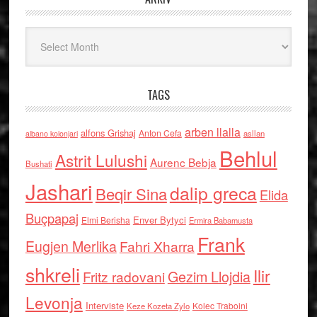
Arkiv
TAGS
arben llalla
alfons Grishaj
Anton Cefa
asllan
albano kolonjari
Behlul
Astrit Lulushi
Aurenc Bebja
Bushati
Jashari
dalip greca
Beqir Sina
Elida
Buçpapaj
Enver Bytyci
Elmi Berisha
Ermira Babamusta
Frank
Eugjen Merlika
Fahri Xharra
shkreli
Ilir
Gezim Llojdia
Fritz radovani
Levonja
Interviste
Kolec Traboini
Keze Kozeta Zylo