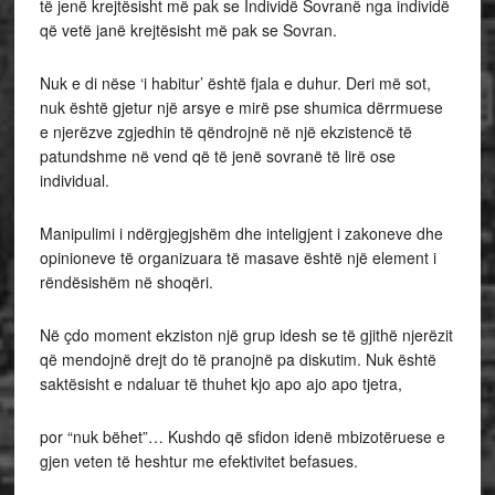
të jenë krejtësisht më pak se Individë Sovranë nga individë
që vetë janë krejtësisht më pak se Sovran.
Nuk e di nëse ‘i habitur’ është fjala e duhur. Deri më sot,
nuk është gjetur një arsye e mirë pse shumica dërrmuese
e njerëzve zgjedhin të qëndrojnë në një ekzistencë të
patundshme në vend që të jenë sovranë të lirë ose
individual.
Manipulimi i ndërgjegjshëm dhe inteligjent i zakoneve dhe
opinioneve të organizuara të masave është një element i
rëndësishëm në shoqëri.
Në çdo moment ekziston një grup idesh se të gjithë njerëzit
që mendojnë drejt do të pranojnë pa diskutim. Nuk është
saktësisht e ndaluar të thuhet kjo apo ajo apo tjetra,
por “nuk bëhet”… Kushdo që sfidon idenë mbizotëruese e
gjen veten të heshtur me efektivitet befasues.