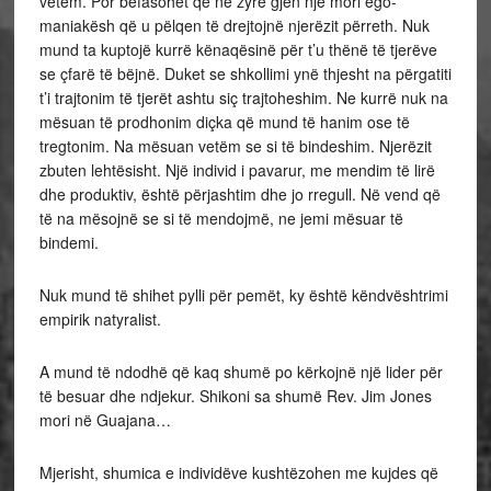
vetëm. Por befasohet që në zyrë gjen një mori ego-
maniakësh që u pëlqen të drejtojnë njerëzit përreth. Nuk
mund ta kuptojë kurrë kënaqësinë për t’u thënë të tjerëve
se çfarë të bëjnë. Duket se shkollimi ynë thjesht na përgatiti
t’i trajtonim të tjerët ashtu siç trajtoheshim. Ne kurrë nuk na
mësuan të prodhonim diçka që mund të hanim ose të
tregtonim. Na mësuan vetëm se si të bindeshim. Njerëzit
zbuten lehtësisht. Një individ i pavarur, me mendim të lirë
dhe produktiv, është përjashtim dhe jo rregull. Në vend që
të na mësojnë se si të mendojmë, ne jemi mësuar të
bindemi.
Nuk mund të shihet pylli për pemët, ky është këndvështrimi
empirik natyralist.
A mund të ndodhë që kaq shumë po kërkojnë një lider për
të besuar dhe ndjekur. Shikoni sa shumë Rev. Jim Jones
mori në Guajana…
Mjerisht, shumica e individëve kushtëzohen me kujdes që