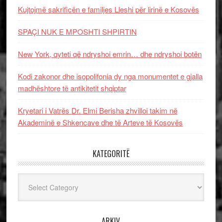
Kujtojmë sakrificën e familjes Lleshi për lirinë e Kosovës
SPAÇI NUK E MPOSHTI SHPIRTIN
New York, qyteti që ndryshoi emrin… dhe ndryshoi botën
Kodi zakonor dhe isopolifonia dy nga monumentet e gjalla
madhështore të antikitetit shqiptar
Kryetari i Vatrës Dr. Elmi Berisha zhvilloi takim në
Akademinë e Shkencave dhe të Arteve të Kosovës
KATEGORITË
Kategoritë
ARKIV