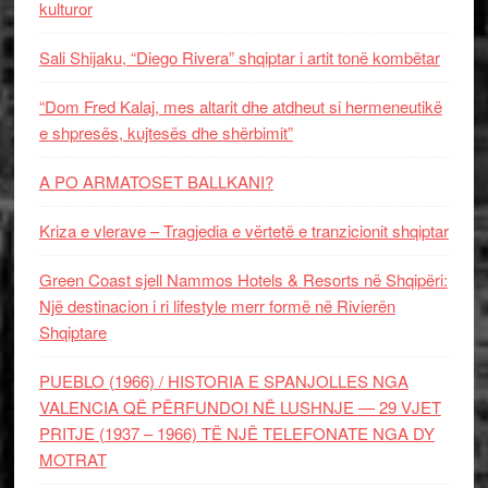
kulturor
Sali Shijaku, “Diego Rivera” shqiptar i artit tonë kombëtar
“Dom Fred Kalaj, mes altarit dhe atdheut si hermeneutikë
e shpresës, kujtesës dhe shërbimit”
A PO ARMATOSET BALLKANI?
Kriza e vlerave – Tragjedia e vërtetë e tranzicionit shqiptar
Green Coast sjell Nammos Hotels & Resorts në Shqipëri:
Një destinacion i ri lifestyle merr formë në Rivierën
Shqiptare
PUEBLO (1966) / HISTORIA E SPANJOLLES NGA
VALENCIA QË PËRFUNDOI NË LUSHNJE — 29 VJET
PRITJE (1937 – 1966) TË NJË TELEFONATE NGA DY
MOTRAT