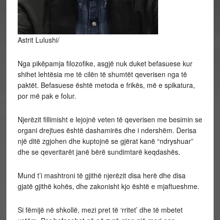
Astrit Lulushi/
Nga pikëpamja filozofike, asgjë nuk duket befasuese kur
shihet lehtësia me të cilën të shumtët qeverisen nga të
paktët. Befasuese është metoda e frikës, më e spikatura,
por më pak e folur.
Njerëzit fillimisht e lejojnë veten të qeverisen me besimin se
organi drejtues është dashamirës dhe i ndershëm. Derisa
një ditë zgjohen dhe kuptojnë se gjërat kanë “ndryshuar”
dhe se qeveritarët janë bërë sundimtarë keqdashës.
Mund t’i mashtroni të gjithë njerëzit disa herë dhe disa
gjatë gjithë kohës, dhe zakonisht kjo është e mjaftueshme.
Si fëmijë në shkollë, mezi pret të ‘rritet’ dhe të mbetet