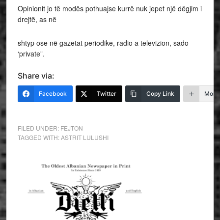
Opinionit jo të modës pothuajse kurrë nuk jepet një dëgjim i
drejtë, as në
shtyp ose në gazetat periodike, radio a televizion, sado
‘private”.
Share via:
Facebook
Twitter
Copy Link
More
FILED UNDER:
FEJTON
TAGGED WITH:
ASTRIT LULUSHI