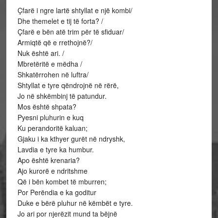
Çfarë i ngre lartë shtyllat e një kombi/
Dhe themelet e tij të forta? /
Çfarë e bën atë trim për të sfiduar/
Armiqtë që e rrethojnë?/
Nuk është ari. /
Mbretëritë e mëdha /
Shkatërrohen në luftra/
Shtyllat e tyre qëndrojnë në rërë,
Jo në shkëmbinj të patundur.
Mos është shpata?
Pyesni pluhurin e kuq
Ku perandoritë kaluan;
Gjaku i ka kthyer gurët në ndryshk,
Lavdia e tyre ka humbur.
Apo është krenaria?
Ajo kurorë e ndritshme
Që i bën kombet të mburren;
Por Perëndia e ka goditur
Duke e bërë pluhur në këmbët e tyre.
Jo ari por njerëzit mund ta bëjnë