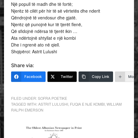
Një popull të madh dhe të fortë;
Njerëz të cilët për hir të së vërtetës dhe nderit
Qëndrojnë të vendosur dhe gjatë.
Njerëz që punojnë kur të tjerët flenë,
Që sfidojnë ndërsa të tjerët ikin …
Ata ndërtojnë shtyllat e një kombi
Dhe i ngrenë ato në qiell.
Shqipëroi: Astrit Lulushi
Share via:
Facebook
Twitter
Copy Link
More
FILED UNDER:
SOFRA POETIKE
TAGGED WITH:
ASTRIT LULUSHI
,
FUQIA E NJE KOMBI
,
WILLIAM
RALPH EMERSON