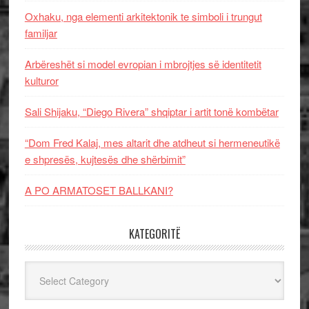
Oxhaku, nga elementi arkitektonik te simboli i trungut
familjar
Arbëreshët si model evropian i mbrojtjes së identitetit
kulturor
Sali Shijaku, “Diego Rivera” shqiptar i artit tonë kombëtar
“Dom Fred Kalaj, mes altarit dhe atdheut si hermeneutikë
e shpresës, kujtesës dhe shërbimit”
A PO ARMATOSET BALLKANI?
KATEGORITË
Kategoritë