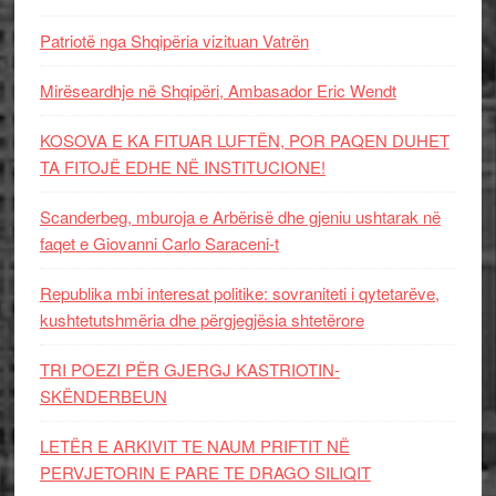
Patriotë nga Shqipëria vizituan Vatrën
Mirëseardhje në Shqipëri, Ambasador Eric Wendt
KOSOVA E KA FITUAR LUFTËN, POR PAQEN DUHET
TA FITOJË EDHE NË INSTITUCIONE!
Scanderbeg, mburoja e Arbërisë dhe gjeniu ushtarak në
faqet e Giovanni Carlo Saraceni-t
Republika mbi interesat politike: sovraniteti i qytetarëve,
kushtetutshmëria dhe përgjegjësia shtetërore
TRI POEZI PËR GJERGJ KASTRIOTIN-
SKËNDERBEUN
LETËR E ARKIVIT TE NAUM PRIFTIT NË
PERVJETORIN E PARE TE DRAGO SILIQIT