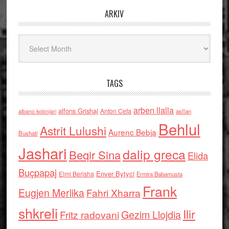
ARKIV
Arkiv
TAGS
arben llalla
alfons Grishaj
Anton Cefa
asllan
albano kolonjari
Behlul
Astrit Lulushi
Aurenc Bebja
Bushati
Jashari
dalip greca
Beqir Sina
Elida
Buçpapaj
Enver Bytyci
Elmi Berisha
Ermira Babamusta
Frank
Eugjen Merlika
Fahri Xharra
shkreli
Ilir
Gezim Llojdia
Fritz radovani