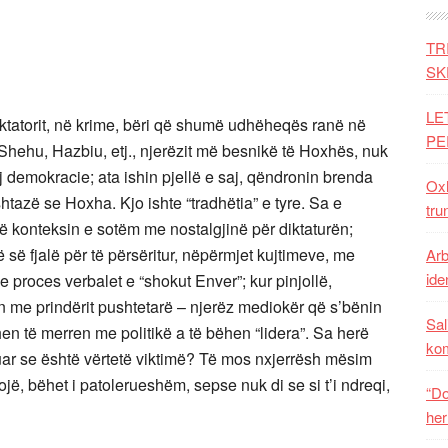
TR
SK
LE
diktatorit, në krime, bëri që shumë udhëheqës ranë në
PE
u, Shehu, Hazbiu, etj., njerëzit më besnikë të Hoxhës, nuk
 demokracie; ata ishin pjellë e saj, qëndronin brenda
Oxh
tazë se Hoxha. Kjo ishte “tradhëtia” e tyre. Sa e
tru
 në konteksin e sotëm me nostalgjinë për diktaturën;
ë së fjalë për të përsëritur, nëpërmjet kujtimeve, me
Arb
iden
e proces verbalet e “shokut Enver”; kur pinjollë,
in me prindërit pushtetarë – njerëz mediokër që s’bënin
Sal
hen të merren me politikë a të bëhen “lidera”. Sa herë
ko
tuar se është vërtetë viktimë? Të mos nxjerrësh mësim
ejojë, bëhet i patolerueshëm, sepse nuk di se si t’i ndreqi,
“Do
her