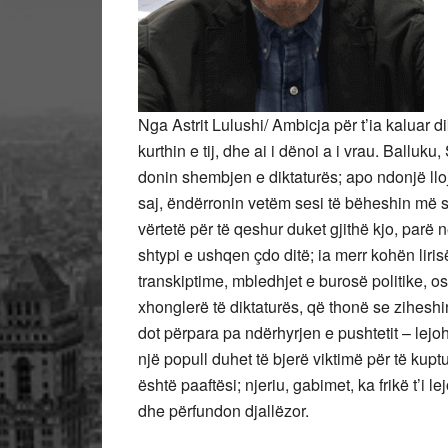
Nga Astrit Lulushi/ Ambicja për t’ia kaluar 
kurthin e tij, dhe ai i dënoi a i vrau. Balluk
donin shembjen e diktaturës; apo ndonjë lloj
saj, ëndërronin vetëm sesi të bëheshin më sh
vërtetë për të qeshur duket gjithë kjo, parë
shtypi e ushqen çdo ditë; ia merr kohën liris
transkiptime, mbledhjet e burosë politike, os
xhonglerë të diktaturës, që thonë se zihesh
dot përpara pa ndërhyrjen e pushtetit – lejo
një popull duhet të bjerë viktimë për të kup
është paaftësi; njeriu, gabimet, ka frikë t’i l
dhe përfundon djallëzor.