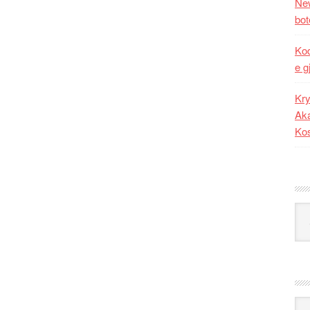
New
bot
Kod
e g
Kry
Aka
Ko
Kat
Ark