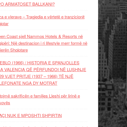
PO ARMATOSET BALLKANI?
za e vlerave – Tragjedia e vërtetë e tranzicionit
iptar
en Coast sjell Nammos Hotels & Resorts në
ipëri: Një destinacion i ri lifestyle merr formë në
ierën Shqiptare
EBLO (1966) / HISTORIA E SPANJOLLES
A VALENCIA QË PËRFUNDOI NË LUSHNJE
29 VJET PRITJE (1937 – 1966) TË NJË
LEFONATE NGA DY MOTRAT
tojmë sakrificën e familjes Lleshi për lirinë e
sovës
AÇI NUK E MPOSHTI SHPIRTIN