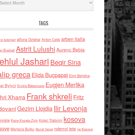
TAGS
arben llalla
alfons Grishaj
Anton Cefa
no kolonjari
Astrit Lulushi
Aurenc Bebja
an Bushati
ehlul Jashari
Beqir Sina
alip greca
Elida Buçpapaj
Elmi Berisha
Eugjen Merlika
er Bytyci
Ermira Babamusta
Frank shkreli
hri Xharra
Fritz
Ilir Levonja
Gezim Llojdia
dovani
kosova
rviste
Kolec Traboini
Keze Kozeta Zylo
sove
nderroi jete
Marjana Bulku
ne Kosove
Murat Gecaj