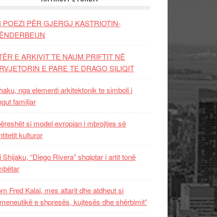
I POEZI PËR GJERGJ KASTRIOTIN-
ËNDERBEUN
TËR E ARKIVIT TE NAUM PRIFTIT NË
RVJETORIN E PARE TE DRAGO SILIQIT
aku, nga elementi arkitektonik te simboli i
ngut familjar
ëreshët si model evropian i mbrojtjes së
titetit kulturor
i Shijaku, “Diego Rivera” shqiptar i artit tonë
mbëtar
m Fred Kalaj, mes altarit dhe atdheut si
meneutikë e shpresës, kujtesës dhe shërbimit”