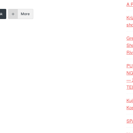
A 
nk
More
Kri
shq
Gre
Shq
Riv
PU
NG
— 
TE
Kuj
Ko
SP