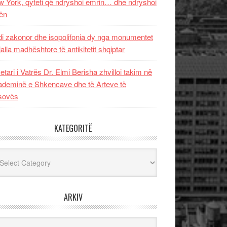
 York, qyteti që ndryshoi emrin… dhe ndryshoi
ën
i zakonor dhe isopolifonia dy nga monumentet
jalla madhështore të antikitetit shqiptar
etari i Vatrës Dr. Elmi Berisha zhvilloi takim në
deminë e Shkencave dhe të Arteve të
sovës
KATEGORITË
egoritë
ARKIV
iv