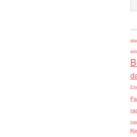
alba
asll
B
d
Env
Fa
ra
Inte
Ko