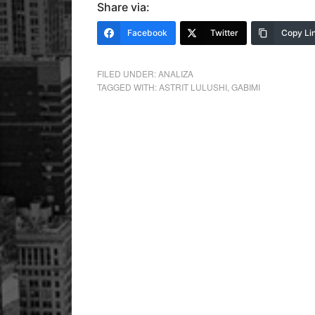
Share via:
Facebook
Twitter
Copy Li
FILED UNDER:
ANALIZA
TAGGED WITH:
ASTRIT LULUSHI
,
GABIMI