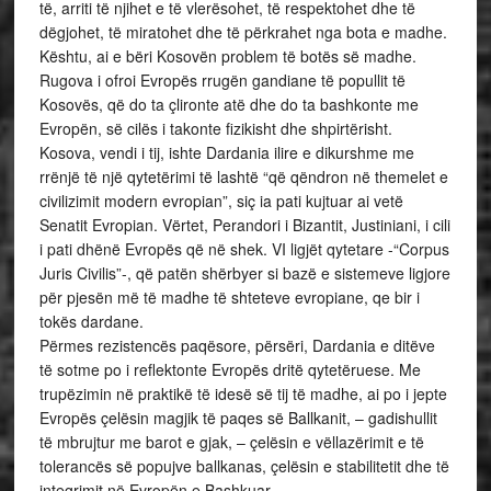
të, arriti të njihet e të vlerësohet, të respektohet dhe të
dëgjohet, të miratohet dhe të përkrahet nga bota e madhe.
Kështu, ai e bëri Kosovën problem të botës së madhe.
Rugova i ofroi Evropës rrugën gandiane të popullit të
Kosovës, që do ta çlironte atë dhe do ta bashkonte me
Evropën, së cilës i takonte fizikisht dhe shpirtërisht.
Kosova, vendi i tij, ishte Dardania ilire e dikurshme me
rrënjë të një qytetërimi të lashtë “që qëndron në themelet e
civilizimit modern evropian”, siç ia pati kujtuar ai vetë
Senatit Evropian. Vërtet, Perandori i Bizantit, Justiniani, i cili
i pati dhënë Evropës që në shek. VI ligjët qytetare -“Corpus
Juris Civilis”-, që patën shërbyer si bazë e sistemeve ligjore
për pjesën më të madhe të shteteve evropiane, qe bir i
tokës dardane.
Përmes rezistencës paqësore, përsëri, Dardania e ditëve
të sotme po i reflektonte Evropës dritë qytetëruese. Me
trupëzimin në praktikë të idesë së tij të madhe, ai po i jepte
Evropës çelësin magjik të paqes së Ballkanit, – gadishullit
të mbrujtur me barot e gjak, – çelësin e vëllazërimit e të
tolerancës së popujve ballkanas, çelësin e stabilitetit dhe të
integrimit në Evropën e Bashkuar.