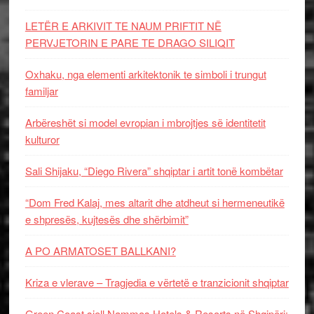
LETËR E ARKIVIT TE NAUM PRIFTIT NË
PERVJETORIN E PARE TE DRAGO SILIQIT
Oxhaku, nga elementi arkitektonik te simboli i trungut
familjar
Arbëreshët si model evropian i mbrojtjes së identitetit
kulturor
Sali Shijaku, “Diego Rivera” shqiptar i artit tonë kombëtar
“Dom Fred Kalaj, mes altarit dhe atdheut si hermeneutikë
e shpresës, kujtesës dhe shërbimit”
A PO ARMATOSET BALLKANI?
Kriza e vlerave – Tragjedia e vërtetë e tranzicionit shqiptar
Green Coast sjell Nammos Hotels & Resorts në Shqipëri: