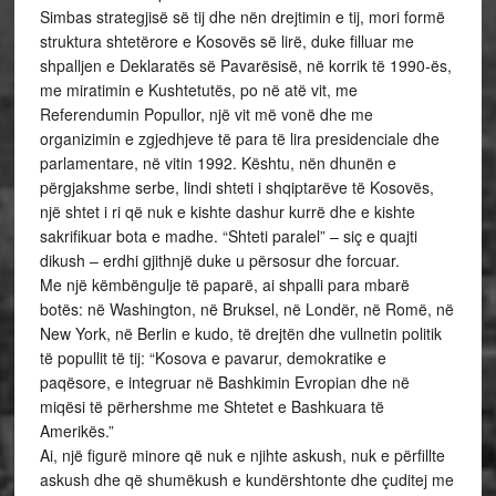
Simbas strategjisë së tij dhe nën drejtimin e tij, mori formë
struktura shtetërore e Kosovës së lirë, duke filluar me
shpalljen e Deklaratës së Pavarësisë, në korrik të 1990-ës,
me miratimin e Kushtetutës, po në atë vit, me
Referendumin Popullor, një vit më vonë dhe me
organizimin e zgjedhjeve të para të lira presidenciale dhe
parlamentare, në vitin 1992. Kështu, nën dhunën e
përgjakshme serbe, lindi shteti i shqiptarëve të Kosovës,
një shtet i ri që nuk e kishte dashur kurrë dhe e kishte
sakrifikuar bota e madhe. “Shteti paralel” – siç e quajti
dikush – erdhi gjithnjë duke u përsosur dhe forcuar.
Me një këmbëngulje të paparë, ai shpalli para mbarë
botës: në Washington, në Bruksel, në Londër, në Romë, në
New York, në Berlin e kudo, të drejtën dhe vullnetin politik
të popullit të tij: “Kosova e pavarur, demokratike e
paqësore, e integruar në Bashkimin Evropian dhe në
miqësi të përhershme me Shtetet e Bashkuara të
Amerikës.”
Ai, një figurë minore që nuk e njihte askush, nuk e përfillte
askush dhe që shumëkush e kundërshtonte dhe çuditej me