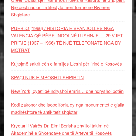
Një destinacion i ri lifestyle merr formë në Rivierën
Shqiptare
PUEBLO (1966) / HISTORIA E SPANJOLLES NGA
VALENCIA QË PËRFUNDOI NË LUSHNJE — 29 VJET
PRITJE (1937 – 1966) TË NJË TELEFONATE NGA DY
MOTRAT
Kujtojmë sakrificën e familjes Lleshi për lirinë e Kosovës
SPAÇI NUK E MPOSHTI SHPIRTIN
New York, qyteti që ndryshoi emrin… dhe ndryshoi botën
Kodi zakonor dhe isopolifonia dy nga monumentet e gjalla
madhështore të antikitetit shqiptar
Kryetari i Vatrës Dr. Elmi Berisha zhvilloi takim në
Akademinë e Shkencave dhe të Arteve të Kosovës