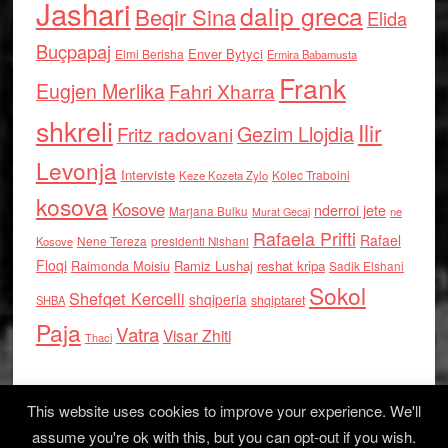
Jashari
dalip greca
Beqir Sina
Elida
Buçpapaj
Enver Bytyci
Elmi Berisha
Ermira Babamusta
Frank
Eugjen Merlika
Fahri Xharra
shkreli
Ilir
Gezim Llojdia
Fritz radovani
Levonja
Interviste
Kolec Traboini
Keze Kozeta Zylo
kosova
Kosove
nderroi jete
Marjana Bulku
ne
Murat Gecaj
Rafaela Prifti
Rafael
Nene Tereza
Kosove
presidenti Nishani
Floqi
Raimonda Moisiu
Ramiz Lushaj
reshat kripa
Sadik Elshani
Sokol
Shefqet Kercelli
shqiperia
shqiptaret
SHBA
Paja
Vatra
Visar Zhiti
Thaci
This website uses cookies to improve your experience. We'll
assume you're ok with this, but you can opt-out if you wish.