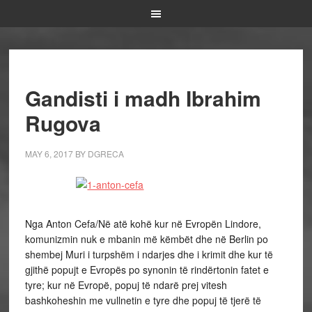
Gandisti i madh Ibrahim
Rugova
MAY 6, 2017
BY
DGRECA
Nga Anton Cefa/
Në atë kohë kur në Evropën Lindore,
komunizmin nuk e mbanin më këmbët dhe në Berlin po
shembej Muri i turpshëm i ndarjes dhe i krimit dhe kur të
gjithë popujt e Evropës po synonin të rindërtonin fatet e
tyre; kur në Evropë, popuj të ndarë prej vitesh
bashkoheshin me vullnetin e tyre dhe popuj të tjerë të