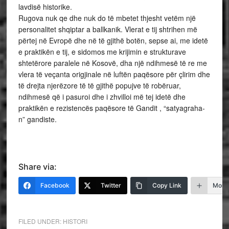
lavdisë historike.
Rugova nuk qe dhe nuk do të mbetet thjesht vetëm një
personalitet shqiptar a ballkanik. Vlerat e tij shtrihen më
përtej në Evropë dhe në të gjithë botën, sepse ai, me idetë
e praktikën e tij, e sidomos me krijimin e strukturave
shtetërore paralele në Kosovë, dha një ndihmesë të re me
vlera të veçanta origjinale në luftën paqësore për çlirim dhe
të drejta njerëzore të të gjithë popujve të robëruar,
ndihmesë që i pasuroi dhe i zhvilloi më tej idetë dhe
praktikën e rezistencës paqësore të Gandit , “satyagraha-
n” gandiste.
Share via:
Facebook
Twitter
Copy Link
More
FILED UNDER:
HISTORI