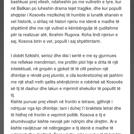
bashkuar prej vitesh, ndaheshin po me vullnetin e tyre, kur
në Ballkan po luheshin drama tejet tragjike, dhe kur populli
shqiptar i Kosovës rrezikohej të humbte si lunatik shansin e
vet historik, u shfaq në histori njeriu me idenë e madhe të
shpëtimit dhe me një vullnet e këmbëngulje të çuditshme
për ta realizuar atë, Ibrahim Rugova. Koha lindi njeriun e
saj, Kosova birin e vet, populli i saj shpëtimtarin.
I dobët fizikisht, serioz dhe disi i sertë e me sy gjurmues
me reflekse mendimtari, me profilin plot hije e drita të një
intelektuali, në gropën e gjoksit të të cilit peshon një
dhimbje e rëndë prej plumbi, e cila konkretizohej së jashtmi
me një shall rreth qafës-shënjëzimin e robërisë së Kosovës
së tij të dashur dhe lakun e mjerimit shekullor të popullit të
tij.
Kishte punuar prej vitesh në frontin e letrave, gjithnjë i
ndriçuar nga kjo dhimbje; tani i duhej t’i braktiste letrat dhe
të hidhej në frontin e veprimit politik. Kosova e tij e
shumëvuajtur kishte nevojë për ndriçim dhe drejtim. Ai e
kishte ravijëzuar në ndërgjegjen e tij idenë e madhe të