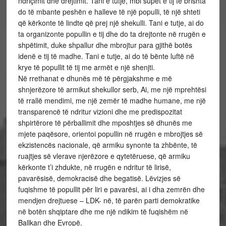
ndriçimit dhe drejtimit. Tani e tutje, mbi supet e tij të brishta
do të mbante peshën e halleve të një populli, të një shteti
që kërkonte të lindte që prej një shekulli. Tani e tutje, ai do
ta organizonte popullin e tij dhe do ta drejtonte në rrugën e
shpëtimit, duke shpallur dhe mbrojtur para gjithë botës
idenë e tij të madhe. Tani e tutje, ai do të bënte luftë në
krye të popullit të tij me armët e një shenjti.
Në rrethanat e dhunës më të përgjakshme e më
shnjerëzore të armikut shekullor serb, Ai, me një mprehtësi
të rrallë mendimi, me një zemër të madhe humane, me një
transparencë të ndritur vizioni dhe me predispozitat
shpirtërore të përballimit dhe mposhtjes së dhunës me
mjete paqësore, orientoi popullin në rrugën e mbrojtjes së
ekzistencës nacionale, që armiku synonte ta zhbënte, të
ruajtjes së vlerave njerëzore e qytetëruese, që armiku
kërkonte t’i zhdukte, në rrugën e ndritur të lirisë,
pavarësisë, demokracisë dhe begatisë. Lëvizjes së
fuqishme të popullit për liri e pavarësi, ai i dha zemrën dhe
mendjen drejtuese – LDK- në, të parën parti demokratike
në botën shqiptare dhe me një ndikim të fuqishëm në
Ballkan dhe Evropë.