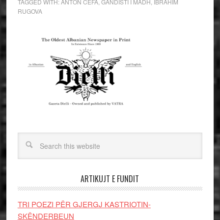
TAGGED WITH:
ANTON CEFA
,
GANDISTI I MADH
,
IBRAHIM
RUGOVA
ARTIKUJT E FUNDIT
TRI POEZI PËR GJERGJ KASTRIOTIN-
SKËNDERBEUN