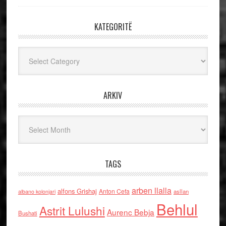
KATEGORITË
Kategoritë
ARKIV
Arkiv
TAGS
arben llalla
alfons Grishaj
Anton Cefa
asllan
albano kolonjari
Behlul
Astrit Lulushi
Aurenc Bebja
Bushati