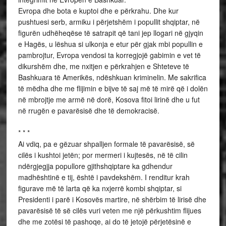
Evropa dhe bota e kuptoi dhe e përkrahu. Dhe kur
pushtuesi serb, armiku i përjetshëm i popullit shqiptar, në
figurën udhëheqëse të satrapit që tani jep llogari në gjyqin
e Hagës, u lëshua si ulkonja e etur për gjak mbi popullin e
pambrojtur, Evropa vendosi ta korregjojë gabimin e vet të
dikurshëm dhe, me nxitjen e përkrahjen e Shteteve të
Bashkuara të Amerikës, ndëshkuan kriminelin. Me sakrifica
të mëdha dhe me flijimin e bijve të saj më të mirë që i dolën
në mbrojtje me armë në dorë, Kosova fitoi lirinë dhe u fut
në rrugën e pavarësisë dhe të demokracisë.
* * *
Ai vdiq, pa e gëzuar shpalljen formale të pavarësisë, së
cilës i kushtoi jetën; por mermeri i kujtesës, në të cilin
ndërgjegjja popullore gjithshqiptare ka gdhendur
madhështinë e tij, është i pavdekshëm. I renditur krah
figurave më të larta që ka nxjerrë kombi shqiptar, si
Presidenti i parë i Kosovës martire, në shërbim të lirisë dhe
pavarësisë të së cilës vuri veten me një përkushtim flijues
dhe me zotësi të pashoqe, ai do të jetojë përjetësinë e