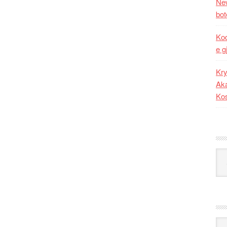
New
bot
Kod
e g
Kry
Aka
Ko
Kat
Ark