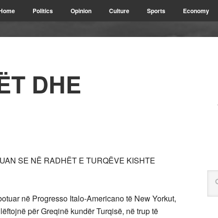
Home
Politics
Opinion
Culture
Sports
Economy
ËT DHE
UAN SE NË RADHËT E TURQËVE KISHTE
 botuar në Progresso Italo-Americano të New Yorkut,
 lëftojnë për Greqinë kundër Turqisë, në trup të