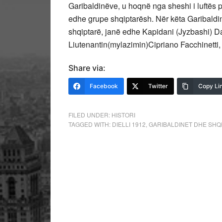
Garibaldinëve, u hoqnë nga sheshi i luftë
edhe grupe shqiptarësh. Nër këta Garibaldinë
shqiptarë, janë edhe Kapidani (Jyzbashi) D
Liutenantin(mylazimin)Cipriano Facchinetti,
Share via:
Facebook
Twitter
Copy Li
FILED UNDER:
HISTORI
TAGGED WITH:
DIELLI 1912
,
GARIBALDINET DHE SHQ