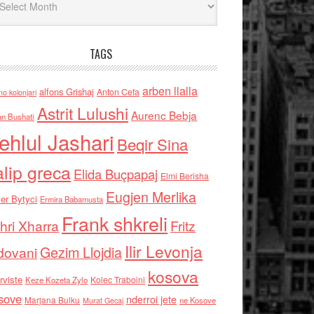
TAGS
arben llalla
alfons Grishaj
Anton Cefa
no kolonjari
Astrit Lulushi
Aurenc Bebja
an Bushati
ehlul Jashari
Beqir Sina
alip greca
Elida Buçpapaj
Elmi Berisha
Eugjen Merlika
er Bytyci
Ermira Babamusta
Frank shkreli
hri Xharra
Fritz
Ilir Levonja
Gezim Llojdia
dovani
kosova
rviste
Kolec Traboini
Keze Kozeta Zylo
sove
nderroi jete
Marjana Bulku
ne Kosove
Murat Gecaj