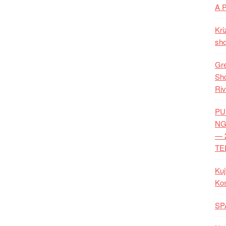
A 
Kri
shq
Gre
Shq
Riv
PU
NG
— 
TE
Kuj
Ko
SP