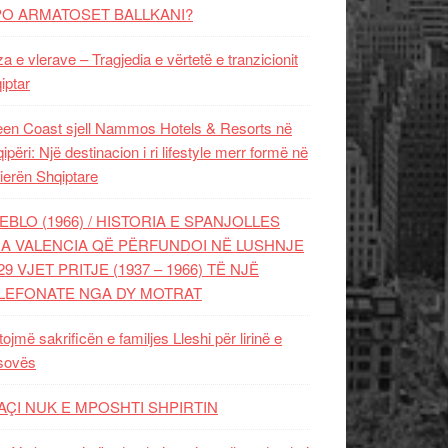
PO ARMATOSET BALLKANI?
za e vlerave – Tragjedia e vërtetë e tranzicionit
iptar
en Coast sjell Nammos Hotels & Resorts në
ipëri: Një destinacion i ri lifestyle merr formë në
ierën Shqiptare
EBLO (1966) / HISTORIA E SPANJOLLES
A VALENCIA QË PËRFUNDOI NË LUSHNJE
29 VJET PRITJE (1937 – 1966) TË NJË
LEFONATE NGA DY MOTRAT
tojmë sakrificën e familjes Lleshi për lirinë e
sovës
AÇI NUK E MPOSHTI SHPIRTIN