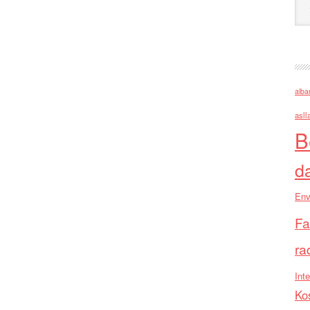
alba
asll
B
d
Env
Fa
ra
Inte
Ko