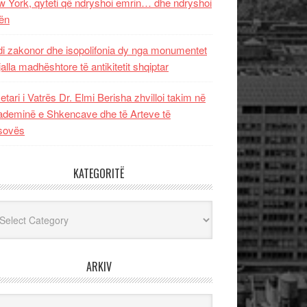
 York, qyteti që ndryshoi emrin… dhe ndryshoi
ën
i zakonor dhe isopolifonia dy nga monumentet
jalla madhështore të antikitetit shqiptar
etari i Vatrës Dr. Elmi Berisha zhvilloi takim në
deminë e Shkencave dhe të Arteve të
sovës
KATEGORITË
egoritë
ARKIV
iv