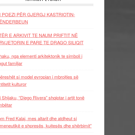
I POEZI PËR GJERGJ KASTRIOTIN-
ËNDERBEUN
TËR E ARKIVIT TE NAUM PRIFTIT NË
RVJETORIN E PARE TE DRAGO SILIQIT
aku, nga elementi arkitektonik te simboli i
ngut familjar
ëreshët si model evropian i mbrojtjes së
titetit kulturor
i Shijaku, “Diego Rivera” shqiptar i artit tonë
mbëtar
m Fred Kalaj, mes altarit dhe atdheut si
meneutikë e shpresës, kujtesës dhe shërbimit”