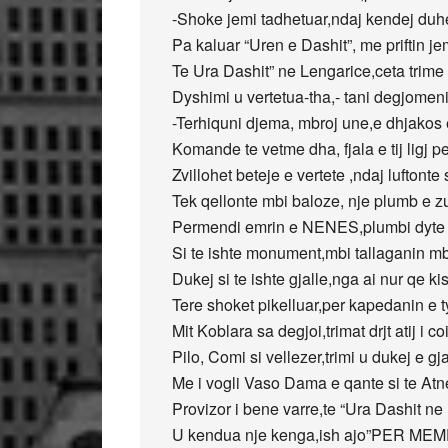
-Shoke jemi tadhetuar,ndaj kendej duhe
Pa kaluar “Uren e Dashit”, me priftin je
Te Ura Dashit” ne Lengarice,ceta trime r
Dyshimi u vertetua-tha,- tani degjomen
-Terhiquni djema, mbroj une,e dhjakos 
Komande te vetme dha, fjala e tij ligj pe
Zvillohet beteje e vertete ,ndaj luftonte 
Tek qellonte mbi baloze, nje plumb e zu
Permendi emrin e NENES,plumbi dyte 
Si te ishte monument,mbi tallaganin mb
Dukej si te ishte gjalle,nga ai nur qe ki
Tere shoket pikelluar,per kapedanin e t
Mit Koblara sa degjoi,trimat drjt atij i coi
Pilo, Comi si vellezer,trimi u dukej e gja
Me i vogli Vaso Dama e qante si te Atn
Provizor i bene varre,te “Ura Dashit ne
U kendua nje kenga,ish ajo”PER M