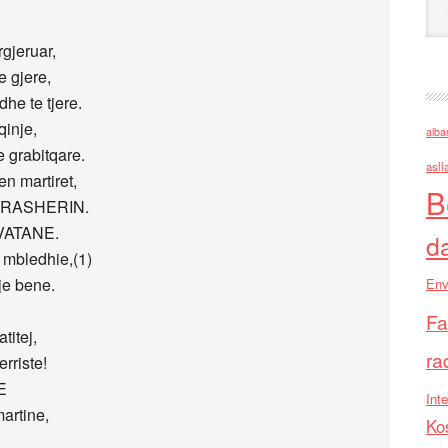
rgjeruar,
e gjere,
e te tjere.
qinje,
alba
 grabitqare.
asll
en martiret,
B
 FRASHERIN.
r VATANE.
d
mbledhie,(1)
je bene.
Env
Fa
titej,
ra
rriste!
E
Inte
artine,
Ko