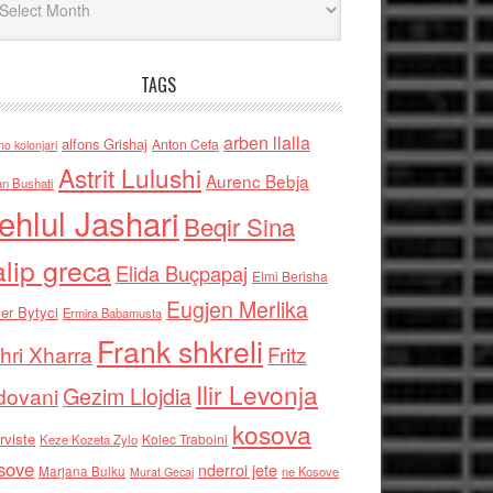
TAGS
arben llalla
alfons Grishaj
Anton Cefa
no kolonjari
Astrit Lulushi
Aurenc Bebja
an Bushati
ehlul Jashari
Beqir Sina
alip greca
Elida Buçpapaj
Elmi Berisha
Eugjen Merlika
er Bytyci
Ermira Babamusta
Frank shkreli
hri Xharra
Fritz
Ilir Levonja
Gezim Llojdia
dovani
kosova
rviste
Kolec Traboini
Keze Kozeta Zylo
sove
nderroi jete
Marjana Bulku
ne Kosove
Murat Gecaj