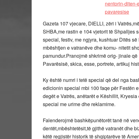
Gazeta 107 vjecare, DIELLI, zëri i Vatrës,më
SHBA,me rastin e 104 vjetorit të Shpalljes 
special, festiv, me ngjyra, kushtuar Ditës 
mbështjen e vatranëve dhe komu- nitetit shq
pamundur.Pranojmë shkrimë orig- jinale që 
Pavarësisë, skica, esse, portrete, artikuj histo
Ky është numri i tetë special që del nga bash
edicionin special mbi 100 faqe për Festën 
degët e Vatrës, anëtarët e Këshillit, Kryesia
special me urime dhe reklamime.
Falenderojmë bashkëpunëtorët tanë në vend
dentët,mbështetësit,të gjithë vatranët dhe b
këtë regjistër historik të shqiptarëve të Amer