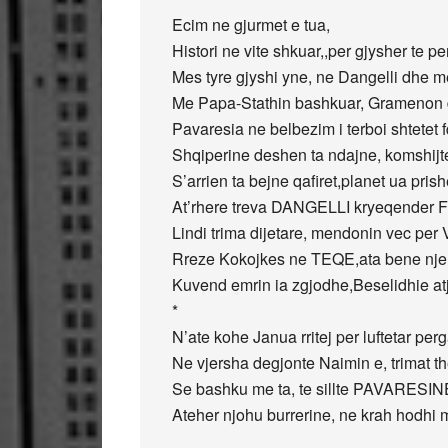
Ecim ne gjurmet e tua,
Histori ne vite shkuar,,per gjysher te pe
Mes tyre gjyshi yne, ne Dangelli dhe m
Me Papa-Stathin bashkuar, Gramenon dh
Pavaresia ne belbezim i terboi shtetet f
Shqiperine deshen ta ndajne, komshijte
S’arrien ta bejne qafiret,planet ua prish
At’rhere treva DANGELLI kryeqender
Lindi trima dijetare, mendonin vec pe
Rreze Kokojkes ne TEQE,ata bene nje 
Kuvend emrin ia zgjodhe,Beselidhie at
*
N’ate kohe Janua rritej per luftetar perga
Ne vjersha degjonte Naimin e, trimat the
Se bashku me ta, te sillte PAVARESIN
Ateher njohu burrerine, ne krah hodhi m