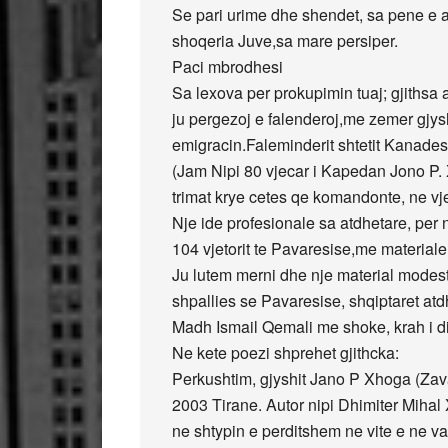
Se pari urime dhe shendet, sa pene e a
shoqeria Juve,sa mare persiper.
Paci mbrodhesi
Sa lexova per prokupimin tuaj; gjithsa 
ju pergezoj e falenderoj,me zemer gjysh
emigracin.Faleminderit shtetit Kanad
(Jam Nipi 80 vjecar i Kapedan Jono P. 
trimat krye cetes qe komandonte, ne vj
Nje ide profesionale sa atdhetare, per 
104 vjetorit te Pavaresise,me materiale 
Ju lutem merni dhe nje material modest 
shpallies se Pavaresise, shqiptaret atdh
Madh Ismail Qemali me shoke, krah i diath
Ne kete poezi shprehet gjithcka:
Perkushtim, gjyshit Jano P Xhoga (Zaval
2003 Tirane. Autor nipi Dhimiter Mihal 
ne shtypin e perditshem ne vite e ne v