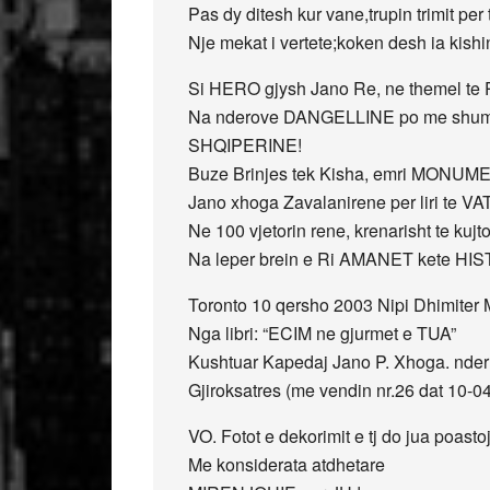
Pas dy ditesh kur vane,trupin trimit per 
Nje mekat i vertete;koken desh ia kishin
Si HERO gjysh Jano Re, ne themel te 
Na nderove DANGELLINE po me shu
SHQIPERINE!
Buze Brinjes tek Kisha, emri MONUM
Jano xhoga Zavalanirene per liri te VA
Ne 100 vjetorin rene, krenarisht te kujt
Na leper brein e Ri AMANET kete HIS
Toronto 10 qersho 2003 Nipi Dhimiter 
Nga libri: “ECIM ne gjurmet e TUA”
Kushtuar Kapedaj Jano P. Xhoga. nderua
Gjiroksatres (me vendin nr.26 dat 10-0
VO. Fotot e dekorimit e tj do jua poasto
Me konsiderata atdhetare