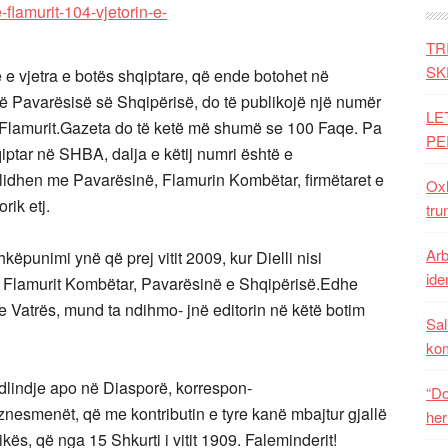
TR
SK
 e vjetra e botës shqiptare, që ende botohet në
së Pavarësisë së Shqipërisë, do të publikojë një numër
LE
së Flamurit.Gazeta do të ketë më shumë se 100 Faqe. Pa
PE
iptar në SHBA, dalja e këtij numri është e
lidhen me Pavarësinë, Flamurin Kombëtar, firmëtaret e
Oxh
rik etj.
tru
Arb
këpunimi ynë që prej vitit 2009, kur Dielli nisi
iden
e Flamurit Kombëtar, Pavarësinë e Shqipërisë.Edhe
 e Vatrës, mund ta ndihmo- jnë editorin në këtë botim
Sal
ko
lindje apo në Diasporë, korrespon-
“Do
iznesmenët, që me kontributin e tyre kanë mbajtur gjallë
her
ikës, që nga 15 Shkurti i vitit 1909. Faleminderit!