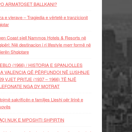
PO ARMATOSET BALLKANI?
za e vlerave – Tragjedia e vërtetë e tranzicionit
iptar
en Coast sjell Nammos Hotels & Resorts në
ipëri: Një destinacion i ri lifestyle merr formë në
ierën Shqiptare
EBLO (1966) / HISTORIA E SPANJOLLES
A VALENCIA QË PËRFUNDOI NË LUSHNJE
29 VJET PRITJE (1937 – 1966) TË NJË
LEFONATE NGA DY MOTRAT
tojmë sakrificën e familjes Lleshi për lirinë e
sovës
AÇI NUK E MPOSHTI SHPIRTIN