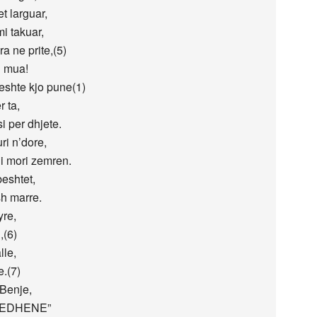
t larguar,
mi takuar,
a ne prite,(5)
i mua!
eshte kjo pune(1)
r ta,
si per dhjete.
ri n’dore,
i mori zemren.
eshtet,
sh marre.
yre,
,(6)
lle,
e.(7)
 Benje,
EMEDHENE”