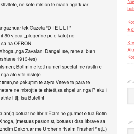
New
ktivitete, ne kete mision te madh ngarkuar
bot
Kod
angazhuar tek Gazeta “D I E L L I ”
e g
i 80 vjecar,,pleqerine po e kaloj ne
Kry
es sa na OFRON.
Aka
Xhoga,,nga Zavalani Dangellise, rene si bien
Ko
eshtene 1913-tes)
nismen; Botimin e keti numeri special me rastin e
nga ato vite nisieje..
timin,ne pekujtim te atyre Viteve te para te
etare ne mbrojtie te shtetit,sa shpallur, nga Plaku i
Kat
te i tij; Isa Buletini
ani):( botuar ne librin:Ecim ne gjurmet e tua Botin
Xhoga, (mesues pesionist, botues i disa librave sa
azhdim Dekoruar me Urdherin “Naim Frasheri ” etj..)
Ark