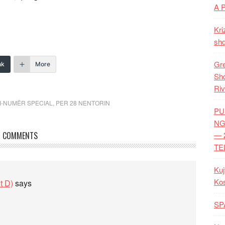
A 
Kri
shq
Gre
nk
More
Shq
Riv
I-NUMËR SPECIAL
,
PER 28 NENTORIN
PU
NG
COMMENTS
— 
TE
Kuj
Ko
t D)
says
SP