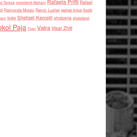
Rafaela Prifti
Rafael
e Tereza
presidenti Nishani
qi
Raimonda Moisiu
Ramiz Lushaj
reshat kripa
Sadik
Shefqet Kercelli
shqiperia
hani
shqiptaret
SHBA
kol Paja
Vatra
Visar Zhiti
Thaci