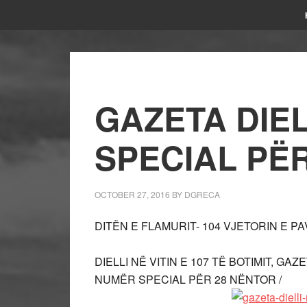
GAZETA DIE
SPECIAL PË
OCTOBER 27, 2016
BY
DGRECA
DITËN E FLAMURIT- 104 VJETORIN E P
DIELLI NË VITIN E 107 TË BOTIMIT, G
NUMËR SPECIAL PËR 28 NËNTOR /