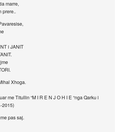
tia marre,
 prere..
Pavaresise,
me
ENT i JANIT
TANIT.
ojme
TORI.
Mihal Xhoga.
r me Titullin “M I R E N J O H I E “nga Qarku i
4-2015)
jme pas saj.