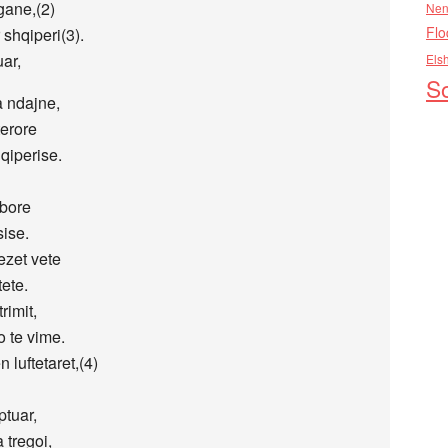
gane,(2)
Nen
Flo
 shqiperi(3).
uar,
Els
So
 ndajne,
terore
hqiperise.
abore
sise.
ezet vete
tete.
rimit,
o te vime.
luftetaret,(4)
ptuar,
 tregoi,