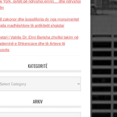
 York, qyteti që ndryshoi emrin… dhe ndryshoi
ën
i zakonor dhe isopolifonia dy nga monumentet
jalla madhështore të antikitetit shqiptar
etari i Vatrës Dr. Elmi Berisha zhvilloi takim në
deminë e Shkencave dhe të Arteve të
sovës
KATEGORITË
egoritë
ARKIV
iv