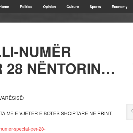
Home
Politics
Opinion
Culture
Sports
Economy
LLI-NUMËR
R 28 NËNTORIN…
AVARËSISË/
AZETA MË E VJETËR E BOTËS SHQIPTARE NË PRINT,