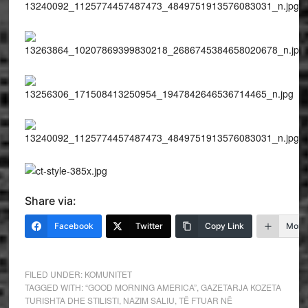
Share via:
Facebook
Twitter
Copy Link
More
FILED UNDER:
KOMUNITET
TAGGED WITH:
“GOOD MORNING AMERICA”
,
GAZETARJA KOZETA
TURISHTA DHE STILISTI
,
NAZIM SALIU
,
TË FTUAR NË