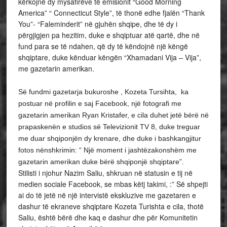
kërkojnë dy mysafirëve të emisionit “Good Morning
America” “ Connecticut Style”, të thonë edhe fjalën “Thank
You”- “Faleminderit” në gjuhën shqipe, dhe të dy i
përgjigjen pa hezitim, duke e shqiptuar atë qartë, dhe në
fund para se të ndahen, që dy të këndojnë një këngë
shqiptare, duke kënduar këngën “Xhamadani Vija – Vija”,
me gazetarin amerikan.
Së fundmi gazetarja bukuroshe , Kozeta Tursihta, ka
postuar në profilin e saj Facebook, një fotografi me
gazetarin amerikan Ryan Kristafer, e cila duhet jetë bërë në
prapaskenën e studios së Televizionit TV 8, duke treguar
me duar shqiponjën dy krenare, dhe duke i bashkangjitur
fotos nënshkrimin: “ Një moment i jashtëzakonshëm me
gazetarin amerikan duke bërë shqiponjë shqiptare”.
Stilisti i njohur Nazim Saliu, shkruan në statusin e tij në
medien sociale Facebook, se mbas këtj takimi, :” Së shpejti
ai do të jetë në një intervistë ekskluzive me gazetaren e
dashur të ekraneve shqiptare Kozeta Turishta e cila, thotë
Saliu, është bërë dhe kaq e dashur dhe për Komunitetin