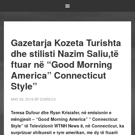
Gazetarja Kozeta Turishta
dhe stilisti Nazim Saliu,të
ftuar në “Good Morning
America” Connecticut
Style”
MAY 26, 2016
BY
DGRECA
Teresa Dufour dhe Ryan Kristafer, në emisionin e
mëngjesit – “Good Morning America” “ Connecticut
Style” të Televizionit WTNH News 8, në Connecticut, ka
surprizuar shikuesit e tyre amerikan, me dy të ftuarit