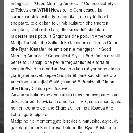
mëngjesit – “Good Morning America” “ Connecticut Style”
të Televizionit WTNH News 8, në Connecticut, ka
surprizuar shikuesit e tyre amerikan, me dy të ftuarit
shqiptarë, të cilët kan folur mbi kulturën dhe traditën
shqiptare, simbolet e tyre, dhe krenarinë shqiptare,
miqësinë mes popullit Shqiptarë dhe popullit Amerikan.
Madje Turishta dhe Saliu, duke falenderuar Teresa Dufour
dhe Ryan Kristafer, në emisionin e mëngjesit – “Good
Morning America” “ Connecticut Style” për dhënien e rastit
për të folur shqip, dhe për të treguar lidhjet e forta të
shqiptarëve dhe amerikanëve, ata kan rrëfyer edhe ato se
çfarë janë arsyet, sepse Shqiptarët, janë kaq shumë pro-
amerikan, kur kujtojnë atë ç’kan bërë Presidenti Clinton
dhe Hillary Clinton për Kosovën.
Gazetarja bukuroshe dhe stilisti i famshëm shqiptarë, kan
deklaruar për televizionin amerikan TV 8, se sa shumë, ata
ndihen krenarë që janë Shqiptar, njëri nga Kosova dhe
tjetra nga Shqipëria.
Madje në një moment gjatë bisedës 5 minutshe, atyre, dy
gazetarët amerikan Teresa Dufour dhe Ryan Kristafer, u