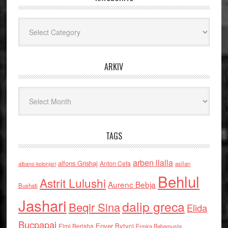
Kategoritë
ARKIV
Arkiv
TAGS
arben llalla
alfons Grishaj
Anton Cefa
asllan
albano kolonjari
Behlul
Astrit Lulushi
Aurenc Bebja
Bushati
Jashari
dalip greca
Beqir Sina
Elida
Buçpapaj
Enver Bytyci
Elmi Berisha
Ermira Babamusta