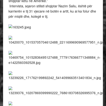
shqiptar këtu në Amerikë.”
Intervista, sqaron stilisti shqiptar Nazim Saliu, është për
karrierën e tij 31 vjecare në botën e artit, ku ai ka folur dhe
për miqtë dhe, kolegë e tij.