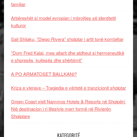
familjar
Arbëreshët si model evropian i mbrojtjes së identitetit
kulturor
Sali Shijaku, “Diego Rivera” shqiptar i artit tonë kombëtar
“Dom Fred Kalaj, mes altarit dhe atdheut si hermeneutikë
e shpresës, kujtesës dhe shërbimit”
A PO ARMATOSET BALLKANI?
Kriza e vlerave – Tragjedia e vërtetë e tranzicionit shqiptar
Green Coast sjell Nammos Hotels & Resorts në Shqipëri:
Një destinacion i ri lifestyle merr formë në Rivierën
Shqiptare
KATEGORITË