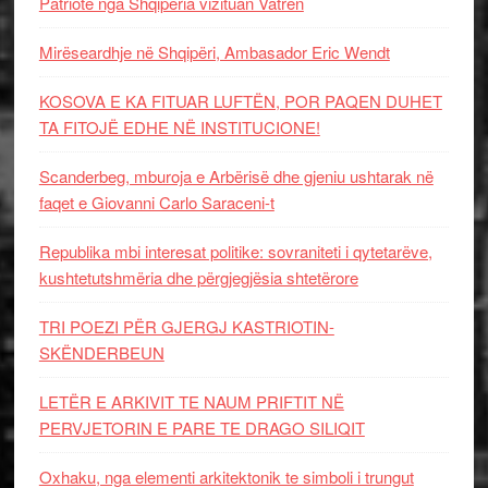
Patriotë nga Shqipëria vizituan Vatrën
Mirëseardhje në Shqipëri, Ambasador Eric Wendt
KOSOVA E KA FITUAR LUFTËN, POR PAQEN DUHET
TA FITOJË EDHE NË INSTITUCIONE!
Scanderbeg, mburoja e Arbërisë dhe gjeniu ushtarak në
faqet e Giovanni Carlo Saraceni-t
Republika mbi interesat politike: sovraniteti i qytetarëve,
kushtetutshmëria dhe përgjegjësia shtetërore
TRI POEZI PËR GJERGJ KASTRIOTIN-
SKËNDERBEUN
LETËR E ARKIVIT TE NAUM PRIFTIT NË
PERVJETORIN E PARE TE DRAGO SILIQIT
Oxhaku, nga elementi arkitektonik te simboli i trungut