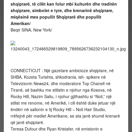
shqiptarë, të cilët kan folur mbi kulturën dhe traditën
shqiptare, simbolet e tyre, dhe krenarinë shqiptare,
miqësinë mes popullit Shqiptarë dhe popullit
Amerikan/
Beqir SINA, New York/
CONNECTICUT : Një gazetare ambicioze shqiptare, në
SHBA, Kozeta Turishta, shkodrania, ish- spikere në
Televizionin News24, dhe moderatore Top Chanell në
Tiranë, së bashku me stilistin e njohur nga Kosova, në
Rocky Hill, Nazim Saliu, i njohur gjithashtu si “Noli,” një
stilist me renome, në Amerikë, i cili është duke jetuar një
ëndërr në sallonin e tij Rocky Hill – Noli Hair Studio,
rrëfejnë për mediet Amerikane, se ata janë shumë krenarë
që janë shqiptarë.
Teresa Dufour dhe Ryan Kristafer, në emisionin e