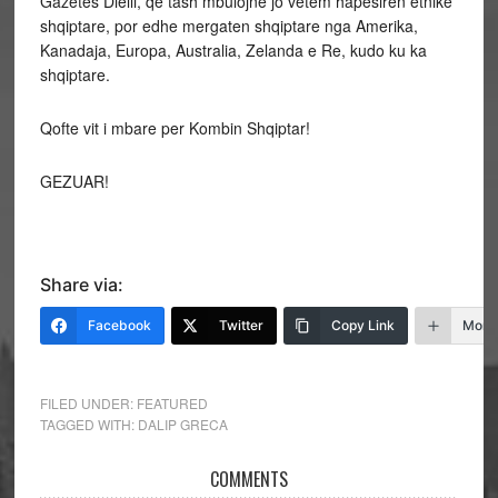
Gazetes Dielli, qe tash mbulojne jo vetem hapesiren etnike
shqiptare, por edhe mergaten shqiptare nga Amerika,
Kanadaja, Europa, Australia, Zelanda e Re, kudo ku ka
shqiptare.
Qofte vit i mbare per Kombin Shqiptar!
GEZUAR!
Share via:
Facebook
Twitter
Copy Link
More
FILED UNDER:
FEATURED
TAGGED WITH:
DALIP GRECA
COMMENTS