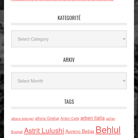
KATEGORITË
Kategoritë
ARKIV
Arkiv
TAGS
arben llalla
alfons Grishaj
Anton Cefa
asllan
albano kolonjari
Behlul
Astrit Lulushi
Aurenc Bebja
Bushati