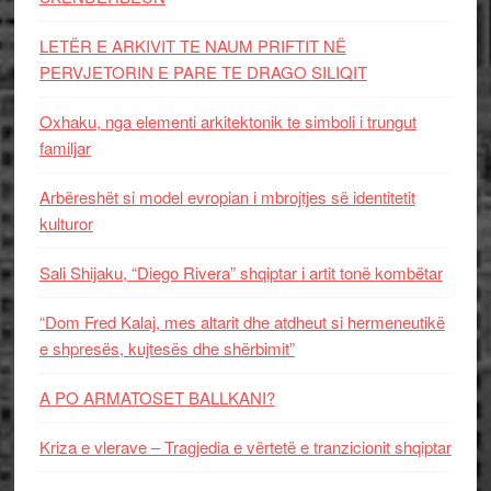
LETËR E ARKIVIT TE NAUM PRIFTIT NË
PERVJETORIN E PARE TE DRAGO SILIQIT
Oxhaku, nga elementi arkitektonik te simboli i trungut
familjar
Arbëreshët si model evropian i mbrojtjes së identitetit
kulturor
Sali Shijaku, “Diego Rivera” shqiptar i artit tonë kombëtar
“Dom Fred Kalaj, mes altarit dhe atdheut si hermeneutikë
e shpresës, kujtesës dhe shërbimit”
A PO ARMATOSET BALLKANI?
Kriza e vlerave – Tragjedia e vërtetë e tranzicionit shqiptar