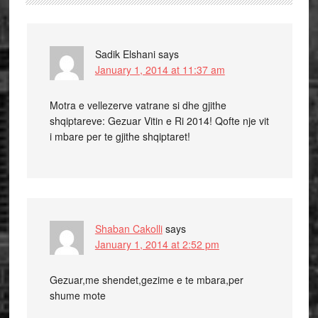
Sadik Elshani
says
January 1, 2014 at 11:37 am
Motra e vellezerve vatrane si dhe gjithe
shqiptareve: Gezuar Vitin e Ri 2014! Qofte nje vit
i mbare per te gjithe shqiptaret!
Shaban Cakolli
says
January 1, 2014 at 2:52 pm
Gezuar,me shendet,gezime e te mbara,per
shume mote