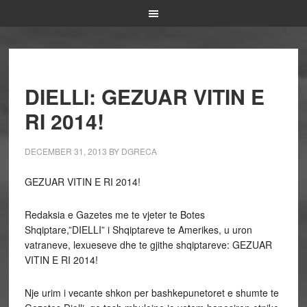
DIELLI: GEZUAR VITIN E
RI 2014!
DECEMBER 31, 2013
BY
DGRECA
GEZUAR VITIN E RI 2014!
Redaksia e Gazetes me te vjeter te Botes
Shqiptare,”DIELLI” i Shqiptareve te Amerikes, u uron
vatraneve, lexueseve dhe te gjithe shqiptareve: GEZUAR
VITIN E RI 2014!
Nje urim i vecante shkon per bashkepunetoret e shumte te