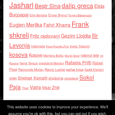
Jashari
dalip greca
Beqir Sina
Elida
Buçpapaj
Enver Bytyci
Elmi Berisha
Ermira Babamusta
Frank
Eugjen Merlika
Fahri Xharra
shkreli
Ilir
Gezim Llojdia
Fritz radovani
Levonja
Interviste
Kolec Traboini
Keze Kozeta Zylo
kosova
Kosove
nderroi jete
Marjana Bulku
ne
Murat Gecaj
Rafaela Prifti
Rafael
Nene Tereza
Kosove
presidenti Nishani
Floqi
Raimonda Moisiu
Ramiz Lushaj
reshat kripa
Sadik Elshani
Sokol
Shefqet Kercelli
shqiperia
shqiptaret
SHBA
Paja
Vatra
Visar Zhiti
Thaci
This website uses cookies to improve your experience. We'll
assume you're ok with this, but you can opt-out if you wish.