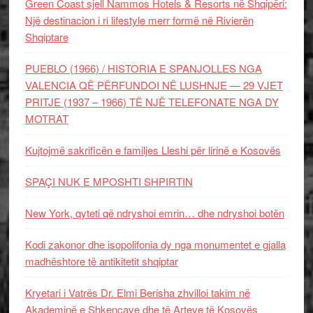
Green Coast sjell Nammos Hotels & Resorts në Shqipëri:
Një destinacion i ri lifestyle merr formë në Rivierën
Shqiptare
PUEBLO (1966) / HISTORIA E SPANJOLLES NGA
VALENCIA QË PËRFUNDOI NË LUSHNJE — 29 VJET
PRITJE (1937 – 1966) TË NJË TELEFONATE NGA DY
MOTRAT
Kujtojmë sakrificën e familjes Lleshi për lirinë e Kosovës
SPAÇI NUK E MPOSHTI SHPIRTIN
New York, qyteti që ndryshoi emrin… dhe ndryshoi botën
Kodi zakonor dhe isopolifonia dy nga monumentet e gjalla
madhështore të antikitetit shqiptar
Kryetari i Vatrës Dr. Elmi Berisha zhvilloi takim në
Akademinë e Shkencave dhe të Arteve të Kosovës