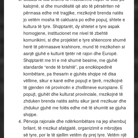
kalojmë, si dhe mundësitë që ato të përsëriten në
përmasa edhe më tragjike, rrezikojnë brenda natës
jo vetëm mosha të caktuara po edhe popuj, shtete e
kultura të tyre. Shqiptarët, dy shtetet e tyre aspak
homogjene, institucionet me nivel të zbehtë
komunikimi, si dhe projektet e tyre shkencore shumë
herë të përmasave krahinore, mund të rrezikohen si
asnjë gjuhë e kulturë tjetër në rajon dhe Europë.
Shqiptarët me tri e më shumë besime, me gjuhë
standarde “ende të brishtë”, pa enciklopedinë
kombëtare, pa thesarin e gjuhës shqipe në disa
vëllime, sikur e kanë edhe popujt e tjerë, rrezikojnë
të gjenden në provincën e zhvillimeve europiane. E
popujt, gjuhët dhe kulturat provinciale, rrezikojnë të
zhduken brenda natës ashtu sikur janë rrezikuar dhe
zhdukur gjuhë me folës edhe më të shumtë se gjuha
shqipe.
Përvoja rajonale dhe ndërkombëtare na jep shembuj
brilant, të rrezikut afatgjatë, organizimit e mbrojtjes
së tyre, por le të sjellim vetëm dy prej tyre. Vetëm një