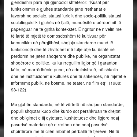
gjendeshin para një gjenocidi shtetëror: “Kusht për
funksionimin e gjuhës standarde janë rrethanat e
favorshme sociale, statusi juridik dhe socio-politik, statusi
sociolinguistik i gjuhës në fjalë, mundësitë e përdorimit të
papenguar në të gjitha kontekstet. E ngritur në nivelin më
të lartë të mjetit të domosdoshëm të kultivuar për
komunikim në përgjithësi, shqipja standarde mund të
funksionojë dhe të zhvillohet më tutje atje ku është në
përdorim në jetën shoqërore dhe publike, në organizatat
shoqërore e politike, ku ka rregullim ligjor që i garanton
këto, në marrëdhënie pune, në administratë, në shkolla
dhe në institucionet e kulturës dhe të shkencës, në mjetet e
informimit publik, në botime, në teatër, në film etj”. (1988:
93-122).
Me gjuhën standarde, në të vërtetë në shqipen standarde,
populli shqiptar kudo dhe kurdo sot përshkruan të drejtat
dhe obligimet e tij qytetare, kushtetuese dhe ligjore ndaj
pasurisë materiale që e rrethon dhe ndaj pasurisë
shpirtërore me të cilën mbahet përballë të tjerëve. Në të