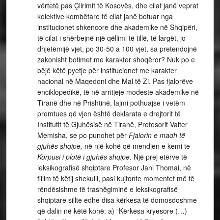
vërtetë pas Çlirimit të Kosovës, dhe cilat janë veprat
kolektive kombëtare të cilat janë botuar nga
institucionet shkencore dhe akademike në Shqipëri,
të cilat i shërbejnë një qëllimi të tillë, të largët, jo
dhjetëmijë vjet, po 30-50 a 100 vjet, sa pretendojnë
zakonisht botimet me karakter shoqëror? Nuk po e
bëjë këtë pyetje për institucionet me karakter
nacional në Maqedoni dhe Mal të Zi. Pas fjalorëve
enciklopedikë, të në arritjeje modeste akademike në
Tiranë dhe në Prishtinë, lajmi pothuajse i vetëm
premtues që vjen është deklarata e drejtorit të
Institutit të Gjuhësisë në Tiranë, Profesorit Valter
Memisha, se po punohet për
Fjalorin e madh të
gjuhës shqipe,
në një kohë që mendjen e kemi te
Korpusi i plotë i gjuhës shqipe
. Një prej etërve të
leksikografisë shqiptare Profesor Jani Thomai, në
fillim të këtij shekulli, pasi kujtonte momentet më të
rëndësishme të trashëgiminë e leksikografisë
shqiptare sillte edhe disa kërkesa të domosdoshme
që dalin në këtë kohë: a) “Kërkesa kryesore (…)