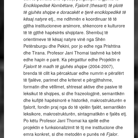
Enciklopedisë Kombëtare
,
Fjalorit (thesarit) të plotë
të gjuhës shqipe e doracakët e tjerë enciklopedikë të
kësaj natyre
etj., me ndihmën e koordinuar të të
gjitha institucioneve arsimore, shkencore e kulturore
të të gjithë hapësirës shqiptare. Shembuj të
orientimeve të kësaj natyre vinë nga Shën
Petërsburgu dhe Pekini, por jo edhe nga Prishtina
dhe Tirana. Profesor Jani Thomai tashmë ka bërë
edhe hapin e parë. Ka përgatitur edhe Projektin e
Fjalorit të madh të gjuhës shqipe
(2004-2007),
brenda të cilit ka përcaktuar edhe numrin e përafërt
të fjalëve, parimet dhe kriteret e përgjithshme,
formatin dhe vëllimet, shtresat aktive dhe pasive të
leksikut të shqipes, si dhe frazeologjinë, semantikën
dhe kufijtë hapësinorë e historikë, makrostrukturën e
fjalorit, fondin praj nga do të vjelën fjalët, semantikën
leksikore, makrostrukturën, sintagmatikën e fjalës etj.
Po këtu Profesor Jani Thomai ka sjellë edhe
projektin e funksionalizimit të tij me institucione dhe
emra konkret, si dhe metodën e punës në
Fjalor
.