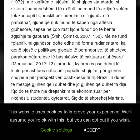
(1972), me logjikën e fajësimit të shqipes standarde, si
sistem i pamundshëm i të nxënit, ne mund të arrijmë vetëm
tek koncepti i Çomskit për ndërtimin e “gjuhëve të
panxëna”, gjuhë që nuk mund të kapen nga aftësia
gjuhësore, sepse në çdo rast kjo e fundit do të bënte
zgjidhje të gabuara (Shih, Çomski, 2007: 150). Më në fund
“planifikimi gjuhësor, qoftë edhe në forma rudimentare, ka
qenë pjesë e politikave globale të perandorive, të shteteve
parakombëtare ose të bashkësive të caktuara gjuhësore”
(Memushaj, 2012: 13), prandaj, ky proces pse duhej të
ishte përjashtues edhe për popullin shqiptar, për gjuhën
shqipe e për perspektivën bashkuese të tij. Brezi i ri duhet
të mësojë gjuhën që i duhet dhe jo gjuhën që duhet ta dijë.
Kjo do të thotë një drejtshkrim të ekonomizuar për
nxënësit, studentët, qytetarët. Siç do të shprehej Martine,
“Ligji, sa më pak mundim për një qëllim të caktuar vlen
This website uses cookies to improve your experience. We'll
edhe për gjuhën” (Martine, 2020: 149). Drejtshkrimi i sotëm
i gjuhës shqipe është botuar vetëm për lektorët dhe
assume you're ok with this, but you can opt-out if you wish.
specialistët e gjuhës, por jo edhe variante të tjera për
Cookie settings
ACCEPT
nxënësit, mësuesit, specialistët e dijeve jogjuhësore”.
Shembulli i kolegëve të Universitetit të Korçës, udhëhequr