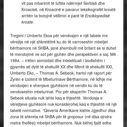
vit pas mbarimit të luftës ndërmjet Serbisë dhe
Kroacisë, në Kroacinë e pavarur leksikografët kroatë
arritën ta botojnë vëllimin e parë të
Enciklopedisë
kroate.
Tregimi i Umberto Ekos për vendosjen e një tabele me
vërejtje në një shkretëtirë ku do të varroseshin mbetjet
bërthamore në SHBA, janë shembulli më brilant se si duhet
të mendojmë ne sot për gjuhën dhe perspektiven e saj. Më
1984, – rrëfen semiotisti dhe intelektuali i lavdishëm i
gjysmës së dytë të shekullit XX dhe fillimit të shekullit XXI,
Umberto Eko, – Thomas A. Sebeok, hartoi një raport për
Zyrën e Izolimit të Mbeturinave Bërthamore, në lidhje me
vendosjen e shenjave gjuhësore në vendin ku do të
vendoseshin mbeturinat. Por për ekspertin Thomas A.
Sebeok situata nuk ishte kaq e thjeshtë. Vendosja e
vërejtjeve gjuhësore nuk konsiderohej kaq e thjeshtë në një
tabelë normative. “Qeveria Amerikane kishte zgjedhur disa
zona të shkreta në ShBA për të groposur (në disa qindra
metra thellësi) mbetjet bërthamore. Nuk bëhej fjalë edhe