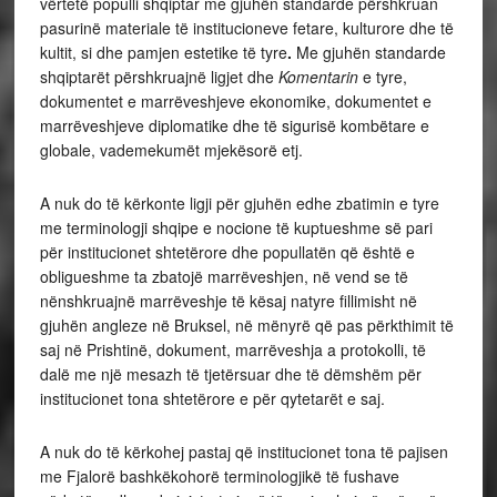
vërtetë populli shqiptar me gjuhën standarde përshkruan
pasurinë materiale të institucioneve fetare, kulturore dhe të
kultit, si dhe pamjen estetike të tyre
.
Me gjuhën standarde
shqiptarët përshkruajnë ligjet dhe
Komentarin
e tyre,
dokumentet e marrëveshjeve ekonomike, dokumentet e
marrëveshjeve diplomatike dhe të sigurisë kombëtare e
globale, vademekumët mjekësorë etj.
A nuk do të kërkonte ligji për gjuhën edhe zbatimin e tyre
me terminologji shqipe e nocione të kuptueshme së pari
për institucionet shtetërore dhe popullatën që është e
obligueshme ta zbatojë marrëveshjen, në vend se të
nënshkruajnë marrëveshje të kësaj natyre fillimisht në
gjuhën angleze në Bruksel, në mënyrë që pas përkthimit të
saj në Prishtinë, dokument, marrëveshja a protokolli, të
dalë me një mesazh të tjetërsuar dhe të dëmshëm për
institucionet tona shtetërore e për qytetarët e saj.
A nuk do të kërkohej pastaj që institucionet tona të pajisen
me Fjalorë bashkëkohorë terminologjikë të fushave