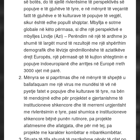
së botës, do të sjellë rivlerësime të perspektivës së
popujve e të gjuhëve të tyre, e në mënyrë të veçantë
fatit të gjuhëve e të kulturave të popujve të vegjël,
sikur është edhe populli shqiptar. Mbyllja e sotme
globale në këto përmasa, si dhe një perspektivë e
mbylljes Lindje (Azi) – Perëndim në një të ardhme jo
shumë të largët mund të rezultojë me një shpërthim
demografik dhe lëvizje qindmilionëshe të aziatikëve
drejt Europës, një përmasë që të kujton shtegtimin e
popujve indoeuropianë dhe arritjes në Europë rreth
3000 vjet më parë.
Mënyra se si papritmas dhe në mënyrë të shpejtë u
ballafaquam me një virus me mundësi të vë në
pyetje fatet e popujve dhe kulturave të tyre, na bën
të mendojmë edhe për projektet e gjertanishme të
institucioneve shkencore dhe të merremi urgjentisht
me rivlerësimin e tyre, pasi shumica e institucioneve
shkencore bëjnë punën rutinore, pa projekte
afatmesme dhe afatgjata, dhe për më tej, pa
projekte me karakter kombëtar e mbarëkombëtar.
Situata të tilla shumë të rrezikshme nëpër të cilat po