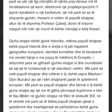
parë se për një ligj mbrojtës të njërës prej vlerave më të
rëndësishme që kemi, dëshironin që projektpropozimit t’i
jepnin karakterin e një karikature, që më parë se sa të
shquante gjuhën, thesarin e vetëm të popullit shqiptar,
sikur do të shprehej Profesor Çabejt, donin të krijonin
mjegull mbi rolin që mund të kishte mbrojtja e këtij thesari.
Gjuha shqipe është gjuhë historike, ndërsa populli shqiptar
është popull historik dhe e drejta e tij për hapësirë
gjeografike europiane, identitet kombëtar dhe të barabartë
me vendet fqinje e me popuj të mëdhenj të Evropës, i
detyrohet para se gjithash gjuhës shqipe si dhe mundësisë
së saj që të funksionojë si një standard i vetëm. Më parë se
vetë populli shqiptar dhe luftërat e tij, është vepra
Meshari
i
Gjon Buzukut ajo që i bëri shqiptarët pjesë të qytetërimit
europian. Më parë se populli shqiptar dhe bëmat e tij është
gjuha shqipe ajo që me të gjitha përmasat kuptimore e bëri
të flas
Biblën
në gjuhën shqipe në fillim të shekullit XIX, në
të vërtetë më parë se të bëhej populli shqiptar pjesë e
qytetërimit dhe trashëgimisë së përbotshme është gjuha