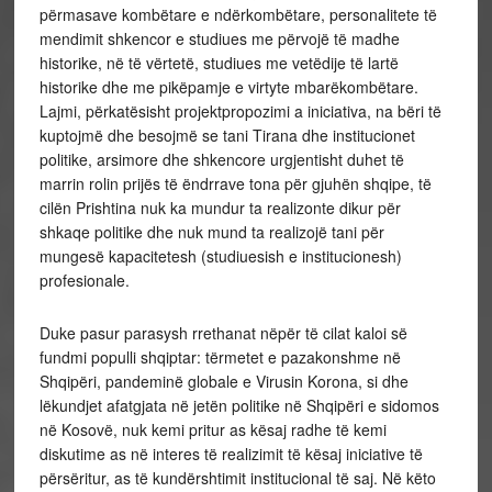
përmasave kombëtare e ndërkombëtare, personalitete të
mendimit shkencor e studiues me përvojë të madhe
historike, në të vërtetë, studiues me vetëdije të lartë
historike dhe me pikëpamje e virtyte mbarëkombëtare.
Lajmi, përkatësisht projektpropozimi a iniciativa, na bëri të
kuptojmë dhe besojmë se tani Tirana dhe institucionet
politike, arsimore dhe shkencore urgjentisht duhet të
marrin rolin prijës të ëndrrave tona për gjuhën shqipe, të
cilën Prishtina nuk ka mundur ta realizonte dikur për
shkaqe politike dhe nuk mund ta realizojë tani për
mungesë kapacitetesh (studiuesish e institucionesh)
profesionale.
Duke pasur parasysh rrethanat nëpër të cilat kaloi së
fundmi populli shqiptar: tërmetet e pazakonshme në
Shqipëri, pandeminë globale e Virusin Korona, si dhe
lëkundjet afatgjata në jetën politike në Shqipëri e sidomos
në Kosovë, nuk kemi pritur as kësaj radhe të kemi
diskutime as në interes të realizimit të kësaj iniciative të
përsëritur, as të kundërshtimit institucional të saj. Në këto