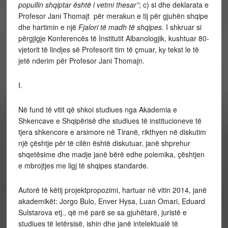
popullin shqiptar është i vetmi thesar”
; c) si dhe deklarata e
Profesor Jani Thomajt për merakun e tij për gjuhën shqipe
dhe hartimin e një
Fjalori të madh të shqipes
. I shkruar si
përgjigje Konferencës të Institutit Albanologjik, kushtuar 80-
vjetorit të lindjes së Profesorit tim të çmuar, ky tekst le të
jetë nderim për Profesor Jani Thomajn.
I.
Në fund të vitit që shkoi studiues nga Akademia e
Shkencave e Shqipërisë dhe studiues të institucioneve të
tjera shkencore e arsimore në Tiranë, rikthyen në diskutim
një çështje për të cilën është diskutuar, janë shprehur
shqetësime dhe madje janë bërë edhe polemika, çështjen
e mbrojtjes me ligj të shqipes standarde.
Autorë të këtij projektpropozimi, hartuar në vitin 2014, janë
akademikët: Jorgo Bulo, Enver Hysa, Luan Omari, Eduard
Sulstarova etj., që më parë se sa gjuhëtarë, juristë e
studiues të letërsisë, ishin dhe janë intelektualë të