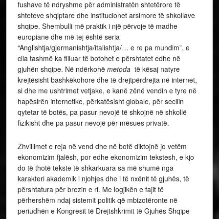
fushave të ndryshme për administratën shtetërore të
shteteve shqiptare dhe institucionet arsimore të shkollave
shqipe. Shembulli më praktik i një përvoje të madhe
europiane dhe më tej është seria
“Anglishtja/gjermanishtja/italishtja/… e re pa mundim”, e
cila tashmë ka filluar të botohet e përshtatet edhe në
gjuhën shqipe. Në ndërkohë
metoda
të kësaj natyre
krejtësisht bashkëkohore dhe të drejtpërdrejta në internet,
si dhe me ushtrimet vetjake, e kanë zënë vendin e tyre në
hapësirën internetike, përkatësisht globale, për secilin
qytetar të botës, pa pasur nevojë të shkojnë në shkollë
fizikisht dhe pa pasur nevojë për mësues privatë.
Zhvillimet e reja në vend dhe në botë diktojnë jo vetëm
ekonomizim fjalësh, por edhe ekonomizim tekstesh, e kjo
do të thotë tekste të shkarkuara sa më shumë nga
karakteri akademik i njohjes dhe i të nxënit të gjuhës, të
përshtatura për brezin e ri. Me logjikën e fajit të
përhershëm ndaj sistemit politik që mbizotëronte në
periudhën e Kongresit të Drejtshkrimit të Gjuhës Shqipe