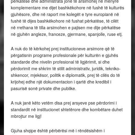
përkatëse dhe administrata jonë të arsimohej në mënyrë
komplementare me dijet bashkëkohore në fushë të kulturës
gjuhësore, dhe në raport me kolegët e tyre europianë në
fushë të dijes bashkëkohore në fushat përkatëse, të cilët
në rrethana të tilla arsimohen e pajisen me dije përkatëse
në gjuhën angleze, franceze, gjermane, spanjolle, ruse etj.
A nuk do të kërkohej prej institucioneve arsimore që të
përgatisnin programe profesionale për kulturën e gjuhës
standarde dhe nivelin profesional të ligjërimit, si dhe
përdorimit me shkrim të stilit administrativ, juridik, tekniko-
shkencor, mjekësor, politik e diplomatik, prej të cilës do të
krijohej edhe një dokumentacion i qartë dhe kredibil i
pasurisë sonë private dhe publike.
A nuk janë këto vetëm disa prej arsyeve pse përdorimi i
standardit në institucionet shtetërore dhe kombëtare duhet
mbrojtur me ligj!
Gjuha shqipe është përbërësi më i rëndësishëm i