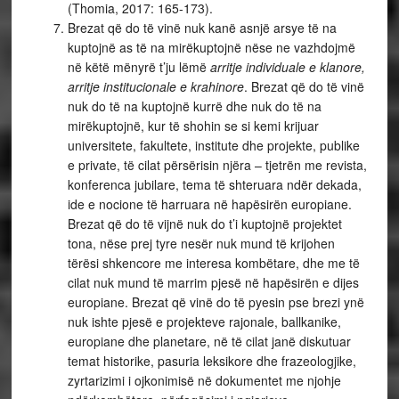
(Thomia, 2017: 165-173).
Brezat që do të vinë nuk kanë asnjë arsye të na
kuptojnë as të na mirëkuptojnë nëse ne vazhdojmë
në këtë mënyrë t’ju lëmë
arritje individuale e klanore,
arritje institucionale e krahinore
. Brezat që do të vinë
nuk do të na kuptojnë kurrë dhe nuk do të na
mirëkuptojnë, kur të shohin se si kemi krijuar
universitete, fakultete, institute dhe projekte, publike
e private, të cilat përsërisin njëra – tjetrën me revista,
konferenca jubilare, tema të shteruara ndër dekada,
ide e nocione të harruara në hapësirën europiane.
Brezat që do të vijnë nuk do t’i kuptojnë projektet
tona, nëse prej tyre nesër nuk mund të krijohen
tërësi shkencore me interesa kombëtare, dhe me të
cilat nuk mund të marrim pjesë në hapësirën e dijes
europiane. Brezat që vinë do të pyesin pse brezi ynë
nuk ishte pjesë e projekteve rajonale, ballkanike,
europiane dhe planetare, në të cilat janë diskutuar
temat historike, pasuria leksikore dhe frazeologjike,
zyrtarizimi i ojkonimisë në dokumentet me njohje