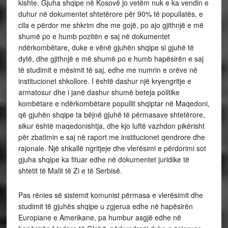
kishte. Gjuha shqipe në Kosovë jo vetëm nuk e ka vendin e
duhur në dokumentet shtetërore për 90% të popullatës, e
cila e përdor me shkrim dhe me gojë, po ajo gjithnjë e më
shumë po e humb pozitën e saj në dokumentet
ndërkombëtare, duke e vënë gjuhën shqipe si gjuhë të
dytë, dhe gjithnjë e më shumë po e humb hapësirën e saj
të studimit e mësimit të saj, edhe me numrin e orëve në
institucionet shkollore. I është dashur një kryengritje e
armatosur dhe i janë dashur shumë beteja politike
kombëtare e ndërkombëtare popullit shqiptar në Maqedoni,
që gjuhën shqipe ta bëjnë gjuhë të përmasave shtetërore,
sikur është maqedonishtja, dhe kjo luftë vazhdon pikërisht
për zbatimin e saj në raport me institucionet qendrore dhe
rajonale. Një shkallë ngritjeje dhe vlerësimi e përdorimi sot
gjuha shqipe ka fituar edhe në dokumentet juridike të
shtetit të Malit të Zi e të Serbisë.
Pas rënies së sistemit komunist përmasa e vlerësimit dhe
studimit të gjuhës shqipe u zgjerua edhe në hapësirën
Europiane e Amerikane, pa humbur asgjë edhe në