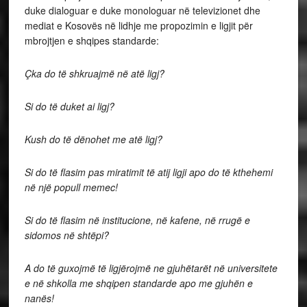
duke dialoguar e duke monologuar në televizionet dhe
mediat e Kosovës në lidhje me propozimin e ligjit për
mbrojtjen e shqipes standarde:
Çka do të shkruajmë në atë ligj?
Si do të duket ai ligj?
Kush do të dënohet me atë ligj?
Si do të flasim pas miratimit të atij ligji apo do të kthehemi
në një popull memec!
Si do të flasim në institucione, në kafene, në rrugë e
sidomos në shtëpi?
A do të guxojmë të ligjërojmë ne gjuhëtarët në universitete
e në shkolla me shqipen standarde apo me gjuhën e
nanës!