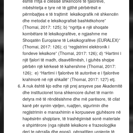
është rritja e cilësisë shkencore të fjalorëve,
mbështetja e tyre në të gjithë përbërësit e
përmbajtjes e të trajtimit leksikografik në shkencën
dhe metodat e leksikografisë bashkëkohore”
(Thomai, 2017: 125); b) “ngritja e një shoqate
kombëtare të leksikografëve, e ngjashme me
Shoqatën Europiane të Leksikografëve (EURALEX)”
(Thomai, 2017: 126); c) “regjistrimi elektronik i
fondeve leksikore” (Thomai, 2017: 126); d) “Hartimi i
një fjalori të madh, disavëllimësh, i gjuhës shqipe
përbën një kërkesë të kahershme (Thomai, 2017:
126); e) “Hartimi i fjalorëve të autorëve e i fjalorëve
krahinorë në një shkallë” (Thomai, 2017: 127) etj.
A nuk është kjo edhe një prej arsyeve pse Akademitë
dhe institucionet tona shkencore duhet të marrin
detyra më të rëndësishme dhe më parësore, të cilat
kanë për synim vjeljen, ruajtjen, sigurimin dhe
regjistrimin e manaxhimin e korpuseve gjuhësore në
hapësirën shqiptare, të trashëgimisë sonë materiale
e shpirtërore (nga njësitë leksikore e frazeologjike
deri te përralla dhe eposi), përgatitjen urgjente të