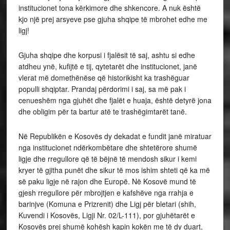
institucionet tona kërkimore dhe shkencore. A nuk është
kjo një prej arsyeve pse gjuha shqipe të mbrohet edhe me
ligj!
Gjuha shqipe dhe korpusi i fjalësit të saj, ashtu si edhe
atdheu ynë, kufijtë e tij, qytetarët dhe institucionet, janë
vlerat më domethënëse që historikisht ka trashëguar
populli shqiptar. Prandaj përdorimi i saj, sa më pak i
cenueshëm nga gjuhët dhe fjalët e huaja, është detyrë jona
dhe obligim për ta bartur atë te trashëgimtarët tanë.
Në Republikën e Kosovës dy dekadat e fundit janë miratuar
nga institucionet ndërkombëtare dhe shtetërore shumë
ligje dhe rregullore që të bëjnë të mendosh sikur i kemi
kryer të gjitha punët dhe sikur të mos ishim shteti që ka më
së paku ligje në rajon dhe Europë. Në Kosovë mund të
gjesh rregullore për mbrojtjen e kafshëve nga rrahja e
barinjve (Komuna e Prizrenit) dhe Ligj për bletari (shih,
Kuvendi i Kosovës, Ligji Nr. 02/L-111), por gjuhëtarët e
Kosovës prej shumë kohësh kapin kokën me të dy duart,