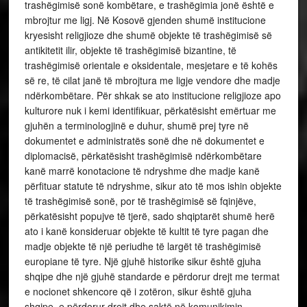
trashëgimisë sonë kombëtare, e trashëgimia jonë është e
mbrojtur me ligj. Në Kosovë gjenden shumë institucione
kryesisht religjioze dhe shumë objekte të trashëgimisë së
antikitetit ilir, objekte të trashëgimisë bizantine, të
trashëgimisë orientale e oksidentale, mesjetare e të kohës
së re, të cilat janë të mbrojtura me ligje vendore dhe madje
ndërkombëtare. Për shkak se ato institucione religjioze apo
kulturore nuk i kemi identifikuar, përkatësisht emërtuar me
gjuhën a terminologjinë e duhur, shumë prej tyre në
dokumentet e administratës sonë dhe në dokumentet e
diplomacisë, përkatësisht trashëgimisë ndërkombëtare
kanë marrë konotacione të ndryshme dhe madje kanë
përfituar statute të ndryshme, sikur ato të mos ishin objekte
të trashëgimisë sonë, por të trashëgimisë së fqinjëve,
përkatësisht popujve të tjerë, sado shqiptarët shumë herë
ato i kanë konsideruar objekte të kultit të tyre pagan dhe
madje objekte të një periudhe të largët të trashëgimisë
europiane të tyre. Një gjuhë historike sikur është gjuha
shqipe dhe një gjuhë standarde e përdorur drejt me termat
e nocionet shkencore që i zotëron, sikur është gjuha
shqipe, e përdorur drejt dhe saktë në komunikimin