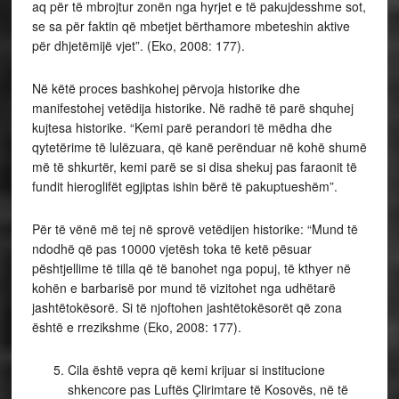
aq për të mbrojtur zonën nga hyrjet e të pakujdesshme sot,
se sa për faktin që mbetjet bërthamore mbeteshin aktive
për dhjetëmijë vjet”. (Eko, 2008: 177).
Në këtë proces bashkohej përvoja historike dhe
manifestohej vetëdija historike. Në radhë të parë shquhej
kujtesa historike. “Kemi parë perandori të mëdha dhe
qytetërime të lulëzuara, që kanë perënduar në kohë shumë
më të shkurtër, kemi parë se si disa shekuj pas faraonit të
fundit hieroglifët egjiptas ishin bërë të pakuptueshëm”.
Për të vënë më tej në sprovë vetëdijen historike: “Mund të
ndodhë që pas 10000 vjetësh toka të ketë pësuar
pështjellime të tilla që të banohet nga popuj, të kthyer në
kohën e barbarisë por mund të vizitohet nga udhëtarë
jashtëtokësorë. Si të njoftohen jashtëtokësorët që zona
është e rrezikshme (Eko, 2008: 177).
Cila është vepra që kemi krijuar si institucione
shkencore pas Luftës Çlirimtare të Kosovës, në të