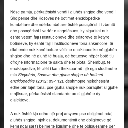
Nëse pamja, përkatësisht vendi i gjuhës shqipe dhe vendi i
Shqipërisë dhe Kosovës në botimet enciklopedike
kombëtare dhe ndërkombëtare është posaçërisht i zbehtë
dhe posaçërisht i varfër e shqetësues, ky sigurisht nuk
është vetëm faji i institucioneve dhe editorëve të këtyre
botimeve, ky është faji i institucioneve tona shkencore, të
cilat ende nuk kanë botuar vëllime enciklopedike në gjuhën
shqipe dhe në gjuhë të huaja, që botuesve nëpër botë t’u
ofrojnë informacione të sakta dhe të plota. Shembujt, të
enciklopedive, të cilët i kam theksuar në një nga studimet e
mia
Shqipëria, Kosova dhe gjuha shqipe në botimet
enciklopedike
(2012: 89-112), dëshmojnë njëkohësisht
edhe për fajet tona, pse gjuha shqipe nuk paraqitet si gjuhë
e njësuar, përkatësisht standarde po si gjuhë e dy
dialekteve.
A nuk është kjo edhe një prej arsyeve pse obligimet ndaj
gjuhës shqipe, njohjes, dokumentimit dhe obligimeve që
kemi ndaj saj t’i bëjmë të ligjshme dhe të obligueshme për