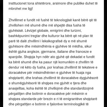
institucionet tona shtetërore, arsimore dhe publike duhet të
mbrohet me ligj!
Zhvillimet e fundit në fushë të teknologjisë kanë bërë që të
zhvillohen më shumë dhe më shpejtë disa fusha të
gjuhësisë. Lëvizjet globale, emigrimi dhe turizmi,
bashkëpunimi tregtar dhe kulturor ka bërë që në plan të
parë të dalë zhvillimi i leksikografisë dy e më shumë
gjuhësore dhe mësimdhënia e gjuhëve të mëdha, sikur
është gjuha angleze, gjermane, italiane dhe franceze e
spanjolle. Shqipja hyn ndër ato gjuhë që dekadat e fundit
ka bërë shumë dhe ka pasur një komunikim e zhvillim të
dendur në këto dy fusha, por krahas zhvillimit të teksteve e
doracakëve për mësimdhënien e gjuhëve të huaja nga
shqiptarët, dhe krahas zhvillimit të doracakëve dygjuhësorë
e shumëgjuhësorë të shqipes me gjuhët e tjera dhe
anasjelltas, koha është të zhvillojmë dhe standardizojmë
përgatitjen dhe botimin e doracakëve për mësimin e
shqipes standarde për brezin e ri të emigrantëve shqiptarë
dhe përgatitjen e botimin e fjalorëve terminologjikë të