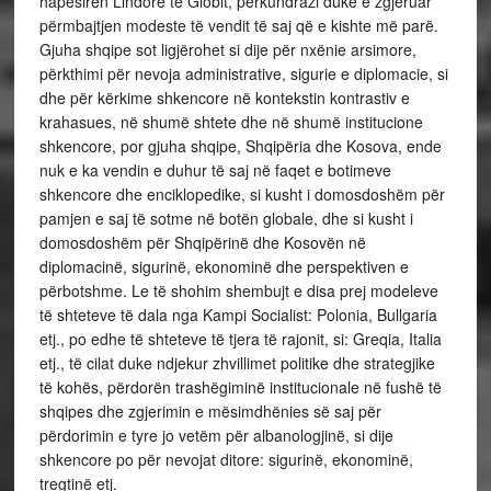
hapësirën Lindore të Globit, përkundrazi duke e zgjeruar
përmbajtjen modeste të vendit të saj që e kishte më parë.
Gjuha shqipe sot ligjërohet si dije për nxënie arsimore,
përkthimi për nevoja administrative, sigurie e diplomacie, si
dhe për kërkime shkencore në kontekstin kontrastiv e
krahasues, në shumë shtete dhe në shumë institucione
shkencore, por gjuha shqipe, Shqipëria dhe Kosova, ende
nuk e ka vendin e duhur të saj në faqet e botimeve
shkencore dhe enciklopedike, si kusht i domosdoshëm për
pamjen e saj të sotme në botën globale, dhe si kusht i
domosdoshëm për Shqipërinë dhe Kosovën në
diplomacinë, sigurinë, ekonominë dhe perspektiven e
përbotshme. Le të shohim shembujt e disa prej modeleve
të shteteve të dala nga Kampi Socialist: Polonia, Bullgaria
etj., po edhe të shteteve të tjera të rajonit, si: Greqia, Italia
etj., të cilat duke ndjekur zhvillimet politike dhe strategjike
të kohës, përdorën trashëgiminë institucionale në fushë të
shqipes dhe zgjerimin e mësimdhënies së saj për
përdorimin e tyre jo vetëm për albanologjinë, si dije
shkencore po për nevojat ditore: sigurinë, ekonominë,
tregtinë etj.