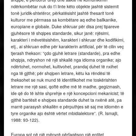
ndërkombëtar nuk do t’i linte këto objekte jashtë sistemit
tonë juridik-shtetëror, përkatësisht jashtë thesarit tonë
kulturor me përmasa sa kombëtare aq edhe ballkanike,
europiane e globale. Duke shkruar për disa prej tipareve
gjuhësore të shqipes standarde, sikur janë: njësimi,
karakteri i mëvetësishëm, karakteri i shkruar dhe kodifikimi,
etj., ai shkruan edhe për karakterin artificial, për të cilin veç
tjerash thekson: “çdo gjuhë letrare (standarde), pra edhe
shqipja, ndryshon në një shkallë nga idioma organike; ajo
ndërtohet, normohet, kultivohet, prandaj duhet të nxihet
nga të gjithë; për shqipen letrare, këtu ka rëndësi të
theksohet se nuk mund të identifikohet me toskërishten
letrare me një sasi, qoftë edhe më të madhe, gegizmash,
ide që do të ishte shprehje e një koncepcioni mekanicist; të
gjithë bartësit e shqipes standarde duhet ta nxënë atë, pa
marrë parasysh shkallën e përputhjes së saj me idiomën e
tyre organike ajo është vërtet mbidialektore”. (R. Ismajli,
1988: 93-122).
Europa sot në një mënyrë përfaqëson një entitet