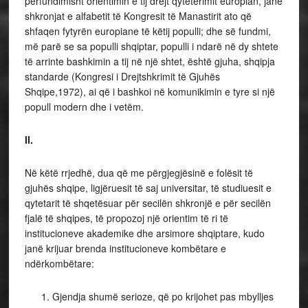
përfundimisht orientimin e tij drejt qytetërimit europian, janë
shkronjat e alfabetit të Kongresit të Manastirit ato që
shfaqen fytyrën europiane të këtij populli; dhe së fundmi,
më parë se sa populli shqiptar, populli i ndarë në dy shtete
të arrinte bashkimin a tij në një shtet, është gjuha, shqipja
standarde (Kongresi i Drejtshkrimit të Gjuhës
Shqipe,1972), ai që i bashkoi në komunikimin e tyre si një
popull modern dhe i vetëm.
II.
Në këtë rrjedhë, dua që me përgjegjësinë e folësit të
gjuhës shqipe, ligjëruesit të saj universitar, të studiuesit e
qytetarit të shqetësuar për secilën shkronjë e për secilën
fjalë të shqipes, të propozoj një orientim të ri të
institucioneve akademike dhe arsimore shqiptare, kudo
janë krijuar brenda institucioneve kombëtare e
ndërkombëtare:
Gjendja shumë serioze, që po krijohet pas mbylljes