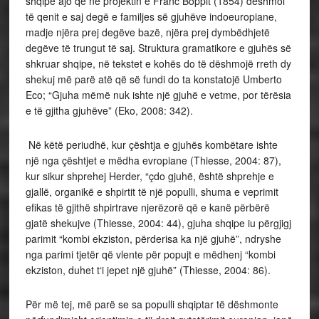
shqipe ajo që në projektin e Franc Boppit (1854) dëshmoi
të qenit e saj degë e familjes së gjuhëve indoeuropiane,
madje njëra prej degëve bazë, njëra prej dymbëdhjetë
degëve të trungut të saj. Struktura gramatikore e gjuhës së
shkruar shqipe, në tekstet e kohës do të dëshmojë rreth dy
shekuj më parë atë që së fundi do ta konstatojë Umberto
Eco; “Gjuha mëmë nuk ishte një gjuhë e vetme, por tërësia
e të gjitha gjuhëve” (Eko, 2008: 342).
Në këtë periudhë, kur çështja e gjuhës kombëtare ishte
një nga çështjet e mëdha evropiane (Thiesse, 2004: 87),
kur sikur shprehej Herder, “çdo gjuhë, është shprehje e
gjallë, organikë e shpirtit të një populli, shuma e veprimit
efikas të gjithë shpirtrave njerëzorë që e kanë përbërë
gjatë shekujve (Thiesse, 2004: 44), gjuha shqipe iu përgjigj
parimit “kombi ekziston, përderisa ka një gjuhë”, ndryshe
nga parimi tjetër që vlente për popujt e mëdhenj “kombi
ekziston, duhet t‘i jepet një gjuhë” (Thiesse, 2004: 86).
Për më tej, më parë se sa populli shqiptar të dëshmonte