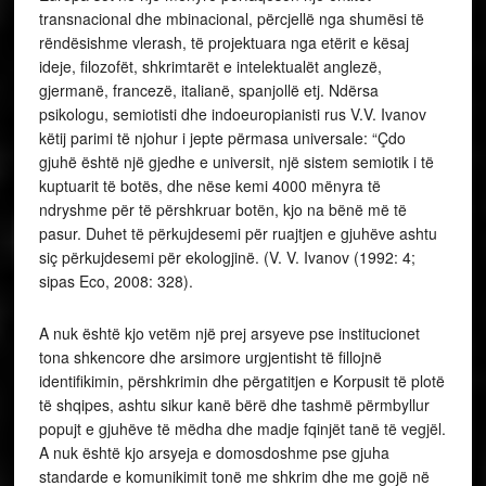
transnacional dhe mbinacional, përcjellë nga shumësi të
rëndësishme vlerash, të projektuara nga etërit e kësaj
ideje, filozofët, shkrimtarët e intelektualët anglezë,
gjermanë, francezë, italianë, spanjollë etj. Ndërsa
psikologu, semiotisti dhe indoeuropianisti rus V.V. Ivanov
këtij parimi të njohur i jepte përmasa universale: “Çdo
gjuhë është një gjedhe e universit, një sistem semiotik i të
kuptuarit të botës, dhe nëse kemi 4000 mënyra të
ndryshme për të përshkruar botën, kjo na bënë më të
pasur. Duhet të përkujdesemi për ruajtjen e gjuhëve ashtu
siç përkujdesemi për ekologjinë. (V. V. Ivanov (1992: 4;
sipas Eco, 2008: 328).
A nuk është kjo vetëm një prej arsyeve pse institucionet
tona shkencore dhe arsimore urgjentisht të fillojnë
identifikimin, përshkrimin dhe përgatitjen e Korpusit të plotë
të shqipes, ashtu sikur kanë bërë dhe tashmë përmbyllur
popujt e gjuhëve të mëdha dhe madje fqinjët tanë të vegjël.
A nuk është kjo arsyeja e domosdoshme pse gjuha
standarde e komunikimit tonë me shkrim dhe me gojë në