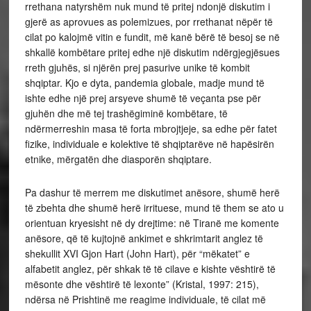
rrethana natyrshëm nuk mund të pritej ndonjë diskutim i
gjerë as aprovues as polemizues, por rrethanat nëpër të
cilat po kalojmë vitin e fundit, më kanë bërë të besoj se në
shkallë kombëtare pritej edhe një diskutim ndërgjegjësues
rreth gjuhës, si njërën prej pasurive unike të kombit
shqiptar. Kjo e dyta, pandemia globale, madje mund të
ishte edhe një prej arsyeve shumë të veçanta pse për
gjuhën dhe më tej trashëgiminë kombëtare, të
ndërmerreshin masa të forta mbrojtjeje, sa edhe për fatet
fizike, individuale e kolektive të shqiptarëve në hapësirën
etnike, mërgatën dhe diasporën shqiptare.
Pa dashur të merrem me diskutimet anësore, shumë herë
të zbehta dhe shumë herë irrituese, mund të them se ato u
orientuan kryesisht në dy drejtime: në Tiranë me komente
anësore, që të kujtojnë ankimet e shkrimtarit anglez të
shekullit XVI Gjon Hart (John Hart), për “mëkatet” e
alfabetit anglez, për shkak të të cilave e kishte vështirë të
mësonte dhe vështirë të lexonte” (Kristal, 1997: 215),
ndërsa në Prishtinë me reagime individuale, të cilat më