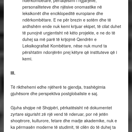
ndërkombëtare, përfaqësimi i ngjarjeve,
personaliteteve dhe njësive onomastike në
leksikonët dhe enciklopeditë europiane dhe
ndërkombëtare. E ne për brezin e sotëm dhe të
ardhshëm ende nuk kemi krijuar ekipet, të cilat duhet
të punojnë urgjentisht në këto projekte, e ne do të
duhej sa më parë të krijojmë Qendrën e
Leksikografisë Kombëtare, nëse nuk mund ta
përshtatim ndonjërën prej këtyre që instituteve që i
kemi.
III.
Të rikthehemi edhe njëherë te gjendja, trashëgimia
gjuhësore dhe perspektiva postglobaliste e saj.
Gjuha shqipe në Shqipëri, përkatësisht në dokumentet
zyrtare sigurisht zë një vend të nderuar, por në jetën
shoqërore, kulturore, fetare dhe madje akademike, nuk e
ka përmasën moderne të studimit, të cilën do të duhej ta