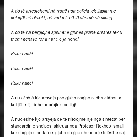
A do të arrestohemi në rrugë nga policia tek flasim me
kolegët në dialekt, në variant, në të vërtetë në slleng!
A do të na përgjojnë spiunët e gjuhës pranë dritares tek u
themi nënave tona
nanë
e
jo
nënë
!
Kuku nanë!
Kuku nanë!
Kuku nanë!
A nuk është kjo arsyeja pse gjuha shqipe si dhe atdheu e
kufijtë e tij, duhet mbrojtur me ligj!
A nuk është kjo arsyeja që të rilexojmë një nga sintezat për
standardin e shqipes, shkruar nga Profesor Rexhep Ismajli,
kur shqipja standarde, gjuha shqipe dhe madje folësit e saj