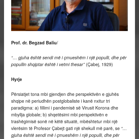
Prof. dr. Begzad Baliu
/
“… gjuha është sendi më i çmueshëm i një populli, dhe për
popullin shqiptar është i vetmi thesar”
(Çabej, 1929)
Hyrje
Përsiatjet tona mbi gjendjen dhe perspektivën e gjuhës
shqipe në periudhën postglobaliste i kanë nxitur tri
paradigma: a) fillimi i pandemisë së Virusit Korona dhe
mbyllja globale; b) shqetësimi mbi perspektivën e
trashëgimisë sonë në këtë situatë, mbështetur mbi një
vlerësim të Profesor Çabejt gati një shekull më parë, se
“…
gjuha është sendi më i çmueshëm i një populli, dhe për