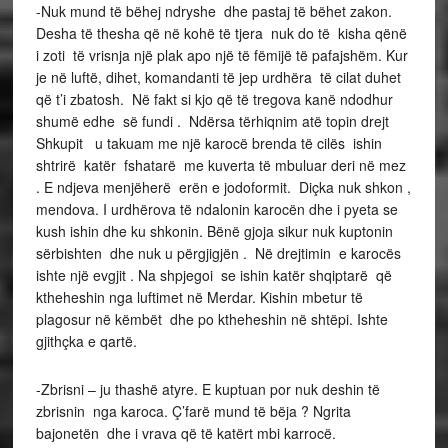
-Nuk mund të bëhej ndryshe dhe pastaj të bëhet zakon.
Desha të thesha që në kohë të tjera nuk do të kisha qënë
i zoti të vrisnja një plak apo një të fëmijë të pafajshëm. Kur
je në luftë, dihet, komandanti të jep urdhëra të cilat duhet
që t’i zbatosh. Në fakt si kjo që të tregova kanë ndodhur
shumë edhe së fundi . Ndërsa tërhiqnim atë topin drejt
Shkupit u takuam me një karocë brenda të cilës ishin
shtrirë katër fshatarë me kuverta të mbuluar deri në mez
. E ndjeva menjëherë erën e jodoformit. Diçka nuk shkon ,
mendova. I urdhërova të ndalonin karocën dhe i pyeta se
kush ishin dhe ku shkonin. Bënë gjoja sikur nuk kuptonin
sërbishten dhe nuk u përgjigjën . Në drejtimin e karocës
ishte një evgjit . Na shpjegoi se ishin katër shqiptarë që
ktheheshin nga luftimet në Merdar. Kishin mbetur të
plagosur në këmbët dhe po ktheheshin në shtëpi. Ishte
gjithçka e qartë.
-Zbrisni – ju thashë atyre. E kuptuan por nuk deshin të
zbrisnin nga karoca. Ç’farë mund të bëja ? Ngrita
bajonetën dhe i vrava që të katërt mbi karrocë.