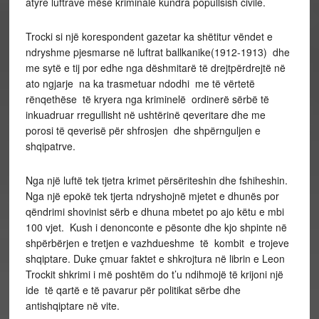
atyre luftrave mëse kriminale kundra popullsish civile.
Trocki si një korespondent gazetar ka shëtitur vëndet e
ndryshme pjesmarse në luftrat ballkanike(1912-1913) dhe
me sytë e tij por edhe nga dëshmitarë të drejtpërdrejtë në
ato ngjarje na ka trasmetuar ndodhi me të vërtetë
rënqethëse të kryera nga kriminelë ordinerë sërbë të
inkuadruar rregullisht në ushtërinë qeveritare dhe me
porosi të qeverisë për shfrosjen dhe shpërnguljen e
shqipatrve.
Nga një luftë tek tjetra krimet përsëriteshin dhe fshiheshin.
Nga një epokë tek tjerta ndryshojnë mjetet e dhunës por
qëndrimi shovinist sërb e dhuna mbetet po ajo këtu e mbi
100 vjet. Kush i denonconte e pësonte dhe kjo shpinte në
shpërbërjen e tretjen e vazhdueshme të kombit e trojeve
shqiptare. Duke çmuar faktet e shkrojtura në librin e Leon
Trockit shkrimi i më poshtëm do t’u ndihmojë të krijoni një
ide të qartë e të pavarur për politikat sërbe dhe
antishqiptare në vite.