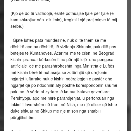
(Kjo që do të vazhdojë, është pothuajse fjalë për fjalë (e
kam shkrojtur nën diktimin), tregimi i një prej miqve të mij
sërbë.)
Gjatë luftës pata mundësinë, nuk di të them se me
dëshirë apo pa dëshirë, të vizitonja Shkupin, pak ditë pas
betejës të Kumanovës. Acarimi me të cilën në Beograd
kishin pranuar kërkesën time për një lejë dhe pengesat
artificiale që më parashtroheshin nga Ministria e Luftës
më kishin bërë të nuhasnja se zotërinjtë që drejtonin
ngjarjet luftarake nuk e kishin ndërgjegjen e pastër dhe
ngjarjet që po ndodhnin aty poshtë korespondonin shumë
pak me të vërtetat zyrtare të komunikatave qeveritare.
Përshtypja, apo më mirë parandjenjat, u përforcuan nga
takimi i favorshëm në tren, në Nish, me një oficer që ishte
duke shkuar në Shkup me një mison nga shtabi i
përgjithshëm.