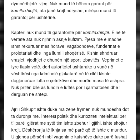
dymbëdhjetë vjeç. Nuk mund të bëhem garant për
komitaxhinjtë
, ata janë krejt ndryshe, mirëpo mund të
garantoj për ushtërinë.
Kapteri nuk mund të garantonte për
komitaxhinjtë
. E në të
vërtetë ata nuk njihnin asnjë kufizim. Pjesa më e madhe
ishin rekurtuar mes horave, vagabondëve, fundërinat e
proletariati dhe nga llumi i shoqërisë. Kishin shndruar
vrasjet, vjedhjet e dhunën një sport zbavitës. Veprimet e
tyre flasin vetë, deri autoritetet ushtarake u vunë në
vështirësi nga kriminelë gjakatarë në të cilët kishte
degjeneruar lufta e çetnikëve dhe morën masa të ashpra.
Nuk pritën bile as fundin e luftës por i çarmatosën dhe i
dërguan në shtëpi.
Ajri i Shkupit ishte duke ma zënë frymën nuk mundesha dot
ta duronja më. Interesi politik dhe kurioziteti intelektual për
t’i parë gjërat me sytë tim ishte zbehur i gjithi, ishte shojtur
krejt. Dëshëronja të iknja sa më parë që të ishte e mundur.
U gjenda përsëri mbi vagonin e kafshëve duke parë fushat