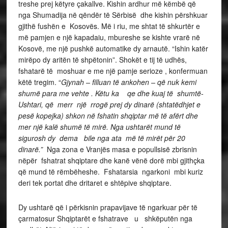
treshe prej këtyre çakallve. Kishin ardhur më këmbë që
nga Shumadija në qëndër të Sërbisë dhe kishin përshkuar
gjithë fushën e Kosovës. Më i riu, me shtat të shkurtër e
më pamjen e një kapadaiu, mbureshe se kishte vrarë në
Kosovë, me një pushkë automatike dy arnautë. “Ishin katër
mirëpo dy aritën të shpëtonin”. Shokët e tij të udhës,
fshatarë të moshuar e me një pamje serioze , konfermuan
këtë tregim. “
Gjynah – filluan të ankohen – që nuk kemi
shumë para me vehte . Këtu ka qe dhe kuaj të shumtë-
Ushtari, që merr një rrogë prej dy dinarë (shtatëdhjet e
pesë kopejka) shkon në fshatin shqiptar më të afërt dhe
mer një kalë shumë të mirë. Nga ushtarët mund të
sigurosh dy dema bile nga ata më të mirët për 20
dinarë.”
Nga zona e Vranjës masa e popullsisë zbrisnin
nëpër fshatrat shqiptare dhe kanë vënë dorë mbi gjithçka
që mund të rëmbëheshe. Fshatarsia ngarkoni mbi kuriz
deri tek portat dhe dritaret e shtëpive shqiptare.
Dy ushtarë që i përkisnin prapavijave të ngarkuar për të
çarmatosur Shqiptarët e fshatrave u shkëputën nga