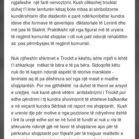
ngjalleshe një farë nervozizmi. Kush cilësohej trockist
duhej t’i linte lamturën kësaj bote mbas ai simbolizonte
kundërshtarin dhe disidentin e parë ndërkombëtar kundra
ideve dhe formave të qeverisjes diktatoriale të Leninit dhe
më pas të Stalinit. Praktikisht një nga figurat më të uryera
të regjimit komunist shqiptar i cili nuk pati ndonjë rehabilitim
as pas përmbysjes të regjimit komunist.
Nuk njiheshin shkrimet e Trockit e kështu ishte mjaft e lehtë
t’i shkarkoje mëkat të bëra e të pa bëra. Sidoqoftë këtu
nuk do të kapim ndonjë aspekt të teorive marskiste -
leniniste aq të pa dëshirura sot nga një masë e madhe
shqiptarësh. Por me gjithëkëtë na duhet të themi se arsyet
e urejtjes nuk kanë qënë vëtëm antistalinizmi i Trockit por
edhe qëndrimi i tij kundra shovinizmit të shteteve ballkanike
e në veçanti kundra Sërbisë në raport me shqiptarët. Kush
e urente dje për motive e nga pozicione të ndryshme është
i lirë ta urejë edhe sot se në fund të fundit ai nuk u nis të
shkruante ndonjë gjë në favor të shqiptarve apo për të
përkrahur shqiptarët por thjesht për të treguar realitetin e