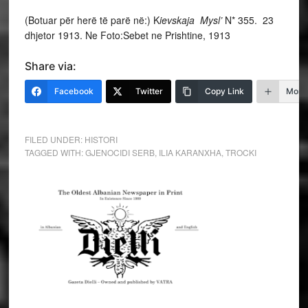
(Botuar për herë të parë në:) K
ievskaja Mysl’
N* 355. 23
dhjetor 1913. Ne Foto:Sebet ne Prishtine, 1913
Share via:
Facebook
Twitter
Copy Link
More
FILED UNDER:
HISTORI
TAGGED WITH:
GJENOCIDI SERB
,
ILIA KARANXHA
,
TROCKI