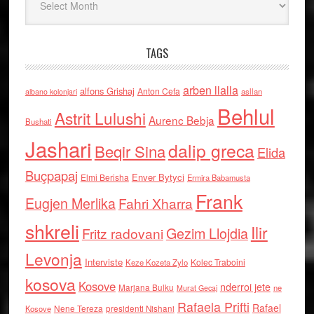
TAGS
arben llalla
alfons Grishaj
Anton Cefa
asllan
albano kolonjari
Behlul
Astrit Lulushi
Aurenc Bebja
Bushati
Jashari
dalip greca
Beqir Sina
Elida
Buçpapaj
Enver Bytyci
Elmi Berisha
Ermira Babamusta
Frank
Eugjen Merlika
Fahri Xharra
shkreli
Ilir
Gezim Llojdia
Fritz radovani
Levonja
Interviste
Kolec Traboini
Keze Kozeta Zylo
kosova
Kosove
nderroi jete
Marjana Bulku
ne
Murat Gecaj
Rafaela Prifti
Rafael
Nene Tereza
Kosove
presidenti Nishani