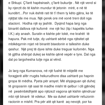
e Shkupi. Ç’farë hapësirash, ç’farë bukurije . Në një vend si
ky njerzit do të kishin mundur të jetonin mirë, e në të
kundërt…Por nuk është rati të t’i them ty këto gjëra, ke të
njëjtat ide me mua. Një çerek ore më vonë treni doli nga
stacioni. Hodha një sy jashtë. Dyqind hapa larg nga
binarët dallova një kufomë me një fez (tip i kapelës turke-
I.K.) aty anash. Suratin e kishte për tokë, me krahët të
hapura. Pak më tutje, dy ushtarë sërbë nga njësitet që
mbikëqyrnin rojet në binarët bisedonin e talleshin duke
qeshur. Një prej të dyve ishte duke treguar kufomën. Nga
të gjitha shënjat dukej se kishte qënë vepër e tyre. Dal nga
dal po largohesha tutje nga ai vënd.
Jo larg nga Kumanova, në një fushë të mbjellë me
foragjerë afër rrugës hekurudhore disa ushtarë po hapnin
gropa të mëdha. Pyeta për arsyet. Më shpjeguan që duhej
të groposnin një sasi të madhe mishi të qelbur i cili gjëndej
në pesëmbëdhjetë apo njëzezt vagona që kishin qëndruar
mbi një binarë të vdekur. Me sa duket ushtarër refuzonin
racionin e mishit. Pra për atë që kanë aq nevojë, por ka