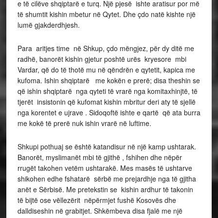
e të cilëve shqiptarë e turq. Një pjesë ishte aratisur por më
të shumtit kishin mbetur në Qytet. Dhe çdo natë kishte një
lumë gjakderdhjesh.
Para aritjes time në Shkup, çdo mëngjez, për dy ditë me
radhë, banorët kishin gjetur poshtë urës kryesore mbi
Vardar, që do të thotë mu në qëndrën e qytetit, kapica me
kufoma. Ishin shqiptarë me kokën e prerë; disa theshin se
që ishin shqiptarë nga qyteti të vrarë nga komitaxhinjtë, të
tjerët insistonin që kufomat kishin mbritur deri aty të sjellë
nga korentet e ujrave . Sidoqoftë ishte e qartë që ata burra
me kokë të prerë nuk ishin vrarë në luftime.
Shkupi pothuaj se është katandisur në një kamp ushtarak.
Banorët, myslimanët mbi të gjithë , fshihen dhe nëpër
rrugët takohen vetëm ushtarakë. Mes masës të ushtarve
shikohen edhe fshatarë sërbë me prejardhje nga të gjitha
anët e Sërbisë. Me pretekstin se kishin ardhur të takonin
të bijtë ose vëllezërit nëpërmjet fushë Kosovës dhe
dalldiseshin në grabitjet. Shkëmbeva disa fjalë me një