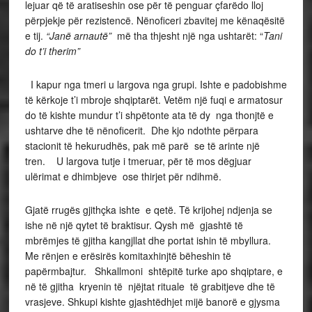
lejuar që të aratiseshin ose për të penguar çfarëdo lloj
përpjekje për rezistencë. Nënoficeri zbavitej me kënaqësitë
e tij.
“Janë arnautë”
më tha thjesht një nga ushtarët: “
Tani
do t’i therim”
I kapur nga tmeri u largova nga grupi. Ishte e padobishme
të kërkoje t’i mbroje shqiptarët. Vetëm një fuqi e armatosur
do të kishte mundur t’i shpëtonte ata të dy nga thonjtë e
ushtarve dhe të nënoficerit. Dhe kjo ndothte përpara
stacionit të hekurudhës, pak më parë se të arinte një
tren. U largova tutje i tmeruar, për të mos dëgjuar
ulërimat e dhimbjeve ose thirjet për ndihmë.
Gjatë rrugës gjithçka ishte e qetë. Të krijohej ndjenja se
ishe në një qytet të braktisur. Qysh më gjashtë të
mbrëmjes të gjitha kangjllat dhe portat ishin të mbyllura.
Me rënjen e erësirës komitaxhinjtë bëheshin të
papërmbajtur. Shkallmoni shtëpitë turke apo shqiptare, e
në të gjitha kryenin të njëjtat rituale të grabitjeve dhe të
vrasjeve. Shkupi kishte gjashtëdhjet mijë banorë e gjysma