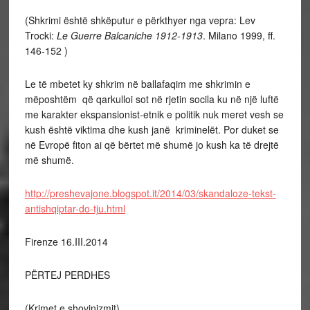
(Shkrimi është shkëputur e përkthyer nga vepra: Lev
Trocki:
Le Guerre Balcaniche 1912-1913
. Milano 1999, ff.
146-152 )
Le të mbetet ky shkrim në ballafaqim me shkrimin e
mëposhtëm që qarkulloi sot në rjetin socila ku në një luftë
me karakter ekspansionist-etnik e politik nuk meret vesh se
kush është viktima dhe kush janë kriminelët. Por duket se
në Evropë fiton ai që bërtet më shumë jo kush ka të drejtë
më shumë.
http://preshevajone.blogspot.it/2014/03/skandaloze-tekst-
antishqiptar-do-tju.html
Firenze 16.III.2014
PËRTEJ PERDHES
(Krimet e shovinizmit)