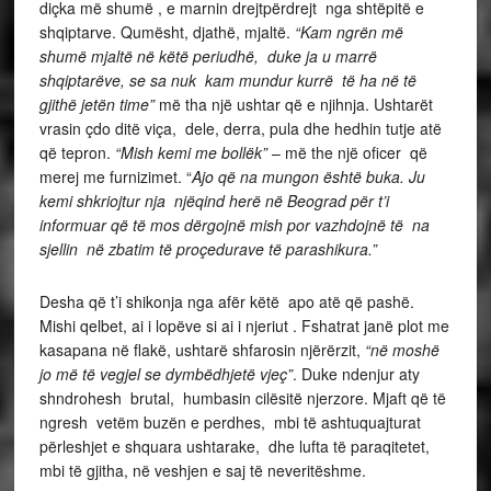
diçka më shumë , e marnin drejtpërdrejt nga shtëpitë e
shqiptarve. Qumësht, djathë, mjaltë.
“Kam ngrën më
shumë mjaltë në këtë periudhë, duke ja u marrë
shqiptarëve, se sa nuk kam mundur kurrë të ha në të
gjithë jetën time”
më tha një ushtar që e njihnja. Ushtarët
vrasin çdo ditë viça, dele, derra, pula dhe hedhin tutje atë
që tepron.
“Mish kemi me bollëk”
– më the një oficer që
merej me furnizimet. “
Ajo që na mungon është buka. Ju
kemi shkriojtur nja njëqind herë në Beograd për t’i
informuar që të mos dërgojnë mish por vazhdojnë të na
sjellin në zbatim të proçedurave të parashikura.”
Desha që t’i shikonja nga afër këtë apo atë që pashë.
Mishi qelbet, ai i lopëve si ai i njeriut . Fshatrat janë plot me
kasapana në flakë, ushtarë shfarosin njërërzit,
“në moshë
jo më të vegjel se dymbëdhjetë vjeç”
. Duke ndenjur aty
shndrohesh brutal, humbasin cilësitë njerzore. Mjaft që të
ngresh vetëm buzën e perdhes, mbi të ashtuquajturat
përleshjet e shquara ushtarake, dhe lufta të paraqitetet,
mbi të gjitha, në veshjen e saj të neveritëshme.