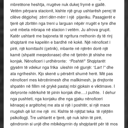
mbretëone heshtja, rrugëve nuk dukej frymë e gjallë.
Vetëm përpara stacionit, kishte një grup ushtarësh perej të
cilëve dëgjohej zërri dërr-mërr i një pijaniku. Pasagjerët e
tjerë që zbritën nga treni u larguan nëpër rrugët e tyre dhe
unë mbeta mbrapa në stacion i vetëm. Ju afrova grupit.
Katër ushtarë me bajoneta të ngritura rrethonin dy të rinj
shqiptarë me kapelën e bardhë në kokë. Një nënoficet i
pirë, një komitaxhi (çetnik), mbante në njërën dorë një
kamë (shpatë meqedonase) dhe në tjetrën jë shishe me
konjak. Nënoficeri i urdhëronte:
“Poshtë!
” Shqiptarët
gjysëm të vdekur nga frika uleshin në gjunjë:
“Lart !”
dhe
ata ngriheshin. Kjo skenë u përsërit shumë herë. Më pas
nënoficeri mes kërcënimesh dhe mallkimesh, ja drejtonte
shpatën në fillim në grykë pastaj mbi gjoksin e viktimave. I
detyronte ndërkohë të pinin konjak dhe….i puthte. I dehur
nga pushteti, nga konjaku dhe nga gjaku nënoficeri
kënaqej e argëtohej me ata si një i poshtër, si një mace
rrugësh që lot me një mi. Kishte të njëjtat teka të njëjtën
psikollogji. Tre ushtarët e tjerë, që nuk ishin të pirë,
qëndronin si unjë dhe mbikëqyrnin dy shqiptarët për të mos