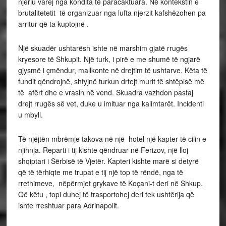
njeriu varej nga kondita të paracaktuara. Në kontekstin e
brutalitetetit të organizuar nga lufta njerzit kafshëzohen pa
arritur që ta kuptojnë .
Një skuadër ushtarësh ishte në marshim gjatë rrugës
kryesore të Shkupit. Një turk, i pirë e me shumë të ngjarë
gjysmë i çmëndur, mallkonte në drejtim të ushtarve. Këta të
fundit qëndrojnë, shtyjnë turkun drtejt murit të shtëpisë më
të afërt dhe e vrasin në vend. Skuadra vazhdon pastaj
drejt rrugës së vet, duke u imituar nga kalimtarët. Incidenti
u mbyll.
Të njëjtën mbrëmje takova në një hotel një kapter të cilin e
njihnja. Reparti i tij kishte qëndruar në Ferizov, një lloj
shqiptari i Sërbisë të Vjetër. Kapteri kishte marë si detyrë
që të tërhiqte me trupat e tij një top të rëndë, nga të
rrethimeve, nëpërmjet grykave të Koçani-t deri në Shkup.
Që këtu , topi duhej të trasportohej deri tek ushtërija që
ishte rreshtuar para Adrinapolit.