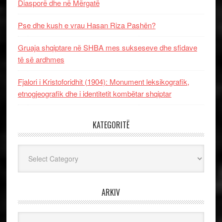
Diasporë dhe në Mërgatë
Pse dhe kush e vrau Hasan Riza Pashën?
Gruaja shqiptare në SHBA mes sukseseve dhe sfidave
të së ardhmes
Fjalori i Kristoforidhit (1904): Monument leksikografik,
etnogjeografik dhe i identitetit kombëtar shqiptar
KATEGORITË
Kategoritë
ARKIV
Arkiv