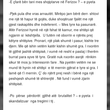
-E çfarë bën tani mes shqiptarve në Ferizov ? – e pyeta
-Pjek pula dhe vras arnautët. Mirëpo jam bërë derr- shtovi
me një të hapur të gojës, duke shoqëruar fjalët me një
gjest raskapitës dhe indeferent. – Mes tyre ka pasunarë.
Afër Ferizovi hymë në një fshat të kamur, me shtëpi që
ngjanin si kështjella. U futëm në oborrin e njërës prej
këtyre shtëpive. Pronari, një plak shumë i pasur, kishte tre
djem. Me që ishin vetëm katër kishin shumë gra. I nxorëm
të gjithë jashtë shtëpisë, i vumë në resht e pastaj i therëm
burrat para syve të tyre. Gratë nuk nxorën asnjë rënkim
sikur të mos ju interesonin fare . Na pyetën vetëm ne se
mund të hynin në shtëpi e të mernin gjërat e tyre si gra. I
lamë që t’i mernin. Ç’ do njërit prej nesh i bënë nga një
peshqesh shumë të shtrenjtë . Në fund i vumë zjarin
shtëpisë.
-Po përse përdorët gjithë atë brutalitet ? – e pyeta i
skandalizuar nga tregimi i tij .