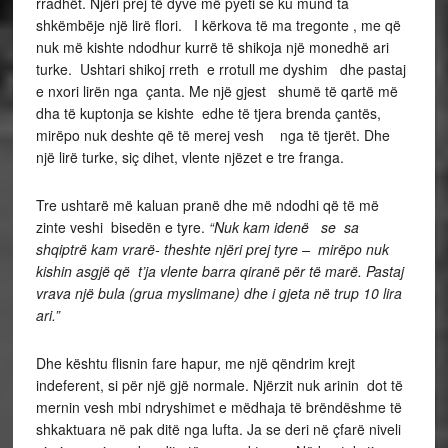
rradhët. Njëri prej të dyve më pyeti se ku mund ta
shkëmbëje një lirë flori. I kërkova të ma tregonte , me që
nuk më kishte ndodhur kurrë të shikoja një monedhë ari
turke. Ushtari shikoj rreth e rrotull me dyshim dhe pastaj
e nxori lirën nga çanta. Me një gjest shumë të qartë më
dha të kuptonja se kishte edhe të tjera brenda çantës,
mirëpo nuk deshte që të merej vesh nga të tjerët. Dhe
një lirë turke, siç dihet, vlente njëzet e tre franga.
Tre ushtarë më kaluan pranë dhe më ndodhi që të më
zinte veshi bisedën e tyre.
“Nuk kam idenë se sa
shqiptrë kam vrarë- theshte njëri prej tyre – mirëpo nuk
kishin asgjë që t’ja vlente barra qiranë për të marë. Pastaj
vrava një bula (grua myslimane) dhe i gjeta në trup 10 lira
ari.”
Dhe kështu flisnin fare hapur, me një qëndrim krejt
indeferent, si për një gjë normale. Njërzit nuk arinin dot të
mernin vesh mbi ndryshimet e mëdhaja të brëndëshme të
shkaktuara në pak ditë nga lufta. Ja se deri në çfarë niveli