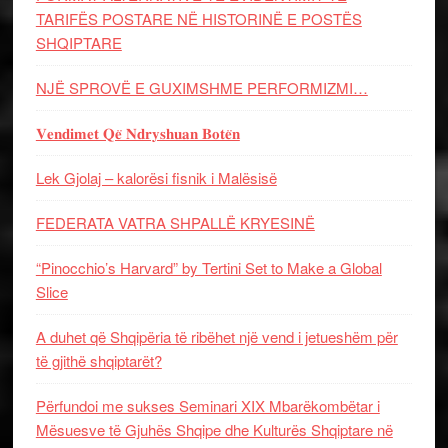
TARIFËS POSTARE NË HISTORINË E POSTËS
SHQIPTARE
NJË SPROVË E GUXIMSHME PERFORMIZMI…
𝐕𝐞𝐧𝐝𝐢𝐦𝐞𝐭 𝐐𝐞̈ 𝐍𝐝𝐫𝐲𝐬𝐡𝐮𝐚𝐧 𝐁𝐨𝐭𝐞̈𝐧
Lek Gjolaj – kalorësi fisnik i Malësisë
FEDERATA VATRA SHPALLË KRYESINË
“Pinocchio’s Harvard” by Tertini Set to Make a Global
Slice
A duhet që Shqipëria të ribëhet një vend i jetueshëm për
të gjithë shqiptarët?
Përfundoi me sukses Seminari XIX Mbarëkombëtar i
Mësuesve të Gjuhës Shqipe dhe Kulturës Shqiptare në