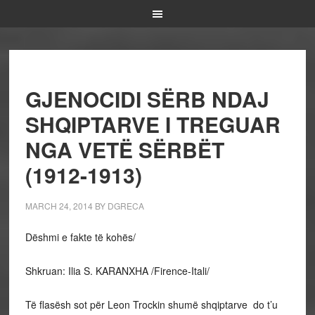
GJENOCIDI SËRB NDAJ
SHQIPTARVE I TREGUAR
NGA VETË SËRBËT
(1912-1913)
MARCH 24, 2014
BY
DGRECA
Dëshmi e fakte të kohës/
Shkruan: Ilia S. KARANXHA /Firence-Itali/
Të flasësh sot për Leon Trockin shumë shqiptarve do t’u