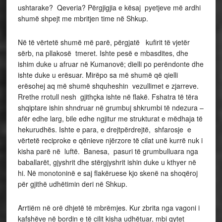
ushtarake? Qeveria? Përgjigjia e kësaj pyetjeve më ardhi
shumë shpejt me mbritjen time në Shkup.
Në të vërtetë shumë më parë, përgjatë kufirit të vjetër
sërb, na pllakosë tmeret. Ishte pesë e mbasdites, dhe
ishim duke u afruar në Kumanovë; dielli po perëndonte dhe
ishte duke u erësuar. Mirëpo sa më shumë që qielli
erësohej aq më shumë shquheshin vezullimet e zjarreve.
Rrethe rrotull nesh gjithçka ishte në flakë. Fshatra të tëra
shqiptare ishin shndruar në grumbuj shkrumbi të ndezura –
afër edhe larg, bile edhe ngjitur me strukturat e mëdhaja të
hekurudhës. Ishte e para, e drejtpërdrejtë, shfarosje e
vërtetë reciproke e qënieve njërzore të cilat unë kurrë nuk i
kisha parë në luftë. Banesa, pasuri të grumbulluara nga
baballarët, gjyshrit dhe stërgjyshrit ishin duke u kthyer në
hi. Në monotoninë e saj flakëruese kjo skenë na shoqëroj
për gjithë udhëtimin deri në Shkup.
Arrtiëm në orë dhjetë të mbrëmjes. Kur zbrita nga vagoni i
kafshëve në bordin e të cilit kisha udhëtuar, mbi qytet