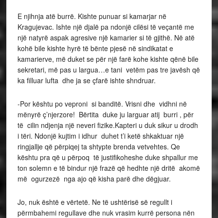
E njihnja atë burrë. Kishte punuar si kamarjar në
Kragujevac. Ishte një djalë pa ndonjë cilësi të veçantë me
një natyrë aspak agresive një kamarier si të gjithë. Në atë
kohë bile kishte hyrë të bënte pjesë në sindikatat e
kamarierve, më duket se për një farë kohe kishte qënë bile
sekretari, më pas u largua…e tani vetëm pas tre javësh që
ka filluar lufta dhe ja se çfarë ishte shndruar.
-Por kështu po veproni si banditë. Vrisni dhe vidhni në
mënyrë ç’njerzore! Bërtita duke ju larguar atij burri , për
të cilin ndjenja një neveri fizike.Kapteri u duk sikur u drodh
i tëri. Ndonjë kujtim i idhur duhet t’i ketë shkaktuar një
ringjallje që përpiqej ta shtypte brenda vetvehtes. Qe
kështu pra që u përpoq të justifikoheshe duke shpallur me
ton solemn e të bindur një frazë që hedhte një dritë akomë
më ogurzezë nga ajo që kisha parë dhe dëgjuar.
Jo, nuk është e vërtetë. Ne të ushtërisë së regullt i
përmbahemi regullave dhe nuk vrasim kurrë persona nën