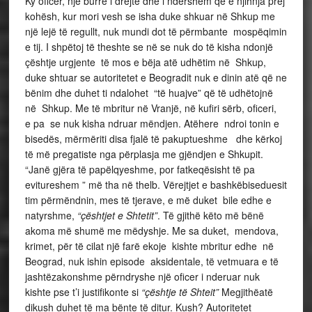
Ky oficer, një burrë i drejtë dhe i ndershëm që e njihnja prej
kohësh, kur mori vesh se isha duke shkuar në Shkup me
një lejë të regullt, nuk mundi dot të përmbante mospëqimin
e tij. I shpëtoj të theshte se në se nuk do të kisha ndonjë
çështje urgjente të mos e bëja atë udhëtim në Shkup,
duke shtuar se autoritetet e Beogradit nuk e dinin atë që ne
bënim dhe duhet ti ndalohet “të huajve” që të udhëtojnë
në Shkup. Me të mbritur në Vranjë, në kufiri sërb, oficeri,
e pa se nuk kisha ndruar mëndjen. Atëhere ndroi tonin e
bisedës, mërmëriti disa fjalë të pakuptueshme dhe kërkoj
të më pregatiste nga përplasja me gjëndjen e Shkupit.
“Janë gjëra të papëlqyeshme, por fatkeqësisht të pa
evitureshem ” më tha në thelb. Vërejtjet e bashkëbiseduesit
tim përmëndnin, mes të tjerave, e më duket bile edhe e
natyrshme,
“çështjet e Shtetit”
. Të gjithë këto më bënë
akoma më shumë me mëdyshje. Me sa duket, mendova,
krimet, për të cilat një farë ekoje kishte mbritur edhe në
Beograd, nuk ishin episode aksidentale, të vetmuara e të
jashtëzakonshme përndryshe një oficer i nderuar nuk
kishte pse t’i justifikonte si
“çështje të Shteit”
Megjithëatë
dikush duhet të ma bënte të ditur. Kush? Autoritetet