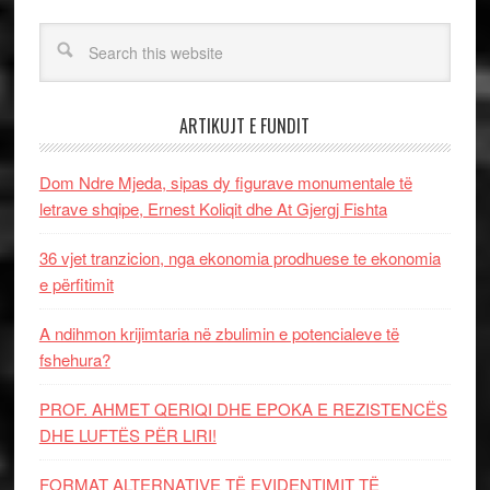
ARTIKUJT E FUNDIT
Dom Ndre Mjeda, sipas dy figurave monumentale të
letrave shqipe, Ernest Koliqit dhe At Gjergj Fishta
36 vjet tranzicion, nga ekonomia prodhuese te ekonomia
e përfitimit
A ndihmon krijimtaria në zbulimin e potencialeve të
fshehura?
PROF. AHMET QERIQI DHE EPOKA E REZISTENCЁS
DHE LUFTЁS PЁR LIRI!
FORMAT ALTERNATIVE TË EVIDENTIMIT TË