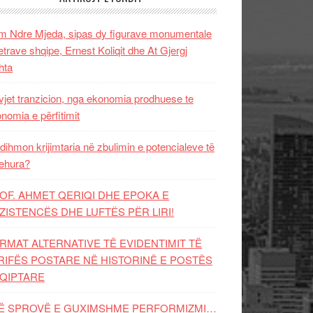
 Ndre Mjeda, sipas dy figurave monumentale
letrave shqipe, Ernest Koliqit dhe At Gjergj
hta
vjet tranzicion, nga ekonomia prodhuese te
nomia e përfitimit
dihmon krijimtaria në zbulimin e potencialeve të
ehura?
OF. AHMET QERIQI DHE EPOKA E
ZISTENCЁS DHE LUFTЁS PЁR LIRI!
RMAT ALTERNATIVE TË EVIDENTIMIT TË
RIFËS POSTARE NË HISTORINË E POSTËS
QIPTARE
Ë SPROVË E GUXIMSHME PERFORMIZMI…