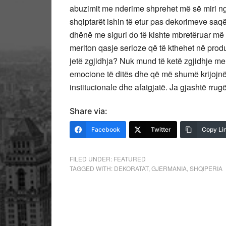
abuzimit me nderime shprehet më së miri nga
shqiptarët ishin të etur pas dekorimeve saq
dhënë me siguri do të kishte mbretëruar më g
meriton qasje serioze që të kthehet në prod
jetë zgjidhja? Nuk mund të ketë zgjidhje me
emocione të ditës dhe që më shumë krijojnë 
institucionale dhe afatgjatë. Ja gjashtë rru
Share via:
Facebook
Twitter
Copy Li
FILED UNDER:
FEATURED
TAGGED WITH:
DEKORATAT
,
GJERMANIA
,
SHQIPERIA