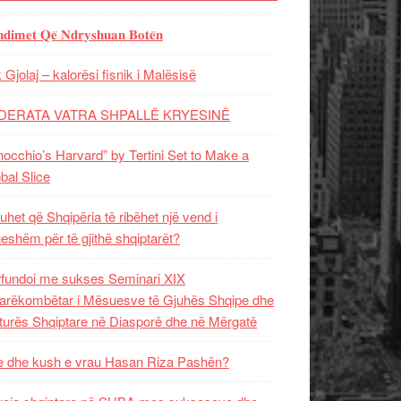
𝐝𝐢𝐦𝐞𝐭 𝐐𝐞̈ 𝐍𝐝𝐫𝐲𝐬𝐡𝐮𝐚𝐧 𝐁𝐨𝐭𝐞̈𝐧
 Gjolaj – kalorësi fisnik i Malësisë
DERATA VATRA SHPALLË KRYESINË
nocchio’s Harvard” by Tertini Set to Make a
bal Slice
uhet që Shqipëria të ribëhet një vend i
ueshëm për të gjithë shqiptarët?
fundoi me sukses Seminari XIX
rëkombëtar i Mësuesve të Gjuhës Shqipe dhe
turës Shqiptare në Diasporë dhe në Mërgatë
 dhe kush e vrau Hasan Riza Pashën?