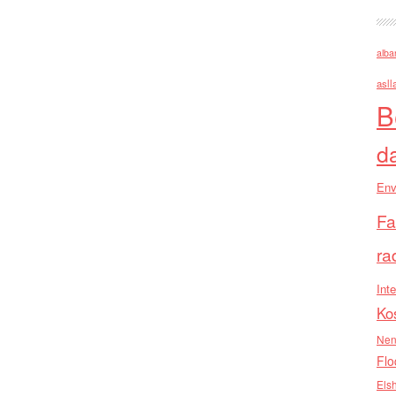
alba
asll
B
d
Env
Fa
ra
Inte
Ko
Nen
Flo
Els