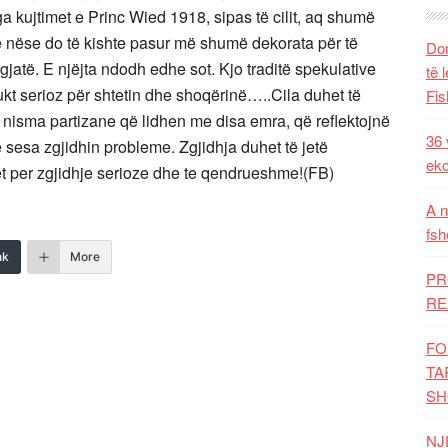
 kujtimet e Princ Wied 1918, sipas të cilit, aq shumë
ë nëse do të kishte pasur më shumë dekorata për të
Dom
jatë. E njëjta ndodh edhe sot. Kjo traditë spekulative
të 
ukt serioz për shtetin dhe shoqërinë…..Cila duhet të
Fis
 nisma partizane që lidhen me disa emra, që reflektojnë
36 
sesa zgjidhin probleme. Zgjidhja duhet të jetë
eko
gët per zgjidhje serioze dhe te qendrueshme!(FB)
A n
fsh
nk
More
PR
RE
FO
TA
SH
NJ