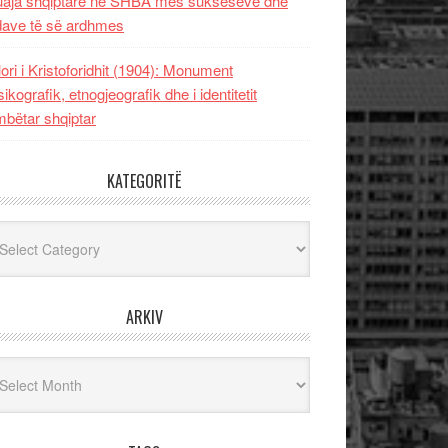
uaja shqiptare në SHBA mes sukseseve dhe
dave të së ardhmes
lori i Kristoforidhit (1904): Monument
sikografik, etnogjeografik dhe i identitetit
bëtar shqiptar
KATEGORITË
egoritë
ARKIV
iv