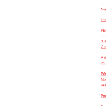
𝐕𝐞
Lek
FE
“Pi
Glo
A d
jet
Për
Mba
Kul
Pse