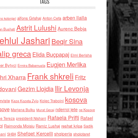
TAGS
arben llalla
alfons Grishaj
Anton Cefa
no kolonjari
Astrit Lulushi
Aurenc Bebja
an Bushati
ehlul Jashari
Beqir Sina
alip greca
Elida Buçpapaj
Elmi Berisha
Eugjen Merlika
er Bytyci
Ermira Babamusta
Frank shkreli
hri Xharra
Fritz
Ilir Levonja
Gezim Llojdia
dovani
kosova
rviste
Kolec Traboini
Keze Kozeta Zylo
sove
nderroi jete
Marjana Bulku
ne Kosove
Murat Gecaj
Rafaela Prifti
Rafael
e Tereza
presidenti Nishani
qi
Raimonda Moisiu
Ramiz Lushaj
reshat kripa
Sadik
Shefqet Kercelli
shqiperia
hani
shqiptaret
SHBA