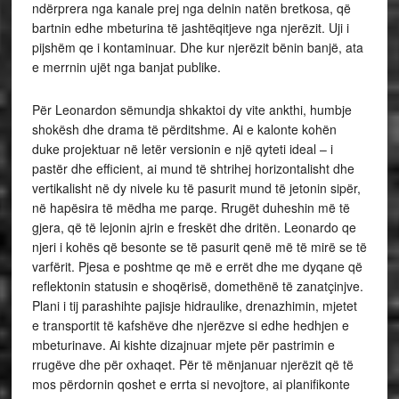
ndërprera nga kanale prej nga delnin natën bretkosa, që
bartnin edhe mbeturina të jashtëqitjeve nga njerëzit. Uji i
pijshëm qe i kontaminuar. Dhe kur njerëzit bënin banjë, ata
e merrnin ujët nga banjat publike.
Për Leonardon sëmundja shkaktoi dy vite ankthi, humbje
shokësh dhe drama të përditshme. Ai e kalonte kohën
duke projektuar në letër versionin e një qyteti ideal – i
pastër dhe efficient, ai mund të shtrihej horizontalisht dhe
vertikalisht në dy nivele ku të pasurit mund të jetonin sipër,
në hapësira të mëdha me parqe. Rrugët duheshin më të
gjera, që të lejonin ajrin e freskët dhe dritën. Leonardo qe
njeri i kohës që besonte se të pasurit qenë më të mirë se të
varfërit. Pjesa e poshtme qe më e errët dhe me dyqane që
reflektonin statusin e shoqërisë, domethënë të zanatçinjve.
Plani i tij parashihte pajisje hidraulike, drenazhimin, mjetet
e transportit të kafshëve dhe njerëzve si edhe hedhjen e
mbeturinave. Ai kishte dizajnuar mjete për pastrimin e
rrugëve dhe për oxhaqet. Për të mënjanuar njerëzit që të
mos përdornin qoshet e errta si nevojtore, ai planifikonte