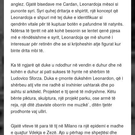
anglez. Gjatë bisedave me Cardan, Leonardoja mësoi si
punonte syri. Syri quhej dritarja e shpirtit, një koncept që
Leonardoja e shpuri më tej duke e identifikuar si
qendrën vitale për të kuptuar botën e pafundme të natyrës.
Ndërsa të tjerët në atë kohë besonin se lentet qenë pjesa
më e rëndësishme e syrit, Leonardoja qe më shumë i
interesuar për retinën dhe se si krijoheshin atje figurat kur
binte drita mbi të.
Ka të ngjarë që duke u ndodhur në vendin e duhur dhe në
kohën e duhur ai pati sukses të hynte në shërbim të
Ludovico Sforza. Duka e çmonte dukshëm Leonardon, që i
shërbeu atij vite me radhë si inxhinier ushtarak dhe po
ashtu si arkitekt. Projektet e tij qenë të mdryshme. Këtu
bënte piktura, skulptura, një projekt parku, ose armë të
reja, një ditë zbaviste oborrin me muzikë`, ditën tjetër
prodhonte vaj ulliri.
Gjatë viteve të para të tij në Milano ra një epidemi e madhe
e quajtur Vdekja e Zezë. Ajo u përhap me shpejtësi dhe