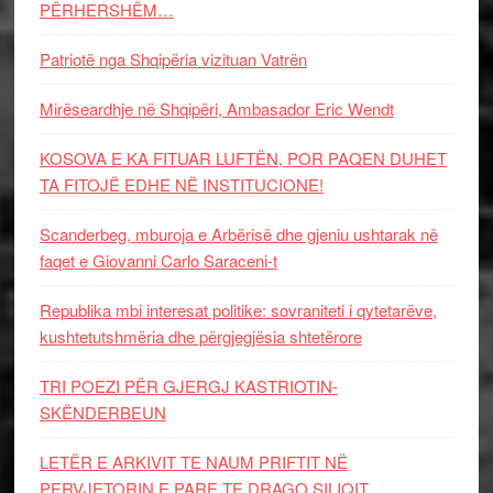
PËRHERSHËM…
Patriotë nga Shqipëria vizituan Vatrën
Mirëseardhje në Shqipëri, Ambasador Eric Wendt
KOSOVA E KA FITUAR LUFTËN, POR PAQEN DUHET
TA FITOJË EDHE NË INSTITUCIONE!
Scanderbeg, mburoja e Arbërisë dhe gjeniu ushtarak në
faqet e Giovanni Carlo Saraceni-t
Republika mbi interesat politike: sovraniteti i qytetarëve,
kushtetutshmëria dhe përgjegjësia shtetërore
TRI POEZI PËR GJERGJ KASTRIOTIN-
SKËNDERBEUN
LETËR E ARKIVIT TE NAUM PRIFTIT NË
PERVJETORIN E PARE TE DRAGO SILIQIT