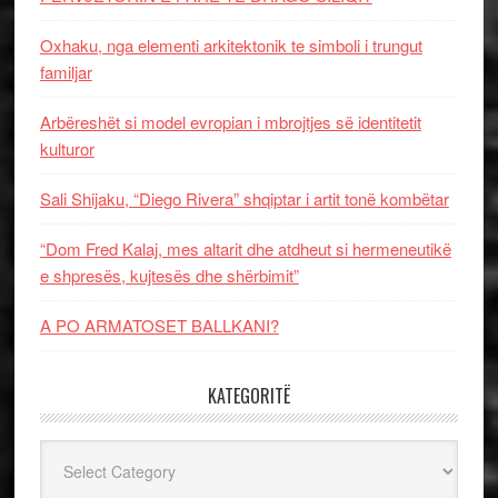
Oxhaku, nga elementi arkitektonik te simboli i trungut
familjar
Arbëreshët si model evropian i mbrojtjes së identitetit
kulturor
Sali Shijaku, “Diego Rivera” shqiptar i artit tonë kombëtar
“Dom Fred Kalaj, mes altarit dhe atdheut si hermeneutikë
e shpresës, kujtesës dhe shërbimit”
A PO ARMATOSET BALLKANI?
KATEGORITË
Kategoritë