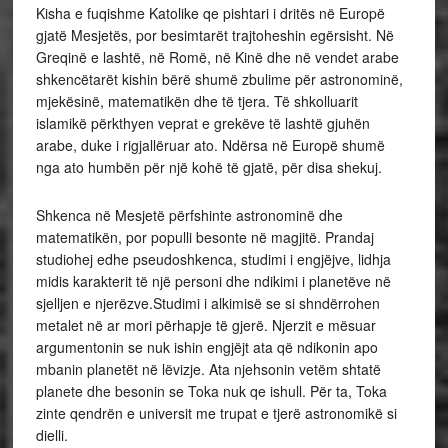
Kisha e fuqishme Katolike qe pishtari i dritës në Europë
gjatë Mesjetës, por besimtarët trajtoheshin egërsisht. Në
Greqinë e lashtë, në Romë, në Kinë dhe në vendet arabe
shkencëtarët kishin bërë shumë zbulime për astronominë,
mjekësinë, matematikën dhe të tjera. Të shkolluarit
islamikë përkthyen veprat e grekëve të lashtë gjuhën
arabe, duke i rigjallëruar ato. Ndërsa në Europë shumë
nga ato humbën për një kohë të gjatë, për disa shekuj.
Shkenca në Mesjetë përfshinte astronominë dhe
matematikën, por populli besonte në magjitë. Prandaj
studiohej edhe pseudoshkenca, studimi i engjëjve, lidhja
midis karakterit të një personi dhe ndikimi i planetëve në
sjelljen e njerëzve.Studimi i alkimisë se si shndërrohen
metalet në ar mori përhapje të gjerë. Njerzit e mësuar
argumentonin se nuk ishin engjëjt ata që ndikonin apo
mbanin planetët në lëvizje. Ata njehsonin vetëm shtatë
planete dhe besonin se Toka nuk qe ishull. Për ta, Toka
zinte qendrën e universit me trupat e tjerë astronomikë si
dielli.