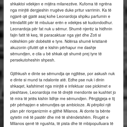
shkaktoi vdekjen e mijëra milanezëve. Kufoma të ngrëna
nga minjtë dergjeshin rrugëve duke pritur varrimin. Ka të
ngjarë që gjatë asaj kohe Leonardoja shpiku parfumin e
trëndafilit për të mbuluar erën e vdekjes së kudondodhur.
Leonardoja për fat nuk u sëmur. Shumë njerëz ia hidhnin
fajin fatit të keq, të paracaktuar nga yjet dhe Zoti si
ndëshkim për dobësitë e tyre. Ndërsa shumë kristianë
akuzonin çifutët që e kishin përhapur me dashje
sëmundjen, e cila u bë shkak që shumë prej tyre të
persekutoheshin shpesh.
Gjithkush e dinte se sëmundja qe ngjitëse, por askush nuk
e dinte si mund ta ndalonte atë. Edhe pse nuk i dinin
shkaqet, kafshimet nga minjtë e infektuar ose pickimet e
pleshtave, Leonardoja me të drejtë mendonte se kushtet jo
të mira të jetës kishin lidhje me sëmundjen. Përgjigjeja e tij
për përhapjen e sëmundjes qe ambicioze. Ai përpiloi një
plan për riorganizmin e gjithë Milanos. Ai donte ta bënte
qytetin më të pastër dhe më të shëndetshëm. Rrugët e
Milanos qenë të ngushta, të pista dhe të mbipopulluara të