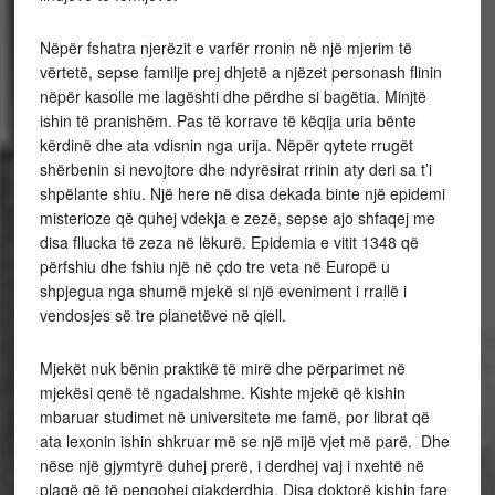
Nëpër fshatra njerëzit e varfër rronin në një mjerim të
vërtetë, sepse familje prej dhjetë a njëzet personash flinin
nëpër kasolle me lagështi dhe përdhe si bagëtia. Minjtë
ishin të pranishëm. Pas të korrave të këqija uria bënte
kërdinë dhe ata vdisnin nga urija. Nëpër qytete rrugët
shërbenin si nevojtore dhe ndyrësirat rrinin aty deri sa t’i
shpëlante shiu. Një here në disa dekada binte një epidemi
misterioze që quhej vdekja e zezë, sepse ajo shfaqej me
disa fllucka të zeza në lëkurë. Epidemia e vitit 1348 që
përfshiu dhe fshiu një në çdo tre veta në Europë u
shpjegua nga shumë mjekë si një eveniment i rrallë i
vendosjes së tre planetëve në qiell.
Mjekët nuk bënin praktikë të mirë dhe përparimet në
mjekësi qenë të ngadalshme. Kishte mjekë që kishin
mbaruar studimet në universitete me famë, por librat që
ata lexonin ishin shkruar më se një mijë vjet më parë. Dhe
nëse një gjymtyrë duhej prerë, i derdhej vaj i nxehtë në
plagë që të pengohej gjakderdhja. Disa doktorë kishin fare