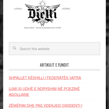
ARTIKUJT E FUNDIT
SHPALLET KËSHILLI I FEDERATËS VATRA
LUMI SI UDHË E NDRYSHIM NË POEZINË
AGOLLIANE
ZËMËRIM DHE PAS VDEKJES! DISIDENTI I