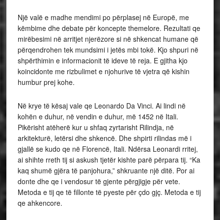
Një valë e madhe mendimi po përplasej në Europë, me
këmbime dhe debate për koncepte themelore. Rezultati qe
mirëbesimi në arritjet njerëzore si në shkencat humane që
përqendrohen tek mundsimi i jetës mbi tokë. Kjo shpuri në
shpërthimin e informacionit të ideve të reja. E gjitha kjo
koincidonte me rizbulimet e njohurive të vjetra që kishin
humbur prej kohe.
Në krye të kësaj vale qe Leonardo Da Vinci. Ai lindi në
kohën e duhur, në vendin e duhur, më 1452 në Itali.
Pikërisht atëherë kur u shfaq zyrtarisht Rilindja, në
arkitekturë, letërsi dhe shkencë. Dhe shpirti rilindas më i
gjallë se kudo qe në Florencë, Itali. Ndërsa Leonardi rritej,
ai shihte rreth tij si askush tjetër kishte parë përpara tij. “Ka
kaq shumë gjëra të panjohura,” shkruante një ditë. Por ai
donte dhe qe i vendosur të gjente përgjigje për vete.
Metoda e tij qe të fillonte të pyeste për çdo gjç. Metoda e tij
qe ahkencore.