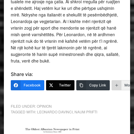
tualete me ajrosje nga çatia. Ai shkroi rregulla për ruajtjen
e shëndetit. Haj vetëm kur ke uri dhe përtype ushqimin
mirë. Ndryshe nga italianët e shekullit të pesëmbëdhjetë,
Leonardoja qe vegjetarian. Ai i kishte mëri njerëzit që
vrisnin zogj për sport dhe mendonte se njerëzit që hanë
mish qenë varrshëtitës. Për Leonardon, në të ardhmen
njerëzit nuk do të vrisnin më kafshë vetëm për t’i ngrënë.
Në një kohë kur të tjerët lakmonin për të ngrënë, ai
sugjeronte të hanin supë minestronesh dhe qiqra, sallatë,
fruta, verë dhe bukë.
Share via:
Facebook
Twitter
Copy Link
More
FILED UNDER:
OPINION
TAGGED WITH:
LEONARDO DAVINCI
,
NAUM PRIFTI