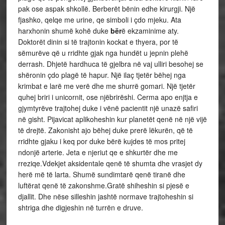
pak ose aspak shkollë. Berberët bënin edhe kirurgji. Një
fjashko, qelqe me urine, qe simboli i çdo mjeku. Ata
harxhonin shumë kohë duke
bër
ë
ekzaminime aty.
Doktorët dinin si të trajtonin kockat e thyera, por të
sëmurëve që u rridhte gjak nga hundët u jepnin plehë
derrash. Dhjetë hardhuca të gjelbra në vaj ulliri besohej se
shëronin çdo plagë të hapur. Një ilaç tjetër bëhej nga
krimbat e larë me verë dhe me shurrë gomari. Një tjetër
quhej briri i unicornit, ose njëbrirëshi. Cerma apo enjtja e
gjymtyrëve trajtohej duke i vënë pacientit një unazë safiri
në gisht. Pijavicat aplikoheshin kur planetët qenë në një vijë
të drejtë. Zakonisht ajo bëhej duke prerë lëkurën, që të
rridhte gjaku i keq por duke bërë kujdes të mos pritej
ndonjë arterie. Jeta e njeriut qe e shkurtër dhe me
rreziqe.Vdekjet aksidentale qenë të shumta dhe vrasjet dy
herë më të larta. Shumë sundimtarë qenë tiranë dhe
luftërat qenë të zakonshme.Gratë shiheshin si pjesë e
djallit. Dhe nëse silleshin jashtë normave trajtoheshin si
shtriga dhe digjeshin në turrën e druve.