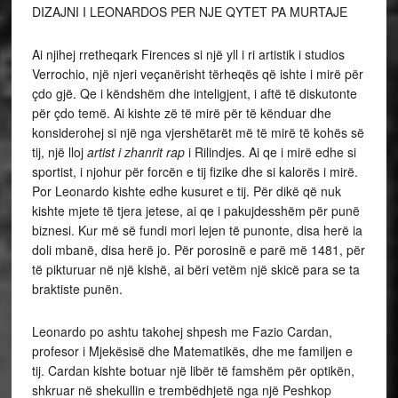
DIZAJNI I LEONARDOS PER NJE QYTET PA MURTAJE
Ai njihej rretheqark Firences si një yll i ri artistik i studios
Verrochio, një njeri veçanërisht tërheqës që ishte i mirë për
çdo gjë. Qe i këndshëm dhe inteligjent, i aftë të diskutonte
për çdo temë. Ai kishte zë të mirë për të kënduar dhe
konsiderohej si një nga vjershëtarët më të mirë të kohës së
tij, një lloj
artist i zhanrit rap
i Rilindjes. Ai qe i mirë edhe si
sportist, i njohur për forcën e tij fizike dhe si kalorës i mirë.
Por Leonardo kishte edhe kusuret e tij. Për dikë që nuk
kishte mjete të tjera jetese, ai qe i pakujdesshëm për punë
biznesi. Kur më së fundi mori lejen të punonte, disa herë ia
doli mbanë, disa herë jo. Për porosinë e parë më 1481, për
të pikturuar në një kishë, ai bëri vetëm një skicë para se ta
braktiste punën.
Leonardo po ashtu takohej shpesh me Fazio Cardan,
profesor i Mjekësisë dhe Matematikës, dhe me familjen e
tij. Cardan kishte botuar një libër të famshëm për optikën,
shkruar në shekullin e trembëdhjetë nga një Peshkop