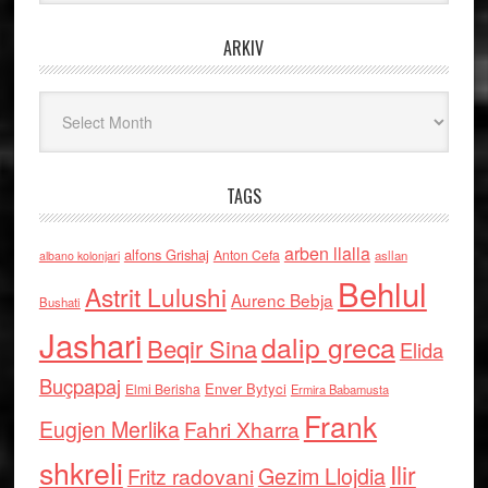
ARKIV
Arkiv
TAGS
arben llalla
alfons Grishaj
Anton Cefa
asllan
albano kolonjari
Behlul
Astrit Lulushi
Aurenc Bebja
Bushati
Jashari
dalip greca
Beqir Sina
Elida
Buçpapaj
Enver Bytyci
Elmi Berisha
Ermira Babamusta
Frank
Eugjen Merlika
Fahri Xharra
shkreli
Ilir
Gezim Llojdia
Fritz radovani