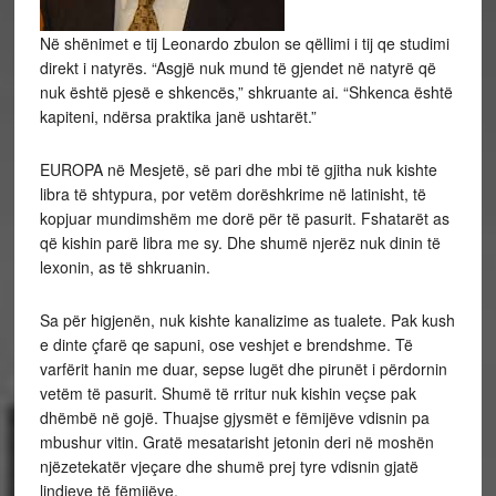
Në shënimet e tij Leonardo zbulon se qëllimi i tij qe studimi
direkt i natyrës. “Asgjë nuk mund të gjendet në natyrë që
nuk është pjesë e shkencës,” shkruante ai. “Shkenca është
kapiteni, ndërsa praktika janë ushtarët.”
EUROPA në Mesjetë, së pari dhe mbi të gjitha nuk kishte
libra të shtypura, por vetëm dorëshkrime në latinisht, të
kopjuar mundimshëm me dorë për të pasurit. Fshatarët as
që kishin parë libra me sy. Dhe shumë njerëz nuk dinin të
lexonin, as të shkruanin.
Sa për higjenën, nuk kishte kanalizime as tualete. Pak kush
e dinte çfarë qe sapuni, ose veshjet e brendshme. Të
varfërit hanin me duar, sepse lugët dhe pirunët i përdornin
vetëm të pasurit. Shumë të rritur nuk kishin veçse pak
dhëmbë në gojë. Thuajse gjysmët e fëmijëve vdisnin pa
mbushur vitin. Gratë mesatarisht jetonin deri në moshën
njëzetekatër vjeçare dhe shumë prej tyre vdisnin gjatë
lindjeve të fëmijëve.