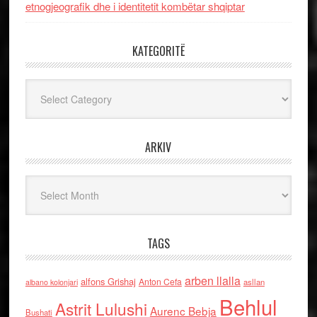
etnogjeografik dhe i identitetit kombëtar shqiptar
KATEGORITË
Kategoritë
ARKIV
Arkiv
TAGS
arben llalla
alfons Grishaj
Anton Cefa
asllan
albano kolonjari
Behlul
Astrit Lulushi
Aurenc Bebja
Bushati