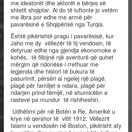
me ideatorët dhe aktorët e bërjes së
shtetit shqiptar. Ai do të luftonte jo vetëm
me libra por edhe me armë për
pavarësinë e Shqipërisë nga Turqia.
Është pikërishtë pragu i pavarësisë, kur
Jaho me dy vëllezër të tij vendosin, të
detyruar edhe nga gjendja ekonomoke e
kohës, të fillojnë një aventurë që quhet
mërgim që ndonëse i rrethuar me
legjenda dhe histori të bukura të
pasurimit, përsëri ai ngelej një plagë,
plagë për familjet e ndara, plagë për
ndarjen prind-fëmijë, në shumicëbn e
rasteve pa mundur të rishiheshin.
Udhëtimi për në Botën e Re, Amerikë u
krye në qershor të vitit 1912. Vëllezrit
Islami u vendosën në Boston, pikërisht aty