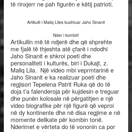
të rinxjerr ne pah figurën e këtij patrioti.
Artikulli i Maliq Liles kushtuar Jaho Sinanit
Nder i kombit!
Artikullin më të ndjerë dhe që shprehte
me fjalë të thjeshta atë çfarë i ndodhi
Jaho Sinanit e shkroi poeti dhe
personaliteti i kulturës, biri i Dukajt, z.
Maliq Lila. Një video mbi veprmtarinë e
Jaho Sinanit e ka realizuar poeti dhe
regjisori Tepelena Patrit Ruka që do të
doja t’a falenderoja për kujdesin e treguar
dhe punën kolosale në përgatitjen e një
video biografike për një figurë që veproi
në dy kontinente dhe në disa regjime e në
momente delikate për kombin tonë.
Nderimet e vërteta do të vononin ca por