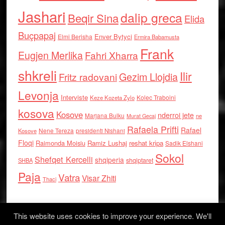
Jashari
dalip greca
Beqir Sina
Elida
Buçpapaj
Enver Bytyci
Elmi Berisha
Ermira Babamusta
Frank
Eugjen Merlika
Fahri Xharra
shkreli
Ilir
Gezim Llojdia
Fritz radovani
Levonja
Interviste
Kolec Traboini
Keze Kozeta Zylo
kosova
Kosove
nderroi jete
Marjana Bulku
ne
Murat Gecaj
Rafaela Prifti
Rafael
Nene Tereza
Kosove
presidenti Nishani
Floqi
Raimonda Moisiu
Ramiz Lushaj
reshat kripa
Sadik Elshani
Sokol
Shefqet Kercelli
shqiperia
shqiptaret
SHBA
Paja
Vatra
Visar Zhiti
Thaci
This website uses cookies to improve your experience. We'll