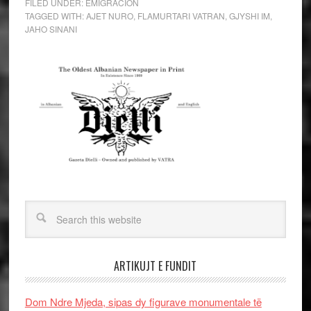
FILED UNDER:
EMIGRACION
TAGGED WITH:
AJET NURO
,
FLAMURTARI VATRAN
,
GJYSHI IM
,
JAHO SINANI
ARTIKUJT E FUNDIT
Dom Ndre Mjeda, sipas dy figurave monumentale të