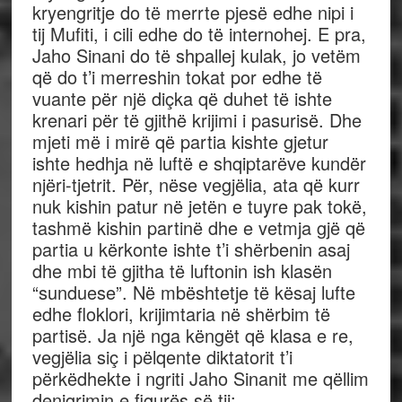
kryengritje do të merrte pjesë edhe nipi i
tij Mufiti, i cili edhe do të internohej. E pra,
Jaho Sinani do të shpallej kulak, jo vetëm
që do t’i merreshin tokat por edhe të
vuante për një diçka që duhet të ishte
krenari për të gjithë krijimi i pasurisë. Dhe
mjeti më i mirë që partia kishte gjetur
ishte hedhja në luftë e shqiptarëve kundër
njëri-tjetrit. Për, nëse vegjëlia, ata që kurr
nuk kishin patur në jetën e tuyre pak tokë,
tashmë kishin partinë dhe e vetmja gjë që
partia u kërkonte ishte t’i shërbenin asaj
dhe mbi të gjitha të luftonin ish klasën
“sunduese”. Në mbështetje të kësaj lufte
edhe floklori, krijimtaria në shërbim të
partisë. Ja një nga këngët që klasa e re,
vegjëlia siç i pëlqente diktatorit t’i
përkëdhekte i ngriti Jaho Sinanit me qëllim
denigrimin e figurës së tij: