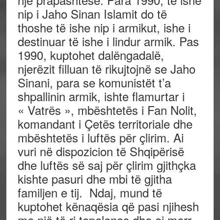
nip i Jaho Sinan Islamit do të
thoshe të ishe nip i armikut, ishe i
destinuar të ishe i lindur armik. Pas
1990, kuptohet dalëngadalë,
njerëzit filluan të rikujtojnë se Jaho
Sinani, para se komunistët t’a
shpallinin armik, ishte flamurtar i
« Vatrës », mbështetës i Fan Nolit,
komandant i Çetës territoriale dhe
mbështetës i luftës për çlirim. Ai
vuri në dispozicion të Shqipërisë
dhe luftës së saj për çlirim gjithçka
kishte pasuri dhe mbi të gjitha
familjen e tij. Ndaj, mund të
kuptohet kënaqësia që pasi njihesh
me një të ri tepelenas dhe ai merr