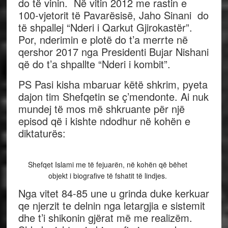
do të vinin. Në vitin 2012 me rastin e
100-vjetorit të Pavarësisë, Jaho Sinani do
të shpallej “Nderi i Qarkut Gjirokastër”.
Por, nderimin e plotë do t’a merrte në
qershor 2017 nga Presidenti Bujar Nishani
që do t’a shpallte “Nderi i kombit”.
PS Pasi kisha mbaruar këtë shkrim, pyeta
dajon tim Shefqetin se ç’mendonte. Ai nuk
mundej të mos më shkruante për një
episod që i kishte ndodhur në kohën e
diktaturës:
Shefqet Islami me të fejuarën, në kohën që bëhet
objekt i biografive të fshatit të lindjes.
Nga vitet 84-85 une u grinda duke kerkuar
qe njerzit te delnin nga letargjia e sistemit
dhe t’i shikonin gjërat më me realizëm.