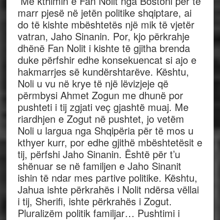
Me kthimin e Fan Nolit nga Bostoni për të
marr pjesë në jetën politike shqiptare, ai
do të kishte mbështetës një mik të vjetër
vatran, Jaho Sinanin. Por, kjo përkrahje
dhënë Fan Nolit i kishte të gjitha brenda
duke përfshir edhe konsekuencat si ajo e
hakmarrjes së kundërshtarëve. Kështu,
Noli u vu në krye të një lëvizjeje që
përmbysi Ahmet Zogun me dhunë por
pushteti i tij zgjati veç gjashtë muaj. Me
riardhjen e Zogut në pushtet, jo vetëm
Noli u largua nga Shqipëria për të mos u
kthyer kurr, por edhe gjithë mbështetësit e
tij, përfshi Jaho Sinanin. Është për t’u
shënuar se në familjen e Jaho Sinanit
ishin të ndar mes partive politike. Kështu,
Jahua ishte përkrahës i Nolit ndërsa vëllai
i tij, Sherifi, ishte përkrahës i Zogut.
Pluralizëm politik familjar… Pushtimi i