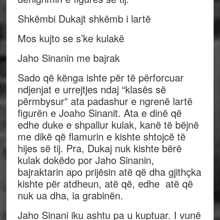
Shkëmbi Dukajt shkëmb i lartë
Mos kujto se s’ke kulakë
Jaho Sinanin me bajrak
Sado që kënga ishte për të përforcuar
ndjenjat e urrejtjes ndaj “klasës së
përmbysur” ata padashur e ngrenë lartë
figurën e Joaho Sinanit. Ata e dinë që
edhe duke e shpallur kulak, kanë të bëjnë
me dikë që flamurin e kishte shtojcë të
hijes së tij. Pra, Dukaj nuk kishte bërë
kulak dokëdo por Jaho Sinanin,
bajraktarin apo prijësin atë që dha gjithçka
kishte për atdheun, atë që, edhe atë që
nuk ua dha, ia grabinën.
Jaho Sinani iku ashtu pa u kuptuar. I vunë