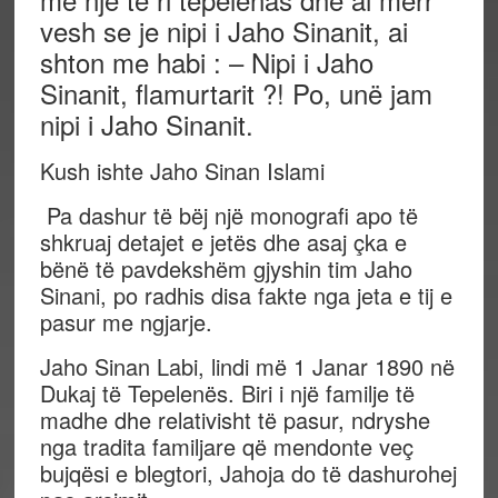
vesh se je nipi i Jaho Sinanit, ai
shton me habi : – Nipi i Jaho
Sinanit, flamurtarit ?! Po, unë jam
nipi i Jaho Sinanit.
Kush ishte Jaho Sinan Islami
Pa dashur të bëj një monografi apo të
shkruaj detajet e jetës dhe asaj çka e
bënë të pavdekshëm gjyshin tim Jaho
Sinani, po radhis disa fakte nga jeta e tij e
pasur me ngjarje.
Jaho Sinan Labi, lindi më 1 Janar 1890 në
Dukaj të Tepelenës. Biri i një familje të
madhe dhe relativisht të pasur, ndryshe
nga tradita familjare që mendonte veç
bujqësi e blegtori, Jahoja do të dashurohej