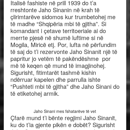
Italisë fashiste në prill 1939 do t’a
rreshtonte Jaho Sinanin në krah të
çlirimtarëve sidomos kur trumbetohej me
të madhe “Shqipëria mbi të gjitha”. Si
komandant i çetave territoeriale ai do
merrte pjesë në shumë luftime si në
Mogila, Miricë etj. Por, lufta në përfundim
të saj do t’i rezervonte Jaho Sinanit një të
papritur jo vetëm të pakëndëshme por
më të keqen që mund të imagjinohej.
Sigurisht, fitimtarët tashmë kishin
ndërruar kapelen dhe parrulla ishte
“Pushteti mbi të gjitha” dhe Jaho Sinani do
të etiketohej armik.
Jaho Sinani mes fshatarëve të vet
Çfarë mund t’i bënte regjimi Jaho Sinanit,
ku do t’ia gjente pikën e dobët? Sigurisht