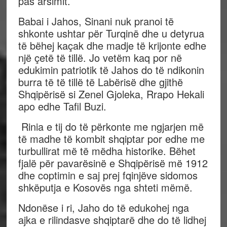
pas arsimit.
Babai i Jahos, Sinani nuk pranoi të
shkonte ushtar për Turqinë dhe u detyrua
të bëhej kaçak dhe madje të krijonte edhe
një çetë të tillë. Jo vetëm kaq por në
edukimin patriotik të Jahos do të ndikonin
burra të të tillë të Labërisë dhe gjithë
Shqipërisë si Zenel Gjoleka, Rrapo Hekali
apo edhe Tafil Buzi.
Rinia e tij do të përkonte me ngjarjen më
të madhe të kombit shqiptar por edhe me
turbullirat më të mëdha historike. Bëhet
fjalë për pavarësinë e Shqipërisë më 1912
dhe coptimin e saj prej fqinjëve sidomos
shkëputja e Kosovës nga shteti mëmë.
Ndonëse i ri, Jaho do të edukohej nga
ajka e rilindasve shqiptarë dhe do të lidhej