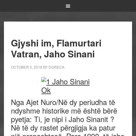
Gjyshi im, Flamurtari
Vatran, Jaho Sinani
OCTOBER 5, 2018
BY
DGRECA
Nga Ajet Nuro/Në dy periudha të
ndyshme historike më është bërë
pyetja: Ti, je nipi i Jaho Sinanit ?
Në të dy rastet përgjigja ka patur
një prapashtesë. Para 1990, të ishe