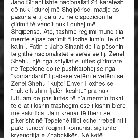
Jaho Sinani ishte nacionalisti 24 karatësh
që nuk i duhej më Shqipërisë, madje as
pasuria e tij që u vu në dispozicion të
çlirimit të vendit nuk i duhej më
Shqipërisë. Ato, tashmë regjimi mund t’ia
merrte sipas parimit “Hodha lumin, të dh*
kalin”. Fatin e Jaho Sinanit do t’a pësonin
të gjithë nacionalistët e sërës së tij. Zenel
Shehu, një nga shtyllat e luftës çlirimtare
në Tepelenë do të pushkatohej se nga
“komandanti” i pabesë vetëm e vetëm se
Zenel Shehu i kujtoi Enver Hoxhes se
“nuk e kishim fjalên kështu” pra nuk
luftuam që pas luftës të n’a merrnin tokat
të cilat i kishin trashëgim ose i kishin blerë
me sakrifica. Jam krenar të them se
pikërisht në Tepelenë filloi edhe rrebeliimi i
parë kundër regjimit komunist siç ishte
kryengritja e Zhabokikës. Në këtë