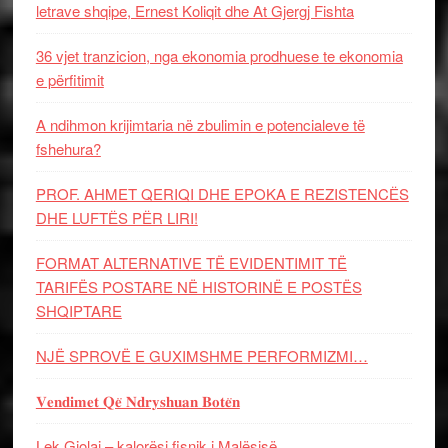
letrave shqipe, Ernest Koliqit dhe At Gjergj Fishta
36 vjet tranzicion, nga ekonomia prodhuese te ekonomia
e përfitimit
A ndihmon krijimtaria në zbulimin e potencialeve të
fshehura?
PROF. AHMET QERIQI DHE EPOKA E REZISTENCЁS
DHE LUFTЁS PЁR LIRI!
FORMAT ALTERNATIVE TË EVIDENTIMIT TË
TARIFËS POSTARE NË HISTORINË E POSTËS
SHQIPTARE
NJË SPROVË E GUXIMSHME PERFORMIZMI…
𝐕𝐞𝐧𝐝𝐢𝐦𝐞𝐭 𝐐𝐞̈ 𝐍𝐝𝐫𝐲𝐬𝐡𝐮𝐚𝐧 𝐁𝐨𝐭𝐞̈𝐧
Lek Gjolaj – kalorësi fisnik i Malësisë