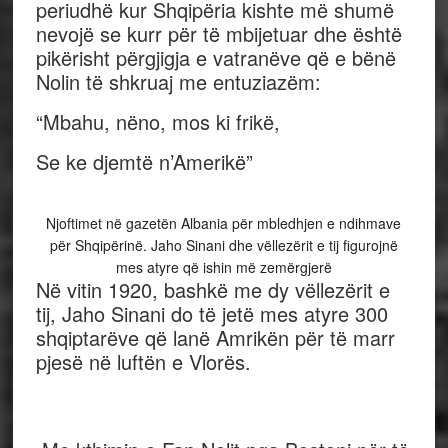
periudhë kur Shqipëria kishte më shumë
nevojë se kurr për të mbijetuar dhe është
pikërisht përgjigja e vatranëve që e bënë
Nolin të shkruaj me entuziazëm:
“Mbahu, nëno, mos ki frikë,
Se ke djemtë n’Amerikë”
Njoftimet në gazetën Albania për mbledhjen e ndihmave
për Shqipërinë. Jaho Sinani dhe vëllezërit e tij figurojnë
mes atyre që ishin më zemërgjerë
Në vitin 1920, bashkë me dy vëllezërit e
tij, Jaho Sinani do të jetë mes atyre 300
shqiptarëve që lanë Amrikën për të marr
pjesë në luftën e Vlorës.