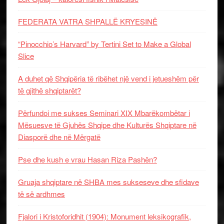
FEDERATA VATRA SHPALLË KRYESINË
“Pinocchio’s Harvard” by Tertini Set to Make a Global
Slice
A duhet që Shqipëria të ribëhet një vend i jetueshëm për
të gjithë shqiptarët?
Përfundoi me sukses Seminari XIX Mbarëkombëtar i
Mësuesve të Gjuhës Shqipe dhe Kulturës Shqiptare në
Diasporë dhe në Mërgatë
Pse dhe kush e vrau Hasan Riza Pashën?
Gruaja shqiptare në SHBA mes sukseseve dhe sfidave
të së ardhmes
Fjalori i Kristoforidhit (1904): Monument leksikografik,