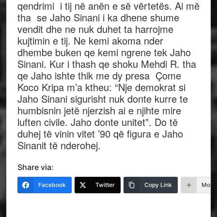
qendrimi i tij në anën e së vërtetës. Ai më
tha se Jaho Sinani i ka dhene shume
vendit dhe ne nuk duhet ta harrojme
kujtimin e tij. Ne kemi akoma nder
dhembe buken qe kemi ngrene tek Jaho
Sinani. Kur i thash qe shoku Mehdi R. tha
qe Jaho ishte thik me dy presa Çome
Koco Kripa m’a ktheu: “Nje demokrat si
Jaho Sinani sigurisht nuk donte kurre te
humbisnin jetë njerzish ai e njihte mire
luften civile. Jaho donte unitet”. Do të
duhej të vinin vitet ’90 që figura e Jaho
Sinanit të nderohej.
Share via:
Facebook
Twitter
Copy Link
More