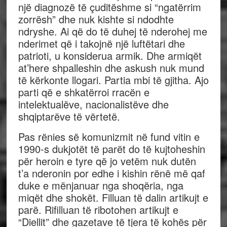
një diagnozë të çuditëshme si “ngatërrim
zorrësh” dhe nuk kishte si ndodhte
ndryshe. Ai që do të duhej të nderohej me
nderimet që i takojnë një luftëtari dhe
patrioti, u konsiderua armik. Dhe armiqët
at’here shpalleshin dhe askush nuk mund
të kërkonte llogari. Partia mbi të gjitha. Ajo
parti që e shkatërroi rracën e
intelektualëve, nacionalistëve dhe
shqiptarëve të vërtetë.
Pas rënies së komunizmit në fund vitin e
1990-s dukjotët të parët do të kujtoheshin
për heroin e tyre që jo vetëm nuk dutën
t’a nderonin por edhe i kishin rënë më qaf
duke e mënjanuar nga shoqëria, nga
miqët dhe shokët. Filluan të dalin artikujt e
parë. Rifilluan të ribotohen artikujt e
“Diellit” dhe gazetave të tjera të kohës për