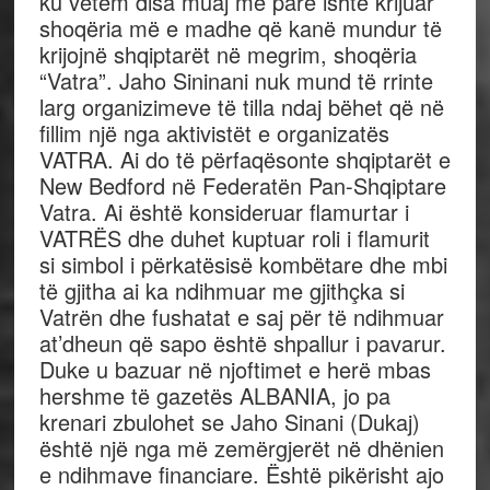
ku vetëm disa muaj më pare ishte krijuar
shoqëria më e madhe që kanë mundur të
krijojnë shqiptarët në megrim, shoqëria
“Vatra”. Jaho Sininani nuk mund të rrinte
larg organizimeve të tilla ndaj bëhet që në
fillim një nga aktivistët e organizatës
VATRA. Ai do të përfaqësonte shqiptarët e
New Bedford në Federatën Pan-Shqiptare
Vatra. Ai është konsideruar flamurtar i
VATRËS dhe duhet kuptuar roli i flamurit
si simbol i përkatësisë kombëtare dhe mbi
të gjitha ai ka ndihmuar me gjithçka si
Vatrën dhe fushatat e saj për të ndihmuar
at’dheun që sapo është shpallur i pavarur.
Duke u bazuar në njoftimet e herë mbas
hershme të gazetës ALBANIA, jo pa
krenari zbulohet se Jaho Sinani (Dukaj)
është një nga më zemërgjerët në dhënien
e ndihmave financiare. Është pikërisht ajo