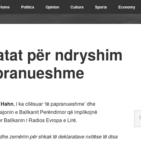
Home
Politics
Opinion
Culture
Sports
Economy
atat për ndryshim
papranueshme
 Hahn
, i ka cilësuar ‘të papranueshme’ dhe
rajonin e Ballkanit Perëndimor që implikojnë
ër Ballkanin i Radios Evropa e Lirë.
he zemërim për shkak të deklaratave nxitëse të disa