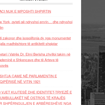
AÇI NUK E MPOSHTI SHPIRTIN
 York, qyteti që ndryshoi emrin… dhe ndryshoi
ën
i zakonor dhe isopolifonia dy nga monumentet
jalla madhështore të antikitetit shqiptar
etari i Vatrës Dr. Elmi Berisha zhvilloi takim në
deminë e Shkencave dhe të Arteve të
sovës
SHTJA ÇAME NË PARLAMENTIN E
QIPËRISË NË VITIN 1921
0 VJET KUJTESË DHE IDENTITET-TRYEZË E
UMBULLAKËT NË OSTROS TË KRAJËS
R SHPËRNGULJEN E ARBËRESHËVE NGA