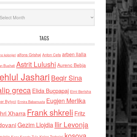
iv
TAGS
arben llalla
alfons Grishaj
Anton Cefa
no kolonjari
Astrit Lulushi
Aurenc Bebja
an Bushati
ehlul Jashari
Beqir Sina
alip greca
Elida Buçpapaj
Elmi Berisha
Eugjen Merlika
er Bytyci
Ermira Babamusta
Frank shkreli
hri Xharra
Fritz
Ilir Levonja
Gezim Llojdia
dovani
kosova
rviste
Kolec Traboini
Keze Kozeta Zylo