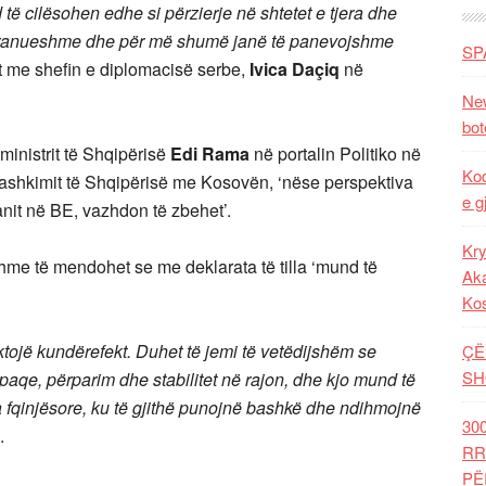
d të cilësohen edhe si përzierje në shtetet e tjera dhe
papranueshme dhe për më shumë janë të panevojshme
SP
it me shefin e diplomacisë serbe,
Ivica Daçiq
në
New
bot
ministrit të Shqipërisë
Edi Rama
në portalin Politiko në
Kod
bashkimit të Shqipërisë me Kosovën, ‘nëse perspektiva
e g
anit në BE, vazhdon të zbehet’.
Kry
me të mendohet se me deklarata të tilla ‘mund të
Aka
Ko
tojë kundërefekt. Duhet të jemi të vetëdijshëm se
ÇË
SH
paqe, përparim dhe stabilitet në rajon, dhe kjo mund të
 fqinjësore, ku të gjithë punojnë bashkë dhe ndihmojnë
30
.
RR
PË