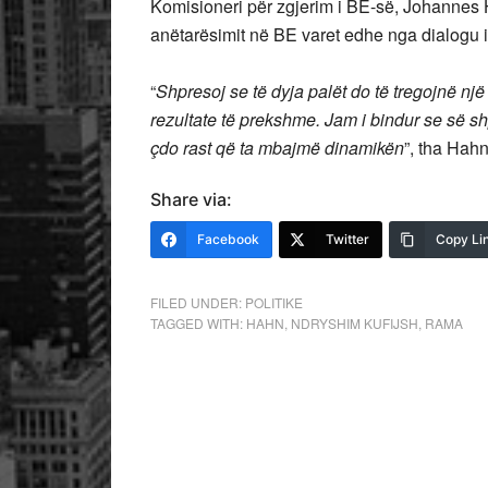
Komisioneri për zgjerim i BE-së, Johannes H
anëtarësimit në BE varet edhe nga dialogu i
“
Shpresoj se të dyja palët do të tregojnë nj
rezultate të prekshme. Jam i bindur se së shp
çdo rast që ta mbajmë dinamikën
”, tha Hah
Share via:
Facebook
Twitter
Copy Li
FILED UNDER:
POLITIKE
TAGGED WITH:
HAHN
,
NDRYSHIM KUFIJSH
,
RAMA