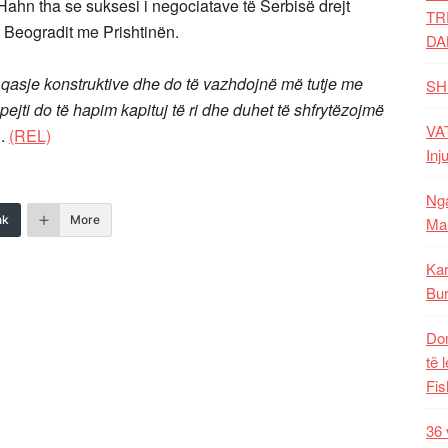
ahn tha se suksesi i negociatave të Serbisë drejt
TR
 Beogradit me Prishtinën.
DA
ë qasje konstruktive dhe do të vazhdojnë më tutje me
SH
ejti do të hapim kapituj të ri dhe duhet të shfrytëzojmë
VAT
n.
(REL)
Inj
Nga
nk
More
Mal
Kar
Bur
Dom
të 
Fis
36 