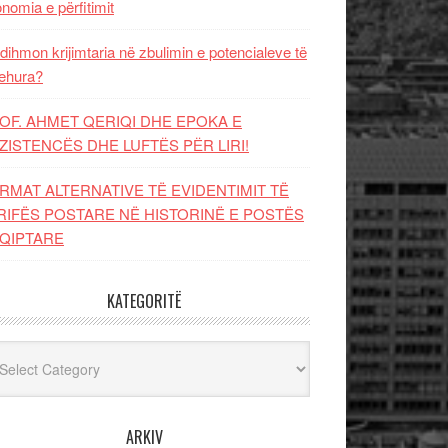
nomia e përfitimit
dihmon krijimtaria në zbulimin e potencialeve të
ehura?
OF. AHMET QERIQI DHE EPOKA E
ZISTENCЁS DHE LUFTЁS PЁR LIRI!
RMAT ALTERNATIVE TË EVIDENTIMIT TË
RIFËS POSTARE NË HISTORINË E POSTËS
QIPTARE
KATEGORITË
egoritë
ARKIV