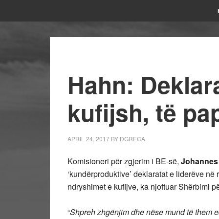
Hahn: Deklar
kufijsh, të 
APRIL 24, 2017
BY
DGRECA
Komisioneri për zgjerim i BE-së,
Johannes
‘kundërproduktive’ deklaratat e liderëve në 
ndryshimet e kufijve, ka njoftuar Shërbimi p
“
Shpreh zhgënjim dhe nëse mund të them ed