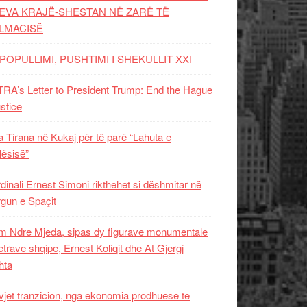
EVA KRAJË-SHESTAN NË ZARË TË
LMACISË
POPULLIMI, PUSHTIMI I SHEKULLIT XXI
RA’s Letter to President Trump: End the Hague
ustice
 Tirana në Kukaj për të parë “Lahuta e
ësisë”
dinali Ernest Simoni rikthehet si dëshmitar në
gun e Spaçit
 Ndre Mjeda, sipas dy figurave monumentale
letrave shqipe, Ernest Koliqit dhe At Gjergj
hta
vjet tranzicion, nga ekonomia prodhuese te