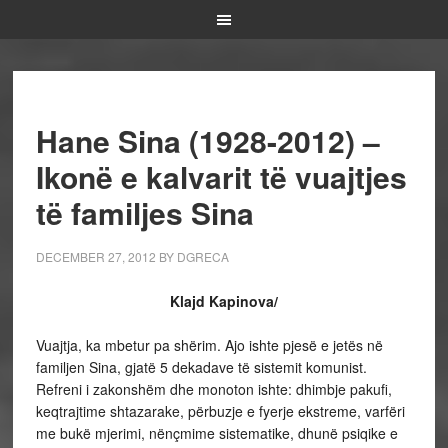
Hane Sina (1928-2012) –
Ikonë e kalvarit të vuajtjes
të familjes Sina
DECEMBER 27, 2012
BY
DGRECA
Klajd Kapinova/
Vuajtja, ka mbetur pa shërim. Ajo ishte pjesë e jetës në
familjen Sina, gjatë 5 dekadave të sistemit komunist.
Refreni i zakonshëm dhe monoton ishte: dhimbje pakufi,
keqtrajtime shtazarake, përbuzje e fyerje ekstreme, varfëri
me bukë mjerimi, nënçmime sistematike, dhunë psiqike e