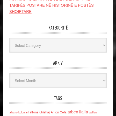
TARIFËS POSTARE NË HISTORINË E POSTËS
SHQIPTARE
KATEGORITË
Kategoritë
ARKIV
Arkiv
TAGS
arben llalla
alfons Grishaj
Anton Cefa
asllan
albano kolonjari