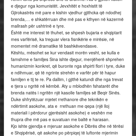
e djegur nga komunistët. Jevxhitët e hoxhistit të
Gjirokastrës më pare e kishin vjedhur gjithcka që ndodhej
brenda,… e shkatërruan dhe më pas e kthyen në kazermë
mallrash për ushtrinë e tyre.
Është me interest të thuhet, se shpesh bujaria e shqiptarit
mes varfërisë, ka treguar vlera fisnikërie e mirësie, në
momentet më dramatike të bashkëvendasve.
Kështu, mësohet se kur vendasit morën vesht, se kulla e
famshme e familjes Sina ishte djegur, menjëherë shprehen
humanizmin konkret, që buronte nga shpirti flori i tyre, duke
e ndihmuar, që të ngrinte strehën e varfër për të hapur
familjen e tij te re. Pa dallim, i gjithë katundi dhe nga trevat
e tjera u ngritë në këmbë. Aty u mblodhën fshatarët dhe
brenda natës i ngritën një kasolle familjes së Beqir Sinës.
Duke shfrytëzuar mjetet rrethanore dhe teknikën e
ndërtimit asokohe, ata e rrethuan me qepa (një lloj
materiali i përdorur gjerësisht asokohe) e veshën me
thupra dhe më pas e suvatuan me baltë e harasan.
Kjo ishte gjendja e mjeruar asokohe e Dibrës dhe në tërësi
e Shqipërisë, që askohe po përpiqej të luftonte mjerimin