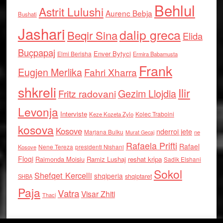
Behlul
Astrit Lulushi
Aurenc Bebja
Bushati
Jashari
dalip greca
Beqir Sina
Elida
Buçpapaj
Enver Bytyci
Elmi Berisha
Ermira Babamusta
Frank
Eugjen Merlika
Fahri Xharra
shkreli
Ilir
Gezim Llojdia
Fritz radovani
Levonja
Interviste
Kolec Traboini
Keze Kozeta Zylo
kosova
Kosove
nderroi jete
Marjana Bulku
ne
Murat Gecaj
Rafaela Prifti
Rafael
Nene Tereza
Kosove
presidenti Nishani
Floqi
Raimonda Moisiu
Ramiz Lushaj
reshat kripa
Sadik Elshani
Sokol
Shefqet Kercelli
shqiperia
shqiptaret
SHBA
Paja
Vatra
Visar Zhiti
Thaci