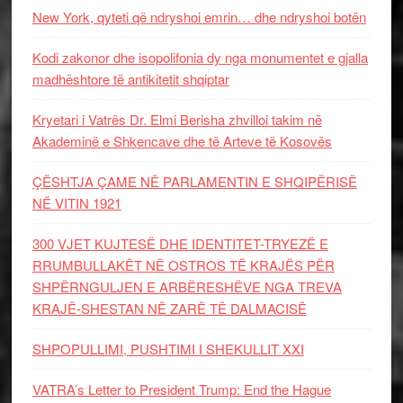
New York, qyteti që ndryshoi emrin… dhe ndryshoi botën
Kodi zakonor dhe isopolifonia dy nga monumentet e gjalla
madhështore të antikitetit shqiptar
Kryetari i Vatrës Dr. Elmi Berisha zhvilloi takim në
Akademinë e Shkencave dhe të Arteve të Kosovës
ÇËSHTJA ÇAME NË PARLAMENTIN E SHQIPËRISË
NË VITIN 1921
300 VJET KUJTESË DHE IDENTITET-TRYEZË E
RRUMBULLAKËT NË OSTROS TË KRAJËS PËR
SHPËRNGULJEN E ARBËRESHËVE NGA TREVA
KRAJË-SHESTAN NË ZARË TË DALMACISË
SHPOPULLIMI, PUSHTIMI I SHEKULLIT XXI
VATRA’s Letter to President Trump: End the Hague