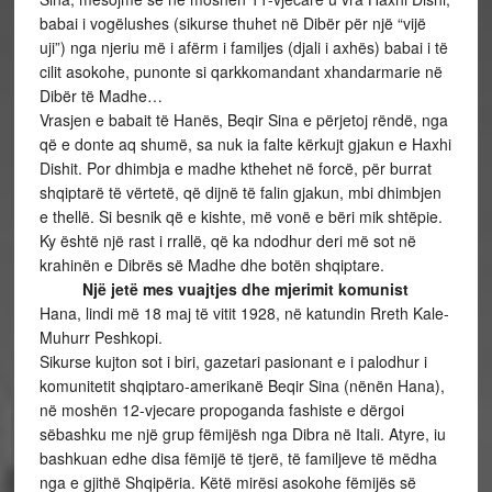
babai i vogëlushes (sikurse thuhet në Dibër për një “vijë
uji”) nga njeriu më i afërm i familjes (djali i axhës) babai i të
cilit asokohe, punonte si qarkkomandant xhandarmarie në
Dibër të Madhe…
Vrasjen e babait të Hanës, Beqir Sina e përjetoj rëndë, nga
që e donte aq shumë, sa nuk ia falte kërkujt gjakun e Haxhi
Dishit. Por dhimbja e madhe kthehet në forcë, për burrat
shqiptarë të vërtetë, që dijnë të falin gjakun, mbi dhimbjen
e thellë. Si besnik që e kishte, më vonë e bëri mik shtëpie.
Ky është një rast i rrallë, që ka ndodhur deri më sot në
krahinën e Dibrës së Madhe dhe botën shqiptare.
Një jetë mes vuajtjes dhe mjerimit komunist
Hana, lindi më 18 maj të vitit 1928, në katundin Rreth Kale-
Muhurr Peshkopi.
Sikurse kujton sot i biri, gazetari pasionant e i palodhur i
komunitetit shqiptaro-amerikanë Beqir Sina (nënën Hana),
në moshën 12-vjecare propoganda fashiste e dërgoi
sëbashku me një grup fëmijësh nga Dibra në Itali. Atyre, iu
bashkuan edhe disa fëmijë të tjerë, të familjeve të mëdha
nga e gjithë Shqipëria. Këtë mirësi asokohe fëmijës së