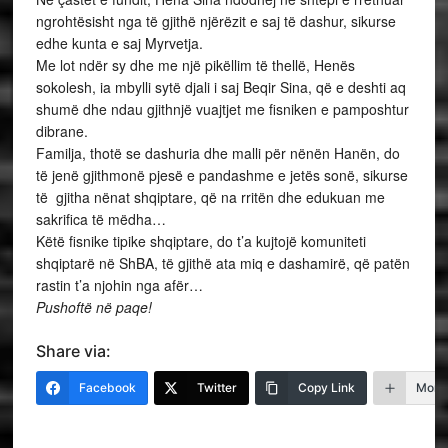
ngrohtësisht nga të gjithë njërëzit e saj të dashur, sikurse
edhe kunta e saj Myrvetja.
Me lot ndër sy dhe me një pikëllim të thellë, Henës
sokolesh, ia mbylli sytë djali i saj Beqir Sina, që e deshti aq
shumë dhe ndau gjithnjë vuajtjet me fisniken e pamposhtur
dibrane.
Familja, thotë se dashuria dhe malli për nënën Hanën, do
të jenë gjithmonë pjesë e pandashme e jetës sonë, sikurse
të gjitha nënat shqiptare, që na rritën dhe edukuan me
sakrifica të mëdha…
Këtë fisnike tipike shqiptare, do t’a kujtojë komuniteti
shqiptarë në ShBA, të gjithë ata miq e dashamirë, që patën
rastin t’a njohin nga afër…
Pushoftë në paqe!
Share via:
Facebook
Twitter
Copy Link
More