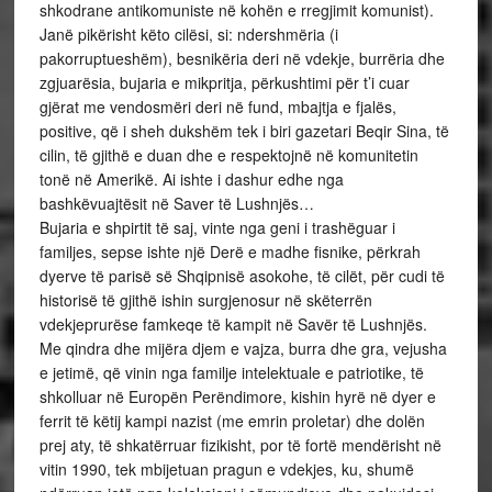
shkodrane antikomuniste në kohën e rregjimit komunist).
Janë pikërisht këto cilësi, si: ndershmëria (i
pakorruptueshëm), besnikëria deri në vdekje, burrëria dhe
zgjuarësia, bujaria e mikpritja, përkushtimi për t’i cuar
gjërat me vendosmëri deri në fund, mbajtja e fjalës,
positive, që i sheh dukshëm tek i biri gazetari Beqir Sina, të
cilin, të gjithë e duan dhe e respektojnë në komunitetin
tonë në Amerikë. Ai ishte i dashur edhe nga
bashkëvuajtësit në Saver të Lushnjës…
Bujaria e shpirtit të saj, vinte nga geni i trashëguar i
familjes, sepse ishte një Derë e madhe fisnike, përkrah
dyerve të parisë së Shqipnisë asokohe, të cilët, për cudi të
historisë të gjithë ishin surgjenosur në skëterrën
vdekjeprurëse famkeqe të kampit në Savër të Lushnjës.
Me qindra dhe mijëra djem e vajza, burra dhe gra, vejusha
e jetimë, që vinin nga familje intelektuale e patriotike, të
shkolluar në Europën Perëndimore, kishin hyrë në dyer e
ferrit të këtij kampi nazist (me emrin proletar) dhe dolën
prej aty, të shkatërruar fizikisht, por të fortë mendërisht në
vitin 1990, tek mbijetuan pragun e vdekjes, ku, shumë