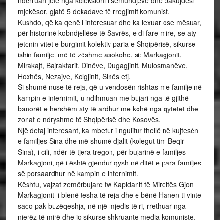
ndërruan jetë nga koleksioni i sëmundjeve dhe pakujdesi
mjekësor, gjatë 5 dekadave të rregjimit komunist.
Kushdo, që ka qenë i interesuar dhe ka lexuar ose mësuar,
për historinë kobndjellëse të Savrës, e di fare mire, se aty
jetonin vitet e burgimit kolektiv paria e Shqipërisë, sikurse
ishin familjet më të zëshme asokohe, si: Markagjonit,
Mirakajt, Bajraktarit, Dinëve, Dugagjinit, Mulosmanëve,
Hoxhës, Nezajve, Kolgjinit, Sinës etj.
Si shumë nuse të reja, që u vendosën rishtas me familje në
kampin e internimit, u ndihmuan me bujari nga të gjithë
banorët e hershëm aty të ardhur me kohë nga qytetet dhe
zonat e ndryshme të Shqipërisë dhe Kosovës.
Një detaj interesant, ka mbetur i ngulitur thellë në kujtesën
e familjes Sina dhe më shumë djalit (kolegut tim Beqir
Sina), i cili, ndër të tjera tregon, për bujarinë e familjes
Markagjoni, që i është gjendur qysh në ditët e para familjes
së porsaardhur në kampin e internimit.
Kështu, vajzat zemërbujare tw Kapidanit të Mirditës Gjon
Markagjonit, i blenë tesha të reja dhe e bënë Hanen ti vinte
sado pak buzëqeshja, në një mjedis të ri, rrethuar nga
njerëz të mirë dhe jo sikurse shkruante media komuniste,