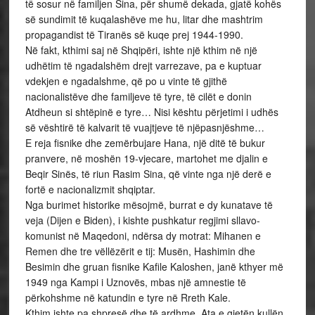
të sosur në familjen Sina, për shumë dekada, gjatë kohës
së sundimit të kuqalashëve me hu, litar dhe mashtrim
propagandist të Tiranës së kuqe prej 1944-1990.
Në fakt, kthimi saj në Shqipëri, ishte një kthim në një
udhëtim të ngadalshëm drejt varrezave, pa e kuptuar
vdekjen e ngadalshme, që po u vinte të gjithë
nacionalistëve dhe familjeve të tyre, të cilët e donin
Atdheun si shtëpinë e tyre… Nisi kështu përjetimi i udhës
së vështirë të kalvarit të vuajtjeve të njëpasnjëshme…
E reja fisnike dhe zemërbujare Hana, një ditë të bukur
pranvere, në moshën 19-vjecare, martohet me djalin e
Beqir Sinës, të riun Rasim Sina, që vinte nga një derë e
fortë e nacionalizmit shqiptar.
Nga burimet historike mësojmë, burrat e dy kunatave të
veja (Dijen e Biden), i kishte pushkatur regjimi sllavo-
komunist në Maqedoni, ndërsa dy motrat: Mihanen e
Remen dhe tre vëllëzërit e tij: Musën, Hashimin dhe
Besimin dhe gruan fisnike Kafile Kaloshen, janë kthyer më
1949 nga Kampi i Uznovës, mbas një amnestie të
përkohshme në katundin e tyre në Rreth Kale.
Kthim ishte pa shpresë dhe të ardhme. Ata e gjetën kullën