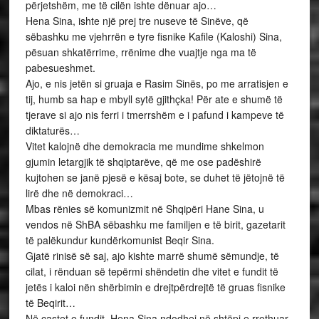
përjetshëm, me të cilën ishte dënuar ajo…
Hena Sina, ishte një prej tre nuseve të Sinëve, që
sëbashku me vjehrrën e tyre fisnike Kafile (Kaloshi) Sina,
pësuan shkatërrime, rrënime dhe vuajtje nga ma të
pabesueshmet.
Ajo, e nis jetën si gruaja e Rasim Sinës, po me arratisjen e
tij, humb sa hap e mbyll sytë gjithçka! Për ate e shumë të
tjerave si ajo nis ferri i tmerrshëm e i pafund i kampeve të
diktaturës…
Vitet kalojnë dhe demokracia me mundime shkelmon
gjumin letargjik të shqiptarëve, që me ose padëshirë
kujtohen se janë pjesë e kësaj bote, se duhet të jëtojnë të
lirë dhe në demokraci…
Mbas rënies së komunizmit në Shqipëri Hane Sina, u
vendos në ShBA sëbashku me familjen e të birit, gazetarit
të palëkundur kundërkomunist Beqir Sina.
Gjatë rinisë së saj, ajo kishte marrë shumë sëmundje, të
cilat, i rënduan së tepërmi shëndetin dhe vitet e fundit të
jetës i kaloi nën shërbimin e drejtpërdrejtë të gruas fisnike
të Beqirit…
Në çastet e fundit, Hena Sina ndodhej në shtëpi e rrethuar