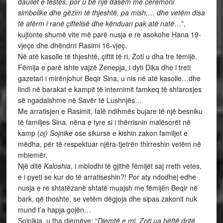
daullet e festës, por u bë një dasëm me ceremoni
simbolike dhe gëzim të thjeshtë, pa mish,… dhe vetëm disa
të afërm i ranë
ç
iftelisë dhe kënduan pak atë natë
…”,
kujtonte shumë vite më parë nusja e re asokohe Hana 19-
vjeçe dhe dhëndrri Rasimi 16-vjeç.
Në atë kasolle të thjeshtë, çiftit të ri, Zoti u dha tre fëmijë.
Fëmija e parë ishte vajzë Zenepja, i dyti Dika dhe i treti
gazetari i mirënjohur Beqir Sina, u nis në atë kasolle…dhe
lindi në barakat e kampit të internimit famkeq të shfarosjes
së ngadalshme në Savër të Lushnjës…
Me arratisjen e Rasimit, falë ndihmës bujare të një besniku
të familjes Sina, nëna e tyre si i thërrisnin malësorët në
kamp (
oj) Sojnike
ose sikurse e kishin zakon familjet e
mëdha, për të respektuar njëra-tjetrën thirreshin vetëm në
mbiemër.
Një ditë
Kaloshia
, i mblodhi të gjithë fëmijët saj rreth vetes,
e i pyeti se kur do të arratiseshin?! Por aty ndodhej edhe
nusja e re shtatëzanë shtatë muajsh me fëmijën Beqir në
bark, që thoshte, se vetëm dëgjoja dhe sipas zakonit nuk
mund t’a hapja gojën…
Sojnikja, u tha djemëve: “
Djemtë e mi, Zoti ua bëftë dritë