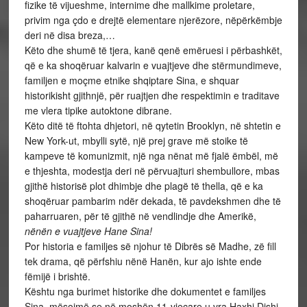
fizike të vijueshme, internime dhe mallkime proletare,
privim nga çdo e drejtë elementare njerëzore, nëpërkëmbje
deri në disa breza,…
Këto dhe shumë të tjera, kanë qenë emëruesi i përbashkët,
që e ka shoqëruar kalvarin e vuajtjeve dhe stërmundimeve,
familjen e moçme etnike shqiptare Sina, e shquar
historikisht gjithnjë, për ruajtjen dhe respektimin e traditave
me vlera tipike autoktone dibrane.
Këto ditë të ftohta dhjetori, në qytetin Brooklyn, në shtetin e
New York-ut, mbylli sytë, një prej grave më stoike të
kampeve të komunizmit, një nga nënat më fjalë ëmbël, më
e thjeshta, modestja deri në përvuajturi shembullore, mbas
gjithë historisë plot dhimbje dhe plagë të thella, që e ka
shoqëruar pambarim ndër dekada, të pavdekshmen dhe të
paharruaren, për të gjithë në vendlindje dhe Amerikë,
nënën e vuajtjeve Hane Sina!
Por historia e familjes së njohur të Dibrës së Madhe, zë fill
tek drama, që përfshiu nënë Hanën, kur ajo ishte ende
fëmijë i brishtë.
Kështu nga burimet historike dhe dokumentet e familjes
Sina, mësojmë se në moshën 11-vjecare u vra Haxhi Dishi,