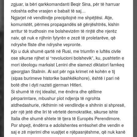
zgjuar, ia bëri qarkkomandanti Beqir Sina, për të harruar
ndoshta edhe vrasjen e babait të saj…
Ngjarjet në vendlindje precipitojnë me shpëjtësi. Atje,
komunistët, përmes propagandës së gënjështrës, kishin
arritur të trudhosin me bolshevizëm të rinjtë dhe njerëz
naiv, që nuk e njihnin fytyrën e zezë të proletarëve, që
ndryshe fliste dhe ndryshe vepronte.
Kjo u duk shumë qartë në Rusi, me triumfin e luftës civile
ose sikurse njihet si “revolucioni bolshevik”, ku, pushtetin e
mori ideologu marksist Lenini dhe siamezi diktatori famkeq
gjeorgjian Stalinin. Ai sot për nga krimet në kohën e tij
(sipas burimeve historike bashkëkohore), është i pari në
botë dhe i dyti nazisti gjerman Hitleri.
Si shumë të rinj idealist, me ëndrra dhe qëllime
përparimtare, mbushur plot ndjenja të ngrohta
atdhedashurie, rikthimin në vendlindje e shihnin si shpresë,
për një jetë dhe liri të vërtetë demokratike, sikurse ishte
Italia dhe shumë shtete të tjera të Europës Perendimore.
Por shpejt, ëndërra e adolishentes errësohet dhe vendin e
saj e zë mjerimi dhe vuajtjet e njëpasnjëshme, që nuk kanë