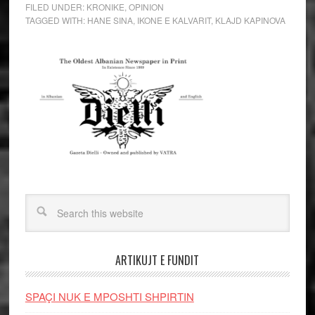
FILED UNDER:
KRONIKE
,
OPINION
TAGGED WITH:
HANE SINA
,
IKONE E KALVARIT
,
KLAJD KAPINOVA
ARTIKUJT E FUNDIT
SPAÇI NUK E MPOSHTI SHPIRTIN