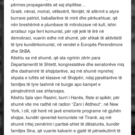
përmes propagandës së saj shpifëse…
Gratë, nënat, motrat, vëllezërit, fëmijët, të afërmit e atyre
burrave patriot, baballarëve të mirë dhe përkushtuar, që
nën breshërinë e plumbave të mitrolozave në kufi, ishin
arratisur nga ferri komunist, për një jetë të lirë në
demokraci, vuanin edhe më shumë, për shkak të aktivitetit
të tyre kundërkomunist, në vendet e Europës Perendimore
dhe ShBA.
Kështu sa më shumë, që ata ngrinin zërin para
Departamentit të Shtetit, kongresistëve dhe senatorëve miq
dhe dashamirë të shqiptarëve, aq më shumë mprehej
shpata e luftës së klasave në Shqipëri, ndaj pjesëtarëve të
familjes të tyre tashmë në burgje apo kampet e
përqëndrimit ose shfarosjes.
Kështu fjala vjen Rasimi, burri i Hanës, fliste si spikër, për
shumë vite me radhë në radion “Zani i Atdheut”, në New
York, i cili, një herë në javë emetonte programe në gjuhën
shqipe, kundër qeverisë komuniste në Tiranë, aq më
shumë rritej zemërimi i partisë-shtet të diktaturës, kundër
familjes Sina, që vuante kalvarin e gjatë të përsekutimit të