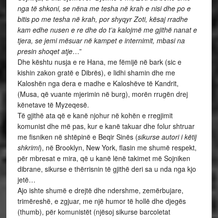
nga të shkoni, se nëna me tesha në krah e nisi dhe po e
bitis po me tesha në krah, por shyqyr Zoti, kësaj rradhe
kam edhe nusen e re dhe do t’a kalojmë me gjithë nanat e
tjera, se jemi mësuar në kampet e internimit, mbasi na
presin shoqet atje
…”
Dhe kështu nusja e re Hana, me fëmijë në bark (sic e
kishin zakon gratë e Dibrës), e lidhi shamin dhe me
Kaloshën nga dera e madhe e Kaloshëve të Kandrit,
(Musa, që vuante mjerimin në burg), morën rrugën drej
kënetave të Myzeqesë.
Të gjithë ata që e kanë njohur në kohën e rregjimit
komunist dhe më pas, kur e kanë takuar dhe folur shtruar
me fisniken në shtëpinë e Beqir Sinës (
sikurse autori i këtij
shkrimi
), në Brooklyn, New York, flasin me shumë respekt,
për mbresat e mira, që u kanë lënë takimet më Sojniken
dibrane, sikurse e thërrisnin të gjithë deri sa u nda nga kjo
jetë…
Ajo ishte shumë e drejtë dhe ndershme, zemërbujare,
trimëreshë, e zgjuar, me një humor të hollë dhe djegës
(thumb), për komunistët (njësoj sikurse barcoletat