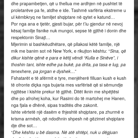
dhe prapambetjen, që u thellua me ardhjen në pushtet të
proletarëve pa fe, atdhe e ide. Tashmë varfëria ekstreme u
ul këmbkryq ne familjet shqiptare në qytet e katund…
Por nga ana e tjetër, gjesti bujar, për t’iu gjendur në nevoj
kësaj familje fisnike nuk mungoi, sepse të gjithë i donin dhe
respektonin Sinajt…
Mjerimin si bashkëudhëtare, që pllakosi këtë familje, një
mik me banim sot në New York, e rikujton kështu: “
Sina, që
dikur kishte qënë e para e këtij vëndi “Kulla e Sinëve”, i
thoshin tani, ishte edhe pa bukë, pa drita, pa tasa e lug, pa
tenexhere, pa jorgan e dyshek
…”
Fshatarët e të afërmit e tyre, menjëherë filluan kush e kush
të ofronte diçka nga bujaria mes varfërisë që si sëmundje
ngjitëse i kishte prekur të gjithë. Ditët iknin me shpëjtësi
dhe po afrohej koha, kur Rasimi do të martohej me Hanen,
nga fjala e dhënë, sipas traditës dhe zakonit.
Ishte vërtetë një dasëm e thjeshtë shqiptare, pa zhurmë e
krisma armësh, që ndodhnin shpesh në gëzimet shqiptare
dje dhe sot…
“
Dhe kështu u bë dasma. Në atë shtëpi, nuk u dëgjuan