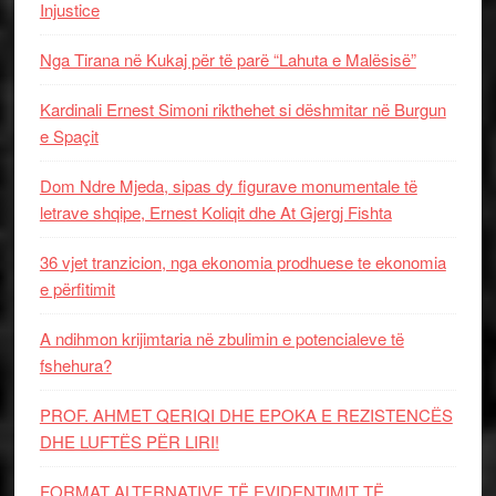
Injustice
Nga Tirana në Kukaj për të parë “Lahuta e Malësisë”
Kardinali Ernest Simoni rikthehet si dëshmitar në Burgun
e Spaçit
Dom Ndre Mjeda, sipas dy figurave monumentale të
letrave shqipe, Ernest Koliqit dhe At Gjergj Fishta
36 vjet tranzicion, nga ekonomia prodhuese te ekonomia
e përfitimit
A ndihmon krijimtaria në zbulimin e potencialeve të
fshehura?
PROF. AHMET QERIQI DHE EPOKA E REZISTENCЁS
DHE LUFTЁS PЁR LIRI!
FORMAT ALTERNATIVE TË EVIDENTIMIT TË