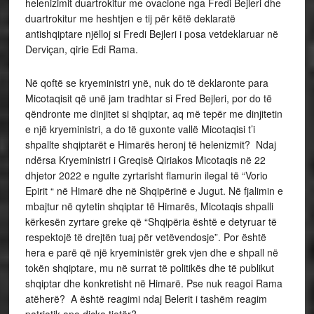
helenizimit duartrokitur me ovacione nga Fredi Bejleri dhe
duartrokitur me heshtjen e tij për këtë deklaratë
antishqiptare njëlloj si Fredi Bejleri i posa vetdeklaruar në
Derviçan, qirie Edi Rama.
Në qoftë se kryeministri ynë, nuk do të deklaronte para
Micotaqisit që unë jam tradhtar si Fred Bejleri, por do të
qëndronte me dinjitet si shqiptar, aq më tepër me dinjitetin
e një kryeministri, a do të guxonte vallë Micotaqisi t’i
shpallte shqiptarët e Himarës heronj të helenizmit? Ndaj
ndërsa Kryeministri i Greqisë Qiriakos Micotaqis në 22
dhjetor 2022 e ngulte zyrtarisht flamurin ilegal të “Vorio
Epirit “ në Himarë dhe në Shqipërinë e Jugut. Në fjalimin e
mbajtur në qytetin shqiptar të Himarës, Micotaqis shpalli
kërkesën zyrtare greke që “Shqipëria është e detyruar të
respektojë të drejtën tuaj për vetëvendosje”. Por është
hera e parë që një kryeministër grek vjen dhe e shpall në
tokën shqiptare, mu në surrat të politikës dhe të publikut
shqiptar dhe konkretisht në Himarë. Pse nuk reagoi Rama
atëherë? A është reagimi ndaj Belerit i tashëm reagim