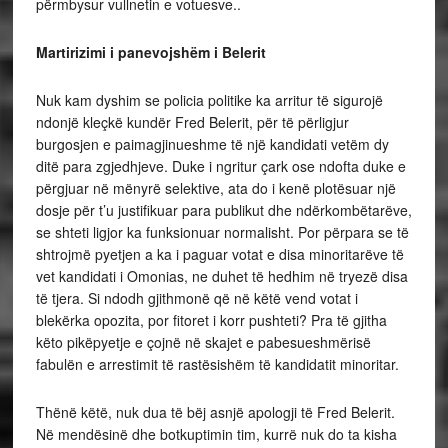
përmbysur vullnetin e votuesve..
Martirizimi i panevojshëm i Belerit
Nuk kam dyshim se policia politike ka arritur të sigurojë
ndonjë kleçkë kundër Fred Belerit, për të përligjur
burgosjen e paimagjinueshme të një kandidati vetëm dy
ditë para zgjedhjeve. Duke i ngritur çark ose ndofta duke e
përgjuar në mënyrë selektive, ata do i kenë plotësuar një
dosje për t’u justifikuar para publikut dhe ndërkombëtarëve,
se shteti ligjor ka funksionuar normalisht. Por përpara se të
shtrojmë pyetjen a ka i paguar votat e disa minoritarëve të
vet kandidati i Omonias, ne duhet të hedhim në tryezë disa
të tjera. Si ndodh gjithmonë që në këtë vend votat i
blekërka opozita, por fitoret i korr pushteti? Pra të gjitha
këto pikëpyetje e çojnë në skajet e pabesueshmërisë
fabulën e arrestimit të rastësishëm të kandidatit minoritar.
Thënë këtë, nuk dua të bëj asnjë apologji të Fred Belerit.
Në mendësinë dhe botkuptimin tim, kurrë nuk do ta kisha