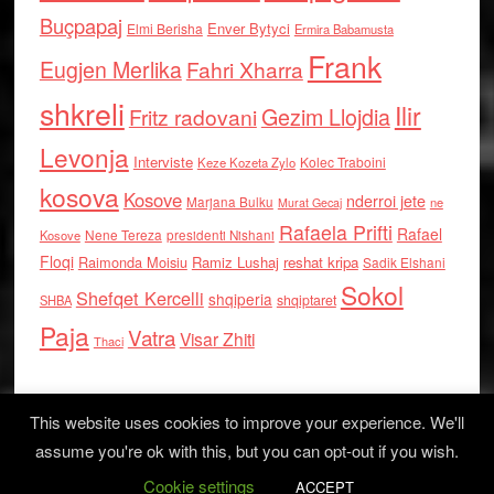
Buçpapaj
Enver Bytyci
Elmi Berisha
Ermira Babamusta
Frank
Eugjen Merlika
Fahri Xharra
shkreli
Ilir
Gezim Llojdia
Fritz radovani
Levonja
Interviste
Kolec Traboini
Keze Kozeta Zylo
kosova
Kosove
nderroi jete
Marjana Bulku
ne
Murat Gecaj
Rafaela Prifti
Rafael
Nene Tereza
Kosove
presidenti Nishani
Floqi
Raimonda Moisiu
Ramiz Lushaj
reshat kripa
Sadik Elshani
Sokol
Shefqet Kercelli
shqiperia
shqiptaret
SHBA
Paja
Vatra
Visar Zhiti
Thaci
This website uses cookies to improve your experience. We'll
assume you're ok with this, but you can opt-out if you wish.
Cookie settings
Log in
ACCEPT