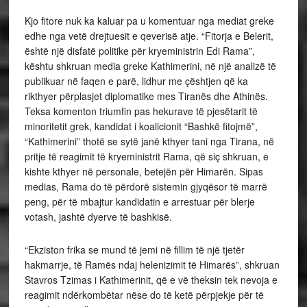
Kjo fitore nuk ka kaluar pa u komentuar nga mediat greke
edhe nga vetë drejtuesit e qeverisë atje. “Fitorja e Belerit,
është një disfatë politike për kryeministrin Edi Rama”,
kështu shkruan media greke Kathimerini, në një analizë të
publikuar në faqen e parë, lidhur me çështjen që ka
rikthyer përplasjet diplomatike mes Tiranës dhe Athinës.
Teksa komenton triumfin pas hekurave të pjesëtarit të
minoritetit grek, kandidat i koalicionit “Bashkë fitojmë”,
“Kathimerini” thotë se sytë janë kthyer tani nga Tirana, në
pritje të reagimit të kryeministrit Rama, që siç shkruan, e
kishte kthyer në personale, betejën për Himarën. Sipas
medias, Rama do të përdorë sistemin gjyqësor të marrë
peng, për të mbajtur kandidatin e arrestuar për blerje
votash, jashtë dyerve të bashkisë.
“Ekziston frika se mund të jemi në fillim të një tjetër
hakmarrje, të Ramës ndaj helenizimit të Himarës”, shkruan
Stavros Tzimas i Kathimerinit, që e vë theksin tek nevoja e
reagimit ndërkombëtar nëse do të ketë përpjekje për të