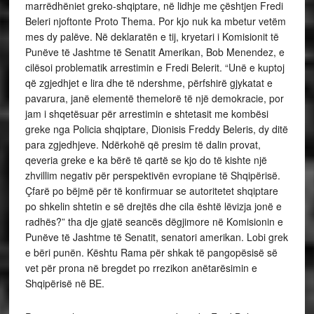
marrëdhëniet greko-shqiptare, në lidhje me çështjen Fredi
Beleri njoftonte Proto Thema. Por kjo nuk ka mbetur vetëm
mes dy palëve. Në deklaratën e tij, kryetari i Komisionit të
Punëve të Jashtme të Senatit Amerikan, Bob Menendez, e
cilësoi problematik arrestimin e Fredi Belerit. “Unë e kuptoj
që zgjedhjet e lira dhe të ndershme, përfshirë gjykatat e
pavarura, janë elementë themelorë të një demokracie, por
jam i shqetësuar për arrestimin e shtetasit me kombësi
greke nga Policia shqiptare, Dionisis Freddy Beleris, dy ditë
para zgjedhjeve. Ndërkohë që presim të dalin provat,
qeveria greke e ka bërë të qartë se kjo do të kishte një
zhvillim negativ për perspektivën evropiane të Shqipërisë.
Çfarë po bëjmë për të konfirmuar se autoritetet shqiptare
po shkelin shtetin e së drejtës dhe cila është lëvizja jonë e
radhës?” tha dje gjatë seancës dëgjimore në Komisionin e
Punëve të Jashtme të Senatit, senatori amerikan. Lobi grek
e bëri punën. Kështu Rama për shkak të pangopësisë së
vet për prona në bregdet po rrezikon anëtarësimin e
Shqipërisë në BE.