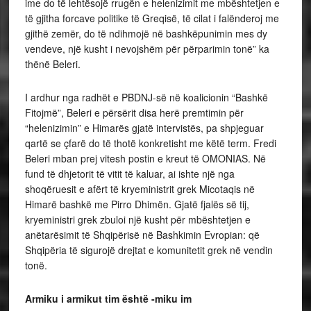
ime do të lehtësojë rrugën e helenizimit me mbështetjen e
të gjitha forcave politike të Greqisë, të cilat i falënderoj me
gjithë zemër, do të ndihmojë në bashkëpunimin mes dy
vendeve, një kusht i nevojshëm për përparimin tonë” ka
thënë Beleri.
I ardhur nga radhët e PBDNJ-së në koalicionin “Bashkë
Fitojmë”, Beleri e përsërit disa herë premtimin për
“helenizimin” e Himarës gjatë intervistës, pa shpjeguar
qartë se çfarë do të thotë konkretisht me këtë term. Fredi
Beleri mban prej vitesh postin e kreut të OMONIAS. Në
fund të dhjetorit të vitit të kaluar, ai ishte një nga
shoqëruesit e afërt të kryeministrit grek Micotaqis në
Himarë bashkë me Pirro Dhimën. Gjatë fjalës së tij,
kryeministri grek zbuloi një kusht për mbështetjen e
anëtarësimit të Shqipërisë në Bashkimin Evropian: që
Shqipëria të sigurojë drejtat e komunitetit grek në vendin
tonë.
Armiku i armikut tim është -miku im