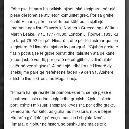
Edhe pse Himara historikisht njihet tokë shqiptare, për një
pjesë cilësohet se aty jeton komunitet grek. Por sa greke
është Himara , për t’ua vërtetuar këtë po ju sjell një
fragment nga libri “Travels in Northern Greece. nga William
Martin Leake., v.1., 1777-1860. London,J. Rodwell,1835 ku
ne faqet 79-92 flet për Himarën, dhe për të ilustruar qenien
shqiptare të Himarës mjafton ky paragraf. “Gjuhën greke e
flasin pothuajse të gjithë burrat dhe italishten ata që kanë
jetuar jashtë vendit; por gratë në përgjithësi s’dinë gjuhë
tjetër përveç shqipes”. Ai bëri një udhëtim në Himarë dy
shekuj më parë që rrëfehet në faqen 79 deri 91. Atëherë
s’kishte lindur Greqia as Megalidheja.
“Himara ka një realitet të pamohueshëm, se një pjesë e
fshatrave flasin edhe shqip edhe greqisht. Qyteti, si çdo
port, është i miksuar, shqiptarë kryesisht, por edhe grekë,
venecianë. Por këto, as gjuha, as mikstura, nuk e bëjnë
Himarën gjë tjetër, përveçse bastion i shqiptarizmës.
Himara, e njohur në histori, së bashku me malësitë e