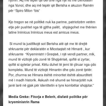
njohin. Aq më tepër që del dhe nga një fis me Dendiasin
nga Vunoi, dhe aq më tepër që Berisha e akuzon Ramën
për “Spiro Milon “bis”
Kjo tregon se në politikë nuk ka parime, patriotizëm vetëm
etje për pushtet nga të gjitha palët, shpjegohet me thënien
latine Inimicus Inimicus meus est amicus meus.
Si mund ta justifikojë sot Berisha atë që me të drejtë
shkruante për deklaratën e Micotaqisit në Himarë , kur
shkruante “Kryeministri i Greqisë, i një vendi partner, mik,
mund të vizitojë çdo zonë të Shqipërisë, qoftë si zyrtar,
qoftë si qytetar privat. Këtu duhet të jemi të çliruar nga çdo
kompleks. Mund të vizitojë Himarën dhe çdo zonë tjetër.
Por, zhurma se Himara është minoritet është absurditeti
më i madh historik. Askush më shumë se himarjotët nuk
janë larë në gjak për identitetin e tyre kombëtar shqiptar.”
Media Greke: Fitorja e Belerit, disfatë politike për
kryeministrin Rama