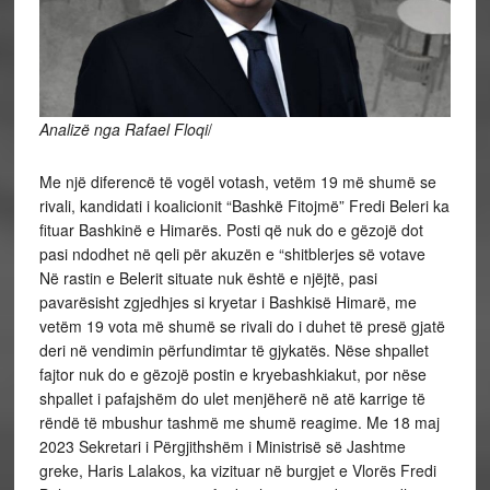
Analizë nga Rafael Floqi
/
Me një diferencë të vogël votash, vetëm 19 më shumë se
rivali, kandidati i koalicionit “Bashkë Fitojmë” Fredi Beleri ka
fituar Bashkinë e Himarës. Posti që nuk do e gëzojë dot
pasi ndodhet në qeli për akuzën e “shitblerjes së votave
Në rastin e Belerit situate nuk është e njëjtë, pasi
pavarësisht zgjedhjes si kryetar i Bashkisë Himarë, me
vetëm 19 vota më shumë se rivali do i duhet të presë gjatë
deri në vendimin përfundimtar të gjykatës. Nëse shpallet
fajtor nuk do e gëzojë postin e kryebashkiakut, por nëse
shpallet i pafajshëm do ulet menjëherë në atë karrige të
rëndë të mbushur tashmë me shumë reagime. Me 18 maj
2023 Sekretari i Përgjithshëm i Ministrisë së Jashtme
greke, Haris Lalakos, ka vizituar në burgjet e Vlorës Fredi