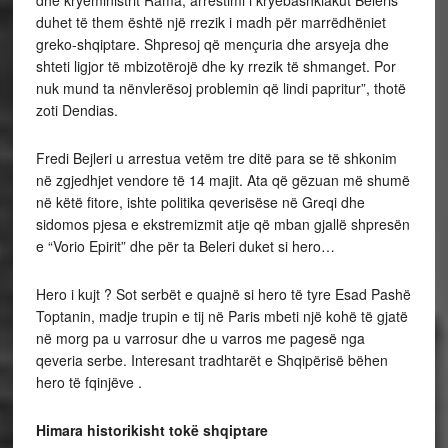
dhe kryeministrit Rama, arrestimi i kryebashkiakut Beleris
duhet të them është një rrezik i madh për marrëdhëniet
greko-shqiptare. Shpresoj që mençuria dhe arsyeja dhe
shteti ligjor të mbizotërojë dhe ky rrezik të shmanget. Por
nuk mund ta nënvlerësoj problemin që lindi papritur”, thotë
zoti Dendias.
Fredi Bejleri u arrestua vetëm tre ditë para se të shkonim
në zgjedhjet vendore të 14 majit. Ata që gëzuan më shumë
në këtë fitore, ishte politika qeverisëse në Greqi dhe
sidomos pjesa e ekstremizmit atje që mban gjallë shpresën
e “Vorio Epirit” dhe për ta Beleri duket si hero…
Hero i kujt ? Sot serbët e quajnë si hero të tyre Esad Pashë
Toptanin, madje trupin e tij në Paris mbeti një kohë të gjatë
në morg pa u varrosur dhe u varros me pagesë nga
qeveria serbe. Interesant tradhtarët e Shqipërisë bëhen
hero të fqinjëve .
Himara historikisht tokë shqiptare