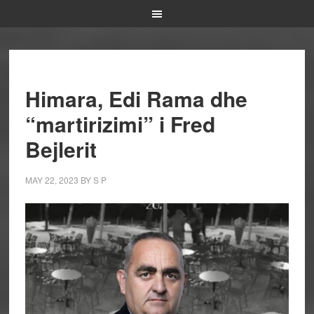
Himara, Edi Rama dhe
“martirizimi” i Fred
Bejlerit
MAY 22, 2023
BY
S P