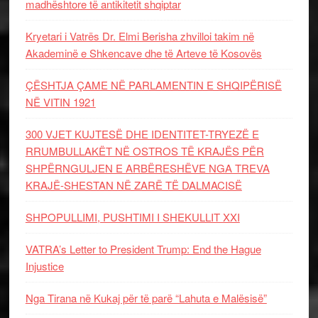
madhështore të antikitetit shqiptar
Kryetari i Vatrës Dr. Elmi Berisha zhvilloi takim në
Akademinë e Shkencave dhe të Arteve të Kosovës
ÇËSHTJA ÇAME NË PARLAMENTIN E SHQIPËRISË
NË VITIN 1921
300 VJET KUJTESË DHE IDENTITET-TRYEZË E
RRUMBULLAKËT NË OSTROS TË KRAJËS PËR
SHPËRNGULJEN E ARBËRESHËVE NGA TREVA
KRAJË-SHESTAN NË ZARË TË DALMACISË
SHPOPULLIMI, PUSHTIMI I SHEKULLIT XXI
VATRA’s Letter to President Trump: End the Hague
Injustice
Nga Tirana në Kukaj për të parë “Lahuta e Malësisë”