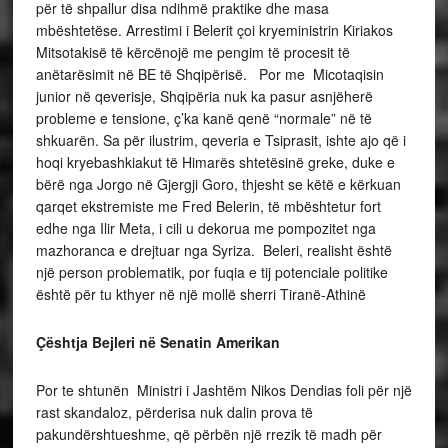
për të shpallur disa ndihmë praktike dhe masa
mbështetëse. Arrestimi i Belerit çoi kryeministrin Kiriakos
Mitsotakisë të kërcënojë me pengim të procesit të
anëtarësimit në BE të Shqipërisë. Por me Micotaqisin
junior në qeverisje, Shqipëria nuk ka pasur asnjëherë
probleme e tensione, ç’ka kanë qenë “normale” në të
shkuarën. Sa për ilustrim, qeveria e Tsiprasit, ishte ajo që i
hoqi kryebashkiakut të Himarës shtetësinë greke, duke e
bërë nga Jorgo në Gjergji Goro, thjesht se këtë e kërkuan
qarqet ekstremiste me Fred Belerin, të mbështetur fort
edhe nga Ilir Meta, i cili u dekorua me pompozitet nga
mazhoranca e drejtuar nga Syriza. Beleri, realisht është
një person problematik, por fuqia e tij potenciale politike
është për tu kthyer në një mollë sherri Tiranë-Athinë
Çështja Bejleri në Senatin Amerikan
Por te shtunën Ministri i Jashtëm Nikos Dendias foli për një
rast skandaloz, përderisa nuk dalin prova të
pakundërshtueshme, që përbën një rrezik të madh për