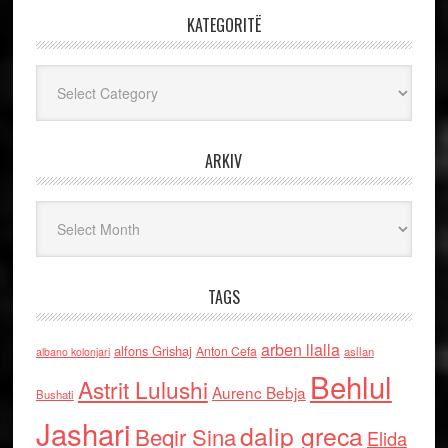
KATEGORITË
Kategoritë
ARKIV
Arkiv
TAGS
arben llalla
alfons Grishaj
Anton Cefa
asllan
albano kolonjari
Behlul
Astrit Lulushi
Aurenc Bebja
Bushati
Jashari
dalip greca
Beqir Sina
Elida