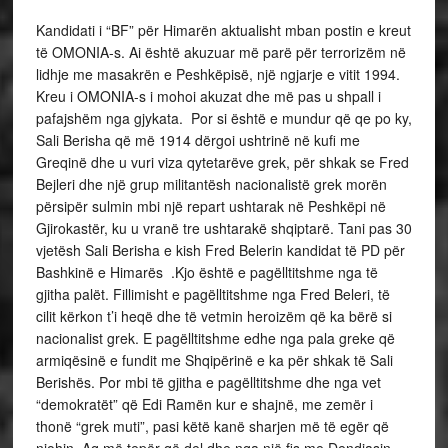
Kandidati i “BF” për Himarën aktualisht mban postin e kreut
të OMONIA-s. Ai është akuzuar më parë për terrorizëm në
lidhje me masakrën e Peshkëpisë, një ngjarje e vitit 1994.
Kreu i OMONIA-s i mohoi akuzat dhe më pas u shpall i
pafajshëm nga gjykata. Por si është e mundur që qe po ky,
Sali Berisha që më 1914 dërgoi ushtrinë në kufi me
Greqinë dhe u vuri viza qytetarëve grek, për shkak se Fred
Bejleri dhe një grup militantësh nacionalistë grek morën
përsipër sulmin mbi një repart ushtarak në Peshkëpi në
Gjirokastër, ku u vranë tre ushtarakë shqiptarë. Tani pas 30
vjetësh Sali Berisha e kish Fred Belerin kandidat të PD për
Bashkinë e Himarës .Kjo është e pagëlltitshme nga të
gjitha palët. Fillimisht e pagëlltitshme nga Fred Beleri, të
cilit kërkon t’i heqë dhe të vetmin heroizëm që ka bërë si
nacionalist grek. E pagëlltitshme edhe nga pala greke që
armiqësinë e fundit me Shqipërinë e ka për shkak të Sali
Berishës. Por mbi të gjitha e pagëlltitshme dhe nga vet
“demokratët” që Edi Ramën kur e shajnë, me zemër i
thonë “grek muti”, pasi këtë kanë sharjen më të egër që