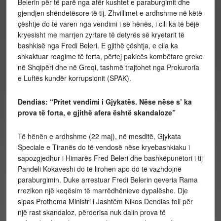
Belerin për të parë nga afër kushtet e paraburgimit dhe
gjendjen shëndetësore të tij. Zhvillimet e ardhshme në këtë
çështje do të varen nga vendimi i së hënës, i cili ka të bëjë
kryesisht me marrjen zyrtare të detyrës së kryetarit të
bashkisë nga Fredi Beleri. E gjithë çështja, e cila ka
shkaktuar reagime të forta, përtej pakicës kombëtare greke
në Shqipëri dhe në Greqi, tashmë trajtohet nga Prokuroria
e Luftës kundër korrupsionit (SPAK).
Dendias: “Pritet vendimi i Gjykatës. Nëse nëse s’ ka
prova të forta, e gjithë afera është skandaloze”
Të hënën e ardhshme (22 maj), në mesditë, Gjykata
Speciale e Tiranës do të vendosë nëse kryebashkiaku i
sapozgjedhur i Himarës Fred Beleri dhe bashkëpunëtori i tij
Pandeli Kokaveshi do të lirohen apo do të vazhdojnë
paraburgimin. Duke arrestuar Fredi Belerin qeveria Rama
rrezikon një keqësim të marrëdhënieve dypalëshe. Dje
sipas Prothema Ministri i Jashtëm Nikos Dendias foli për
një rast skandaloz, përderisa nuk dalin prova të