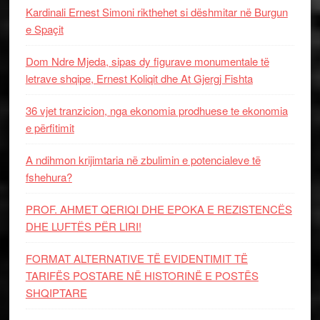
Kardinali Ernest Simoni rikthehet si dëshmitar në Burgun
e Spaçit
Dom Ndre Mjeda, sipas dy figurave monumentale të
letrave shqipe, Ernest Koliqit dhe At Gjergj Fishta
36 vjet tranzicion, nga ekonomia prodhuese te ekonomia
e përfitimit
A ndihmon krijimtaria në zbulimin e potencialeve të
fshehura?
PROF. AHMET QERIQI DHE EPOKA E REZISTENCЁS
DHE LUFTЁS PЁR LIRI!
FORMAT ALTERNATIVE TË EVIDENTIMIT TË
TARIFËS POSTARE NË HISTORINË E POSTËS
SHQIPTARE