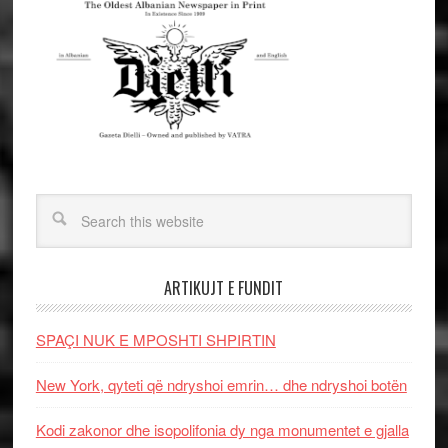
ARTIKUJT E FUNDIT
SPAÇI NUK E MPOSHTI SHPIRTIN
New York, qyteti që ndryshoi emrin… dhe ndryshoi botën
Kodi zakonor dhe isopolifonia dy nga monumentet e gjalla