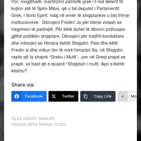
Por, megjithatë, martirizimi patriotik grek i Fred Belerit të
kujton atë të Spiro Milos, që u bë deputet i Parlamentit
Grek, i Vorio Epirit, ndaj në emër të shqiptarëve u bëj thirrje
institucioneve: Dënojeni Fredin! Jo për blerje votash se
tregoheni të padrejtë. Për këtë duhet të dënoni pothuajse
gjithë politikën shqiptare. Dënojeni për tradhti kombëtare
dhe mësojini se Himara është Shqipëri. Pasi dhe këtë
Fredin si dhe mikun tim të mirë himarjot Ilia, në Shqipëri,
rastis që ta shajnë “Greku i Mutit”, por në Greqi prapë se
prapë. ve bast që e quajnë “Shqiptari i mutit. Apo s’është
kështu?
Share via:
Facebook
Twitter
Copy Link
More
FILED UNDER:
ANALIZA
TAGGED WITH:
RAFAEL FLOQI