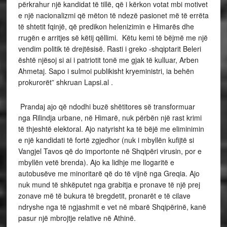
përkrahur një kandidat të tillë, që i kërkon votat mbi motivet
e një nacionalizmi që mëton të ndezë pasionet më të errëta
të shtetit fqinjë, që predikon helenizimin e Himarës dhe
rrugën e arritjes së këtij qëllimi. Këtu kemi të bëjmë me një
vendim politik të drejtësisë. Rasti i greko -shqiptarit Beleri
është njësoj si ai i patriotit tonë me gjak të kulluar, Arben
Ahmetaj. Sapo i sulmoi publikisht kryeministri, ia behën
prokurorët” shkruan Lapsi.al .
Prandaj ajo që ndodhi buzë shëtitores së transformuar
nga Rilindja urbane, në Himarë, nuk përbën një rast krimi
të thjeshtë elektoral. Ajo natyrisht ka të bëjë me eliminimin
e një kandidati të fortë zgjedhor (nuk i mbyllën kufijtë si
Vangjel Tavos që do importonte në Shqipëri virusin, por e
mbyllën vetë brenda). Ajo ka lidhje me llogaritë e
autobusëve me minoritarë që do të vijnë nga Greqia. Ajo
nuk mund të shkëputet nga grabitja e pronave të një prej
zonave më të bukura të bregdetit, pronarët e të cilave
ndryshe nga të ngjashmit e vet në mbarë Shqipërinë, kanë
pasur një mbrojtje relative në Athinë.