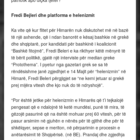
patriotik apo diçka tjetër?
Fredi Bejleri dhe platforma e helenizmit
Ka vite që kur flitet për Himarën nuk diskutohet më në bazë
të një axhende, që i ndan banorët e kësaj bashkie në grekë
dhe shqiptarë, por kandidati për bashkinë i koalicionit
“Bashkë fitojmë”, Fredi Beleri e ka rikthyer këtë mënyrë të
të bërit politikë, gjatë një interviste për median greke
“Protothema”. I pyetur nga gazetari grek se sa të
rëndësishme janë zgjedhjet e 14 Majit për “helenizmin” në
Himarë, Fredi Beleri përgjigjet se “ne kemi jetuar si grekë
prej mijëra vitesh dhe kjo nuk do të ndryshojë”.
“Por është jetike për helenizmin e Himarës që t’i tejkalojë
pengesat që e ndalojnë të ketë mundësi, punë të mira, të
gëzojë pasurinë që na është mohuar prej 60 vitesh, për të
pasur arsimim në gjuhën e nënës për të gjithë dhe për të
shkëlqyer, sepse e meriton, në përparimin e procesin e
anëtarësimit të Shqipërisë. (në BE). Prandaj dhe zgjedhja