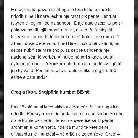
E megjithatë, pavarësisht nga të tëra këto, ajo që ka
ndodhur në Himarë, është një rast tipik për të ilustruar
fytyrën e regjimit që na sundon. E një autokracie ku po s’i
pëlqeve shefit, gjithmonë me ligj, mund të të mbyllët
televizioni, mund të të hidhet në erë hoteli, ose mund të
zihesh duke blerë vota. Fred Beleri nuk u bë viktimë, as
sepse nuk fliste mirë shqip, as sepse ushqente një
nacionalizëm të verbër. Ai nuk e hëngri si grek, po si
qytetar që donte të konkurronte brenda mundësive që të
jep ky vend. Por, në hapësira autokratike një gjë e tillë
është e pamundur.
Greqia fiton, Shqipëria humbet BE-në
Fakti është se si Micotakis ka diçka për të fituar nga kjo
ndodhi. Për kryeministrin grek, ishte shumë simbolike dhe
do të kishte përcjellë interesin e qeverisë së tij për të
ardhmen e komunitetit, ndërsa mund të ketë qenë
gjithashtu një mundësi – në dritën e zgjedhjeve Greqi –