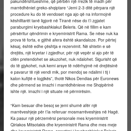
pakundërshtueshme, që përbën një rrezik të madh për
marrëdhëniet greko-shqiptare “Jemi 2-3 ditë përpara një
procedure ku do të vendoset nga ajo që na informojnë
këshilltarët tanë ligjorë në Tiranë nëse do t’i zgjatet
paraburgimi kryebashkiakut Beleris. Që në fillim e kam
përsëritur qëndrimin e kryeministrit Rama. Se nëse nuk ka
prova të forta, e gjithë afera është skandaloze. Por përtej
kësaj, është edhe çështja e rezervimit. Në shtetin e së
drejtës, një kryetar i zgjedhur, për një vepër si ajo për të
cilën pretendohet se akuzohet, nuk ndalohet. Sigurisht që
do të gjykohet, nuk kemi arsye të ndërhyjmë në drejtësinë
e pavarur të një vendi mik, por mendoj se ndalimi i tij i
kalon kufijtë e logjikës”, thotë Nikos Dendias për Euronews
dhe përmend se imazhi i marrëdhënieve me Shqipërinë
ishte një. imazhi i një situate në përmirësim.
“Kam besuar dhe besoj se jemi shumë afër një
marrëveshjeje për t’ia referuar mosmarrëveshjes në Hagë.
Ka pasur një përzemërsi personale mes kryeministrit
Qiriakos Mitsotakis dhe kryeministrit Rama dhe mes meje