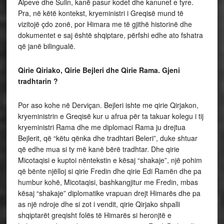
Alpeve dhe Sulin, kanë pasur kodet dhe kanunet e tyre.
Pra, në këtë kontekst, kryeministri i Greqisë mund të
vizitojë çdo zonë, por Himara me të gjithë historinë dhe
dokumentet e saj është shqiptare, përfshi edhe ato fshatra
që janë bilingualë.
Qirie Qiriako, Qirie Bejleri dhe Qirie Rama. Gjeni
tradhtarin ?
Por aso kohe në Derviçan. Bejleri ishte me qirie Qirjakon,
kryeministrin e Greqisë kur u afrua për ta takuar kolegu i tij
kryeministri Rama dhe me diplomaci Rama ju drejtua
Bejlerit, që “këtu qënka dhe tradhtari Beleri”, duke shtuar
që edhe mua si ty më kanë bërë tradhtar. Dhe qirie
Micotaqisi e kuptoi nëntekstin e kësaj “shakaje”, një pohim
që bënte njëlloj si qirie Fredin dhe qirie Edi Ramën dhe pa
humbur kohë, Micotaqisi, bashkangjitur me Fredin, mbas
kësaj “shakaje” diplomatike vrapuan drejt Himarës dhe pa
as një ndroje dhe si zot i vendit, qirie Qirjako shpalli
shqiptarët greqisht folës të Himarës si heronjtë e