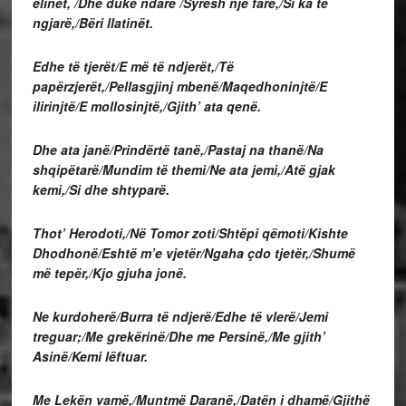
elinët, /Dhe duke ndarë /Syresh një farë,/Si ka të
ngjarë,/Bëri llatinët.
Edhe të tjerët/E më të ndjerët,/Të
papërzjerët,/Pellasgjinj mbenë/Maqedhoninjtë/E
ilirinjtë/E mollosinjtë,/Gjith’ ata qenë.
Dhe ata janë/Prindërtë tanë,/Pastaj na thanë/Na
shqipëtarë/Mundim të themi/Ne ata jemi,/Atë gjak
kemi,/Si dhe shtyparë.
Thot’ Herodoti,/Në Tomor zoti/Shtëpi qëmoti/Kishte
Dhodhonë/Eshtë m’e vjetër/Ngaha çdo tjetër,/Shumë
më tepër,/Kjo gjuha jonë.
Ne kurdoherë/Burra të ndjerë/Edhe të vlerë/Jemi
treguar;/Me grekërinë/Dhe me Persinë,/Me gjith’
Asinë/Kemi lëftuar.
Me Lekën vamë,/Muntmë Daranë,/Datën i dhamë/Gjithë