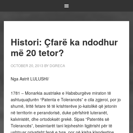
Histori: Çfarë ka ndodhur
më 20 tetor?
OCTOBER 20, 2013
BY
DGRECA
Nga Astrit LULUSHI/
1781 – Monarkia austriake e Habsburgëve miraton të
ashtuquajturën “Patenta e Tolerancës” e cila zgjeroi, por jo
shumë, liritë fetare të të krishterëve jo-katolikë që jetonin
në territorin e perandorisë, duke përfshirë luteranët,
kalvinistët, dhe ortodoksët grekë. Sipas “Patentës së
Tolerancës”, besimtarët tani lejoheshin ligjërisht për të
ushtruar privatisht fenë e tyre, por në kisha klandestine.