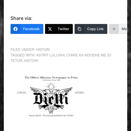
Share via:
Facebook
Twitter
Copy Link
More
FILED UNDER:
HISTORI
TAGGED WITH:
ASTRIT LULUSHI
,
CFARE KA NDODHE ME 20
TETOR
,
HISTORI