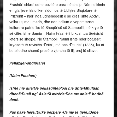
Frashëri shkroi edhe pozitë e para në shqip. Nën ndikimin
e ngjarjeve historike, sidomos të Lidhjes Shqiptare të
Prizrenit – njëri nga udhëheqësit e së cilës ishte Abdyli,
vëllai i tij më i madh, dhe nën ndikim e veprimtarisë
kulturore patriotike të Shoqërisë së Stambollit, në krye të
së cilës ishte Samiu – Naim Frashëri iu kushtua tërësisht
letërsisë shqipe. Në Stamboll, Naimi ishte ndër botuesit
kryesorë të revistës “Drita”, më pas “Dituria” (1885), ku ai
botoi edhe shumë prozë e vjersha të tij, prej të cilave:
Pellazgët-shqiptarët
(Naim Frasheri)
Ishte një ditë/Që pellasgjitë/Posi një dritë/Mbuluan
dhenë/Duall ng’ Asia/Si mizëria/Dhe me ania/E hodhë
denë.
Pas pakë herë,/Duke përzjerë /Ca me të tjerë,/Bënë