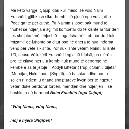
Me këto vargje, Çajupi qau kur mësoi se vdiq Naim
Frashëri; gjithkush sikur humbi një pjesë nga vetja; dhe
Poeti qante për gjithë. Pa Naimin si poet pak mund të
thuhet se ndjenja e zgjimit kombëtar do të kishte arritur deri
tek shqiptari më i thjeshtë – nga fshatari i robtuar deri tek
“nizami” që luftonte pa ditur pse në dhera të huaj ndërsa
vend për vete s’kishte. Por nuk ishte vetëm Naimi; ai ishte
1/3, sepse Vëllezërit Frashëri i ngjajnë trinisë, pa njërën
prej të cilave njeriu a kombi nuk mund të qëndrojë në
këmbë e as të jetojë – Abdyli luftëtar (Trupi); Samiu dijetar
(Mendja); Naimi poet (Shpirti); së bashku ndihmuan a
sollën rilindjen; u dhanë shqiptarëve kyçin për të rigjetur
veten duke përdorur forcën, mendjen dhe ndjenjën – së
bashku a në harmoni.
Naim Frashëri
(nga Çajupi)
“Vdiq Naimi, vdiq Naimi,
moj e mjera Shqipëri!