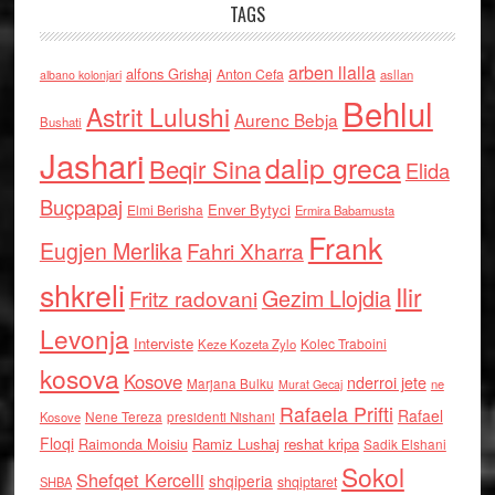
TAGS
arben llalla
alfons Grishaj
Anton Cefa
asllan
albano kolonjari
Behlul
Astrit Lulushi
Aurenc Bebja
Bushati
Jashari
dalip greca
Beqir Sina
Elida
Buçpapaj
Enver Bytyci
Elmi Berisha
Ermira Babamusta
Frank
Eugjen Merlika
Fahri Xharra
shkreli
Ilir
Gezim Llojdia
Fritz radovani
Levonja
Interviste
Kolec Traboini
Keze Kozeta Zylo
kosova
Kosove
nderroi jete
Marjana Bulku
ne
Murat Gecaj
Rafaela Prifti
Rafael
Nene Tereza
Kosove
presidenti Nishani
Floqi
Raimonda Moisiu
Ramiz Lushaj
reshat kripa
Sadik Elshani
Sokol
Shefqet Kercelli
shqiperia
shqiptaret
SHBA