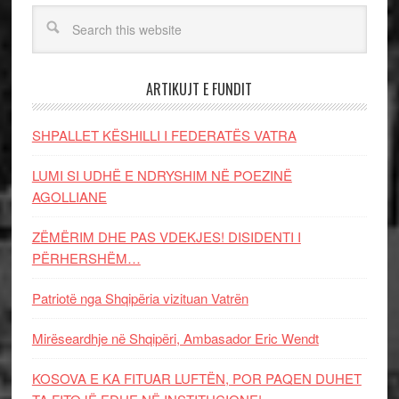
ARTIKUJT E FUNDIT
SHPALLET KËSHILLI I FEDERATËS VATRA
LUMI SI UDHË E NDRYSHIM NË POEZINË
AGOLLIANE
ZËMËRIM DHE PAS VDEKJES! DISIDENTI I
PËRHERSHËM…
Patriotë nga Shqipëria vizituan Vatrën
Mirëseardhje në Shqipëri, Ambasador Eric Wendt
KOSOVA E KA FITUAR LUFTËN, POR PAQEN DUHET