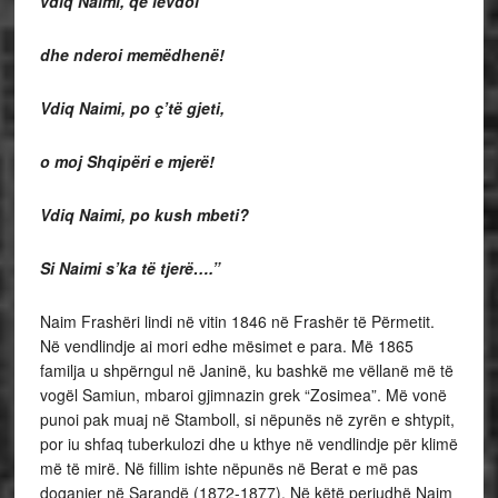
vdiq Naimi, që lëvdoi
dhe nderoi memëdhenë!
Vdiq Naimi, po ç’të gjeti,
o moj Shqipëri e mjerë!
Vdiq Naimi, po kush mbeti?
Si Naimi s’ka të tjerë….”
Naim Frashëri lindi në vitin 1846 në Frashër të Përmetit.
Në vendlindje ai mori edhe mësimet e para. Më 1865
familja u shpërngul në Janinë, ku bashkë me vëllanë më të
vogël Samiun, mbaroi gjimnazin grek “Zosimea”. Më vonë
punoi pak muaj në Stamboll, si nëpunës në zyrën e shtypit,
por iu shfaq tuberkulozi dhe u kthye në vendlindje për klimë
më të mirë. Në fillim ishte nëpunës në Berat e më pas
doganier në Sarandë (1872-1877). Në këtë periudhë Naim