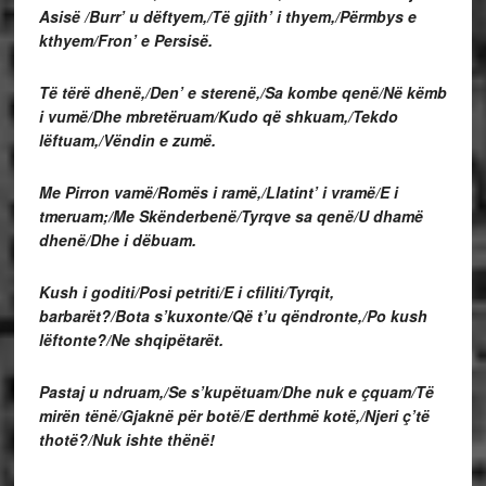
Asisë /Burr’ u dëftyem,/Të gjith’ i thyem,/Përmbys e
kthyem/Fron’ e Persisë.
Të tërë dhenë,/Den’ e sterenë,/Sa kombe qenë/Në këmb
i vumë/Dhe mbretëruam/Kudo që shkuam,/Tekdo
lëftuam,/Vëndin e zumë.
Me Pirron vamë/Romës i ramë,/Llatint’ i vramë/E i
tmeruam;/Me Skënderbenë/Tyrqve sa qenë/U dhamë
dhenë/Dhe i dëbuam.
Kush i goditi/Posi petriti/E i cfiliti/Tyrqit,
barbarët?/Bota s’kuxonte/Që t’u qëndronte,/Po kush
lëftonte?/Ne shqipëtarët.
Pastaj u ndruam,/Se s’kupëtuam/Dhe nuk e çquam/Të
mirën tënë/Gjaknë për botë/E derthmë kotë,/Njeri ç’të
thotë?/Nuk ishte thënë!