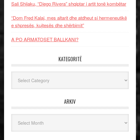
Sali Shijaku, “Diego Rivera” shqiptar i artit tonë kombëtar
“Dom Fred Kalaj, mes altarit dhe atdheut si hermeneutikë
e shpresës, kujtesës dhe shërbimit”
A PO ARMATOSET BALLKANI?
KATEGORITË
Kategoritë
ARKIV
Arkiv