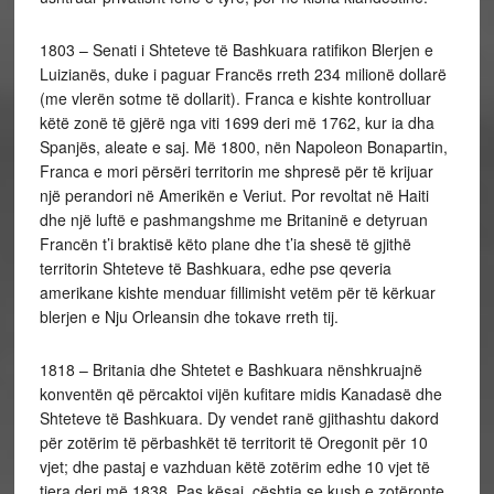
1803 – Senati i Shteteve të Bashkuara ratifikon Blerjen e
Luizianës, duke i paguar Francës rreth 234 milionë dollarë
(me vlerën sotme të dollarit). Franca e kishte kontrolluar
këtë zonë të gjërë nga viti 1699 deri më 1762, kur ia dha
Spanjës, aleate e saj. Më 1800, nën Napoleon Bonapartin,
Franca e mori përsëri territorin me shpresë për të krijuar
një perandori në Amerikën e Veriut. Por revoltat në Haiti
dhe një luftë e pashmangshme me Britaninë e detyruan
Francën t’i braktisë këto plane dhe t’ia shesë të gjithë
territorin Shteteve të Bashkuara, edhe pse qeveria
amerikane kishte menduar fillimisht vetëm për të kërkuar
blerjen e Nju Orleansin dhe tokave rreth tij.
1818 – Britania dhe Shtetet e Bashkuara nënshkruajnë
konventën që përcaktoi vijën kufitare midis Kanadasë dhe
Shteteve të Bashkuara. Dy vendet ranë gjithashtu dakord
për zotërim të përbashkët të territorit të Oregonit për 10
vjet; dhe pastaj e vazhduan këtë zotërim edhe 10 vjet të
tjera deri më 1838. Pas kësaj, çështja se kush e zotëronte