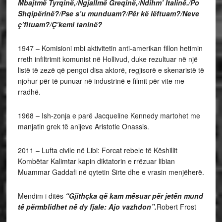
Mbajtmë Tyrqinë,/Ngjallmë Greqinë,/Ndihm’ Italinë./Po
Shqipërinë?/Pse s’u munduam?/Për kë lëftuam?/Neve
ç’fituam?/Ç’kemi taninë?
1947 – Komisioni mbi aktivitetin anti-amerikan fillon hetimin
rreth infiltrimit komunist në Hollivud, duke rezultuar në një
listë të zezë që pengoi disa aktorë, regjisorë e skenaristë të
njohur për të punuar në industrinë e filmit për vite me
rradhë.
1968 – Ish-zonja e parë Jacqueline Kennedy martohet me
manjatin grek të anijeve Aristotle Onassis.
2011 – Lufta civile në Libi: Forcat rebele të Këshillit
Kombëtar Kalimtar kapin diktatorin e rrëzuar libian
Muammar Gaddafi në qytetin Sirte dhe e vrasin menjëherë.
Mendim i ditës
“Gjithçka që kam mësuar për jetën mund
të përmblidhet në dy fjale: Ajo vazhdon”.
Robert Frost