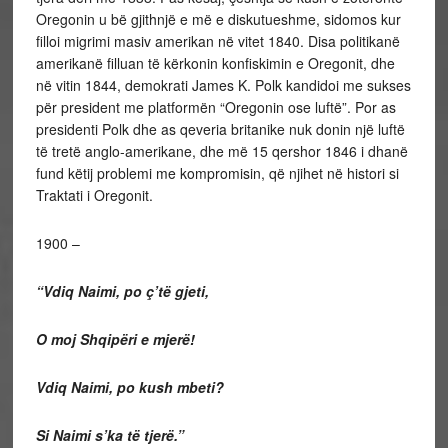
Oregonin u bë gjithnjë e më e diskutueshme, sidomos kur
filloi migrimi masiv amerikan në vitet 1840. Disa politikanë
amerikanë filluan të kërkonin konfiskimin e Oregonit, dhe
në vitin 1844, demokrati James K. Polk kandidoi me sukses
për president me platformën “Oregonin ose luftë”. Por as
presidenti Polk dhe as qeveria britanike nuk donin një luftë
të tretë anglo-amerikane, dhe më 15 qershor 1846 i dhanë
fund këtij problemi me kompromisin, që njihet në histori si
Traktati i Oregonit.
1900 –
“Vdiq Naimi, po ç’të gjeti,
O moj Shqipëri e mjerë!
Vdiq Naimi, po kush mbeti?
Si Naimi s’ka të tjerë.”