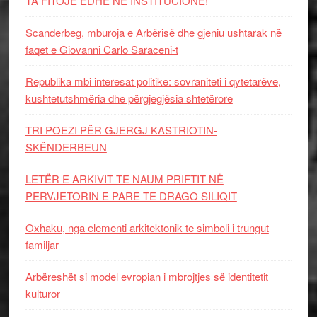
TA FITOJË EDHE NË INSTITUCIONE!
Scanderbeg, mburoja e Arbërisë dhe gjeniu ushtarak në
faqet e Giovanni Carlo Saraceni-t
Republika mbi interesat politike: sovraniteti i qytetarëve,
kushtetutshmëria dhe përgjegjësia shtetërore
TRI POEZI PËR GJERGJ KASTRIOTIN-
SKËNDERBEUN
LETËR E ARKIVIT TE NAUM PRIFTIT NË
PERVJETORIN E PARE TE DRAGO SILIQIT
Oxhaku, nga elementi arkitektonik te simboli i trungut
familjar
Arbëreshët si model evropian i mbrojtjes së identitetit
kulturor