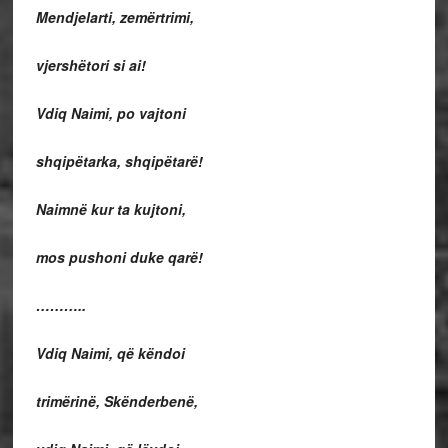
Mendjelarti, zemërtrimi,
vjershëtori si ai!
Vdiq Naimi, po vajtoni
shqipëtarka, shqipëtarë!
Naimnë kur ta kujtoni,
mos pushoni duke qarë!
………..
Vdiq Naimi, që këndoi
trimërinë, Skënderbenë,