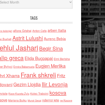
TAGS
arben llalla
alfons Grishaj
Anton Cefa
no kolonjari
Astrit Lulushi
Aurenc Bebja
an Bushati
ehlul Jashari
Beqir Sina
alip greca
Elida Buçpapaj
Elmi Berisha
Eugjen Merlika
er Bytyci
Ermira Babamusta
Frank shkreli
hri Xharra
Fritz
Ilir Levonja
Gezim Llojdia
dovani
kosova
rviste
Kolec Traboini
Keze Kozeta Zylo
sove
nderroi jete
Marjana Bulku
ne Kosove
Murat Gecaj