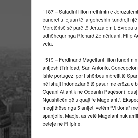
1187 – Saladini fillon rrethimin e Jeruzalemi
banorët u lejuan të largoheshin kundrejt një
Mbretërisë së parë të Jeruzalemit. Evropa u 
udhëhequr nga Richard Zemërluani, Filip Au
veta.
1519 – Ferdinand Magellani fillon lundrimin r
anijesh (Trinidad, San Antonio, Concepcion,
ishte portugez, por i shërbeu mbretit të Span
në ishujt indonezianë të pasur me erëza e bi
Oqeani Atlantik në Oqeanin Paqësor (i quajt
Ngushticën që u quajt “e Magelanit”. Ekspedit
megjithëse nga 5 anijet, vetëm “Viktoria” me
spanjolle. Madje, as vetë Magelani nuk arriti
beteje në Filipine.