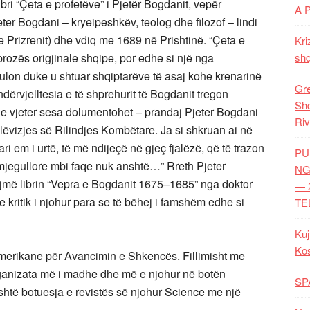
bri “Çeta e profetëve” i Pjetër Bogdanit, vepër
A 
jeter Bogdani – kryeipeshkëv, teolog dhe filozof – lindi
 Prizrenit) dhe vdiq me 1689 në Prishtinë. “Çeta e
Kri
i prozës origjinale shqipe, por edhe si një nga
shq
ulon duke u shtuar shqiptarëve të asaj kohe krenarinë
Gre
dërvjelltesia e të shprehurit të Bogdanit tregon
Shq
e vjeter sesa dolumentohet – prandaj Pjeter Bogdani
Riv
lëvizjes së Rilindjes Kombëtare. Ja si shkruan ai në
ri em i urtë, të më ndijeçë në gjeç fjalëzë, që të trazon
PU
 mjegullore mbi faqe nuk anshtë…” Rreth Pjeter
NG
jmë librin “Vepra e Bogdanit 1675–1685” nga doktor
— 
kritik i njohur para se të bëhej i famshëm edhe si
TE
Kuj
Ko
merikane për Avancimin e Shkencës. Fillimisht me
rganizata më i madhe dhe më e njohur në botën
SP
shtë botuesja e revistës së njohur Science me një