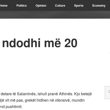
Home
Politics
Opinion
Culture
Sports
Economy
ë ndodhi më 20
detare të Salaminës, ishull pranë Athinës. Kjo betejë
Një vit më pas, grekët hidhen në ofensivë, mundin
nd pushtimit.