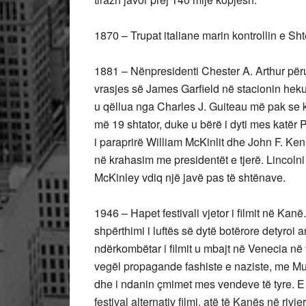
1870 – Trupat italiane marin kontrollin e Sh
1881 – Nënpresidenti Chester A. Arthur përu
vrasjes së James Garfield në stacionin heku
u qëllua nga Charles J. Guiteau më pak se k
më 19 shtator, duke u bërë i dyti mes katër
i paraprirë William McKinlit dhe John F. Ken
në krahasim me presidentët e tjerë. Lincoln
McKinley vdiq një javë pas të shtënave.
1946 – Hapet festivali vjetor i filmit në Kanë. 
shpërthimi i luftës së dytë botërore detyroi a
ndërkombëtar i filmit u mbajt në Venecia në v
vegël propagande fashiste e naziste, me Mus
dhe i ndanin çmimet mes vendeve të tyre. E
festival alternativ filmi, atë të Kanës në rivi