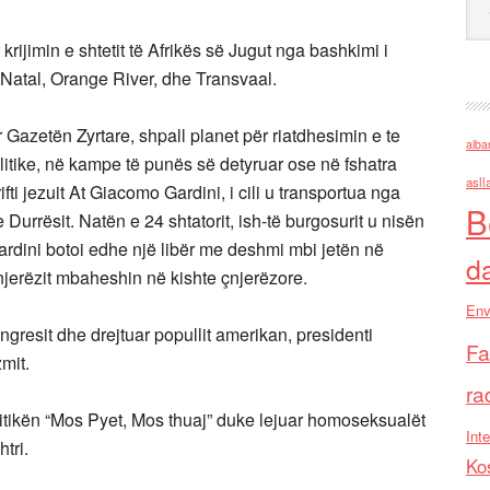
krijimin e shtetit të Afrikës së Jugut nga bashkimi i
 Natal, Orange River, dhe Transvaal.
r Gazetën Zyrtare, shpall planet për riatdhesimin e te
alba
litike, në kampe të punës së detyruar ose në fshatra
asll
fti jezuit At Giacomo Gardini, i cili u transportua nga
B
 Durrësit. Natën e 24 shtatorit, ish-të burgosurit u nisën
Gardini botoi edhe një libër me deshmi mbi jetën në
d
jerëzit mbaheshin në kishte çnjerëzore.
Env
gresit dhe drejtuar popullit amerikan, presidenti
Fa
mit.
ra
itikën “Mos Pyet, Mos thuaj” duke lejuar homoseksualët
Inte
tri.
Ko