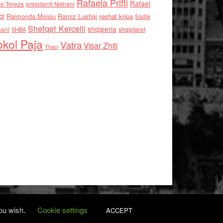
Rafaela Prifti
Rafael
e Tereza
presidenti Nishani
qi
Raimonda Moisiu
Ramiz Lushaj
reshat kripa
Sadik
Shefqet Kercelli
shqiperia
hani
shqiptaret
SHBA
kol Paja
Vatra
Visar Zhiti
Thaci
you wish.
Cookie settings
ACCEPT