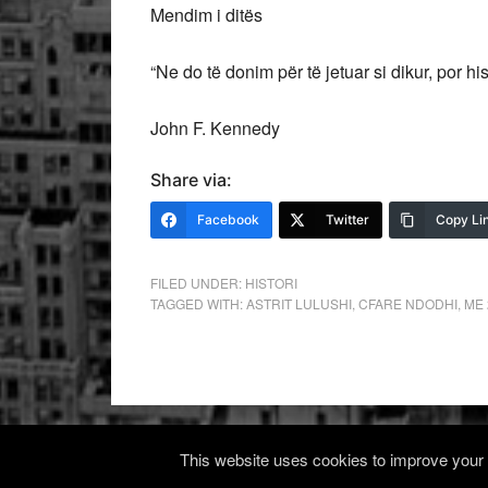
Mendim i ditës
“Ne do të donim për të jetuar si dikur, por his
John F. Kennedy
Share via:
Facebook
Twitter
Copy Li
FILED UNDER:
HISTORI
TAGGED WITH:
ASTRIT LULUSHI
,
CFARE NDODHI
,
ME 
This website uses cookies to improve your e