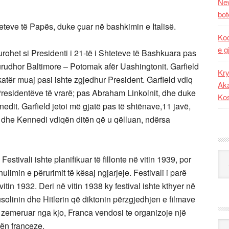
New
bot
teteve të Papës, duke çuar në bashkimin e Italisë.
Kod
e g
rohet si Presidenti i 21-të i Shteteve të Bashkuara pas
rudhor Baltimore – Potomak afër Uashingtonit. Garfield
Kry
atër muaj pasi ishte zgjedhur President. Garfield vdiq
Aka
 Presidentëve të vrarë; pas Abraham Linkolnit, dhe duke
Ko
nedit. Garfield jetoi më gjatë pas të shtënave,11 javë,
i dhe Kennedi vdiqën ditën që u qëlluan, ndërsa
Kat
Festivali ishte planifikuar të fillonte në vitin 1939, por
nulimin e përurimit të kësaj ngjarjeje. Festivali i parë
itin 1932. Deri në vitin 1938 ky festival ishte kthyer në
olinin dhe Hitlerin që diktonin përzgjedhjen e filmave
 zemeruar nga kjo, Franca vendosi te organizoje një
Ark
erën franceze.