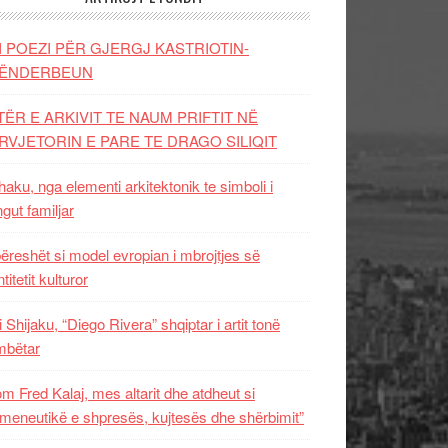
I POEZI PËR GJERGJ KASTRIOTIN-
ËNDERBEUN
TËR E ARKIVIT TE NAUM PRIFTIT NË
RVJETORIN E PARE TE DRAGO SILIQIT
aku, nga elementi arkitektonik te simboli i
ngut familjar
ëreshët si model evropian i mbrojtjes së
titetit kulturor
i Shijaku, “Diego Rivera” shqiptar i artit tonë
mbëtar
m Fred Kalaj, mes altarit dhe atdheut si
meneutikë e shpresës, kujtesës dhe shërbimit”