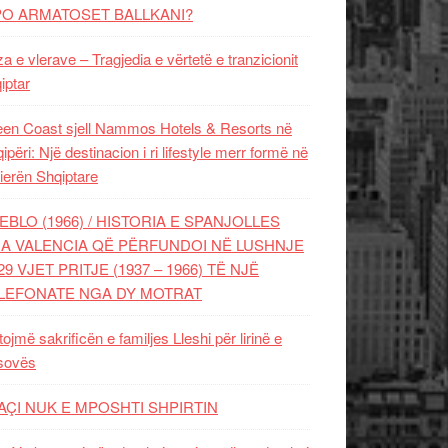
PO ARMATOSET BALLKANI?
za e vlerave – Tragjedia e vërtetë e tranzicionit
iptar
en Coast sjell Nammos Hotels & Resorts në
ipëri: Një destinacion i ri lifestyle merr formë në
ierën Shqiptare
EBLO (1966) / HISTORIA E SPANJOLLES
A VALENCIA QË PËRFUNDOI NË LUSHNJE
29 VJET PRITJE (1937 – 1966) TË NJË
LEFONATE NGA DY MOTRAT
tojmë sakrificën e familjes Lleshi për lirinë e
sovës
AÇI NUK E MPOSHTI SHPIRTIN