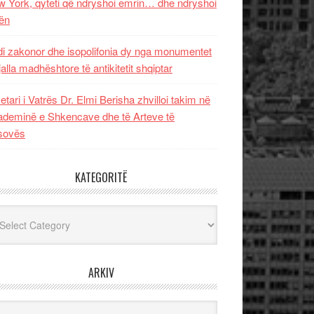
 York, qyteti që ndryshoi emrin… dhe ndryshoi
ën
i zakonor dhe isopolifonia dy nga monumentet
jalla madhështore të antikitetit shqiptar
etari i Vatrës Dr. Elmi Berisha zhvilloi takim në
deminë e Shkencave dhe të Arteve të
sovës
KATEGORITË
egoritë
ARKIV
iv