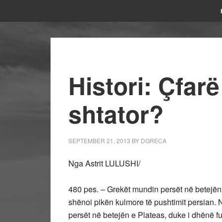
Histori: Çfar
shtator?
SEPTEMBER 21, 2013
BY
DGRECA
Nga Astrit LULUSHI/
480 pes. – Grekët mundin persët në betejën 
shënoi pikën kulmore të pushtimit persian. 
persët në betejën e Plateas, duke i dhënë fu