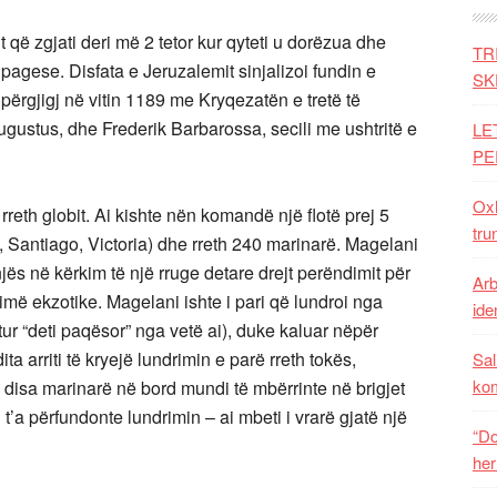
t që zgjati deri më 2 tetor kur qyteti u dorëzua dhe
TR
 pagese. Disfata e Jeruzalemit sinjalizoi fundin e
SK
përgjigj në vitin 1189 me Kryqezatën e tretë të
gustus, dhe Frederik Barbarossa, secili me ushtritë e
LE
PE
Oxh
reth globit. Ai kishte nën komandë një flotë prej 5
tru
 Santiago, Victoria) dhe rreth 240 marinarë. Magelani
jës në kërkim të një rruge detare drejt perëndimit për
Arb
më ekzotike. Magelani ishte i pari që lundroi nga
iden
ur “deti paqësor” nga vetë ai), duke kaluar nëpër
a arriti të kryejë lundrimin e parë rreth tokës,
Sal
ko
 disa marinarë në bord mundi të mbërrinte në brigjet
 t’a përfundonte lundrimin – ai mbeti i vrarë gjatë një
“Do
her