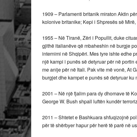
1909 – Parlamenti britanik miraton Aktin për 
kolonive britanike; Kepi i Shpresës së Mirë,
1955 – Në Tiranë, Zëri i Popullit, duke citua
gjithë italianëve që mbaheshin në burgje po
internimi në Shqipëri. Mes tyre ishte edhe pri
një kampi i punës së detyruar për në portin e
me anije për në Itali. Pak vite më vonë, At 
burgjet dhe kampet e punës së detyruar ku n
2001 – Në një fjalim para dy dhomave të Kon
George W. Bush shpall luftën kundër terroriz
2011 – Shtetet e Bashkuara shfuqizojnë pol
për të shërbyer hapur për herë të parë në ush