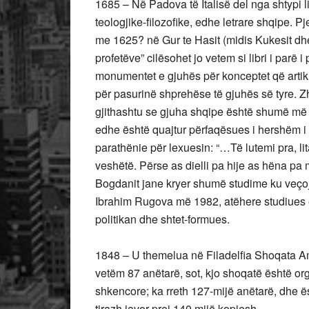
1685 – Në Padova të Italisë del nga shtypi li
teologjike-filozofike, edhe letrare shqipe. P
me 1625? në Gur te Hasit (midis Kukesit dhe
profetëve” cilësohet jo vetem si libri i parë 
monumentet e gjuhës për konceptet që artik
për pasurinë shprehëse të gjuhës së tyre. Zh
gjithashtu se gjuha shqipe është shumë më 
edhe është quajtur përfaqësues i hershëm i 
parathënie për lexuesin: “…Të lutemi pra, lita
veshëtë. Përse as dielli pa hije as hëna pa
Bogdanit jane kryer shumë studime ku veço
Ibrahim Rugova më 1982, atëhere studiues e 
politikan dhe shtet-formues.
1848 – U themelua në Filadelfia Shoqata A
vetëm 87 anëtarë, sot, kjo shoqatë është o
shkencore; ka rreth 127-mijë anëtarë, dhe ë
tirazh javor prej 140 mijë kopjesh.