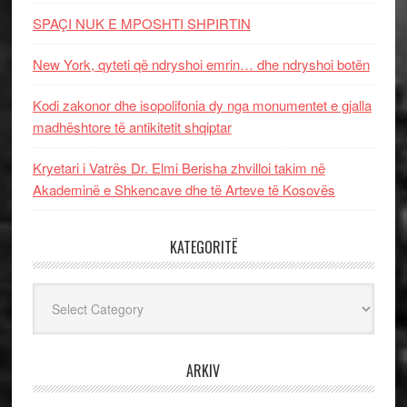
SPAÇI NUK E MPOSHTI SHPIRTIN
New York, qyteti që ndryshoi emrin… dhe ndryshoi botën
Kodi zakonor dhe isopolifonia dy nga monumentet e gjalla
madhështore të antikitetit shqiptar
Kryetari i Vatrës Dr. Elmi Berisha zhvilloi takim në
Akademinë e Shkencave dhe të Arteve të Kosovës
KATEGORITË
Kategoritë
ARKIV