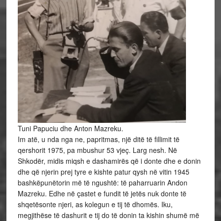
Tuni Papuciu dhe Anton Mazreku.
Im atë, u nda nga ne, papritmas, një ditë të fillimit të
qershorit 1975, pa mbushur 53 vjeç. Larg nesh. Në
Shkodër, midis miqsh e dashamirës që i donte dhe e donin
dhe që njerin prej tyre e kishte patur qysh në vitin 1945
bashkëpunëtorin më të ngushtë: të paharruarin Andon
Mazreku. Edhe në çastet e fundit të jetës nuk donte të
shqetësonte njeri, as kolegun e tij të dhomës. Iku,
megjithëse të dashurit e tij do të donin ta kishin shumë më