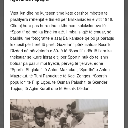
Vitet ikin dhe në kujtesën time këtë qershor mbeten të
pashlyera rrëfenjat e tim eti për Ballkaniadën e vitit 1946.
Cfletoj here pas here dhe u kthehem koleksioneve të
“Sportit” që më ka lënë im atë. I mbaj si gjë të çmuar, së
bashku me fotografitë e asaj Ballkaniade që po ja paraqis
lexuesit për herë të parë. Gazetari i përkushtuar Besnik
Dizdari në përvjetorin e 80-të të “Sportit” ndër të tjera ka
theksuar se kurrë librat e tij për Sportin nuk do të ishin
botuar pa pasur mbi tryezë, përveç të tjerave, edhe
“Sportin Shqiptar” të Anton Mazrekut, “Sportin” e Anton
Mazrekut, të Tuni Papuçiut e të Koci Zengos, “Sportin
popullor” të Filip Liços, të Osman Palushit, të Skënder
Tupjes, të Agim Korbit dhe të Besnik Dizdarit.