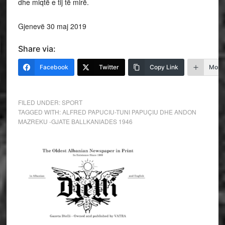
dhe miqtë e tij të mirë.
Gjenevë 30 maj 2019
Share via:
Facebook
Twitter
Copy Link
More
FILED UNDER:
SPORT
TAGGED WITH:
ALFRED PAPUCIU-TUNI PAPUÇIU DHE ANDON
MAZREKU -GJATE BALLKANIADES 1946