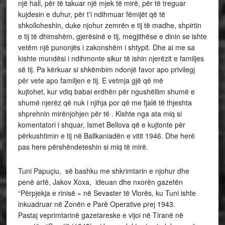
një hall, për të takuar një mjek të mirë, për të treguar
kujdesin e duhur, për t’i ndihmuar fëmijët që të
shkolloheshin, duke njohur zemrën e tij të madhe, shpirtin
e tij të dhimshëm, gjerësinë e tij, megjithëse e dinin se ishte
vetëm një punonjës i zakonshëm i shtypit. Dhe ai me sa
kishte mundësi i ndihmonte sikur të ishin njerëzit e familjes
së tij. Pa kërkuar si shkëmbim ndonjë favor apo privilegj
për vete apo familjen e tij. E vetmja gjë që më
kujtohet, kur vdiq babai erdhën për ngushëllim shumë e
shumë njerëz që nuk i njihja por që me fjalë të thjeshta
shprehnin mirënjohjen për të . Kishte nga ata miq si
komentatori i shquar, Ismet Bellova që e kujtonte për
përkushtimin e tij në Ballkaniadën e vitit 1946. Dhe herë
pas here përshëndeteshin si miq të mirë.
Tuni Papuçiu, së bashku me shkrimtarin e njohur dhe
penë artë, Jakov Xoxa, ideuan dhe nxorën gazetën
“Përpjekja e rinisë » në Sevaster të Vlorës, ku Tuni ishte
inkuadruar në Zonën e Parë Operative prej 1943.
Pastaj veprimtarinë gazetareske e vijoi në Tiranë në