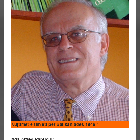
Kujtimet e tim eti për Ballkaniadës 1946 /
Nga Alfred Papuçiu/