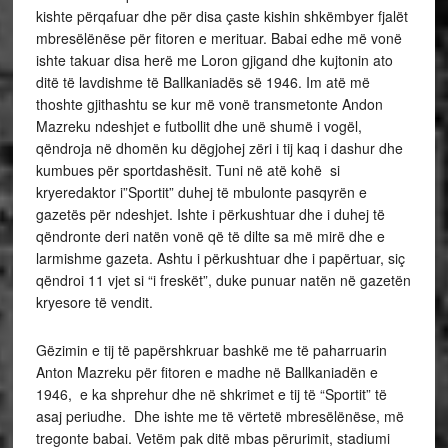
kishte përqafuar dhe për disa çaste kishin shkëmbyer fjalët
mbresëlënëse për fitoren e merituar. Babai edhe më vonë
ishte takuar disa herë me Loron gjigand dhe kujtonin ato
ditë të lavdishme të Ballkaniadës së 1946. Im atë më
thoshte gjithashtu se kur më vonë transmetonte Andon
Mazreku ndeshjet e futbollit dhe unë shumë i vogël,
qëndroja në dhomën ku dëgjohej zëri i tij kaq i dashur dhe
kumbues për sportdashësit. Tuni në atë kohë si
kryeredaktor i”Sportit” duhej të mbulonte pasqyrën e
gazetës për ndeshjet. Ishte i përkushtuar dhe i duhej të
qëndronte deri natën vonë që të dilte sa më mirë dhe e
larmishme gazeta. Ashtu i përkushtuar dhe i papërtuar, siç
qëndroi 11 vjet si “i freskët”, duke punuar natën në gazetën
kryesore të vendit.
Gëzimin e tij të papërshkruar bashkë me të paharruarin
Anton Mazreku për fitoren e madhe në Ballkaniadën e
1946, e ka shprehur dhe në shkrimet e tij të “Sportit” të
asaj periudhe. Dhe ishte me të vërtetë mbresëlënëse, më
tregonte babai. Vetëm pak ditë mbas përurimit, stadiumi