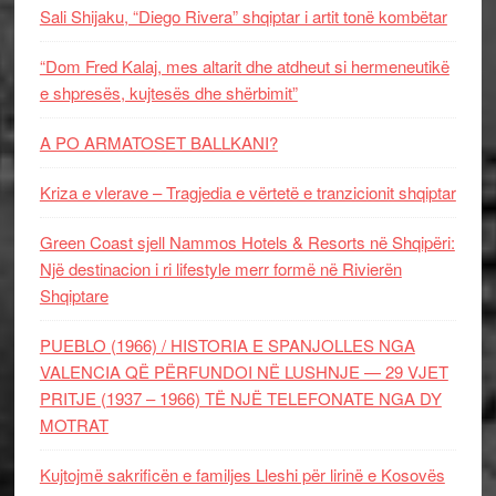
Sali Shijaku, “Diego Rivera” shqiptar i artit tonë kombëtar
“Dom Fred Kalaj, mes altarit dhe atdheut si hermeneutikë
e shpresës, kujtesës dhe shërbimit”
A PO ARMATOSET BALLKANI?
Kriza e vlerave – Tragjedia e vërtetë e tranzicionit shqiptar
Green Coast sjell Nammos Hotels & Resorts në Shqipëri:
Një destinacion i ri lifestyle merr formë në Rivierën
Shqiptare
PUEBLO (1966) / HISTORIA E SPANJOLLES NGA
VALENCIA QË PËRFUNDOI NË LUSHNJE — 29 VJET
PRITJE (1937 – 1966) TË NJË TELEFONATE NGA DY
MOTRAT
Kujtojmë sakrificën e familjes Lleshi për lirinë e Kosovës