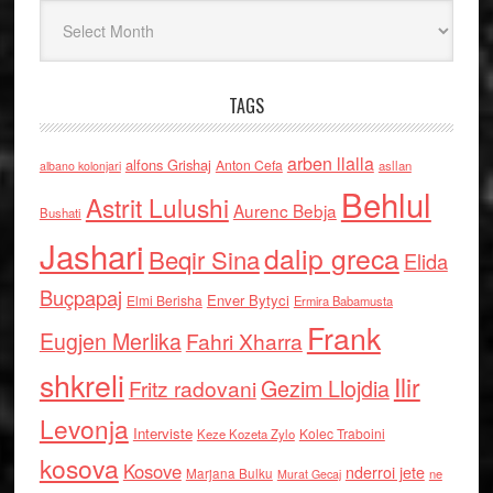
Arkiv
TAGS
arben llalla
alfons Grishaj
Anton Cefa
asllan
albano kolonjari
Behlul
Astrit Lulushi
Aurenc Bebja
Bushati
Jashari
dalip greca
Beqir Sina
Elida
Buçpapaj
Enver Bytyci
Elmi Berisha
Ermira Babamusta
Frank
Eugjen Merlika
Fahri Xharra
shkreli
Ilir
Gezim Llojdia
Fritz radovani
Levonja
Interviste
Kolec Traboini
Keze Kozeta Zylo
kosova
Kosove
nderroi jete
Marjana Bulku
ne
Murat Gecaj