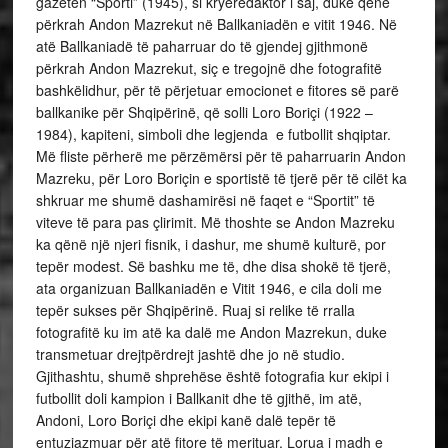
gazetën “Sporti” (1945), si kryeredaktor i saj, duke qenë
përkrah Andon Mazrekut në Ballkaniadën e vitit 1946. Në
atë Ballkaniadë të paharruar do të gjendej gjithmonë
përkrah Andon Mazrekut, siç e tregojnë dhe fotografitë
bashkëlidhur, për të përjetuar emocionet e fitores së parë
ballkanike për Shqipërinë, që solli Loro Boriçi (1922 –
1984), kapiteni, simboli dhe legjenda e futbollit shqiptar.
Më fliste përherë me përzëmërsi për të paharruarin Andon
Mazreku, për Loro Boriçin e sportistë të tjerë për të cilët ka
shkruar me shumë dashamirësi në faqet e “Sportit” të
viteve të para pas çlirimit. Më thoshte se Andon Mazreku
ka qënë një njeri fisnik, i dashur, me shumë kulturë, por
tepër modest. Së bashku me të, dhe disa shokë të tjerë,
ata organizuan Ballkaniadën e Vitit 1946, e cila doli me
tepër sukses për Shqipërinë. Ruaj si relike të rralla
fotografitë ku im atë ka dalë me Andon Mazrekun, duke
transmetuar drejtpërdrejt jashtë dhe jo në studio.
Gjithashtu, shumë shprehëse është fotografia kur ekipi i
futbollit doli kampion i Ballkanit dhe të gjithë, im atë,
Andoni, Loro Boriçi dhe ekipi kanë dalë tepër të
entuziazmuar për atë fitore të merituar. Lorua i madh e