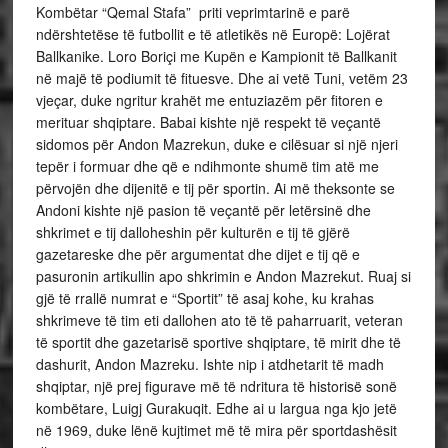
Kombëtar “Qemal Stafa” priti veprimtarinë e parë
ndërshtetëse të futbollit e të atletikës në Europë: Lojërat
Ballkanike. Loro Boriçi me Kupën e Kampionit të Ballkanit
në majë të podiumit të fituesve. Dhe ai vetë Tuni, vetëm 23
vjeçar, duke ngritur krahët me entuziazëm për fitoren e
merituar shqiptare. Babai kishte një respekt të veçantë
sidomos për Andon Mazrekun, duke e cilësuar si një njeri
tepër i formuar dhe që e ndihmonte shumë tim atë me
përvojën dhe dijenitë e tij për sportin. Ai më theksonte se
Andoni kishte një pasion të veçantë për letërsinë dhe
shkrimet e tij dalloheshin për kulturën e tij të gjërë
gazetareske dhe për argumentat dhe dijet e tij që e
pasuronin artikullin apo shkrimin e Andon Mazrekut. Ruaj si
gjë të rrallë numrat e “Sportit” të asaj kohe, ku krahas
shkrimeve të tim eti dallohen ato të të paharruarit, veteran
të sportit dhe gazetarisë sportive shqiptare, të mirit dhe të
dashurit, Andon Mazreku. Ishte nip i atdhetarit të madh
shqiptar, një prej figurave më të ndritura të historisë sonë
kombëtare, Luigj Gurakuqit. Edhe ai u largua nga kjo jetë
në 1969, duke lënë kujtimet më të mira për sportdashësit