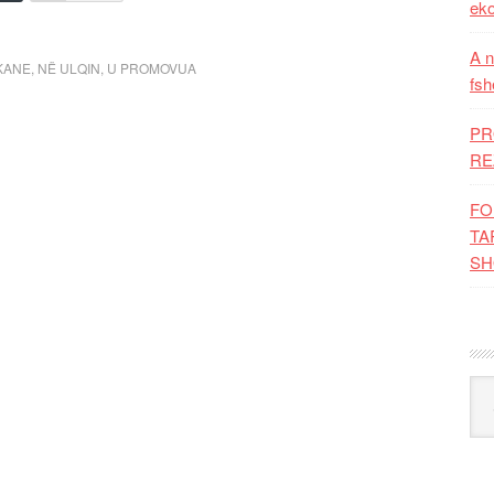
eko
A n
KANE
,
NË ULQIN
,
U PROMOVUA
fsh
PR
RE
FO
TA
SH
Kat