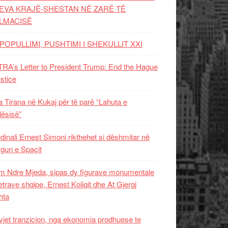
EVA KRAJË-SHESTAN NË ZARË TË
LMACISË
POPULLIMI, PUSHTIMI I SHEKULLIT XXI
RA’s Letter to President Trump: End the Hague
ustice
 Tirana në Kukaj për të parë “Lahuta e
ësisë”
dinali Ernest Simoni rikthehet si dëshmitar në
gun e Spaçit
 Ndre Mjeda, sipas dy figurave monumentale
letrave shqipe, Ernest Koliqit dhe At Gjergj
hta
vjet tranzicion, nga ekonomia prodhuese te