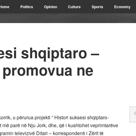
Home
Politics
Opinion
Culture
Sports
Economy
esi shqiptaro –
 promovua ne
ik, u përurua projekti ” Histori suksesi shqiptaro-
jet më parë në Nju Jork, dhe, që i kushtohet veprimtarëve
amin televizivë Ditari – korrespondenti i Zërit të