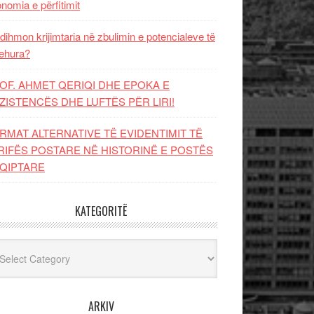
nomia e përfitimit
dihmon krijimtaria në zbulimin e potencialeve të
ehura?
OF. AHMET QERIQI DHE EPOKA E
ZISTENCЁS DHE LUFTЁS PЁR LIRI!
RMAT ALTERNATIVE TË EVIDENTIMIT TË
RIFËS POSTARE NË HISTORINË E POSTËS
QIPTARE
KATEGORITË
egoritë
ARKIV