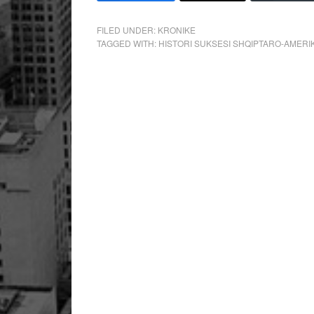
FILED UNDER:
KRONIKE
TAGGED WITH:
HISTORI SUKSESI SHQIPTARO-AMERI