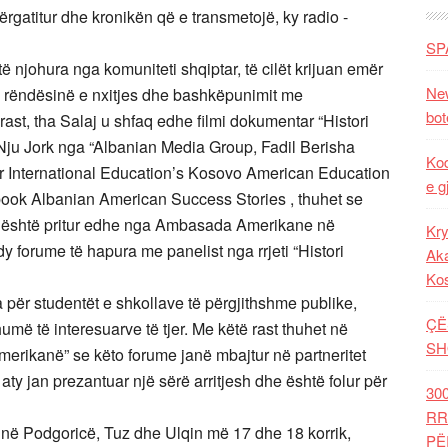
ërgatitur dhe kronikën që e transmetojë, ky radio -
SP
të njohura nga komuniteti shqiptar, të cilët krijuan emër
New
 rëndësinë e nxitjes dhe bashkëpunimit me
bot
rast, tha Salaj u shfaq edhe filmi dokumentar “Histori
 Nju Jork nga “Albanian Media Group, Fadil Berisha
Kod
r International Education’s Kosovo American Education
e g
cebook Albanian American Success Stories , thuhet se
ë” është pritur edhe nga Ambasada Amerikane në
Kry
y forume të hapura me panelist nga rrjeti “Histori
Aka
Ko
 për studentët e shkollave të përgjithshme publike,
ÇË
umë të interesuarve të tjer. Me këtë rast thuhet në
SH
-Amerikanë” se këto forume janë mbajtur në partneritet
jan prezantuar një sërë arritjesh dhe është folur për
30
RR
në Podgoricë, Tuz dhe Ulqin më 17 dhe 18 korrik,
PË