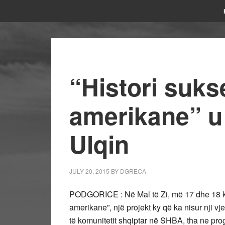
“Histori suks
amerikane” u
Ulqin
JULY 20, 2015
BY
DGRECA
PODGORICE : Në Mal të Zi, më 17 dhe 18 korr
amerikane”, një projekt ky që ka nisur nji v
të komunitetit shqiptar në SHBA, tha ne progr