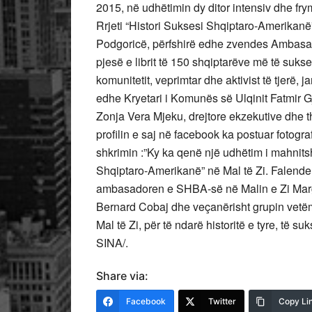
2015, në udhëtimin dy ditor intensiv dhe fry
Rrjeti “Histori Suksesi Shqiptaro-Amerika
Podgoricë, përfshirë edhe zvendes Ambasador
pjesë e librit të 150 shqiptarëve më të suks
komunitetit, veprimtar dhe aktivist të tjerë, 
edhe Kryetari i Komunës së Ulqinit Fatmir Gj
Zonja Vera Mjeku, drejtore ekzekutive dhe
profilin e saj në facebook ka postuar fotogra
shkrimin :”Ky ka qenë një udhëtim i mahnitsh
Shqiptaro-Amerikanë” në Mal të Zi. Falenderi
ambasadoren e SHBA-së në Malin e Zi Marg
Bernard Cobaj dhe veçanërisht grupin vetëmoh
Mal të Zi, për të ndarë historitë e tyre, të 
SINA/.
Share via:
Facebook
Twitter
Copy Li