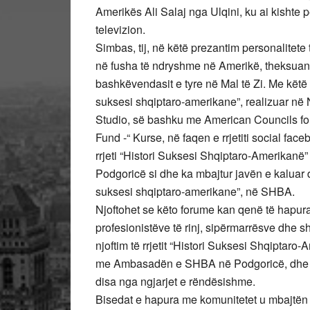
Amerikës Ali Salaj nga Ulqini, ku ai kishte p
televizion.
Simbas, tij, në këtë prezantim personalitete 
në fusha të ndryshme në Amerikë, theksuan
bashkëvendasit e tyre në Mal të Zi. Me këtë 
suksesi shqiptaro-amerikane”, realizuar në
Studio, së bashku me American Councils fo
Fund -“ Kurse, në faqen e rrjetiti social fa
rrjeti “Histori Suksesi Shqiptaro-Amerikan
Podgoricë si dhe ka mbajtur javën e kaluar d
suksesi shqiptaro-amerikane”, në SHBA.
Njoftohet se këto forume kan qenë të hapura
profesionistëve të rinj, sipërmarrësve dhe sh
njoftim të rrjetit “Histori Suksesi Shqiptaro
me Ambasadën e SHBA në Podgoricë, dhe aty 
disa nga ngjarjet e rëndësishme.
Bisedat e hapura me komunitetet u mbajtën 