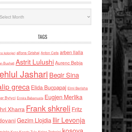
iv
TAGS
arben llalla
alfons Grishaj
Anton Cefa
no kolonjari
Astrit Lulushi
Aurenc Bebja
an Bushati
ehlul Jashari
Beqir Sina
alip greca
Elida Buçpapaj
Elmi Berisha
Eugjen Merlika
er Bytyci
Ermira Babamusta
Frank shkreli
hri Xharra
Fritz
Ilir Levonja
Gezim Llojdia
dovani
kosova
rviste
Kolec Traboini
Keze Kozeta Zylo