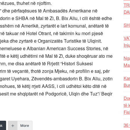
mëzues, thuhet në njoftim.
TR
në” dhe përfaqësues të Ambasadës Amerikane në
DA
in e SHBA në Mal të Zi, B. Bix Aliu, i cili është edhe
SH
esshëm në Amerikë, zyrtarët e lart komunal, anëtarë të
janë takuar në Hotel Otrant, në takimin ku mori pjesë
VAT
eka dhe zyrtarë e Organizatës Turistike të Ulqinit.
Inj
 themeluese e Albanian American Success Stories, në
fitë e këtij udhëtimi në Mal të Zi, duke shoqëruar ato me
Nga
m, me disa anëtarë të Rrjetit “Histori Suksesi
Mal
m të veçantë, thotë zonja Mjeku, në profilin e saj, për
Kar
aret Uyehara, Zëvendës-ambasdorin B. Bix Aliu, zotin
Bur
ues, të këtij rrjeti AASS, i cili udhëtoi këto ditë në
suksesit me shqiptarët në Podgoricë, Ulqin dhe Tuz”/ Beqir
Dom
të 
Fis
36 
nk
More