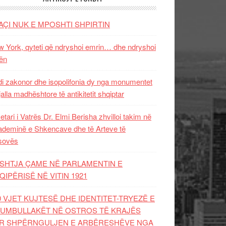
AÇI NUK E MPOSHTI SHPIRTIN
 York, qyteti që ndryshoi emrin… dhe ndryshoi
ën
i zakonor dhe isopolifonia dy nga monumentet
jalla madhështore të antikitetit shqiptar
etari i Vatrës Dr. Elmi Berisha zhvilloi takim në
deminë e Shkencave dhe të Arteve të
sovës
SHTJA ÇAME NË PARLAMENTIN E
QIPËRISË NË VITIN 1921
0 VJET KUJTESË DHE IDENTITET-TRYEZË E
UMBULLAKËT NË OSTROS TË KRAJËS
R SHPËRNGULJEN E ARBËRESHËVE NGA