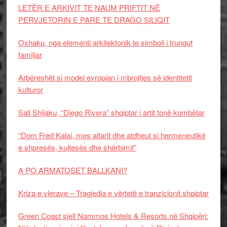
LETËR E ARKIVIT TE NAUM PRIFTIT NË
PERVJETORIN E PARE TE DRAGO SILIQIT
Oxhaku, nga elementi arkitektonik te simboli i trungut
familjar
Arbëreshët si model evropian i mbrojtjes së identitetit
kulturor
Sali Shijaku, “Diego Rivera” shqiptar i artit tonë kombëtar
“Dom Fred Kalaj, mes altarit dhe atdheut si hermeneutikë
e shpresës, kujtesës dhe shërbimit”
A PO ARMATOSET BALLKANI?
Kriza e vlerave – Tragjedia e vërtetë e tranzicionit shqiptar
Green Coast sjell Nammos Hotels & Resorts në Shqipëri: