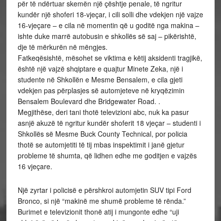
për të ndërtuar skemën një çështje penale, të ngritur
kundër një shoferi 18-vjeçar, i cili solli dhe vdekjen një vajze
16-vjeçare – e cila në momentin që u goditë nga makina –
ishte duke marrë autobusin e shkollës së saj – pikërishtë,
dje të mërkurën në mëngjes.
Fatkeqësishtë, mësohet se viktima e këtij aksidenti tragjikë,
është një vajzë shqiptare e quajtur Minete Zeka, një i
studente në Shkollën e Mesme Bensalem, e cila gjeti
vdekjen pas përplasjes së automjeteve në kryqëzimin
Bensalem Boulevard dhe Bridgewater Road. .
Megjithëse, deri tani thotë televizioni abc, nuk ka pasur
asnjë akuzë të ngritur kundër shoferit 18 vjeçar – studenti i
Shkollës së Mesme Buck County Technical, por policia
thotë se automjetiti të tij mbas inspektimit i janë gjetur
probleme të shumta, që lidhen edhe me goditjen e vajzës
16 vjeçare.
Një zyrtar i policisë e përshkroi automjetin SUV tipi Ford
Bronco, si një “makinë me shumë probleme të rënda.”
Burimet e televizionit thonë atij i mungonte edhe “uji