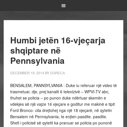
Humbi jetën 16-vjeçarja
shqiptare në
Pennsylvania
DECEMBER 19, 2014
BY
DGRECA
BENSALEM, PANNSYLVANIA : Duke iu referuar një video të
trasmetuar, dje, prej kanalit 6 televizivë – WPVI-TV abc,
thuhet se policia – po punon duke ndërtuar skemën e
vdekjes së një vajze 16 vjeçare e goditur me makinë e tipit
Ford Bronco- cila drejtohej nga një 18 vjeçarë, në qytetin
Bensalem në Pennsylvania, te enjten pasdite. pasdite.
Shefi i policisë së qytetit ka pranuar se policia po punonë