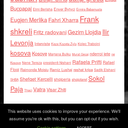
Buçpapaj
Enver Bytyci
Elmi Berisha
Ermira Babamusta
Frank
Eugjen Merlika
Fahri Xharra
shkreli
Ilir
Gezim Llojdia
Fritz radovani
Levonja
Interviste
Kolec Traboini
Keze Kozeta Zylo
kosova
Kosove
nderroi jete
Marjana Bulku
ne
Murat Gecaj
Rafaela Prifti
Rafael
Nene Tereza
Kosove
presidenti Nishani
Floqi
Raimonda Moisiu
Ramiz Lushaj
reshat kripa
Sadik Elshani
Sokol
Shefqet Kercelli
shqiperia
shqiptaret
SHBA
Paja
Vatra
Visar Zhiti
Thaci
This website uses cookies to improve your experience. We'll
assume you're ok with this, but you can opt-out if you wish.
Cookie settings
Log in
ACCEPT