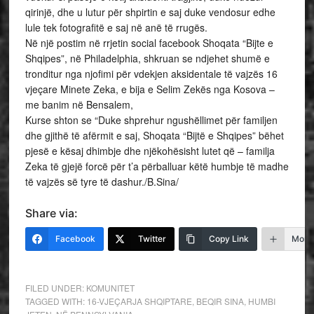
qirinjë, dhe u lutur për shpirtin e saj duke vendosur edhe
lule tek fotografitë e saj në anë të rrugës.
Në një postim në rrjetin social facebook Shoqata “Bijte e
Shqipes”, në Philadelphia, shkruan se ndjehet shumë e
tronditur nga njofimi për vdekjen aksidentale të vajzës 16
vjeçare Minete Zeka, e bija e Selim Zekës nga Kosova –
me banim në Bensalem,
Kurse shton se “Duke shprehur ngushëllimet për familjen
dhe gjithë të afërmit e saj, Shoqata “Bijtë e Shqipes” bëhet
pjesë e kësaj dhimbje dhe njëkohësisht lutet që – familja
Zeka të gjejë forcë për t’a përballuar këtë humbje të madhe
të vajzës së tyre të dashur./B.Sina/
Share via:
Facebook
Twitter
Copy Link
More
FILED UNDER:
KOMUNITET
TAGGED WITH:
16-VJEÇARJA SHQIPTARE
,
BEQIR SINA
,
HUMBI