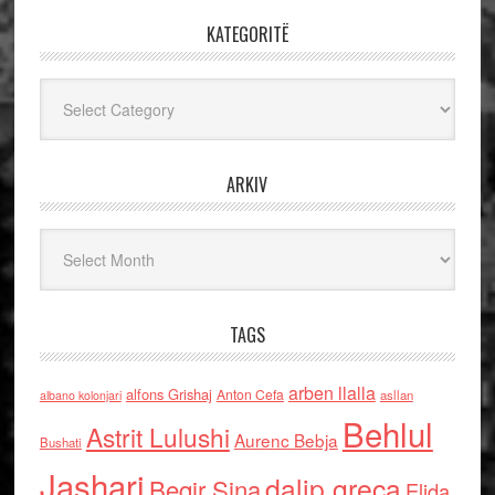
KATEGORITË
Kategoritë
ARKIV
Arkiv
TAGS
arben llalla
alfons Grishaj
Anton Cefa
asllan
albano kolonjari
Behlul
Astrit Lulushi
Aurenc Bebja
Bushati
Jashari
dalip greca
Beqir Sina
Elida