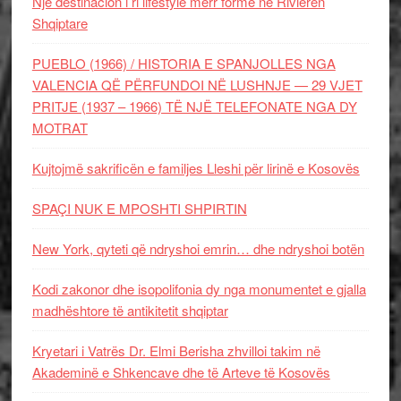
Një destinacion i ri lifestyle merr formë në Rivierën
Shqiptare
PUEBLO (1966) / HISTORIA E SPANJOLLES NGA
VALENCIA QË PËRFUNDOI NË LUSHNJE — 29 VJET
PRITJE (1937 – 1966) TË NJË TELEFONATE NGA DY
MOTRAT
Kujtojmë sakrificën e familjes Lleshi për lirinë e Kosovës
SPAÇI NUK E MPOSHTI SHPIRTIN
New York, qyteti që ndryshoi emrin… dhe ndryshoi botën
Kodi zakonor dhe isopolifonia dy nga monumentet e gjalla
madhështore të antikitetit shqiptar
Kryetari i Vatrës Dr. Elmi Berisha zhvilloi takim në
Akademinë e Shkencave dhe të Arteve të Kosovës