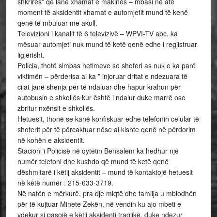
shkrirës” që lanë xhamat e makinës – mbasi në atë
moment të aksidentit xhamat e automjetit mund të kenë
qenë të mbuluar me akull.
Televizioni i kanalit të 6 televizivë – WPVI-TV abc, ka
mësuar automjeti nuk mund të ketë qenë edhe i regjistruar
ligjërisht.
Policia, thotë simbas hetimeve se shoferi as nuk e ka parë
viktimën – përderisa ai ka ” injoruar dritat e ndezuara të
cilat janë shenja për të ndaluar dhe hapur krahun për
autobusin e shkollës kur është i ndalur duke marrë ose
zbritur nxënsit e shkollës.
Hetuesit, thonë se kanë konfiskuar edhe telefonin celular të
shoferit për të përcaktuar nëse ai kishte qenë në përdorim
në kohën e aksidentit.
Stacioni i Policisë në qytetin Bensalem ka hedhur një
numër telefoni dhe kushdo që mund të ketë qenë
dëshmitarë i këtij aksidentit – mund të kontaktojë hetuesit
në këtë numër : 215-633-3719.
Në natën e mërkurë, pra dje miqtë dhe familja u mblodhën
për të kujtuar Minete Zekën, në vendin ku ajo mbeti e
vdekur si pasojë e këtij aksidenti tragjikë, duke ndezur