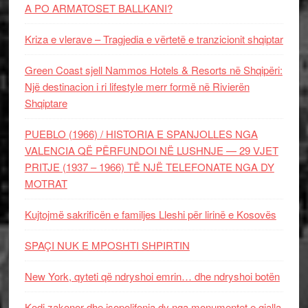
A PO ARMATOSET BALLKANI?
Kriza e vlerave – Tragjedia e vërtetë e tranzicionit shqiptar
Green Coast sjell Nammos Hotels & Resorts në Shqipëri:
Një destinacion i ri lifestyle merr formë në Rivierën
Shqiptare
PUEBLO (1966) / HISTORIA E SPANJOLLES NGA
VALENCIA QË PËRFUNDOI NË LUSHNJE — 29 VJET
PRITJE (1937 – 1966) TË NJË TELEFONATE NGA DY
MOTRAT
Kujtojmë sakrificën e familjes Lleshi për lirinë e Kosovës
SPAÇI NUK E MPOSHTI SHPIRTIN
New York, qyteti që ndryshoi emrin… dhe ndryshoi botën
Kodi zakonor dhe isopolifonia dy nga monumentet e gjalla