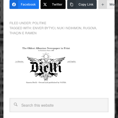
Facebook
Twitter
Copy Link
More
FILED UNDER:
POLITIKE
TAGGED WITH:
ENVER BYTYCI
,
NUK I NDIHMON
,
RUGOVA
,
THAÇIN E RAMEN