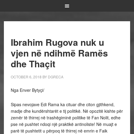
Ibrahim Rugova nuk u
vjen në ndihmë Ramës
dhe Thaçit
OCTOBER 6, 2018
BY
DGRECA
Nga Enver Bytyçi/
Sipas nevojave Edi Rama ka cituar dhe citon gjithkend,
madje dhe kundërshtarët e tij politikë. Në opozitë kishte për
zemër të thirrej në trashëgiminë politike të Fan Nolit, edhe
pse në pushtet ndoqi një praktikë antinoliste! Në muajt e
parë të pushtetit u përpoq të thirrej në emrin e Faik