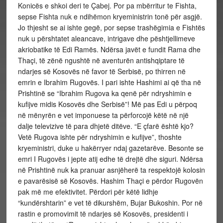
Konicës e shkoi deri te Çabej. Por pa mbërritur te Fishta,
sepse Fishta nuk e ndihëmon kryeministrin tonë për asgjë.
Jo thjesht se ai ishte gegë, por sepse trashëgimia e Fishtës
nuk u përshtatet aleancave, intrigave dhe pështjellimeve
akriobatike të Edi Ramës. Ndërsa javët e fundit Rama dhe
Thaçi, të zënë ngushtë në aventurën antishqiptare të
ndarjes së Kosovës në favor të Serbisë, po thirren në
emrin e Ibrahim Rugovës. I pari ishte Hashimi ai që tha në
Prishtinë se “Ibrahim Rugova ka qenë për ndryshimin e
kufijve midis Kosovës dhe Serbisë”! Më pas Edi u përpoq
në mënyrën e vet imponuese ta përforcojë këtë në një
dalje televizive të para dhjetë ditëve. “E çfarë është kjo?
Vetë Rugova ishte për ndryshimin e kufijve”, thoshte
kryeministri, duke u hakërryer ndaj gazetarëve. Besonte se
emri I Rugovës i jepte atij edhe të drejtë dhe siguri. Ndërsa
në Prishtinë nuk ka pranuar asnjëherë ta respektojë kolosin
e pavarësisë së Kosovës. Hashim Thaçi e përdor Rugovën
pak më me efektivitet. Përdori për këtë lidhje
“kundërshtarin” e vet të dikurshëm, Bujar Bukoshin. Por në
rastin e promovimit të ndarjes së Kosovës, presidenti i