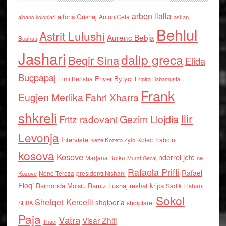
arben llalla
alfons Grishaj
Anton Cefa
asllan
albano kolonjari
Behlul
Astrit Lulushi
Aurenc Bebja
Bushati
Jashari
dalip greca
Beqir Sina
Elida
Buçpapaj
Enver Bytyci
Elmi Berisha
Ermira Babamusta
Frank
Eugjen Merlika
Fahri Xharra
shkreli
Ilir
Gezim Llojdia
Fritz radovani
Levonja
Interviste
Kolec Traboini
Keze Kozeta Zylo
kosova
Kosove
nderroi jete
Marjana Bulku
ne
Murat Gecaj
Rafaela Prifti
Rafael
Nene Tereza
Kosove
presidenti Nishani
Floqi
Raimonda Moisiu
Ramiz Lushaj
reshat kripa
Sadik Elshani
Sokol
Shefqet Kercelli
shqiperia
shqiptaret
SHBA
Paja
Vatra
Visar Zhiti
Thaci