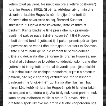
vetëm tokat pa vlerë. Ne nuk biem pre e këtyre politikave”(
Ibrahim Rugova 1992). Si për ta vërtetuar qëndrimin dhe
vizionin e Ibrahim Rugovës në mbrojtje të teritorit të
Kosovës dhe pavarësisë së saj, Bernard Kushner
shkruante: “Rugova ishte kokëfortë, ishte vështirë ta
bindnim. Kishte bindjet e tij të prera dhe nuk pranonte
asgjë më pak se pavarësinë e Kosovës”! I tillë Rugova
mbeti deri në fund të jetës së tij. I pakompromis për arritjen
e pavarësisë së vendit dhe mbrojtjen e territorit të Kosovës!
Eshtë e pamundur që në një koment të përmbledhësh
gjithë ato deklarata dhe qëndrime të Ibrahim Rugovës, me
të cilat ai dëshmon se jo vetëm kundërshtoi çdo ndarje dhe
tjetërsim të integritetit territorial të vendit, por njëkohësisht
nuk lëshoi kurrë në çeshtjen themelore, krijimin e shtetit të
pavarur, ose siç e shprehej vazhdimisht, “në të kundërt
bashkimin me Shqipërinë”! Edi Rama dhe Hashim Thaçi
thirren këto kohë në Ibrahim Rugovën për të fshehur faktin
se ata janë e kundërta e tij. Ata të dy nuk kanë parime, nuk
kanë ndjesi atdhetare të tilla si ato të Rugovës. Ndaj i
drejtohen spekullimeve me emrin e tij dhe keqpërdorin nga