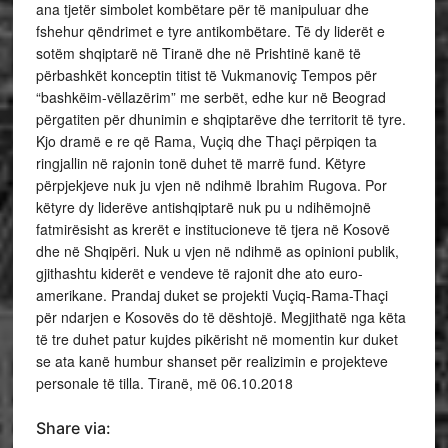
ana tjetër simbolet kombëtare për të manipuluar dhe
fshehur qëndrimet e tyre antikombëtare. Të dy liderët e
sotëm shqiptarë në Tiranë dhe në Prishtinë kanë të
përbashkët konceptin titist të Vukmanoviç Tempos për
“bashkëim-vëllazërim” me serbët, edhe kur në Beograd
përgatiten për dhunimin e shqiptarëve dhe territorit të tyre.
Kjo dramë e re që Rama, Vuçiq dhe Thaçi përpiqen ta
ringjallin në rajonin tonë duhet të marrë fund. Këtyre
përpjekjeve nuk ju vjen në ndihmë Ibrahim Rugova. Por
këtyre dy liderëve antishqiptarë nuk pu u ndihëmojnë
fatmirësisht as krerët e institucioneve të tjera në Kosovë
dhe në Shqipëri. Nuk u vjen në ndihmë as opinioni publik,
gjithashtu kiderët e vendeve të rajonit dhe ato euro-
amerikane. Prandaj duket se projekti Vuçiq-Rama-Thaçi
për ndarjen e Kosovës do të dështojë. Megjithatë nga këta
të tre duhet patur kujdes pikërisht në momentin kur duket
se ata kanë humbur shanset për realizimin e projekteve
personale të tilla. Tiranë, më 06.10.2018
Share via: