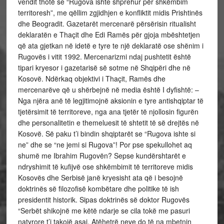
vendit thotë se “Rugova ishte shprehur për shkëmbim
territoresh”, me qëllim zgjidhjen e konfliktit midis Prishtinës
dhe Beogradit. Gazetarët mercenarë përsërisin ritualisht
deklaratën e Thaçit dhe Edi Ramës për gjoja mbështetjen
që ata gjetkan në idetë e tyre te një deklaratë ose shënim i
Rugovës i vitit 1992. Mercenarizmi ndaj pushtetit është
tipari kryesor i gazetarisë së sotme në Shqipëri dhe në
Kosovë. Ndërkaq objektivi i Thaçit, Ramës dhe
mercenarëve që u shërbejnë në media është I dyfishtë: –
Nga njëra anë të legjitimojnë aksionin e tyre antishqiptar të
tjetërsimit të territoreve, nga ana tjetër të njollosin figurën
dhe personalitetin e themeluesit të shtetit të së drejtës në
Kosovë. Së paku t’i bindin shqiptarët se “Rugova ishte si
ne” dhe se “ne jemi si Rugova”! Por pse spekullohet aq
shumë me Ibrahim Rugovën? Sepse kundërshtarët e
ndryshimit të kufijvë ose shkëmbimit të territoreve midis
Kosovës dhe Serbisë janë kryesisht ata që i besojnë
doktrinës së filozofisë kombëtare dhe politike të ish
presidentit historik. Sipas doktrinës së doktor Rugovës
“Serbët shikojnë me këtë ndarje se cila tokë me pasuri
natyrore t’i takojë asaj. Atëhetrë neve do të na mbetnin