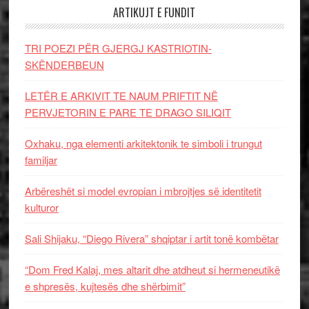
ARTIKUJT E FUNDIT
TRI POEZI PËR GJERGJ KASTRIOTIN-
SKËNDERBEUN
LETËR E ARKIVIT TE NAUM PRIFTIT NË
PERVJETORIN E PARE TE DRAGO SILIQIT
Oxhaku, nga elementi arkitektonik te simboli i trungut
familjar
Arbëreshët si model evropian i mbrojtjes së identitetit
kulturor
Sali Shijaku, “Diego Rivera” shqiptar i artit tonë kombëtar
“Dom Fred Kalaj, mes altarit dhe atdheut si hermeneutikë
e shpresës, kujtesës dhe shërbimit”