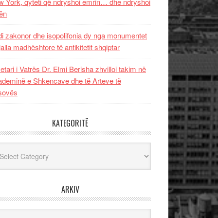
 York, qyteti që ndryshoi emrin… dhe ndryshoi
ën
i zakonor dhe isopolifonia dy nga monumentet
jalla madhështore të antikitetit shqiptar
etari i Vatrës Dr. Elmi Berisha zhvilloi takim në
deminë e Shkencave dhe të Arteve të
sovës
KATEGORITË
egoritë
ARKIV
iv