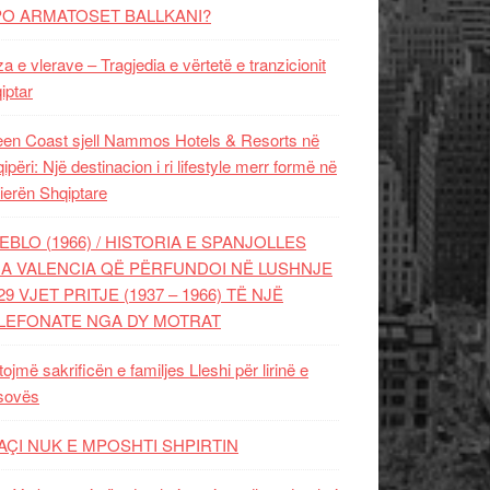
PO ARMATOSET BALLKANI?
za e vlerave – Tragjedia e vërtetë e tranzicionit
iptar
en Coast sjell Nammos Hotels & Resorts në
ipëri: Një destinacion i ri lifestyle merr formë në
ierën Shqiptare
EBLO (1966) / HISTORIA E SPANJOLLES
A VALENCIA QË PËRFUNDOI NË LUSHNJE
29 VJET PRITJE (1937 – 1966) TË NJË
LEFONATE NGA DY MOTRAT
tojmë sakrificën e familjes Lleshi për lirinë e
sovës
AÇI NUK E MPOSHTI SHPIRTIN