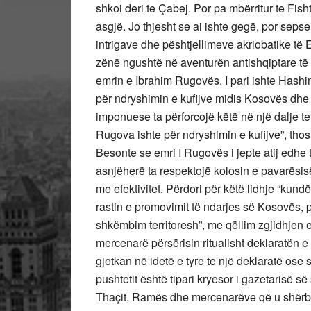
shkoi deri te Çabej. Por pa mbërritur te Fis
asgjë. Jo thjesht se ai ishte gegë, por seps
intrigave dhe pështjellimeve akriobatike të
zënë ngushtë në aventurën antishqiptare të 
emrin e Ibrahim Rugovës. I pari ishte Hashi
për ndryshimin e kufijve midis Kosovës dhe
imponuese ta përforcojë këtë në një dalje tel
Rugova ishte për ndryshimin e kufijve”, thos
Besonte se emri I Rugovës i jepte atij edhe 
asnjëherë ta respektojë kolosin e pavarës
me efektivitet. Përdori për këtë lidhje “kund
rastin e promovimit të ndarjes së Kosovës, p
shkëmbim territoresh”, me qëllim zgjidhjen e
mercenarë përsërisin ritualisht deklaratën 
gjetkan në idetë e tyre te një deklaratë ose
pushtetit është tipari kryesor i gazetarisë 
Thaçit, Ramës dhe mercenarëve që u shërbej