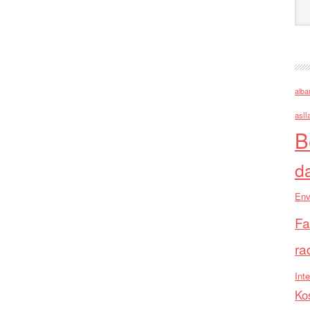
alba
asll
B
d
Env
Fa
ra
Inte
Ko