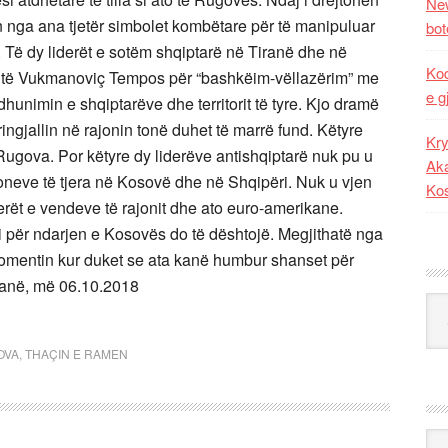
New
n nga ana tjetër simbolet kombëtare për të manipuluar
bot
 Të dy liderët e sotëm shqiptarë në Tiranë dhe në
Kod
ist të Vukmanoviç Tempos për “bashkëim-vëllazërim” me
e g
hunimin e shqiptarëve dhe territorit të tyre. Kjo dramë
ngjallin në rajonin tonë duhet të marrë fund. Këtyre
Kry
ugova. Por këtyre dy liderëve antishqiptarë nuk pu u
Aka
ioneve të tjera në Kosovë dhe në Shqipëri. Nuk u vjen
Ko
erët e vendeve të rajonit dhe ato euro-amerikane.
 për ndarjen e Kosovës do të dështojë. Megjithatë nga
 momentin kur duket se ata kanë humbur shanset për
Tiranë, më 06.10.2018
Kat
OVA
,
THAÇIN E RAMEN
Ark