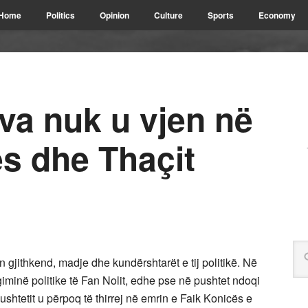
Home
Politics
Opinion
Culture
Sports
Economy
va nuk u vjen në
 dhe Thaçit
 gjithkend, madje dhe kundërshtarët e tij politikë. Në
giminë politike të Fan Nolit, edhe pse në pushtet ndoqi
pushtetit u përpoq të thirrej në emrin e Faik Konicës e