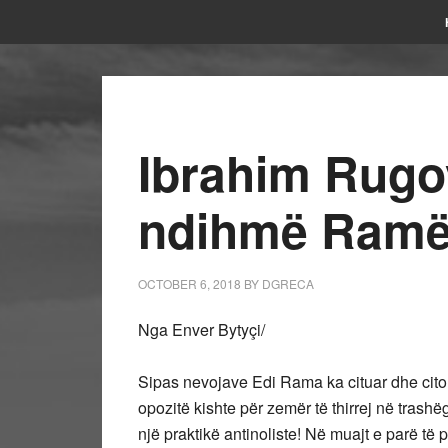
Ibrahim Rugo
ndihmë Ramës
OCTOBER 6, 2018
BY
DGRECA
Nga Enver Bytyçi/
Sipas nevojave Edi Rama ka cituar dhe citon
opozitë kishte për zemër të thirrej në trashë
një praktikë antinoliste! Në muajt e parë të 