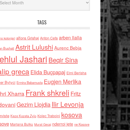
TAGS
arben llalla
alfons Grishaj
Anton Cefa
no kolonjari
Astrit Lulushi
Aurenc Bebja
an Bushati
ehlul Jashari
Beqir Sina
alip greca
Elida Buçpapaj
Elmi Berisha
Eugjen Merlika
er Bytyci
Ermira Babamusta
Frank shkreli
hri Xharra
Fritz
Ilir Levonja
Gezim Llojdia
dovani
kosova
rviste
Kolec Traboini
Keze Kozeta Zylo
sove
nderroi jete
Marjana Bulku
ne Kosove
Murat Gecaj