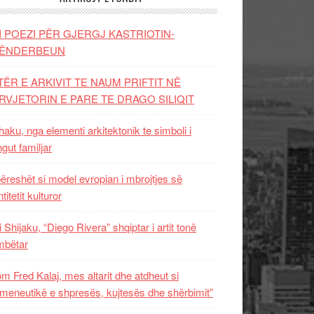
I POEZI PËR GJERGJ KASTRIOTIN-
ËNDERBEUN
TËR E ARKIVIT TE NAUM PRIFTIT NË
RVJETORIN E PARE TE DRAGO SILIQIT
aku, nga elementi arkitektonik te simboli i
ngut familjar
ëreshët si model evropian i mbrojtjes së
titetit kulturor
i Shijaku, “Diego Rivera” shqiptar i artit tonë
mbëtar
m Fred Kalaj, mes altarit dhe atdheut si
meneutikë e shpresës, kujtesës dhe shërbimit”