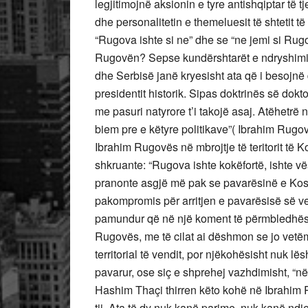
legjitimojnë aksionin e tyre antishqiptar të tje
dhe personalitetin e themeluesit të shtetit t
“Rugova ishte si ne” dhe se “ne jemi si Ru
Rugovën? Sepse kundërshtarët e ndryshimit 
dhe Serbisë janë kryesisht ata që i besojnë 
presidentit historik. Sipas doktrinës së dok
me pasuri natyrore t’i takojë asaj. Atëhetrë
biem pre e këtyre politikave”( Ibrahim Rugov
Ibrahim Rugovës në mbrojtje të teritorit të
shkruante: “Rugova ishte kokëfortë, ishte vës
pranonte asgjë më pak se pavarësinë e Kosovës
pakompromis për arritjen e pavarësisë së ven
pamundur që në një koment të përmbledhësh
Rugovës, me të cilat ai dëshmon se jo vetëm 
territorial të vendit, por njëkohësisht nuk lës
pavarur, ose siç e shprehej vazhdimisht, “
Hashim Thaçi thirren këto kohë në Ibrahim R
tij. Ata të dy nuk kanë parime, nuk kanë ndje