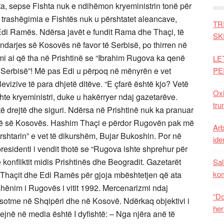
hta, sepse Fishta nuk e ndihëmon kryeministrin tonë për
e trashëgimia e Fishtës nuk u përshtatet aleancave,
TR
 Edi Ramës. Ndërsa javët e fundit Rama dhe Thaçi, të
SK
ndarjes së Kosovës në favor të Serbisë, po thirren në
mi ai që tha në Prishtinë se “Ibrahim Rugova ka qenë
LE
 Serbisë”! Më pas Edi u përpoq në mënyrën e vet
PE
evizive të para dhjetë ditëve. “E çfarë është kjo? Vetë
Oxh
hte kryeministri, duke u hakërryer ndaj gazetarëve.
tru
të drejtë dhe siguri. Ndërsa në Prishtinë nuk ka pranuar
isë së Kosovës. Hashim Thaçi e përdor Rugovën pak më
Arb
ërshtarin” e vet të dikurshëm, Bujar Bukoshin. Por në
iden
residenti i vendit thotë se “Rugova ishte shprehur për
 konfliktit midis Prishtinës dhe Beogradit. Gazetarët
Sal
ko
e Thaçit dhe Edi Ramës për gjoja mbështetjen që ata
 shënim i Rugovës i vitit 1992. Mercenarizmi ndaj
“Do
së sotme në Shqipëri dhe në Kosovë. Ndërkaq objektivi i
her
në në media është I dyfishtë: – Nga njëra anë të