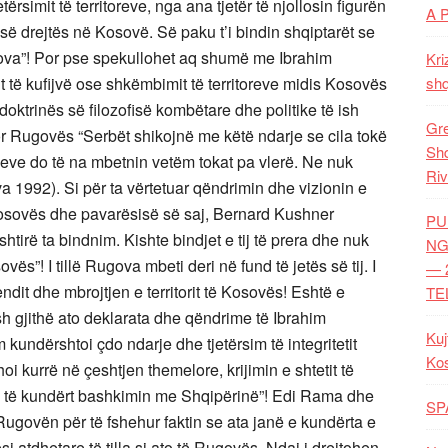
tërsimit të territoreve, nga ana tjetër të njollosin figurën
A 
ë së drejtës në Kosovë. Së paku t’i bindin shqiptarët se
gova”! Por pse spekullohet aq shumë me Ibrahim
Kri
të kufijvë ose shkëmbimit të territoreve midis Kosovës
shq
doktrinës së filozofisë kombëtare dhe politike të ish
Gre
tor Rugovës “Serbët shikojnë me këtë ndarje se cila tokë
Shq
 neve do të na mbetnin vetëm tokat pa vlerë. Ne nuk
Riv
a 1992). Si për ta vërtetuar qëndrimin dhe vizionin e
 Kosovës dhe pavarësisë së saj, Bernard Kushner
PU
htirë ta bindnim. Kishte bindjet e tij të prera dhe nuk
NG
”! I tillë Rugova mbeti deri në fund të jetës së tij. I
— 
dit dhe mbrojtjen e territorit të Kosovës! Eshtë e
TE
 gjithë ato deklarata dhe qëndrime të Ibrahim
Kuj
kundërshtoi çdo ndarje dhe tjetërsim të integritetit
Ko
hoi kurrë në çeshtjen themelore, krijimin e shtetit të
në të kundërt bashkimin me Shqipërinë”! Edi Rama dhe
SP
ugovën për të fshehur faktin se ata janë e kundërta e
si atdhetare të tilla si ato të Rugovës. Ndaj i drejtohen