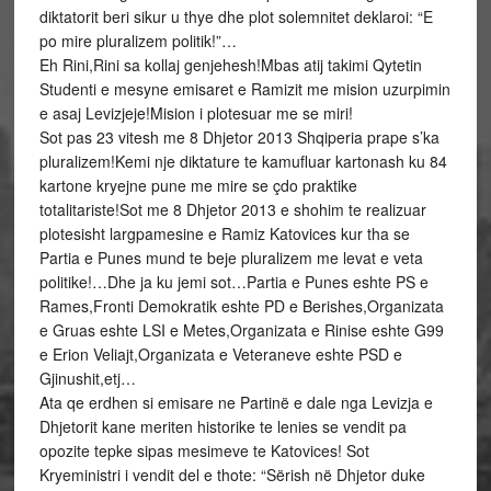
diktatorit beri sikur u thye dhe plot solemnitet deklaroi: “E
po mire pluralizem politik!”…
Eh Rini,Rini sa kollaj genjehesh!Mbas atij takimi Qytetin
Studenti e mesyne emisaret e Ramizit me mision uzurpimin
e asaj Levizjeje!Mision i plotesuar me se miri!
Sot pas 23 vitesh me 8 Dhjetor 2013 Shqiperia prape s’ka
pluralizem!Kemi nje diktature te kamufluar kartonash ku 84
kartone kryejne pune me mire se çdo praktike
totalitariste!Sot me 8 Dhjetor 2013 e shohim te realizuar
plotesisht largpamesine e Ramiz Katovices kur tha se
Partia e Punes mund te beje pluralizem me levat e veta
politike!…Dhe ja ku jemi sot…Partia e Punes eshte PS e
Rames,Fronti Demokratik eshte PD e Berishes,Organizata
e Gruas eshte LSI e Metes,Organizata e Rinise eshte G99
e Erion Veliajt,Organizata e Veteraneve eshte PSD e
Gjinushit,etj…
Ata qe erdhen si emisare ne Partinë e dale nga Levizja e
Dhjetorit kane meriten historike te lenies se vendit pa
opozite tepke sipas mesimeve te Katovices! Sot
Kryeministri i vendit del e thote: “Sërish në Dhjetor duke