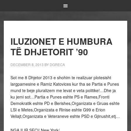
ILUZIONET E HUMBURA
TË DHJETORIT ’90
DECEMBER 8, 2013
BY
DGRECA
Sot me 8 Dhjetor 2013 e shohim te realizuar plotesisht
largpamesine e Ramiz Katovices kur tha se Partia e Punes
mund te beje pluralizem me levat e veta politike!…Dhe ja
ku jemi sot…Partia e Punes eshte PS e Rames,Fronti
Demokratik eshte PD e Berishes,Organizata e Gruas eshte
LSI e Metes,Organizata e Rinise eshte G99 e Erion
Veliajt,Organizata e Veteraneve eshte PSD e Gjinushit,etj…
NGA ILIR SECI/ New York/