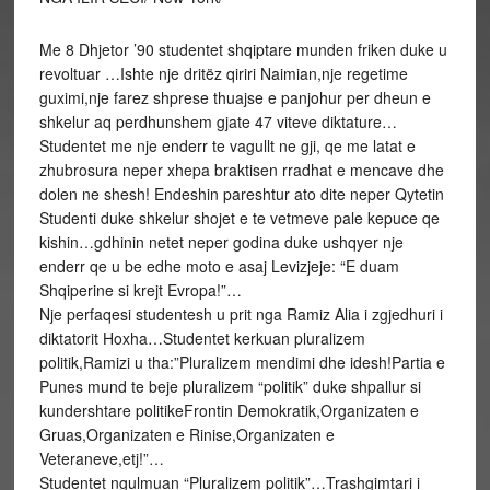
Me 8 Dhjetor ’90 studentet shqiptare munden friken duke u
revoltuar …Ishte nje dritëz qiriri Naimian,nje regetime
guximi,nje farez shprese thuajse e panjohur per dheun e
shkelur aq perdhunshem gjate 47 viteve diktature…
Studentet me nje enderr te vagullt ne gji, qe me latat e
zhubrosura neper xhepa braktisen rradhat e mencave dhe
dolen ne shesh! Endeshin pareshtur ato dite neper Qytetin
Studenti duke shkelur shojet e te vetmeve pale kepuce qe
kishin…gdhinin netet neper godina duke ushqyer nje
enderr qe u be edhe moto e asaj Levizjeje: “E duam
Shqiperine si krejt Evropa!”…
Nje perfaqesi studentesh u prit nga Ramiz Alia i zgjedhuri i
diktatorit Hoxha…Studentet kerkuan pluralizem
politik,Ramizi u tha:”Pluralizem mendimi dhe idesh!Partia e
Punes mund te beje pluralizem “politik” duke shpallur si
kundershtare politikeFrontin Demokratik,Organizaten e
Gruas,Organizaten e Rinise,Organizaten e
Veteraneve,etj!”…
Studentet ngulmuan “Pluralizem politik”…Trashgimtari i