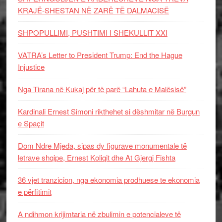
KRAJË-SHESTAN NË ZARË TË DALMACISË
SHPOPULLIMI, PUSHTIMI I SHEKULLIT XXI
VATRA’s Letter to President Trump: End the Hague
Injustice
Nga Tirana në Kukaj për të parë “Lahuta e Malësisë”
Kardinali Ernest Simoni rikthehet si dëshmitar në Burgun
e Spaçit
Dom Ndre Mjeda, sipas dy figurave monumentale të
letrave shqipe, Ernest Koliqit dhe At Gjergj Fishta
36 vjet tranzicion, nga ekonomia prodhuese te ekonomia
e përfitimit
A ndihmon krijimtaria në zbulimin e potencialeve të