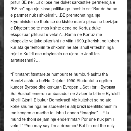
pritur BE-në”…s’di pse me duket sarkastike permendja e
“BE-se” nga nje klase politike qe thoshte se:”Bar do hame
e parimet nuk i shkelim!”…BE premtohet nga nje
kryeminister qe thote se do kishte marre pjese ne Levizjen
e Dhjetorit po te mos kishte qene ne Korfuz duke
ekspozuar pikturat e veta!?…Rama ne Korfuz me
ekspozite vetjake pikerisht ne vitin 1990,pikerisht ne kohen
kur ata qe tentonin te shkonin ne ate ishull vriteshin nga
rojet e Kufirit ose mbyteshin ne ujerat e Jonit tek
arratiseshin!?…
“Fitimtaret fitimtare,te humburit te humbur!-ashtu tha
Ramizi ashtu u be!Ne Dhjetor 1990 Studentet u ngriten
kunder Byrose dhe kerkuan Evropen…Sot i biri i Byroistit
Sul Bushati emeron ambasador ne Zvicer te birin e Byroistit
Xhelil Gjoni! E bukur Demokraci! Me kujtohet se ne ate
kohe shume nga ne studentet e atij brezi identifikoheshim
me kengen e madhe te John Lennon “Imagine”… “Ju
mund te thoni se jam nje enderrimtar/ Por une nuk jam i
vetmi!” “You may say I’m a dreamer/ But I’m not the only