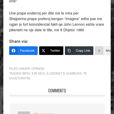
one!”
Une prape enderroj per dite me te mira per
Shqiperine,prape preferoj kengen “Imagine” edhe pse me
ngjan jo fort koincidencial fakti qe John Lennon eshte vrare
pikerisht ne nje date te tille, me 8 Dhjetor 1980
Share via:
Facebook
Twitter
Copy Link
More
FILED UNDER:
OPINION
TAGGED WITH:
ILIR SECI
,
ILUZIONET E HUMBURA
,
TE
DHJETORIT'90
COMMENTS