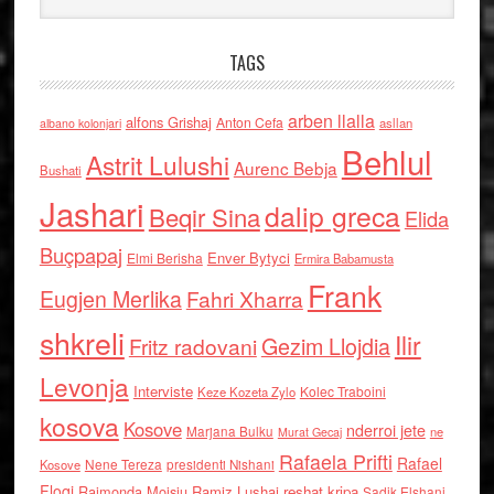
TAGS
arben llalla
alfons Grishaj
Anton Cefa
asllan
albano kolonjari
Behlul
Astrit Lulushi
Aurenc Bebja
Bushati
Jashari
dalip greca
Beqir Sina
Elida
Buçpapaj
Enver Bytyci
Elmi Berisha
Ermira Babamusta
Frank
Eugjen Merlika
Fahri Xharra
shkreli
Ilir
Gezim Llojdia
Fritz radovani
Levonja
Interviste
Kolec Traboini
Keze Kozeta Zylo
kosova
Kosove
nderroi jete
Marjana Bulku
ne
Murat Gecaj
Rafaela Prifti
Rafael
Nene Tereza
Kosove
presidenti Nishani
Floqi
Raimonda Moisiu
Ramiz Lushaj
reshat kripa
Sadik Elshani