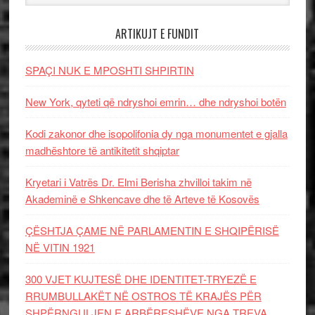
ARTIKUJT E FUNDIT
SPAÇI NUK E MPOSHTI SHPIRTIN
New York, qyteti që ndryshoi emrin… dhe ndryshoi botën
Kodi zakonor dhe isopolifonia dy nga monumentet e gjalla
madhështore të antikitetit shqiptar
Kryetari i Vatrës Dr. Elmi Berisha zhvilloi takim në
Akademinë e Shkencave dhe të Arteve të Kosovës
ÇËSHTJA ÇAME NË PARLAMENTIN E SHQIPËRISË
NË VITIN 1921
300 VJET KUJTESË DHE IDENTITET-TRYEZË E
RRUMBULLAKËT NË OSTROS TË KRAJËS PËR
SHPËRNGULJEN E ARBËRESHËVE NGA TREVA