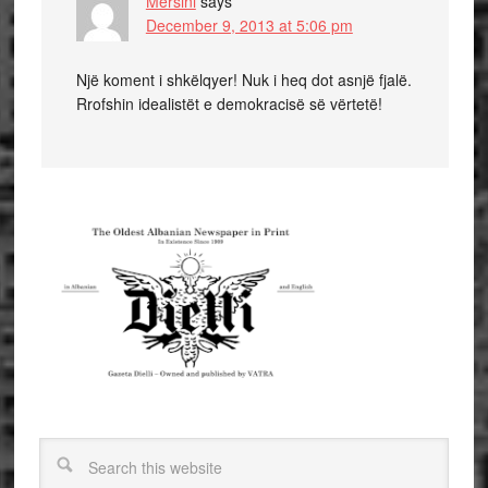
Mersini
says
December 9, 2013 at 5:06 pm
Një koment i shkëlqyer! Nuk i heq dot asnjë fjalë.
Rrofshin idealistët e demokracisë së vërtetë!