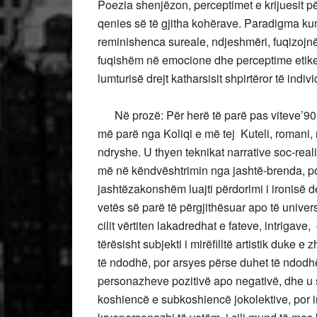
Poezia shenjëzon, perceptimet e krijuesit pë
qenies së të gjitha kohërave. Paradigma kum
reminishenca sureale, ndjeshmëri, fuqizojnë 
fuqishëm në emocione dhe perceptime etike
lumturisë drejt katharsisit shpirtëror të individ
Në prozë: Për herë të parë pas viteve’9
më parë nga Koliqi e më tej Kuteli, romani, 
ndryshe. U thyen teknikat narrative soc-rea
më në këndvështrimin nga jashtë-brenda, por
jashtëzakonshëm luajti përdorimi i ironisë 
vetës së parë të përgjithësuar apo të univers
cilit vërtiten lakadredhat e fateve, intrig
tërësisht subjekti i mirëfilltë artistik duke
të ndodhë, por arsyes përse duhet të ndodh
personazheve pozitivë apo negativë, dhe u s
koshiencë e subkoshiencë jokolektive, por i