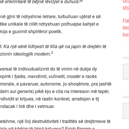
Gr
ë shkrimtarë të bëjnë lëvizjet e duhura?
sfi
në gjini të ndryshme letrare, turbulluan ujërat e së
Fja
stike unikale të cilët ndryshuan pothuajse kahjet e
lek
oja e guximit shpirtëror poetik.
kom
t:
Ka një sërë lidhjesh të tilla që na japin të drejtën të
3
cionin ideologjik modern.
Kat
iversal të indivudualizmit do të vinim në dukje dy
pirik i fjalës, mendimit, vullnetit, mostër e racës
 morale, e pavaruar, autonome, jo-shoqërore, pra jashtë
modern
sui generis
) pikë kjo e cila na intereson më tepër,
ividit si krijues, në rastin konkret, arratisjen e tij
endacak i lirë dhe i vetmuar.
Ark
etshme, një lloj destruktiviteti i traditës së drejtimeve të
iale në kërkim të lirisë krijuese? Erich Fromm e