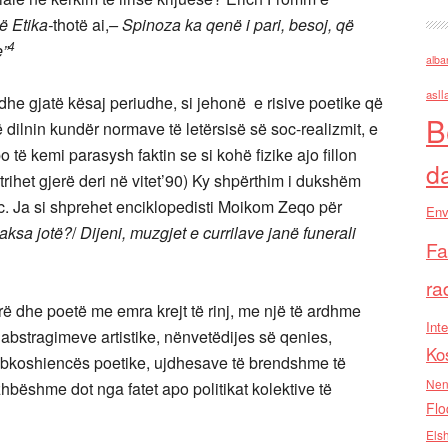
ë Etika-
thotë ai,
– Spinoza ka qenë i pari, besoj, që
4
e”
alba
asll
dhe gjatë kësaj periudhe, si jehonë e risive poetike që
B
dilnin kundër normave të letërsisë së soc-realizmit, e
po të kemi parasysh faktin se si kohë fizike ajo fillon
d
rihet gjerë deri në vitet’90) Ky shpërthim i dukshëm
c. Ja si shprehet enciklopedisti Moikom Zeqo për
Env
taksa jotë?
/
Dijeni, muzgjet e currilave janë funerali
Fa
ra
rë dhe poetë me emra krejt të rinj, me një të ardhme
Inte
abstragimeve artistike, nënvetëdijes së qenies,
Ko
ë subkoshiencës poetike, ujdhesave të brendshme të
Nen
zhbëshme dot nga fatet apo politikat kolektive të
Flo
Els