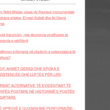
 Ndre Mjeda, sipas dy figurave monumentale
letrave shqipe, Ernest Koliqit dhe At Gjergj
hta
vjet tranzicion, nga ekonomia prodhuese te
nomia e përfitimit
dihmon krijimtaria në zbulimin e potencialeve të
ehura?
OF. AHMET QERIQI DHE EPOKA E
ZISTENCЁS DHE LUFTЁS PЁR LIRI!
RMAT ALTERNATIVE TË EVIDENTIMIT TË
RIFËS POSTARE NË HISTORINË E POSTËS
QIPTARE
Ë SPROVË E GUXIMSHME PERFORMIZMI…