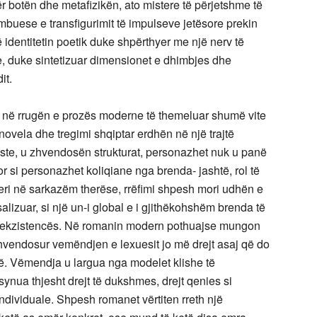
r botën dhe metafizikën, ato mistere të përjetshme të
buese e transfigurimit të impulseve jetësore prekin
identitetin poetik duke shpërthyer me një nerv të
, duke sintetizuar dimensionet e dhimbjes dhe
it.
0 në rrugën e prozës moderne të themeluar shumë vite
novela dhe tregimi shqiptar erdhën në një trajtë
liste, u zhvendosën strukturat, personazhet nuk u panë
 si personazhet koliqiane nga brenda- jashtë, rol të
deri në sarkazëm therëse, rrëfimi shpesh mori udhën e
alizuar, si një un-i global e i gjithëkohshëm brenda të
ave, ekzistencës. Në romanin modern pothuajse mungon
 e zhvendosur vemëndjen e lexuesit jo më drejt asaj që do
ë. Vëmendja u largua nga modelet klishe të
ynua thjesht drejt të dukshmes, drejt qenies si
ndividuale. Shpesh romanet vërtiten rreth një