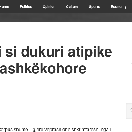
Home
Politics
Opinion
Culture
Sports
Economy
 si dukuri atipike
 bashkëkohore
korpus shumë i gjerë veprash dhe shkrimtarësh, nga i