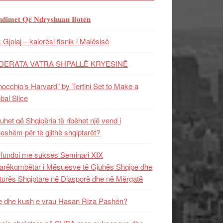
𝐝𝐢𝐦𝐞𝐭 𝐐𝐞̈ 𝐍𝐝𝐫𝐲𝐬𝐡𝐮𝐚𝐧 𝐁𝐨𝐭𝐞̈𝐧
 Gjolaj – kalorësi fisnik i Malësisë
DERATA VATRA SHPALLË KRYESINË
nocchio’s Harvard” by Tertini Set to Make a
bal Slice
uhet që Shqipëria të ribëhet një vend i
ueshëm për të gjithë shqiptarët?
fundoi me sukses Seminari XIX
rëkombëtar i Mësuesve të Gjuhës Shqipe dhe
turës Shqiptare në Diasporë dhe në Mërgatë
 dhe kush e vrau Hasan Riza Pashën?