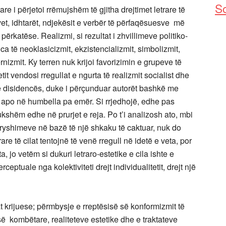
So
tare i përjetoi rrëmujshëm të gjitha drejtimet letrare të
 vet, idhtarët, ndjekësit e verbër të përfaqësuesve më
përkatëse. Realizmi, si rezultat i zhvillimeve politiko-
a të neoklasicizmit, ekzistencializmit, simbolizmit,
izmit. Ky terren nuk krijoi favorizimin e grupeve të
tit vendosi rregullat e ngurta të realizmit socialist dhe
 të disidencës, duke i përçunduar autorët bashkë me
 apo në humbella pa emër. Si rrjedhojë, edhe pas
 dukshëm edhe në prurjet e reja. Po t’i analizosh ato, mbi
ryshimeve në bazë të një shkaku të caktuar, nuk do
e të cilat tentojnë të venë rregull në idetë e veta, por
a, jo vetëm si dukuri letraro-estetike e cila ishte e
tuale nga kolektiviteti drejt individualitetit, drejt një
at krijuese; përmbysje e rreptësisë së konformizmit të
së kombëtare, realiteteve estetike dhe e traktateve