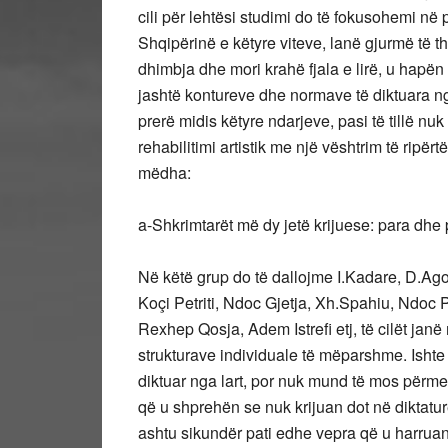
cili për lehtësi studimi do të fokusohemi në 
Shqipërinë e këtyre viteve, lanë gjurmë të th
dhimbja dhe mori krahë fjala e lirë, u hapën s
jashtë kontureve dhe normave të diktuara nga
prerë midis këtyre ndarjeve, pasi të tillë nuk
rehabilitimi artistik me një vështrim të ripërt
mëdha:
a-Shkrimtarët më dy jetë krijuese: para dhe 
Në këtë grup do të dallojme I.Kadare, D.Agoll
Koçi Petriti, Ndoc Gjetja, Xh.Spahiu, Ndoc 
Rexhep Qosja, Adem Istrefi etj, të cilët jan
strukturave individuale të mëparshme. Ishte 
diktuar nga lart, por nuk mund të mos përm
që u shprehën se nuk krijuan dot në diktatur
ashtu sikundër pati edhe vepra që u harruan 