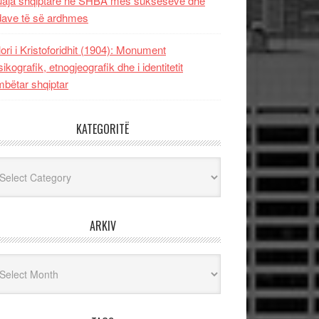
uaja shqiptare në SHBA mes sukseseve dhe
dave të së ardhmes
lori i Kristoforidhit (1904): Monument
sikografik, etnogjeografik dhe i identitetit
bëtar shqiptar
KATEGORITË
egoritë
ARKIV
iv