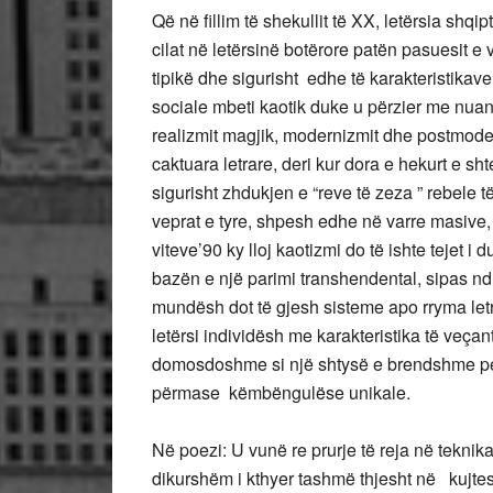
Që në fillim të shekullit të XX, letërsia shqip
cilat në letërsinë botërore patën pasuesit e
tipikë dhe sigurisht edhe të karakteristikave 
sociale mbeti kaotik duke u përzier me nuanc
realizmit magjik, modernizmit dhe postmodern
caktuara letrare, deri kur dora e hekurt e shte
sigurisht zhdukjen e “reve të zeza ” rebele
veprat e tyre, shpesh edhe në varre masive,
viteve’90 ky lloj kaotizmi do të ishte tejet i
bazën e një parimi transhendental, sipas nd
mundësh dot të gjesh sisteme apo rryma letrar
letërsi individësh me karakteristika të veçant
domosdoshme si një shtysë e brendshme percep
përmase këmbëngulëse unikale.
Në poezi: U vunë re prurje të reja në teknik
dikurshëm
i kthyer tashmë thjesht në kujte