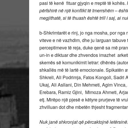
pasi të kenë fituar gjyqin e rreptë të kohës.
përfshirë në një konflikt të tmerrshëm – është
megjithatë, si të thuash është trill i saj, ai n
b-Shkrimtarët e rinj, jo nga mosha, por nga r
viteve e në vazhdim, dhe ju larguan tabuve 
perceptimeve të reja, duke qenë sa më pranë 
un-in e diktuar dhe zhvendos imazhet arketip
skemës së komunikimit letrar: dhënës (autor
shkallës më të lartë emocionale. Spikatën 
Shkreli, Ali Podrimja, Fatos Kongoli, Sadri
Ukaj, Ali Asllani, Din Mehmeti, Agim Vinca,
Erebara, Ramiz Gjini, Mimoza Ahmeti, Arjan
etj. Mirëpo një pjesë e këtyre prurjeve të vr
zhvilluan dot dhe mbetën thjesht fragmenta
Nuk janë shkronjat që përcaktojnë letërsinë