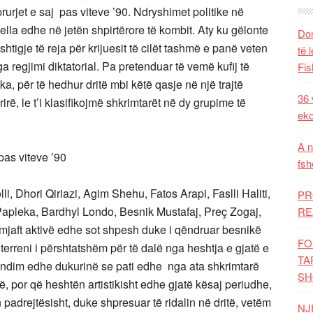
prurjet e saj pas viteve ’90. Ndryshimet politike në
ella edhe në jetën shpirtërore të kombit. Aty ku gëlonte
Dom
htigje të reja për krijuesit të cilët tashmë e panë veten
të 
 regjimi diktatorial. Pa pretenduar të vemë kufij të
Fis
 ka, për të hedhur dritë mbi këtë qasje në një trajtë
36 
ërirë, le t’i klasifikojmë shkrimtarët në dy grupime të
eko
A n
pas viteve ’90
fsh
i, Dhori Qiriazi, Agim Shehu, Fatos Arapi, Faslli Haliti,
PR
Papleka, Bardhyl Londo, Besnik Mustafaj, Preç Zogaj,
RE
ë mjaft aktivë edhe sot shpesh duke i qëndruar besnikë
FO
terreni i përshtatshëm për të dalë nga heshtja e gjatë e
TA
endim edhe dukurinë se pati edhe nga ata shkrimtarë
SH
ë, por që heshtën artistikisht edhe gjatë kësaj periudhe,
padrejtësisht, duke shpresuar të ridalin në dritë, vetëm
NJ