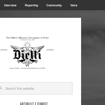
Interview
Reporting
Community
Vatra
ARTIKUJT E FUNDIT