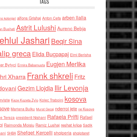
TAGS
arben llalla
alfons Grishaj
Anton Cefa
no kolonjari
Astrit Lulushi
Aurenc Bebja
an Bushati
ehlul Jashari
Beqir Sina
alip greca
Elida Buçpapaj
Elmi Berisha
Eugjen Merlika
er Bytyci
Ermira Babamusta
Frank shkreli
hri Xharra
Fritz
Ilir Levonja
Gezim Llojdia
dovani
kosova
rviste
Kolec Traboini
Keze Kozeta Zylo
sove
nderroi jete
Marjana Bulku
ne Kosove
Murat Gecaj
Rafaela Prifti
Rafael
e Tereza
presidenti Nishani
qi
Raimonda Moisiu
Ramiz Lushaj
reshat kripa
Sadik
Shefqet Kercelli
shqiperia
hani
shqiptaret
SHBA