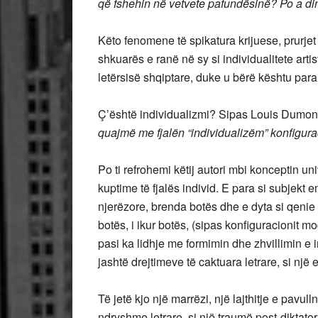
që fshehin në vetvete pafundësinë? Po a din
Këto fenomene të spikatura krijuese, prurjet 
shkuarës e ranë në sy si individualitete arti
letërsisë shqiptare, duke u bërë kështu parar
Ç’është individualizmi? Sipas Louis Dumon
quajmë me fjalën “individualizëm” konfigura
Po ti refrohemi këtij autori mbi konceptin un
kuptime të fjalës individ. E para si subjekt em
njerëzore, brenda botës dhe e dyta si qenie
botës, i ikur botës, (sipas konfiguracionit 
pasi ka lidhje me formimin dhe zhvillimin e ind
jashtë drejtimeve të caktuara letrare, si një 
Të jetë kjo një marrëzi, një lajthitje e pavulln
ndryshme letrare, si një traumë post-diktator