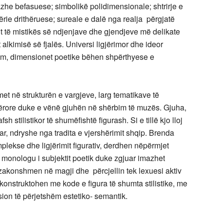
imazhe befasuese; simbolikë polidimensionale; shtrirje e
ërie drithëruese; sureale e dalë nga realja përgjatë
it të mistikës së ndjenjave dhe gjendjeve më delikate
alkimisë së fjalës. Universi ligjërimor dhe ideor
shëm, dimensionet poetike bëhen shpërthyese e
t në strukturën e vargjeve, larg tematikave të
tërore duke e vënë gjuhën në shërbim të muzës. Gjuha,
h stilistikor të shumëfishtë figurash. Si e tillë kjo lloj
r, ndryshe nga tradita e vjershërimit shqip. Brenda
plekse dhe ligjërimit figurativ, derdhen nëpërmjet
end monologu i subjektit poetik duke zgjuar imazhet
 zakonshmen në magji dhe përcjellin tek lexuesi aktiv
konstruktohen me kode e figura të shumta stilistike, me
sion të përjetshëm estetiko- semantik.