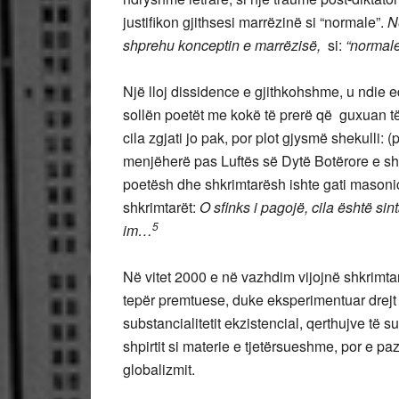
justifikon gjithsesi marrëzinë si “normale”.
N
shprehu konceptin e marrëzisë,
si:
“normal
Një lloj dissidence e gjithkohshme, u ndie e
sollën poetët me kokë të prerë që guxuan të 
cila zgjati jo pak, por plot gjysmë shekulli: (
menjëherë pas Luftës së Dytë Botërore e sht
poetësh dhe shkrimtarësh ishte gati masoni
shkrimtarët:
O sfinks i pagojë, cila është sin
5
im…
Në vitet 2000 e në vazhdim vijojnë shkrimta
tepër premtuese, duke eksperimentuar drejt 
substancialitetit ekzistencial, qerthujve t
shpirtit si materie e tjetërsueshme, por e pa
globalizmit.