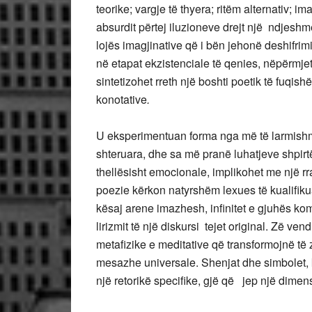
teorike; vargje të thyera; ritëm alternativ; 
absurdit përtej iluzioneve drejt një ndjeshm
lojës imagjinative që i bën jehonë deshifrim
në etapat ekzistenciale të qenies, nëpërmjet 
sintetizohet rreth një boshti poetik të fuqi
konotative
.
U eksperimentuan forma nga më të larmishme
shteruara, dhe sa më pranë luhatjeve shpir
thellësisht emocionale, implikohet me një rrafs
poezie kërkon natyrshëm lexues të kualifikua
kësaj arene imazhesh, infinitet e gjuhës kom
lirizmit të një diskursi tejet original. Zë v
metafizike e meditative që transformojnë të
mesazhe universale.
Shenjat dhe simbolet, 
një retorikë specifike, gjë që jep një dimen