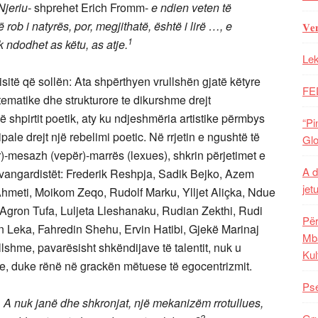
Njeriu-
shprehet Erich Fromm-
e ndien veten të
 rob i natyrës, por, megjithatë, është i lirë …, e
𝐕𝐞
1
uk ndodhet as këtu, as atje.
Lek
isitë që sollën: Ata shpërthyen vrullshën gjatë këtyre
FE
tematike dhe strukturore te dikurshme drejt
shpirtit poetik, aty ku ndjeshmëria artistike përmbys
“Pi
ale drejt një rebelimi poetic. Në rrjetin e ngushtë të
Glo
)-mesazh (vepër)-marrës (lexues), shkrin përjetimet e
A d
avangardistët: Frederik Reshpja, Sadik Bejko, Azem
jet
 Ahmeti, Moikom Zeqo, Rudolf Marku, Ylljet Aliçka, Ndue
 Agron Tufa, Luljeta Lleshanaku, Rudian Zekthi, Rudi
Për
 Leka, Fahredin Shehu, Ervin Hatibi, Gjekë Marinaj
Mba
ullshme, pavarësisht shkëndijave të talentit, nuk u
Kul
re, duke rënë në grackën mëtuese të egocentrizmit.
Pse
. A nuk janë dhe shkronjat, një mekanizëm rrotullues,
2