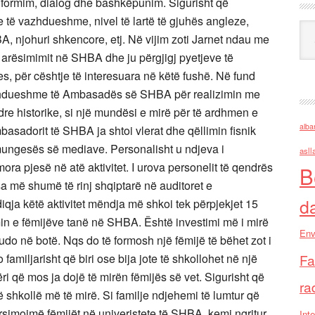
Ark
alba
asll
B
d
Env
Fa
ra
Inte