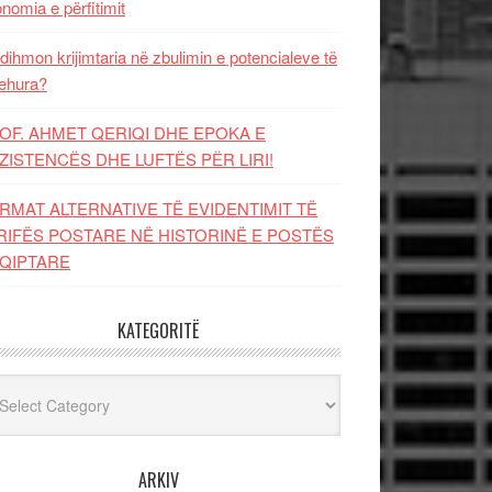
nomia e përfitimit
dihmon krijimtaria në zbulimin e potencialeve të
ehura?
OF. AHMET QERIQI DHE EPOKA E
ZISTENCЁS DHE LUFTЁS PЁR LIRI!
RMAT ALTERNATIVE TË EVIDENTIMIT TË
RIFËS POSTARE NË HISTORINË E POSTËS
QIPTARE
KATEGORITË
egoritë
ARKIV