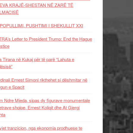
EVA KRAJË-SHESTAN NË ZARË TË
LMACISË
POPULLIMI, PUSHTIMI I SHEKULLIT XXI
RA’s Letter to President Trump: End the Hague
ustice
 Tirana në Kukaj për të parë “Lahuta e
ësisë”
dinali Ernest Simoni rikthehet si dëshmitar në
gun e Spaçit
 Ndre Mjeda, sipas dy figurave monumentale
letrave shqipe, Ernest Koliqit dhe At Gjergj
hta
vjet tranzicion, nga ekonomia prodhuese te