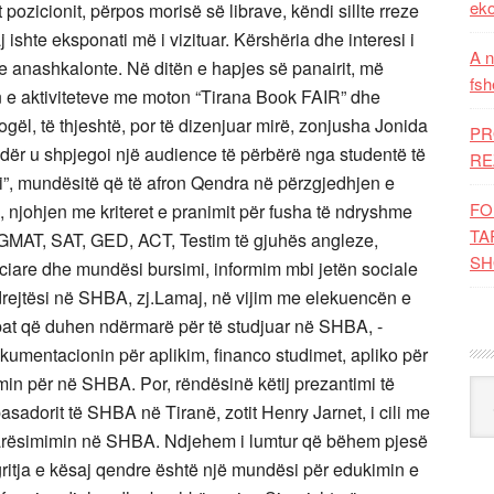
eko
A n
fsh
PR
RE
FO
TA
SH
Kat