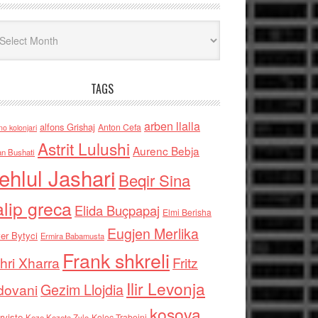
iv
TAGS
arben llalla
alfons Grishaj
Anton Cefa
no kolonjari
Astrit Lulushi
Aurenc Bebja
an Bushati
ehlul Jashari
Beqir Sina
alip greca
Elida Buçpapaj
Elmi Berisha
Eugjen Merlika
er Bytyci
Ermira Babamusta
Frank shkreli
hri Xharra
Fritz
Ilir Levonja
Gezim Llojdia
dovani
kosova
rviste
Kolec Traboini
Keze Kozeta Zylo