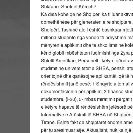
Shkruan: Shefqet Kërcelli/
Ka disa kohë që në Shqipëri ka filluar aktivitetin një qendër e re, por tepër e rëndësishme dhe domethënëse për gjeneratën e re shqiptare, kjo është Qendra Informative e Arësimit Amerikan në Shqipëri. Tashmë ajo i është bashkuar rrjetit më të madh informativ në botë me 170 qendra, ku miliona studentë nga vende të ndryshme marrin informacion të përditshëm e të hollësishëm mbi mënyrën e aplikimit dhe të shkollimit në kolegjet dhe universitet e SHBA. Këto zyra të shtrira ane e kënd globit mbështeten fuqimisht nga Zyra për Edukim dhe Cështje Kulturore e Departamentit të Shtetit Amerikan. Personeli i këtyre qëndrave ka përvojën dhe kualifikimin e duhur për programet e studimit në universitetet e SHBA, përfshi atë Bachelor dhe Master. Këta konsulentë vullnetarë i orientojnë dhe qartësojne aplikantët, që të hedhin hapat e duhur në këtë proces jetik, ku më të rëndësishmit janë pesë: 1 Shqyrto alternativën më të mirë për arsimim, 2-Përfundo dokumentacionin për aplikim, 3-financo studimet, duke aplikuar per burse, 4-apliko për vizë studentore, {I-20}, 5- mbas miratimit përgatit udhëtimin për në SHBA. Pikërisht njohjen dhe zbatimin e këtyre hapave të rëndësishëm jetësorë për brezin e ri të shqiptarëve ka marrë përsipër Qendra Informative e Arësimit të SHBA në Shqipëri, e mbështetur fuqimisht nga Ambasada e SHBA në Tiranë. Është fakt që shqiptarët ëndrën amerikane e kanë shoqëruar me një dëshirë të kahershme për tu arësimuar atje. Aktualisht, nuk ka një statistikë të saktë, por nga një studim i imi për këtë cështje, të rinjtë shqiptaro-amerikane dhe ata në trojet shqiptare, që kanë studjuar në universitet e SHBA, janë mbi 15 mijë. Një numur relativisht i mirë në raport me popullsinë tonë, por dhe një aset i madh për kombin shqiptar. Pikërisht për ti ardhur në ndihmë dëshirës e mundësive së të rinjve shqiptarë që duan të studjojnë në SHBA, [EDUSA-UMB) sjell informacion falas për cilindo të interesuar. Qendra është ngritur pranë universitetit “Marin Barleti” në Tiranë dhe disponon libra përgatitorë për testimin e gjuhës angleze, TOEFL, PEARSON si dhe libra për testimin e njohurive në ACT, GRE, LSAT, SAT, GMAT, të shoqëruar me CD përkatëse. Gjithashtu qendra ka një bibliotekë të pasur me libra dhe CD, për degë dhe fusha të ndryshme të arësimit. Në inventarin aktual ka rreth 300 libra të fushave të ndryshme si, Inxhinjeri, Arkitekturë, Bilogji, Mjekësi, Farmaci, Mardhënie Ndërkombëtare, Drejtësi, Ekonomi, Telekomunikacion, Psikologji, Punë sociale, Sport, etj. Ndërkohë konsulentët pranë qendrës i ndihmojnë të interesuarit në formulimin dhe hartimin e Curriculum Vitae, letrës së motivimit, letrave të rekomandimit, esseve, mbështetjes financiare, etj. Pamvarësisht periudhës së shkurtër kohore, opinioni shqiptar ka filluar të njihet me veprimtarinë e kësaj qëndre. Ndërkohë ishte një surprisë e këndshme për cdo dashamirës të arësimimit në SHBA, kur gjatë ditëve të panairit të librit, (12-16 nentor2014), në katin e dytë të pallatit të kongreseve, në një eksponat të vecantë u pa konkretisht se si funksionon dhe cfarë afron për shqiptarët, Qendra Informative e Arësimit të SHBA në Shqipëri. Për mua si botues dhe vizitor i cdo panairi libri, kjo ishte një risi dhe gjetje e mirë. Pamvarësisht pozicionit, përpos morisë së librave, këndi sillte rreze drite dhe shprese për të rinjtë shqiptarë, ndaj ishte eksponati më i vizituar. Kërshëria dhe interesi i qyteravë ishte në maksimum, ndaj askush se anashkalonte. Në ditën e hapjes së panairit, më datën 12 Nëntor,(EDUSA-UMB) hapi siparin e aktiviteteve me moton “Tirana Book FAIR” dhe “Explore the Unknown”. Në një ambient të vogël, të thjeshtë, por të dizenjuar mirë, zonjusha Jonida Lamaj, konsulente e arësimimit në këtë Qendër u shpjegoi një audience të përbërë nga studentë të anglishtes, Universiteti “Aleksandër Xhuvani”, mundësitë që të afron Qendra në përzgjedhjen e institucionit më të përshtatshëm për arsimim, njohjen me kriteret e pranimit për fusha të ndryshme studimi, orientim për testet ,TOEFL, GREE, GMAT, SAT, GED, ACT, Testim të gjuhës angleze, PEARSON test of English, Mbështetje financiare dhe mundësi bursimi, informim mbi jetën sociale dhe kulturore në USA, etj. E diplomuar për drejtësi në SHBA, zj.Lamaj, në vijim me elekuencën e vet i shpjegoi studentët elbasanas për 5 hapat që duhen ndërmarë për të studjuar në SHBA, -shqyrto alterantivën më të mirë, përfundo dokumentacionin për aplikim, financo studimet, apliko për vizë studentore, dhe në fund përgatit udhëtimin për në SHBA. Por, rëndësinë këtij prezantimi të mrekullueshëm ja shtoi pjesmarrja e zv/ambasadorit të SHBA në Tiranë, zotit Henry Jarnet, i cili me qetësi solli përvojën e tij për edukimin dhe arësimimin në SHBA