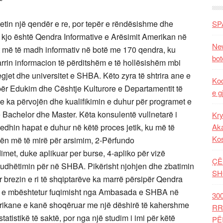
. Ndjehem i lumtur që bëhem pjesë e një aktivitetit të tillë, theksoi zoti Jarnet. Ngritja e kësaj qendre është një mundësi për edukimin e gjeneratës shqiptare. Është një shans për informim, dialog dhe bashkëpunim. Sigurisht që arësimimi në SHBA kërkon punë e përpjekje të vazhdueshme, nivel të lartë të gjuhës angleze, njohuri të legjislacionit dhe historisë së SHBA, njohuri shkencore, etj. Në vijim zoti Jarnet ndau me studentët eksperiencën e tij personale gjatë arësimimit në SHBA dhe ju përgjigj pyetjeve të studentëve dhe disa mësueseve të anglishtes, për cështje të interesuara në këtë fushë. Në fund Shkëlqesia e Tij theksoi mbështetjen e vazhdueshme të Ambasadës së SHBA për realizimin me sukses të misionit e projekteve të kësaj qëndre historike, si një mundësi e mirë për të ardhmen e arësimimit të shqiptarëve. Prezenca e zv/ambasadorit të SHBA ja shtoi vlerat dhe qëllimin fisnik aktivitetit të datës 12 nëntor, pamvarësisht mungesës së mediave. Personalisht u ndjeva i entusiazmuar dhe e quajta veten me fat që mora pjesë në atë aktivitet. I urova personelit të qendrës dhe pjesmarrësve suksese e mbarësi, dhe sa më shumë të rinj shqiptarë në auditoret e universiteteve të SHBA. Por ndërkohë që ndiqja këtë aktivitet mëndja më shkoi tek përpjekjet 15 vjecare që kemi bërë si familje për arësimimin e fëmijëve tanë në SHBA. Është investimi më i mirë që mund të bëjë cdo familje shqiptare dhe kudo në botë. Nqs do të formosh një fëmijë të bëhet zot i vetes dhe i aftë për jetën , puno dhe sakrifiko familjarisht që biri ose bija jote të shkollohet në një universitet të SHBA. Nuk ka prind në Shqipëri që mos ja dojë të mirën fëmijës së vet. Sigurisht që pjesë e kësaj dëshire është arësimimi në një shkollë më të mirë. Si familje ndjehemi të lumtur që mbas përpjekjeve shumëvjecare arritëm ti arsimojmë fëmijët në univeristete të SHBA, kemi ngritur flamurin shqiptar në pesë universitete të SHBA. Na kushtoi shumë mund, djersë e para, por tashmë ndihemi krenarë për ate ckemi arritur. Falenderojmë të gjithë miqtë tanë që na ndihmuan financiarisht në këtë ndërmarje të vështirë. Por ishte investimi ynë më i mirë si prindër. Ndërkohë vullnetarisht kemi ndihmuar mbi 30 të rinj e të reja nga Durrësi, Kavaja dhe Tirana për të aplikuar në universitete të ndryshme në SHBA. Këtë vit pata fatin të marr pjesë në disa ceremoni diplomimi në universitete të SHBA, kryesisht në Pittsburgh. Ndaj përzemërsisht i urojmë Qendrës të Informimit për arësimin në SHBA, suksese në punën e saj. Është dallëndyshja më e mirë për të rinjtë shqiptarë dhe mbi të gjitha do i shërbeje më së miri forcimit të miqësisë midis dy vendeve tona. E kush mund ta bëjë më mirë këtë se sa bijtë e shqipes të arsimuar në USA? Akush tjetër! Ndërkohë për qendrën vullnetarisht do afroj guidat e disa universiteteve dhe filmimet vetiake për kampuset e tyre. Nga kjo dashamirësi dua ti jap miqesisht dhe disa mendime qendrës për mbarëvajtjen e punës së saj.-Qendra gradualisht duhet të kthehet në qendër bashkimi për të gjithë studentëve shqiptarë që kanë studjuar në SHBA, shqiptaro-amerikanë ose shqiptarë. Ka shumë shoqata studentore të shqiptarëve në SHBA, por kjo do jetë mëma e tyre. Pikërisht këta studentë me përvojën e tyre do i shërbejnë vullnetarisht EDUSA-UMB-së dhe bashkëkombësave të tyre. Ka mjaft studentë shqiptarë që po shkëlqejnë në SHBA, por janë të panjohur në Shqipëri ca prej neglizhencës së tyre, ca prej mosvëmendjes nga ana e mediave tona;-Kordinim të përhershëm me Ministrinë e Arësimit, Ministrinë e Punëve Sociale e Rinisë. Mjaft reforma të ndërmara aktualisht në këto ministri favorizojnë bashkëpunimin me qendren, sidomos ato në arësimin e mesëm dhe profesional. Vendi ka nevojë më tepër për shkencat inxhinjerike dhe të natyrës, Këtu të rinjtë shqiptarë do kenë më shumë akses. Të ketë evidencë të saktë për prirjet e të rinjve.–Të shfrytëzohet përvoja e deritanishme e dhjetra familjeve shqiptare për arësimim në SHBA, se historia e kësaj cështje nuk fillon me ngritjen e kësaj qendre. Me qindra shqiptarë i kanë bërë këto punë deri tani personalisht, pa ndihmën e askujt, duke përdorur rrjetet online.-Ka mjaft universitete në Shqipëri që vetdeklarohen si amerikanë, por nuk dimë rezultatin e tyre!? Opinioni nuk di kurrikulat dhe stafin pedagogjik, psh sa prej tyre kanë mbaruar në SHBA? Se ne shqiptarët për cdo gje kemi qef ti biem gjoksit Të krijohen lidhje me administratorët e universiteteve kryesore në SHBA si dhe me kordinatorët që ka cdo universitet amerikan me studentët ndërkombëtarë.-shpesh administratat e universiteteve të SHBA, abdeton mundësi për studentët e huaj, ato duhen kapur në kohë, Janë kyci i lidhjve.- Mund të krijohen lidhje më të gjitha shoqatat shqiptaro-amerikane, se ato kanë informacion dhe shpesh kanë bërë sponsorizim studentash.-Të mbahen lidhje me qendrën e biznesit Amerikano-Shqiptar në vendin tonë e të tërhiqen mendime për nevojat që ka tregu i punës ke ne, po ashtu me qendrën e Shërbimit kombëtar të punësimit në MInistrinë e cështjeve sociale, punësimit e Rinisë. –të mbahen lidhje me Kompanitë kryesore të huaja dhe ato shqiptare. Lidhje specifike me të gjitha qëndrat arsimore të arësimit të mesëm e të lartë, ku të evidentojë më të mirët.-Në fund të fundit, cdo student që diplomohet në SHBA, pamvarësisht
SP
New
bot
Kod
e g
Kry
Aka
Ko
ÇË
SH
30
RR
PË