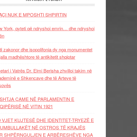
AÇI NUK E MPOSHTI SHPIRTIN
 York, qyteti që ndryshoi emrin… dhe ndryshoi
ën
i zakonor dhe isopolifonia dy nga monumentet
jalla madhështore të antikitetit shqiptar
etari i Vatrës Dr. Elmi Berisha zhvilloi takim në
deminë e Shkencave dhe të Arteve të
sovës
SHTJA ÇAME NË PARLAMENTIN E
QIPËRISË NË VITIN 1921
0 VJET KUJTESË DHE IDENTITET-TRYEZË E
UMBULLAKËT NË OSTROS TË KRAJËS
R SHPËRNGULJEN E ARBËRESHËVE NGA