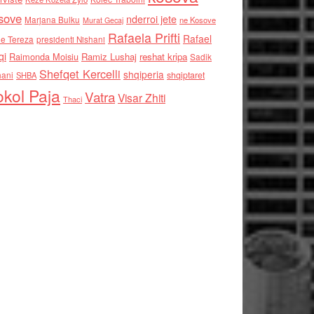
sove
nderroi jete
Marjana Bulku
ne Kosove
Murat Gecaj
Rafaela Prifti
Rafael
e Tereza
presidenti Nishani
qi
Raimonda Moisiu
Ramiz Lushaj
reshat kripa
Sadik
Shefqet Kercelli
shqiperia
hani
shqiptaret
SHBA
kol Paja
Vatra
Visar Zhiti
Thaci