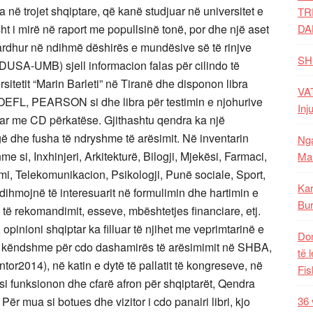
TR
DA
SH
VAT
Inj
Nga
Mal
Kar
Bur
Dom
të 
Fis
36 