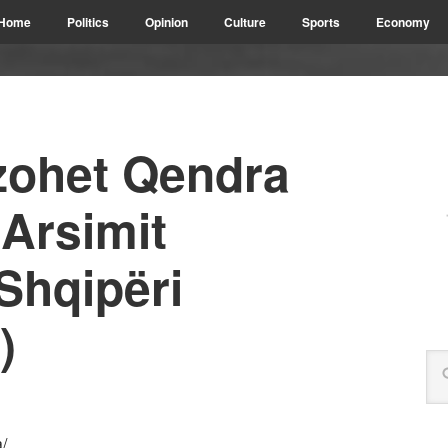
Home
Politics
Opinion
Culture
Sports
Economy
izohet Qendra
 Arsimit
Shqipëri
)
/