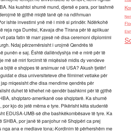
Ko
Nen
Flo
Els
So