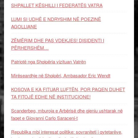
SHPALLET KËSHILLI I FEDERATËS VATRA
LUMI SI UDHË E NDRYSHIM NË POEZINË
AGOLLIANE
ZËMËRIM DHE PAS VDEKJES! DISIDENTI I
PËRHERSHËM…
Patriotë nga Shqipëria vizituan Vatrën
Mirëseardhje në Shqipëri, Ambasador Eric Wendt
KOSOVA E KA FITUAR LUFTËN, POR PAQEN DUHET
TA FITOJË EDHE NË INSTITUCIONE!
Scanderbeg, mburoja e Arbërisë dhe gjeniu ushtarak në
faqet e Giovanni Carlo Saraceni-t
Republika mbi interesat politike: sovraniteti i qytetarëve,