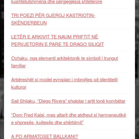
kushtetutshmëria dhe përgjegjësia shtetërore
TRI POEZI PËR GJERGJ KASTRIOTIN-
SKËNDERBEUN
LETËR E ARKIVIT TE NAUM PRIFTIT NË
PERVJETORIN E PARE TE DRAGO SILIQIT
Oxhaku, nga elementi arkitektonik te simboli i trungut
familjar
Arbëreshët si model evropian i mbrojtjes së identitetit
kulturor
Sali Shijaku, “Diego Rivera” shqiptar i artit tonë kombëtar
“Dom Fred Kalaj, mes altarit dhe atdheut si hermeneutikë
e shpresës, kujtesës dhe shërbimit”
A PO ARMATOSET BALLKANI?