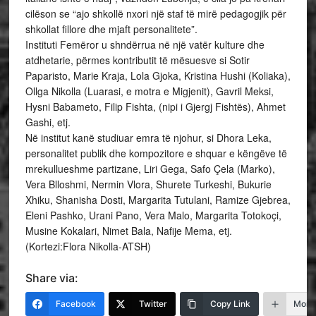
cilëson se “ajo shkollë nxori një staf të mirë pedagogjik për
shkollat fillore dhe mjaft personalitete”.
Instituti Femëror u shndërrua në një vatër kulture dhe
atdhetarie, përmes kontributit të mësuesve si Sotir
Paparisto, Marie Kraja, Lola Gjoka, Kristina Hushi (Koliaka),
Ollga Nikolla (Luarasi, e motra e Migjenit), Gavril Meksi,
Hysni Babameto, Filip Fishta, (nipi i Gjergj Fishtës), Ahmet
Gashi, etj.
Në institut kanë studiuar emra të njohur, si Dhora Leka,
personalitet publik dhe kompozitore e shquar e këngëve të
mrekullueshme partizane, Liri Gega, Safo Çela (Marko),
Vera Blloshmi, Nermin Vlora, Shurete Turkeshi, Bukurie
Xhiku, Shanisha Dosti, Margarita Tutulani, Ramize Gjebrea,
Eleni Pashko, Urani Pano, Vera Malo, Margarita Totokoçi,
Musine Kokalari, Nimet Bala, Nafije Mema, etj.
(Kortezi:Flora Nikolla-ATSH)
Share via:
Facebook
Twitter
Copy Link
More