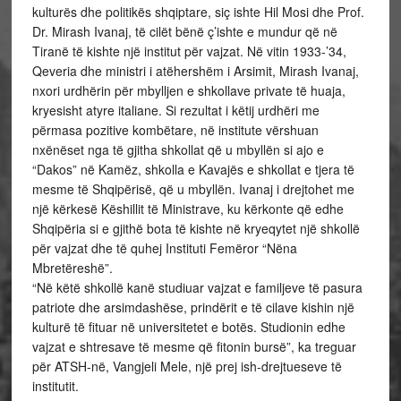
kulturës dhe politikës shqiptare, siç ishte Hil Mosi dhe Prof.
Dr. Mirash Ivanaj, të cilët bënë ç’ishte e mundur që në
Tiranë të kishte një institut për vajzat. Në vitin 1933-’34,
Qeveria dhe ministri i atëhershëm i Arsimit, Mirash Ivanaj,
nxori urdhërin për mbylljen e shkollave private të huaja,
kryesisht atyre italiane. Si rezultat i këtij urdhëri me
përmasa pozitive kombëtare, në institute vërshuan
nxënëset nga të gjitha shkollat që u mbyllën si ajo e
“Dakos” në Kamëz, shkolla e Kavajës e shkollat e tjera të
mesme të Shqipërisë, që u mbyllën. Ivanaj i drejtohet me
një kërkesë Këshillit të Ministrave, ku kërkonte që edhe
Shqipëria si e gjithë bota të kishte në kryeqytet një shkollë
për vajzat dhe të quhej Instituti Femëror “Nëna
Mbretëreshë”.
“Në këtë shkollë kanë studiuar vajzat e familjeve të pasura
patriote dhe arsimdashëse, prindërit e të cilave kishin një
kulturë të fituar në universitetet e botës. Studionin edhe
vajzat e shtresave të mesme që fitonin bursë”, ka treguar
për ATSH-në, Vangjeli Mele, një prej ish-drejtueseve të
institutit.