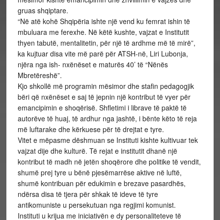
gruas shqiptare.
“Në atë kohë Shqipëria ishte një vend ku femrat ishin të
mbuluara me ferexhe. Në këtë kushte, vajzat e Institutit
thyen tabutë, mentalitetin, për një të ardhme më të mirë”,
ka kujtuar disa vite më parë për ATSH-në, Liri Lubonja,
njëra nga ish- nxënëset e maturës 40’ të “Nënës
Mbretëreshë”.
Kjo shkollë më programin mësimor dhe stafin pedagogjik
bëri që nxënëset e saj të jepnin një kontribut të vyer për
emancipimin e shoqërisë. Shfletimi i librave të paktë të
autorëve të huaj, të ardhur nga jashtë, i bënte këto të reja
më luftarake dhe kërkuese për të drejtat e tyre.
Vitet e mëpasme dëshmuan se Instituti kishte kultivuar tek
vajzat dije dhe kulturë. Të rejat e institutit dhanë një
kontribut të madh në jetën shoqërore dhe politike të vendit,
shumë prej tyre u bënë pjesëmarrëse aktive në luftë,
shumë kontribuan për edukimin e brezave pasardhës,
ndërsa disa të tjera për shkak të ideve të tyre
antikomuniste u persekutuan nga regjimi komunist.
Instituti u krijua me iniciativën e dy personaliteteve të