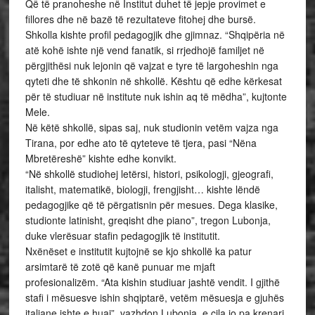
Që të pranoheshe në Institut duhet të jepje provimet e
fillores dhe në bazë të rezultateve fitohej dhe bursë.
Shkolla kishte profil pedagogjik dhe gjimnaz. “Shqipëria në
atë kohë ishte një vend fanatik, si rrjedhojë familjet në
përgjithësi nuk lejonin që vajzat e tyre të largoheshin nga
qyteti dhe të shkonin në shkollë. Kështu që edhe kërkesat
për të studiuar në institute nuk ishin aq të mëdha”, kujtonte
Mele.
Në këtë shkollë, sipas saj, nuk studionin vetëm vajza nga
Tirana, por edhe ato të qyteteve të tjera, pasi “Nëna
Mbretëreshë” kishte edhe konvikt.
“Në shkollë studiohej letërsi, histori, psikologji, gjeografi,
italisht, matematikë, biologji, frengjisht… kishte lëndë
pedagogjike që të përgatisnin për mesues. Dega klasike,
studionte latinisht, greqisht dhe piano”, tregon Lubonja,
duke vlerësuar stafin pedagogjik të institutit.
Nxënëset e institutit kujtojnë se kjo shkollë ka patur
arsimtarë të zotë që kanë punuar me mjaft
profesionalizëm. “Ata kishin studiuar jashtë vendit. I gjithë
stafi i mësuesve ishin shqiptarë, vetëm mësuesja e gjuhës
italiane ishte e huaj”, vazhdon Lubonja, e cila jo pa krenari