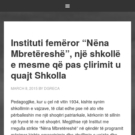
Instituti femëror “Nëna
Mbretëreshë”, një shkollë
e mesme që pas çlirimit u
quajt Shkolla
MARCH 8, 2015
BY
DGRECA
Pedagogjike, kur u çel në vitin 1934, kishte synim
shkollimin e vajzave, të cilat edhe pse në ato vite
përballeshin me një shoqëri patriarkale, kërkonin të sillnin
një frymë të re në shoqëri. Megjithse një Institut me
rregulla strikte “Nëna Mbretëreshë” në qëndër të programit
mësimor kishte emancipimin dhe zhvillimin e vajzës dhe