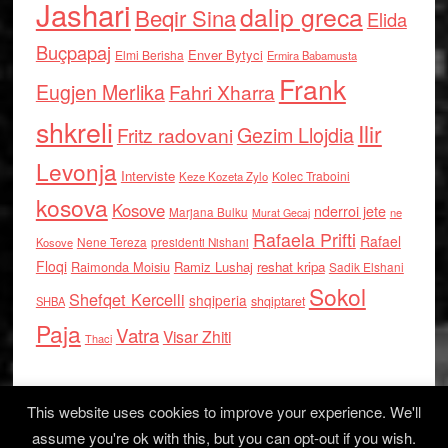
Jashari
dalip greca
Beqir Sina
Elida
Buçpapaj
Enver Bytyci
Elmi Berisha
Ermira Babamusta
Frank
Eugjen Merlika
Fahri Xharra
shkreli
Ilir
Gezim Llojdia
Fritz radovani
Levonja
Interviste
Kolec Traboini
Keze Kozeta Zylo
kosova
Kosove
nderroi jete
Marjana Bulku
ne
Murat Gecaj
Rafaela Prifti
Rafael
Nene Tereza
Kosove
presidenti Nishani
Floqi
Raimonda Moisiu
Ramiz Lushaj
reshat kripa
Sadik Elshani
Sokol
Shefqet Kercelli
shqiperia
shqiptaret
SHBA
Paja
Vatra
Visar Zhiti
Thaci
This website uses cookies to improve your experience. We'll
assume you're ok with this, but you can opt-out if you wish.