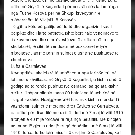
pritat në Grykë të Kaçanikut përmes së cilës kalon rruga
nga Fushë Kosova për në Shkup, kryeqytetin e
atëhershëm të Vilajetit të Kosovës.
Të gjitha këto përgatitje për luftë dhe organizimi kaq i
përpiktë dhe i lartë patriotik, ishte bërë falë vendimeve të
dy kuvendeve dhe marrëveshjeve të arritura në to nga
shqiptarët, të cilët të vendosur në pozicionet e tyre
mbrojtëse ,tanimë prisnin sulmet e ushtrisë pushtuese të
xhonturqve.
Lufta e Carralevës
Kryengritësit shqiptarë të udhëhequr nga IdrizSeferi, në
luftimet e zhvilluara në Grykë të Kaçanikut, u kishin dhënë
goditje aq të rëndë pushtuesve osmanë, sa që ata kishin
arritur t’i shpartallonin mese 20 batalione të ushtrisë së
Turgut Pashës. Ndaj,gjeneralët turq nuk kishin mundur t’i
vazhdonin sulmet e mëtejme drejt Grykës së Carralevës,
pa pritur për disa ditë me radhë, deri më 7 maj të vitit 1910
ardhjen e 40 mijë forcave të reja nga Selaniku.Me bindjen
se mund të gjenin ndonjë rrugë depërtimi, më 8 maj të vitit
1910, forcat turke ishin nisur në drejtim të Carralevës, ku i