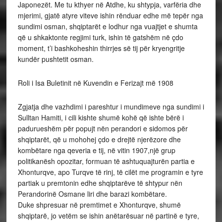
Japonezët. Me tu kthyer në Atdhe, ku shtypja, varfëria dhe
mjerimi, gjatë atyre viteve ishin rënduar edhe më tepër nga
sundimi osman, shqiptarët e lodhur nga vuajtjet e shumta
që u shkaktonte regjimi turk, ishin të gatshëm në çdo
moment, t’i bashkoheshin thirrjes së tij për kryengritje
kundër pushtetit osman.
Roli i Isa Buletinit në Kuvendin e Ferizajt më 1908
Zgjatja dhe vazhdimi i pareshtur i mundimeve nga sundimi i
Sulltan Hamiti, i cili kishte shumë kohë që ishte bërë i
padurueshëm për popujt nën perandori e sidomos për
shqiptarët, që u mohohej çdo e drejtë njerëzore dhe
kombëtare nga qeveria e tij, në vitin 1907,një grup
politikanësh opozitar, formuan të ashtuquajturën partia e
Xhonturqve, apo Turqve të rinj, të cilët me programin e tyre
partiak u premtonin edhe shqiptarëve të shtypur nën
Perandorinë Osmane liri dhe barazi kombëtare.
Duke shpresuar në premtimet e Xhonturqve, shumë
shqiptarë, jo vetëm se ishin anëtarësuar në partinë e tyre,