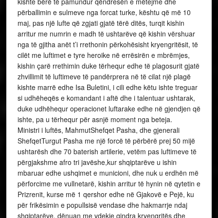
kishte bërë të pamundur qëndresën e mëtejme dhe
përballimin e sulmeve nga forcat turke, kështu që më 10
maj, pas një lufte që zgjati gjatë tërë ditës, turqit kishin
arritur me numrin e madh të ushtarëve që kishin vërshuar
nga të gjitha anët t’i rrethonin përkohësisht kryengritësit, të
cilët me luftimet e tyre heroike në errësirën e mbrëmjes,
kishin çarë rrethimin duke tërhequr edhe të plagosurit gjatë
zhvillimit të luftimeve të pandërprera në të cilat një plagë
kishte marrë edhe Isa Buletini, i cili edhe këtu ishte treguar
si udhëheqës e komandant i aftë dhe i talentuar ushtarak,
duke udhëhequr operacionet luftarake edhe në gjendjen që
ishte, pa u tërhequr për asnjë moment nga beteja.
Ministri i luftës, MahmutShefqet Pasha, dhe gjenerali
ShefqetTurgut Pasha me një forcë të përbërë prej 50 mijë
ushtarësh dhe 70 baterish artilerie, vetëm pas luftimeve të
përgjakshme afro tri javëshe,kur shqiptarëve u ishin
mbaruar edhe ushqimet e municioni, dhe nuk u erdhën më
përforcime me vullnetarë, kishin arritur të hynin në qytetin e
Prizrenit, kurse më 1 qershor edhe në Gjakovë e Pejë, ku
për frikësimin e popullsisë vendase dhe hakmarrje ndaj
shqiptarëve, dënuan me vdekje qindra kryengritës dhe