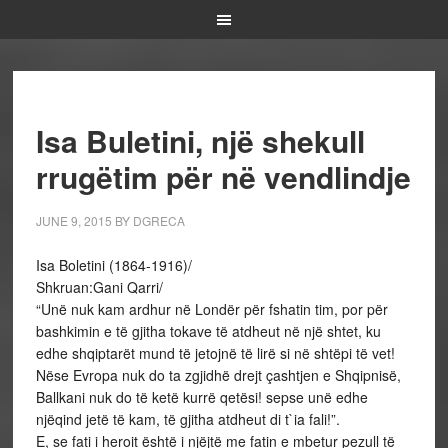
Isa Buletini, një shekull
rrugëtim për në vendlindje
JUNE 9, 2015
BY
DGRECA
Isa Boletini (1864-1916)/
Shkruan:Gani Qarri/
“Unë nuk kam ardhur në Londër për fshatin tim, por për
bashkimin e të gjitha tokave të atdheut në një shtet, ku
edhe shqiptarët mund të jetojnë të lirë si në shtëpi të vet!
Nëse Evropa nuk do ta zgjidhë drejt çashtjen e Shqipnisë,
Ballkani nuk do të ketë kurrë qetësi! sepse unë edhe
njëqind jetë të kam, të gjitha atdheut di t`ia fali!”.
E, se fati i heroit është i njëjtë me fatin e mbetur pezull të