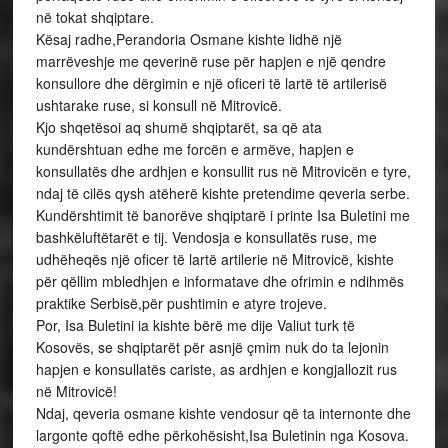
në tokat shqiptare.
Kësaj radhe,Perandoria Osmane kishte lidhë një
marrëveshje me qeverinë ruse për hapjen e një qendre
konsullore dhe dërgimin e një oficeri të lartë të artilerisë
ushtarake ruse, si konsull në Mitrovicë.
Kjo shqetësoi aq shumë shqiptarët, sa që ata
kundërshtuan edhe me forcën e armëve, hapjen e
konsullatës dhe ardhjen e konsullit rus në Mitrovicën e tyre,
ndaj të cilës qysh atëherë kishte pretendime qeveria serbe.
Kundërshtimit të banorëve shqiptarë i printe Isa Buletini me
bashkëluftëtarët e tij. Vendosja e konsullatës ruse, me
udhëheqës një oficer të lartë artilerie në Mitrovicë, kishte
për qëllim mbledhjen e informatave dhe ofrimin e ndihmës
praktike Serbisë,për pushtimin e atyre trojeve.
Por, Isa Buletini ia kishte bërë me dije Valiut turk të
Kosovës, se shqiptarët për asnjë çmim nuk do ta lejonin
hapjen e konsullatës cariste, as ardhjen e kongjallozit rus
në Mitrovicë!
Ndaj, qeveria osmane kishte vendosur që ta internonte dhe
largonte qoftë edhe përkohësisht,Isa Buletinin nga Kosova.