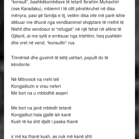
“konsull”, bashkëkombësve të tetarit Ibrahim Muhaxhiri
(ose Karadaku), mbiemri i të cilit përshkruhet në disa
mënyra, pasi që familja e tij, vetëm disa vite më parë ishte
dëbuar me dhunë nga vendbanimet shqiptare të rrethit të
Nishit dhe vendosur si “refugjat” në një fshat në afërsi të
Gjilanit, ai me sytë e errësuar nga trishtimi, heq pushkën
dhe vret në vend, “konsullin” rus.
Trimërisë dhe guximit të këtij ushtari, populli do të
këndonte:
Në Mitrovicë na rrehi teli
Kongjallozin e vrau neferi
Me bori na u mblodhë asqeri
Me bori na janë mbledh tetanë
Kongjallozi hala gjallë ish kanë
Kush të ka shti djalit i paska thanë
s`më ka thanë kush, as nuk më kanë shti