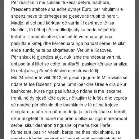
Për realizimin me sukses të kësaj detyre madhore,
Presidenti atëbotë dha edhe dymijë Euro, për mbulimin e
shpenzimeve të tërheqjes së pjesëve të trupit të heroit.
Madje, ai vet pati kërkuar që varrimi i eshtrave të Isa
Buletinit, të bëhej në vendlindje,aty ku ende bëjnë hije
kullat e tij madhështore, tanimë të vetmuara,që nga
paslufta e këtej, dhe kërcënuara nga bandat serbe, të cilat
ende sundojnë të pa shqetësuar, Veriun e Kosovës.
Për shkak të gjendjes atje, nuk ishte mundësuar varrimi,
ani pse tani flitet se edhe familjarët, paskan kërkuar analiza
të detajuara, për vërtetësinë e eshtrave të tij.
Më 24 nëntor të vitit 2012,në pjesën jugore të Mitrovicës së
ndarë të Isë Buletinit, pranë lumit Ibër dhe Urës e cila dikur
bashkonte, kurse nga pas lufta,ajo ndanë si me istikame
fronti, në dy pjesë këtë qytet, në kujtim të luftës dhe veprës
së madhe për çlirimin dhe bashkimin e të gjitha trojeve
shqiptare, u përurua përmendorja jo fort origjinale e heroit,
sikur ai qytetit të ndarë me urën e bllokuar nga maskaradat
serbe, sikur dëshiron ti ngushëlloj memuzikë Harfe.
Kurse tani ,pas 14 vitesh, bartje me thes mbi shpinë, sa
andej sa këndej, eshtrat e tij pas shumë ecejakesh do të