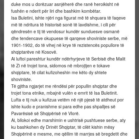
duke mos u dorëzuar asnjëherë dhe ranë heroikisht në
fushën e nderit për liri dhe bashkim kombëtar.
Isa Buletini, ishte njëri nga figurat më të shquara të faqeve
më të ndritura të historisë sonë të lavdishme, i cili për
qëndresën e tij të vendosur kundër sunduesve osmanë
dhe tendencave okupuese të qarqeve shoviniste serbe, më
1901-1902, do të vihej në krye të rezistencës popullore të
shqiptarëve në Kosovë.
Ai luftoi pareshtur kundër ndërhyrjeve të Serbisë dhe Malit
të Zi në trojet tona, sidomos në mbrojtjen e tokave
shqiptare, të cilat kufizoheshin me këto dy shtete
shoviniste.
Të gjitha ngjarjet me rëndësi për popullin shqiptar dhe
trojet tona etnike, mbajnë vulën e emrit të Isa Buletinit.
Lufta e tij nuk u kufizua vetëm në një pjesë të atdheut por
ishte kudo e pranishme si para edhe pas shpalljes së
Pavarësisë së Shqipërisë në Vlorë.
Ai, bllokoi edhe marshimin e ushtrisë pushtuese serbe, aty
ku bashkohen dy Drinët Shqiptar, të cilët kishin mësy
Shqipërinë e mesme, me qëllim të marrjes së bregdetit dhe