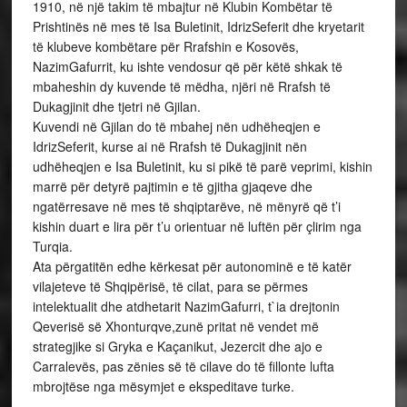
1910, në një takim të mbajtur në Klubin Kombëtar të
Prishtinës në mes të Isa Buletinit, IdrizSeferit dhe kryetarit
të klubeve kombëtare për Rrafshin e Kosovës,
NazimGafurrit, ku ishte vendosur që për këtë shkak të
mbaheshin dy kuvende të mëdha, njëri në Rrafsh të
Dukagjinit dhe tjetri në Gjilan.
Kuvendi në Gjilan do të mbahej nën udhëheqjen e
IdrizSeferit, kurse ai në Rrafsh të Dukagjinit nën
udhëheqjen e Isa Buletinit, ku si pikë të parë veprimi, kishin
marrë për detyrë pajtimin e të gjitha gjaqeve dhe
ngatërresave në mes të shqiptarëve, në mënyrë që t’i
kishin duart e lira për t’u orientuar në luftën për çlirim nga
Turqia.
Ata përgatitën edhe kërkesat për autonominë e të katër
vilajeteve të Shqipërisë, të cilat, para se përmes
intelektualit dhe atdhetarit NazimGafurri, t`ia drejtonin
Qeverisë së Xhonturqve,zunë pritat në vendet më
strategjike si Gryka e Kaçanikut, Jezercit dhe ajo e
Carralevës, pas zënies së të cilave do të fillonte lufta
mbrojtëse nga mësymjet e ekspeditave turke.