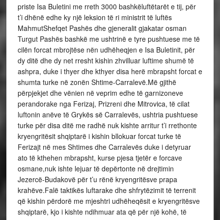
priste Isa Buletini me rreth 3000 bashkëluftëtarët e tij, për
t’i dhënë edhe ky një leksion të ri ministrit të luftës
MahmutShefqet Pashës dhe gjeneralit gjakatar osman
Turgut Pashës bashkë me ushtrinë e tyre pushtuese me të
cilën forcat mbrojtëse nën udhëheqjen e Isa Buletinit, për
dy ditë dhe dy net rresht kishin zhvilluar luftime shumë të
ashpra, duke i thyer dhe kthyer disa herë mbrapsht forcat e
shumta turke në zonën Shtime-Carralevë.Më gjithë
përpjekjet dhe vënien në veprim edhe të garnizoneve
perandorake nga Ferizaj, Prizreni dhe Mitrovica, të cilat
luftonin anëve të Grykës së Carralevës, ushtria pushtuese
turke për disa ditë me radhë nuk kishte arritur t’i rrethonte
kryengritësit shqiptarë i kishin bllokuar forcat turke të
Ferizajt në mes Shtimes dhe Carralevës duke i detyruar
ato të kthehen mbrapsht, kurse pjesa tjetër e forcave
osmane,nuk ishte lejuar të depërtonte në drejtimin
Jezercë-Budakovë për t’u rënë kryengritësve prapa
krahëve.Falë taktikës luftarake dhe shfrytëzimit të terrenit
që kishin përdorë me mjeshtri udhëheqësit e kryengritësve
shqiptarë, kjo i kishte ndihmuar ata që për një kohë, të