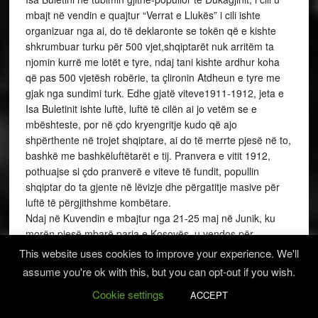
mbajt në vendin e quajtur “Verrat e Llukës” i cili ishte
organizuar nga ai, do të deklaronte se tokën që e kishte
shkrumbuar turku për 500 vjet,shqiptarët nuk arritëm ta
njomin kurrë me lotët e tyre, ndaj tani kishte ardhur koha
që pas 500 vjetësh robërie, ta çlironin Atdheun e tyre me
gjak nga sundimi turk. Edhe gjatë viteve1911-1912, jeta e
Isa Buletinit ishte luftë, luftë të cilën ai jo vetëm se e
mbështeste, por në çdo kryengritje kudo që ajo
shpërthente në trojet shqiptare, ai do të merrte pjesë në to,
bashkë me bashkëluftëtarët e tij. Pranvera e vitit 1912,
pothuajse si çdo pranverë e viteve të fundit, popullin
shqiptar do ta gjente në lëvizje dhe përgatitje masive për
luftë të përgjithshme kombëtare.
Ndaj në Kuvendin e mbajtur nga 21-25 maj në Junik, ku
morën pjesë mbarë paria e Kosovës, u vendos për
kryengritje të përgjithshme kombëtare. Hartues i planit të
This website uses cookies to improve your experience. We'll
kryengritjes ishte emëruar Isa Buletini, si njëri ndër
assume you're ok with this, but you can opt-out if you wish.
organizatorët më të zot dhe udhëheqësit më sublim të
Cookie settings
ACCEPT
kryengritjeve shqiptare. Por me të kuptuar të planit, nga 30
qershori deri më 2 korrik të vitit 1912, 4 000 forca turke, të