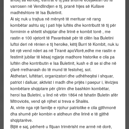
varrosen në Vendlindjen e tij, pranë hijes së Kullave
madhështore të Isa Buletinit.
Ai siç nuk u trajtua në mënyrë të merituar në rang
kombëtar ashtu siç i pati hije luftës dhe kontributit të tij për
formimin e shtetit shqiptar dhe lirinë e kombit tonë , me
rastin e 100 vjetorit të Pavarësisë për të cilën Isa Buletini
luftoi deri në rënien e tij heroike, këtij Burri të Kombit, nuk iu
bë një vend nderi as në Tiranë apoVlorë,edhe me rastin e
festimit jubilar të kësaj ngjarje madhore historike e cila pa
luftën dhe kontributin e Isa Buletinit, kush e di se si dhe në
çfarë rrethanash do të mund të festohej, sot.
Atdhetari, luftëtari, organizatori dhe udhëheqësi i shquar,
patriot i dalluar, aktivist i madh dhe prijës i paepur i, lëvizjes
kombëtare shqiptare për çlirim dhe bashkim kombëtar,
heroi Isa Buletini, u lind në vitin 1864 në fshatin Buletin afër
Mitrovicës, vend që njihet si treva e Shalës.
Ai, vinte nga një familje e njohur patriotike e cila gjithmonë
dha shumë për kombin e atdheun dhe lirinë e të gjithë
shqiptarëve.
Bijtë e saj, përherë u flijuan trimërisht me armë në dorë,