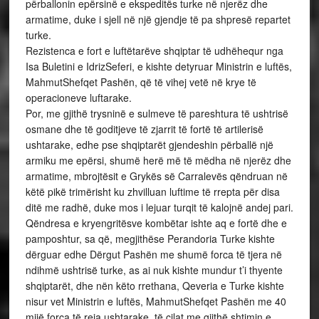
përballonin epërsinë e ekspeditës turke në njerëz dhe
armatime, duke i sjell në një gjendje të pa shpresë repartet
turke.
Rezistenca e fort e luftëtarëve shqiptar të udhëhequr nga
Isa Buletini e IdrizSeferi, e kishte detyruar Ministrin e luftës,
MahmutShefqet Pashën, që të vihej vetë në krye të
operacioneve luftarake.
Por, me gjithë trysninë e sulmeve të pareshtura të ushtrisë
osmane dhe të goditjeve të zjarrit të fortë të artilerisë
ushtarake, edhe pse shqiptarët gjendeshin përballë një
armiku me epërsi, shumë herë më të mëdha në njerëz dhe
armatime, mbrojtësit e Grykës së Carralevës qëndruan në
këtë pikë trimërisht ku zhvilluan luftime të rrepta për disa
ditë me radhë, duke mos i lejuar turqit të kalojnë andej pari.
Qëndresa e kryengritësve kombëtar ishte aq e fortë dhe e
pamposhtur, sa që, megjithëse Perandoria Turke kishte
dërguar edhe Dërgut Pashën me shumë forca të tjera në
ndihmë ushtrisë turke, as ai nuk kishte mundur t’i thyente
shqiptarët, dhe nën këto rrethana, Qeveria e Turke kishte
nisur vet Ministrin e luftës, MahmutShefqet Pashën me 40
mijë forca të reja ushtarake, të cilat me gjithë shtimin e