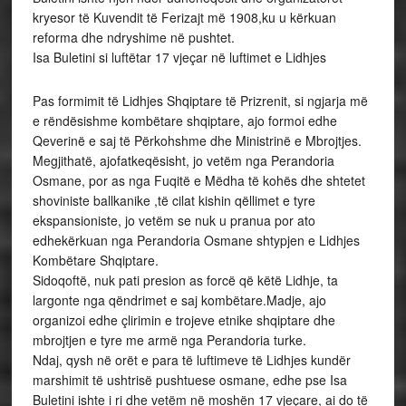
kryesor të Kuvendit të Ferizajt më 1908,ku u kërkuan
reforma dhe ndryshime në pushtet.
Isa Buletini si luftëtar 17 vjeçar në luftimet e Lidhjes
Pas formimit të Lidhjes Shqiptare të Prizrenit, si ngjarja më
e rëndësishme kombëtare shqiptare, ajo formoi edhe
Qeverinë e saj të Përkohshme dhe Ministrinë e Mbrojtjes.
Megjithatë, ajofatkeqësisht, jo vetëm nga Perandoria
Osmane, por as nga Fuqitë e Mëdha të kohës dhe shtetet
shoviniste ballkanike ,të cilat kishin qëllimet e tyre
ekspansioniste, jo vetëm se nuk u pranua por ato
edhekërkuan nga Perandoria Osmane shtypjen e Lidhjes
Kombëtare Shqiptare.
Sidoqoftë, nuk pati presion as forcë që këtë Lidhje, ta
largonte nga qëndrimet e saj kombëtare.Madje, ajo
organizoi edhe çlirimin e trojeve etnike shqiptare dhe
mbrojtjen e tyre me armë nga Perandoria turke.
Ndaj, qysh në orët e para të luftimeve të Lidhjes kundër
marshimit të ushtrisë pushtuese osmane, edhe pse Isa
Buletini ishte i ri dhe vetëm në moshën 17 vjeçare, ai do të