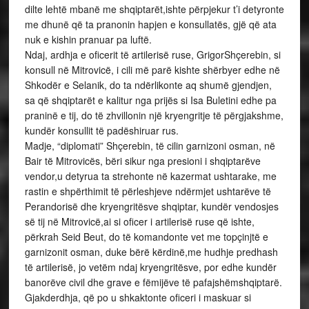
dilte lehtë mbanë me shqiptarët,ishte përpjekur t’i detyronte
me dhunë që ta pranonin hapjen e konsullatës, gjë që ata
nuk e kishin pranuar pa luftë.
Ndaj, ardhja e oficerit të artilerisë ruse, GrigorShçerebin, si
konsull në Mitrovicë, i cili më parë kishte shërbyer edhe në
Shkodër e Selanik, do ta ndërlikonte aq shumë gjendjen,
sa që shqiptarët e kalitur nga prijës si Isa Buletini edhe pa
praninë e tij, do të zhvillonin një kryengritje të përgjakshme,
kundër konsullit të padëshiruar rus.
Madje, “diplomati” Shçerebin, të cilin garnizoni osman, në
Bair të Mitrovicës, bëri sikur nga presioni i shqiptarëve
vendor,u detyrua ta strehonte në kazermat ushtarake, me
rastin e shpërthimit të përleshjeve ndërmjet ushtarëve të
Perandorisë dhe kryengritësve shqiptar, kundër vendosjes
së tij në Mitrovicë,ai si oficer i artilerisë ruse që ishte,
përkrah Seid Beut, do të komandonte vet me topçinjtë e
garnizonit osman, duke bërë kërdinë,me hudhje predhash
të artilerisë, jo vetëm ndaj kryengritësve, por edhe kundër
banorëve civil dhe grave e fëmijëve të pafajshëmshqiptarë.
Gjakderdhja, që po u shkaktonte oficeri i maskuar si