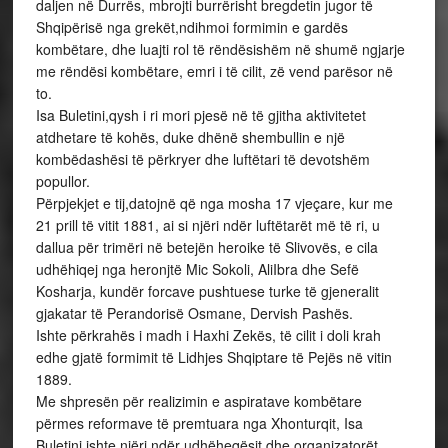
daljen në Durrës, mbrojti burrërisht bregdetin jugor të
Shqipërisë nga grekët,ndihmoi formimin e gardës
kombëtare, dhe luajti rol të rëndësishëm në shumë ngjarje
me rëndësi kombëtare, emri i të cilit, zë vend parësor në
to.
Isa Buletini,qysh i ri mori pjesë në të gjitha aktivitetet
atdhetare të kohës, duke dhënë shembullin e një
kombëdashësi të përkryer dhe luftëtari të devotshëm
popullor.
Përpjekjet e tij,datojnë që nga mosha 17 vjeçare, kur me
21 prill të vitit 1881, ai si njëri ndër luftëtarët më të ri, u
dallua për trimëri në betejën heroike të Slivovës, e cila
udhëhiqej nga heronjtë Mic Sokoli, AliIbra dhe Sefë
Kosharja, kundër forcave pushtuese turke të gjeneralit
gjakatar të Perandorisë Osmane, Dervish Pashës.
Ishte përkrahës i madh i Haxhi Zekës, të cilit i doli krah
edhe gjatë formimit të Lidhjes Shqiptare të Pejës në vitin
1889.
Me shpresën për realizimin e aspiratave kombëtare
përmes reformave të premtuara nga Xhonturqit, Isa
Buletini ishte njëri ndër udhëheqësit dhe organizatorët