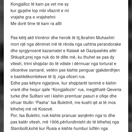
Kongjalloz të kam pa vet me sy
kur gjujshe top mbi vllaznit e mi
vrajshe gra e vrajshefmi
Me dorë time të kam ra allti
Pas këtij akti trimëror dhe heroik të tij,Ibrahim Muhaxhiri
mori një nga dënimet më të rënda nga ushtria perandorake
dhe syrgjynosnë kazamatet e Kalasë së Gazipashës afër
Shkupit,prej nga nuk do të dilte më, ku thuhet se pas dy
vitesh, trimi shqiptar do të vdiste i dërmuar nga torturat e
oficerëve osmanë, vetëm pse kishte penguar gjakderdhjen
e bashkëkombësve të tij ,nga oficeri rus.
Edhe pas këtyre ngjarjeve, kur shqiptarët tanimë e kishin
vrarë dhe hequr qafe “Kongjallozin” rus, megjithatë Qeveria
turke dhe Sulltani vet i kishin premtuar pasuri e ofiqe dhe
ofruar titullin “Pasha” Isa Buletinit, me kusht që ai të mos
kthehej më në Kosovë.
Por, Isa Buletini, nuk kishte pranuar asnjërën nga to dhe
pas katër vitesh, më 1906,përfundimisht do të kthehej nga
Stambolli,kohë kur Rusia e kishte humbur luftën nga