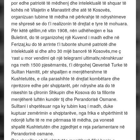
por edhe patriotë të mëdhenj dhe intelektualë të shquar të
kohës në Vilajetin e Manastirit dhe atë të Kosovës,
organizuan tubime të mëdha në përkrahje të ndryshimeve
me shpresë se do t’i realizonin të drejtat e tyre të mohuara.
Për këtë qëllim,në vitin 1908, nën udhëheqjen e Isa
Buletinit, do të organizohej një Kuvend i madh edhe në
Ferizaj,ku do të arrinte t’i tubonte shumë patriotë dhe
intelektualë si dhe afro 30 mijë banorë të Kosovës,me ç
‘rast u mor vendimi që një telegrami ultimativ,nënshkruar
nga rreth 1500 pjesëmarrës, t’i dërgohej Qeverisë Turke të
Sulltan Hamitit, për shpalljen e menjëhershme të
Kushtetutës, e cila parashihte të drejtat kombëtare dhe
njerëzore edhe për shqiptarët, për ndryshe ata do të
niseshin ta çlironin Shkupin dhe Kosova do ta fillonte
menjëherë luftën kundër tij dhe Perandorisë Osmane.
Sulltani i shqetësuar nga ky tubim kaq i madh, duke
kuptuar zemërimin e shqiptarëve, nga frika e shpërthimit të
ndonjë lufte të re me përmasa të mëdha, pa vonesë
shpallë Kushtetutën dhe zgjedhjet e reja parlamentare në
Perandorinë osmane.