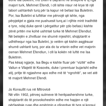
majori turk, Mehmet Efendi, i cili ishte nisur në krye të një
tabori ushtarësh turq për ta kapur në befasi Isa Buletinin.
Por, Isa Buletini si luftëtar me përvojë që ishte, nga
përpjekjet e gjata me pushuesit turq,ai i njihte mirë tradhtitë
e tyre, ndaj duke qenë i përgatitur për çdo befasi,i kishte
zënë pritën me kohë ushtrisë turke të Mehmet Efendiut.
Në betejën e zhvilluar me shumë mjeshtri, shqiptarët e
udhëhequr nga Isa Buletini, jo vetëm që kishin asgjësuar
shumë ushtarë turq, por ata do ta vrisnin edhe vet majorin
osman Mehmet Efendiun, i cili la kokën në luftë me Isa
Buletinin.
Pas kësaj ngjarje, Isa Begu e kishte ftuar për “vizitë” edhe
Valiun e Vilajetit të Kosovës, duke i premtuar bujarisht edhe
atij, pritje të ngjashme apo edhe më të “ngrohtë”, se vet atë
të majorit Mehmet Efendi.
Jo Konsullit rus në Mitrovicë
Në vitin 1902, përveç sulmeve të herëpashershme turke,
shqiptarët do të provokoheshin edhe me hapjen e një
përfaqësie ruse dhe emërimin e oficerëve të tyre si konsuj