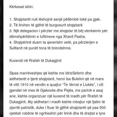
Kërkesat ishin:
1. Shqiptarët nuk lëshojnë asnjë pëllëmbë tokë pa gjak.
2. Të lirohen të gjithë të burgosurit shqiptarë
3. Një delegacion i përzier me shqiptar të bëj vlerësimin për
dëmshpërblimin e luftimeve nga Xhavit Pasha.
4. Shqipërinë duam ta qeverisim vetë, pa përzierjen e
Sulltanit në punët tona të brendshme.
Kuvendi në Rrafsh të Dukagjinit
Sipas marrëveshjes që kishte me IdrizSeferin dhe
atdhetarët e tjerë shqiptarë, heroi Isa Buletini që në mars
të vitit 1910 në vendin e quajtur “Te Verrat e Llukës”, i cili
gjendet në mes të Gjakovës dhe Pejës, me parinë e asaj
ane, kishte organizuar një kuvend të madh për Rrafsh të
Dukagjinit. Aty atdhetari i madh kishte mbajtur një fjalim të
zjarrtë patriotik, duke i ftuar të gjithë shqiptarët që pas 500
vjetësh robërie të ngriheshin për lirinë dhe të drejtat e tyre