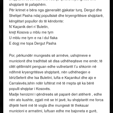
shqiptarë të pafajshëm.
Për krimet e bëra nga gjeneralët gjakatar turq, Dergut dhe
Shefqet Pasha ndaj popullsisë dhe kryengritësve shqiptarë,
këngëtari popullor do të këndonte:
N`Kaçanik deri n`Buletin,
krejt Kosova u mblu me tym
U mblu me tym e na i dul flaka
E dogj me topa Dergut Pasha
Por, përkundër mungesës së armëve, ushqimeve e
municionit dhe tradhtisë së disa udhëheqësve me emër, të
cilët qëllimisht penguan edhe vullnetarët t’u shkonin në
ndihmë kryengritësve shqiptarë, nën udhëheqjen e
IdrizSeferit dhe Isa Buletini, lufta e Kaçanikut dhe ajo e
Carralevës,ishin ndër luftërat më të rrepta që ka bërë
populli shqiptar i Kosovës.
Madje heroizmi i qëndresës së paparë deri atëherë , edhe
nën ato kushte, zgjati më se tri javë, ku shqiptarët me forca
dhjetë herë më të vogla dhe mungesë të theksuar
municioni e armatimi, luftuan edhe me bajoneta e gurë,