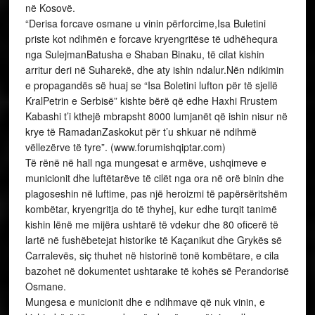
në Kosovë.
“Derisa forcave osmane u vinin përforcime,Isa Buletini
priste kot ndihmën e forcave kryengritëse të udhëhequra
nga SulejmanBatusha e Shaban Binaku, të cilat kishin
arritur deri në Suharekë, dhe aty ishin ndalur.Nën ndikimin
e propagandës së huaj se “Isa Boletini lufton për të sjellë
KralPetrin e Serbisë” kishte bërë që edhe Haxhi Rrustem
Kabashi t’i kthejë mbrapsht 8000 lumjanët që ishin nisur në
krye të RamadanZaskokut për t’u shkuar në ndihmë
vëllezërve të tyre”. (www.forumishqiptar.com)
Të rënë në hall nga mungesat e armëve, ushqimeve e
municionit dhe luftëtarëve të cilët nga ora në orë binin dhe
plagoseshin në luftime, pas një heroizmi të papërsëritshëm
kombëtar, kryengritja do të thyhej, kur edhe turqit tanimë
kishin lënë me mijëra ushtarë të vdekur dhe 80 oficerë të
lartë në fushëbetejat historike të Kaçanikut dhe Grykës së
Carralevës, siç thuhet në historinë tonë kombëtare, e cila
bazohet në dokumentet ushtarake të kohës së Perandorisë
Osmane.
Mungesa e municionit dhe e ndihmave që nuk vinin, e