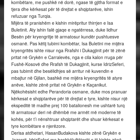
kombëtare, me pushkë në dorë, ngase të gjitha format e
tjera dhe kërkesat për të drejtat e shqiptarëve, ishin
refuzuar nga Turqia.
Mijëra të pranishëm e kishin mirëpritur thirrjen e Isa
Buletinit. Aty ishin falë gjaqe e ngatërresa, duke lidhur
Besën për kryengritje të armatosur kundër pushtuesve
osmanë. Pas këtij tubimi kombëtar, Isa Buletini me mijëra
kryengritës ishte nisur nga Rrafshi i Dukagjinit për të zënë
pritat në Grykën e Carralevës, nga e cila kalon rruga për
Fushë-Kosovë dhe Rrafsh të Dukagjinit, kurse IdrizSeferi,
pas tubimit dhe besëlidhjes së arritur në kuvendin e
mbajtur në Gjilan, bashkë me mijëra kryengritës të atyre
anëve, kishte zënë pritat në Grykën e Kaçanikut.
Njëkohësisht edhe Perandoria osmane, duke mos pranuar
kërkesat e shqiptarëve për të drejtat e tyre, kishte nisur një
ekspeditë të madhe prej 100 batalionesh me ushtarë turq
të armatosur deri në dhëmbë me armët më moderne të
kohës, për t’i nënshtruar shqiptarët dhe shuar kërkesat e
tyre kombëtare e njerëzore.
Derisa atdhetari, HasanBudakova kishte zënë Grykën e
Jezercit, IdrizSeferi me bashkëluftëtarët e tij kishte zënë