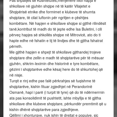
Pas shpalljes së Kushtetutës,menjëherë filloi hapja e
shkollave në gjuhën shqipe në të katër Vilajetet e
Shqipërisë etnike dhe formimet e klubeve të shumta
shqiptare, të cilat luftonin për ngritjen e çështjes
kombëtare. Në hapjen e shkollave shqipe si gjithë rilindësit
tanë,kontribut të madh do të jepte edhe Isa Buletini, i cili
përveç hapjes së shkollës shqipe në Mitrovicë, ato do ti
hapte edhe në fshatin e tij të lindjes dhe të gjitha fshatrat
përreth.
Me gjithë hapjen e shpejt të shkollave gjithandej trojeve
shqiptare dhe zellin e madh të shqiptarëve për të mësuar
gjuhën, shkrim-leximin dhe historinë e tyre kombëtare,
gëzimi i shqiptarëve edhe kësaj here do të shkurtohej që
në nisje.
Turqit e rinj edhe pse falë përkrahjes së fuqishme të
shqiptarëve, kishin fituar zgjedhjet në Perandorinë
Osmanë, hapi i parë (i turpit të tyre) që do të ndërmerrnin
ata pas konsolidimit të pushtetit, ishte mbyllja e të gjitha
shkollave dhe klubeve shqiptare, përkundër premtimit që u
kishin dhënë shqiptarëve para zgjedhjeve.
Qëllimi i xhonturqve, nuk ishin të drejtat e popujve, siç