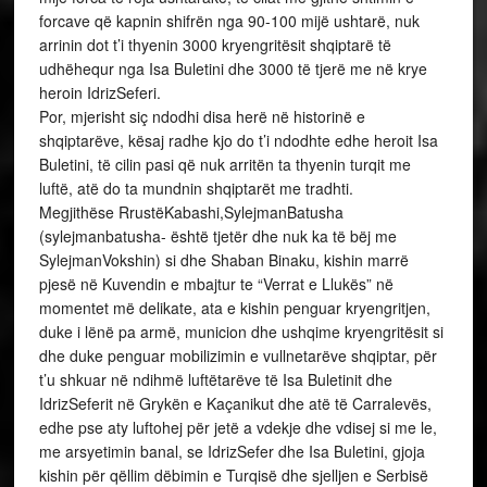
forcave që kapnin shifrën nga 90-100 mijë ushtarë, nuk
arrinin dot t’i thyenin 3000 kryengritësit shqiptarë të
udhëhequr nga Isa Buletini dhe 3000 të tjerë me në krye
heroin IdrizSeferi.
Por, mjerisht siç ndodhi disa herë në historinë e
shqiptarëve, kësaj radhe kjo do t’i ndodhte edhe heroit Isa
Buletini, të cilin pasi që nuk arritën ta thyenin turqit me
luftë, atë do ta mundnin shqiptarët me tradhti.
Megjithëse RrustëKabashi,SylejmanBatusha
(sylejmanbatusha- është tjetër dhe nuk ka të bëj me
SylejmanVokshin) si dhe Shaban Binaku, kishin marrë
pjesë në Kuvendin e mbajtur te “Verrat e Llukës” në
momentet më delikate, ata e kishin penguar kryengritjen,
duke i lënë pa armë, municion dhe ushqime kryengritësit si
dhe duke penguar mobilizimin e vullnetarëve shqiptar, për
t’u shkuar në ndihmë luftëtarëve të Isa Buletinit dhe
IdrizSeferit në Grykën e Kaçanikut dhe atë të Carralevës,
edhe pse aty luftohej për jetë a vdekje dhe vdisej si me le,
me arsyetimin banal, se IdrizSefer dhe Isa Buletini, gjoja
kishin për qëllim dëbimin e Turqisë dhe sjelljen e Serbisë