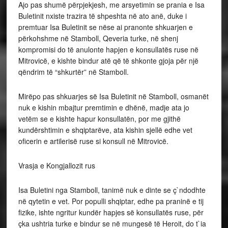
Ajo pas shumë përpjekjesh, me arsyetimin se prania e Isa
Buletinit nxiste trazira të shpeshta në ato anë, duke i
premtuar Isa Buletinit se nëse ai pranonte shkuarjen e
përkohshme në Stamboll, Qeveria turke, në shenj
kompromisi do të anulonte hapjen e konsullatës ruse në
Mitrovicë, e kishte bindur atë që të shkonte gjoja për një
qëndrim të “shkurtër” në Stamboll.
Mirëpo pas shkuarjes së Isa Buletinit në Stamboll, osmanët
nuk e kishin mbajtur premtimin e dhënë, madje ata jo
vetëm se e kishte hapur konsullatën, por me gjithë
kundërshtimin e shqiptarëve, ata kishin sjellë edhe vet
oficerin e artilerisë ruse si konsull në Mitrovicë.
Vrasja e Kongjallozit rus
Isa Buletini nga Stamboll, tanimë nuk e dinte se ç`ndodhte
në qytetin e vet. Por populli shqiptar, edhe pa praninë e tij
fizike, ishte ngritur kundër hapjes së konsullatës ruse, për
çka ushtria turke e bindur se në mungesë të Heroit, do t`ia