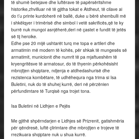
të shumë betejave dhe luftërave të papërsëritshme
historike,zhvilluar në të gjitha tokat e Atdheut, të cilave ai
do t’u printe kurdoherë në ballë, duke u bërë shembulli më
i shkëlqyer i trimërisë dhe simbol i vetë sakrificës,që te ky
burrë nuk mungoi asnjëherë,deri në çastet e fundit të jetës
së tij heroike.
Edhe pse 20 mijë ushtarët turq me topa e artileri dhe
armatimin më modern të kohës, për shkak të mungesës së
armatimit, municionit dhe numrit të pa mjaftueshëm të
kryengritësve të armatosur, do të thyenin përkohësisht
mbrojtjen shqiptare, ndjenja e atdhedashurisë dhe
rezistenca kombëtare, të udhëhequra nga trima si Isa
Buletini, nuk do të shuhej kurrë, deri në përzënien
përfundimtare të Turqisë nga trojet tona.
Isa Buletini në Lidhjen e Pejës
Me gjithë shpërndarjen e Lidhjes së Prizrenit, gatishmëria
për qëndresë, luftë çlirimtare dhe mbrojtjen e trojeve të
rrezikuara shqiptare nuk u shua kurrë.