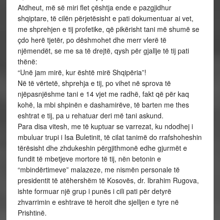
Atdheut, më së miri flet çështja ende e pazgjidhur
shqiptare, të cilën përjetësisht e pati dokumentuar ai vet,
me shprehjen e tij profetike, që pikërisht tani më shumë se
çdo herë tjetër, po dëshmohet dhe merr vlerë të
njëmendët, se me sa të drejtë, qysh për gjallje të tij pati
thënë:
“Unë jam mirë, kur është mirë Shqipëria”!
Në të vërtetë, shprehja e tij, po vihet në sprova të
njëpasnjëshme tani e 14 vjet me radhë, fakt që për kaq
kohë, la mbi shpinën e dashamirëve, të barten me thes
eshtrat e tij, pa u rehatuar deri më tani askund.
Para disa vitesh, me të kuptuar se varrezat, ku ndodhej i
mbuluar trupi i Isa Buletinit, të cilat tanimë do rrafshoheshin
tërësisht dhe zhdukeshin përgjithmonë edhe gjurmët e
fundit të mbetjeve mortore të tij, nën betonin e
“mbindërtimeve” malazeze, me nismën personale të
presidentit të atëhershëm të Kosovës, dr. Ibrahim Rugova,
ishte formuar një grup i punës i cili pati për detyrë
zhvarrimin e eshtrave të heroit dhe sjelljen e tyre në
Prishtinë.