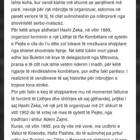
Ishte koha, kur vendi kishte më shumë se asnjëherë më
parë, nevojë për një mbrojtje të organizuar, sidomos në
pjesët veriore të tij, të cilat sulmoheshin pa ndërprerë nga
shovinistët serbo-malazez.
Për këtë arsye atdhetari Haxhi Zeka, në vitin 1889,
organizoi formimin e një Lidhje të Re Kombëtare në qytetin
e Pejës e cila do t’u dilte zot tokave të rrezikuara shqiptare
nga shtetet shoviniste fqinje. Në këtë tubim mori pjesë
edhe Isa Buletini në krye të delegacionit nga Mitrovica,
prania e të cilit nuk ishte vetëm nderim i madh, për këtë
ngjarje të rëndësishme kombëtare, por edhe fakt parësor, i
realizimit të vendimeve të saj historike për mbrojtjen e
trojeve tona etnike.
Por për fatin e keq të shqiptarëve mu në momentet fatlume
të forcimit të Lidhjes dhe shtrirjes së saj gjithandej, prijësi i
saj Haxhi Zeka, në një prit të organizuar më 21 shkurt të
vitit 1902 do të vritej në mes të qytetit të Pejës, nga
tradhtari i shitur Adem Zajmi.
Kurse, në vitin 1895, pra dy vite më vonë, me urdhrin e
Valiut të Kosovës, Hafiz Pashës, do të sulmohej pa pritur
edhe Isa Buletini, mu Ditën e Bajramit në shtëpinë e tij nga