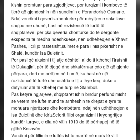
kishin premtuar para zgjedhjeve, por turqizmi i kombeve të
tjerë që gjendeshin nën sundimin e Perandorisë Osmane.
Ndaj vendimi i qeveris-xhonturke për mbylljen e shkollave
shqipe me dhunë, hasi në rezistencë të fortë të
shqiptarëve, për çka qeveria xhonturke do të dërgonte
ekspedita të mëdha ndëshkuese, nën udhëheqjen e Xhavit
Pashës, i cili jo rastësisht,sulmet e para i nisi pikërisht në
Shalë, kundër Isa Buletinit.
Por pasi që aksioni i tij atje dështoi, ai do ti kthehej Rrafshit
të Dukagjinit për të djegë dhe shkatërruar çdo gjë që gjente
përpara, deri me arritjen në Lumë, ku hasi në një
rezistencë të fortë dhe ushtria e tij u thye keq, duke e
detyruar atë të kthehej me turp në Stamboll.
Pas këtyre ngjarjeve, shqiptarët ishin bindur përfundimisht
se vetëm me luftë mund të arriheshin të drejtat e tyre të
mohuara njerëzore dhe kombëtare, ndaj nën udhëheqjen e
Isa Buletinit dhe IdrizSeferit,filloi organizimi i kryengritjes
kundër turqve, e cila në vitin 1910 do të përhapej në të
gjithë Kosovën.
Vendimi për fillimin e luftës ishte marrë në mars të vitit