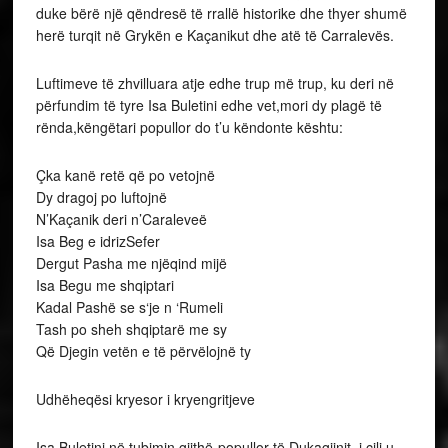
duke bërë një qëndresë të rrallë historike dhe thyer shumë
herë turqit në Grykën e Kaçanikut dhe atë të Carralevës.
Luftimeve të zhvilluara atje edhe trup më trup, ku deri në
përfundim të tyre Isa Buletini edhe vet,mori dy plagë të
rënda,këngëtari popullor do t’u këndonte kështu:
Çka kanë retë që po vetojnë
Dy dragoj po luftojnë
N’Kaçanik deri n’Caraleveë
Isa Beg e idrizSefer
Dergut Pasha me njëqind mijë
Isa Begu me shqiptari
Kadal Pashë se s‘je n ‘Rumeli
Tash po sheh shqiptarë me sy
Që Djegin vetën e të përvëlojnë ty
Udhëheqësi kryesor i kryengritjeve
Isa Buletini në tubimin gjithë-popullor të Dukagjinit, i cili u