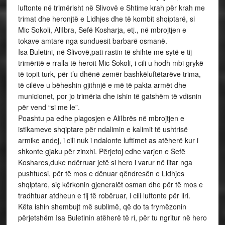
luftonte në trimërisht në Slivovë e Shtime krah për krah me
trimat dhe heronjtë e Lidhjes dhe të kombit shqiptarë, si
Mic Sokoli, AliIbra, Sefë Kosharja, etj., në mbrojtjen e
tokave amtare nga sunduesit barbarë osmanë.
Isa Buletini, në Slivovë,pati rastin të shihte me sytë e tij
trimëritë e rralla të heroit Mic Sokoli, i cili u hodh mbi grykë
të topit turk, për t’u dhënë zemër bashkëluftëtarëve trima,
të cilëve u bëheshin gjithnjë e më të pakta armët dhe
municionet, por jo trimëria dhe ishin të gatshëm të vdisnin
për vend “si me le”.
Poashtu pa edhe plagosjen e AliIbrës në mbrojtjen e
istikameve shqiptare për ndalimin e kalimit të ushtrisë
armike andej, i cili nuk i ndalonte luftimet as atëherë kur i
shkonte gjaku për zinxhi. Përjetoj edhe varjen e Sefë
Koshares,duke ndërruar jetë si hero i varur në litar nga
pushtuesi, për të mos e dënuar qëndresën e Lidhjes
shqiptare, siç kërkonin gjeneralët osman dhe për të mos e
tradhtuar atdheun e tij të robëruar, i cili luftonte për liri.
Këta ishin shembujt më sublimë, që do ta frymëzonin
përjetshëm Isa Buletinin atëherë të ri, për tu ngritur në hero