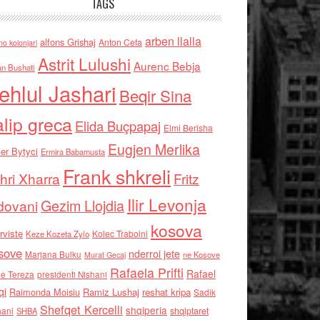
TAGS
arben llalla
alfons Grishaj
Anton Cefa
no kolonjari
Astrit Lulushi
Aurenc Bebja
an Bushati
ehlul Jashari
Beqir Sina
alip greca
Elida Buçpapaj
Elmi Berisha
Eugjen Merlika
er Bytyci
Ermira Babamusta
Frank shkreli
hri Xharra
Fritz
Ilir Levonja
Gezim Llojdia
dovani
kosova
rviste
Kolec Traboini
Keze Kozeta Zylo
sove
nderroi jete
Marjana Bulku
ne Kosove
Murat Gecaj
Rafaela Prifti
Rafael
e Tereza
presidenti Nishani
qi
Raimonda Moisiu
Ramiz Lushaj
reshat kripa
Sadik
Shefqet Kercelli
shqiperia
hani
shqiptaret
SHBA