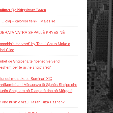
𝐝𝐢𝐦𝐞𝐭 𝐐𝐞̈ 𝐍𝐝𝐫𝐲𝐬𝐡𝐮𝐚𝐧 𝐁𝐨𝐭𝐞̈𝐧
 Gjolaj – kalorësi fisnik i Malësisë
DERATA VATRA SHPALLË KRYESINË
nocchio’s Harvard” by Tertini Set to Make a
bal Slice
uhet që Shqipëria të ribëhet një vend i
ueshëm për të gjithë shqiptarët?
fundoi me sukses Seminari XIX
rëkombëtar i Mësuesve të Gjuhës Shqipe dhe
turës Shqiptare në Diasporë dhe në Mërgatë
 dhe kush e vrau Hasan Riza Pashën?