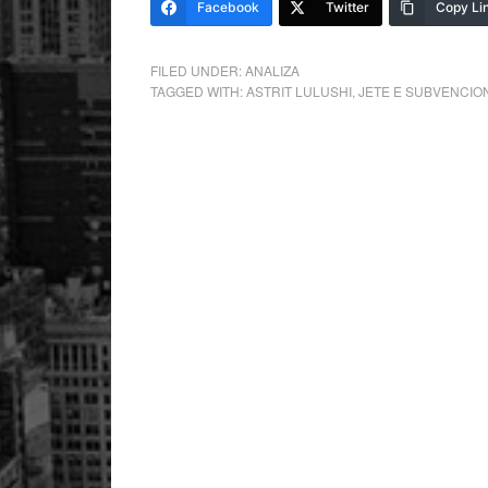
Facebook
Twitter
Copy Li
FILED UNDER:
ANALIZA
TAGGED WITH:
ASTRIT LULUSHI
,
JETE E SUBVENCI