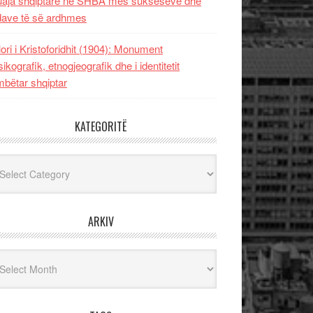
uaja shqiptare në SHBA mes sukseseve dhe
dave të së ardhmes
lori i Kristoforidhit (1904): Monument
sikografik, etnogjeografik dhe i identitetit
bëtar shqiptar
KATEGORITË
egoritë
ARKIV
iv