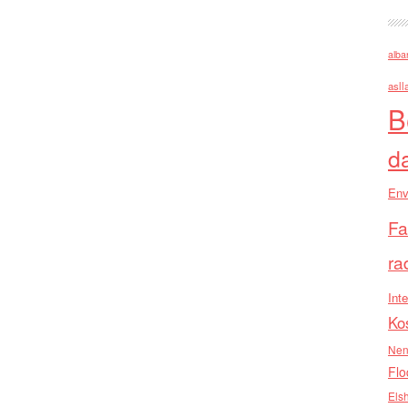
alba
asll
B
d
Env
Fa
ra
Inte
Ko
Nen
Flo
Els