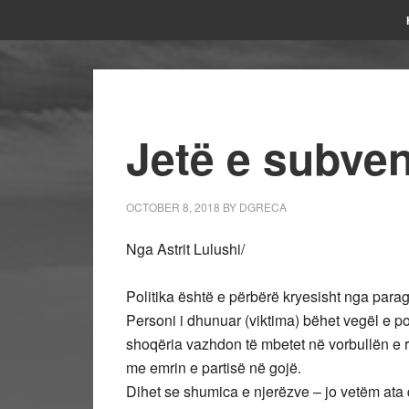
Jetë e subve
OCTOBER 8, 2018
BY
DGRECA
Nga Astrit Lulushi/
Politika është e përbërë kryesisht nga para
Personi i dhunuar (viktima) bëhet vegël e p
shoqëria vazhdon të mbetet në vorbullën e ri
me emrin e partisë në gojë.
Dihet se shumica e njerëzve – jo vetëm ata 