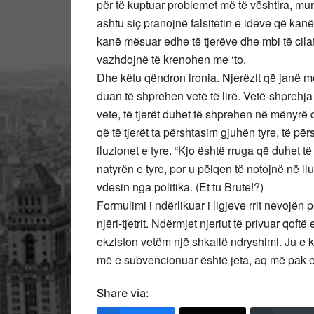
për të kuptuar problemet më të vështira, mund
ashtu siç pranojnë falsitetin e ideve që kanë
kanë mësuar edhe të tjerëve dhe mbi të cilat
vazhdojnë të krenohen me ‘to.
Dhe këtu qëndron ironia. Njerëzit që janë më
duan të shprehen vetë të lirë. Vetë-shprehja
vete, të tjerët duhet të shprehen në mënyrë 
që të tjerët ta përshtasim gjuhën tyre, të pë
iluzionet e tyre. “Kjo është rruga që duhet t
natyrën e tyre, por u pëlqen të notojnë në ll
vdesin nga politika. (Et tu Brute!?)
Formulimi i ndërlikuar i ligjeve rrit nevojën
njëri-tjetrit. Ndërmjet njeriut të privuar qoftë
ekziston vetëm një shkallë ndryshimi. Ju e k
më e subvencionuar është jeta, aq më pak e 
Share via: