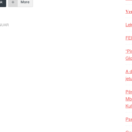
nk
More
𝐕𝐞
Lek
ONUAR
FE
“Pi
Glo
A d
jet
Për
Mba
Kul
Pse