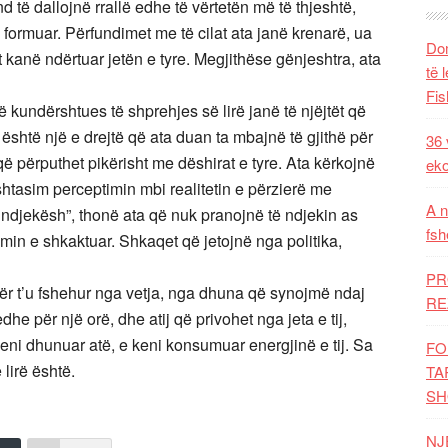
 të dallojnë rrallë edhe të vërtetën më të thjeshtë,
 formuar. Përfundimet me të cilat ata janë krenarë, ua
Dom
 kanë ndërtuar jetën e tyre. Megjithëse gënjeshtra, ata
të 
Fis
 kundërshtues të shprehjes së lirë janë të njëjtët që
 është një e drejtë që ata duan ta mbajnë të gjithë për
36 
që përputhet pikërisht me dëshirat e tyre. Ata kërkojnë
eko
rshtasim perceptimin mbi realitetin e përzierë me
A n
ë ndjekësh”, thonë ata që nuk pranojnë të ndjekin as
fsh
umin e shkaktuar. Shkaqet që jetojnë nga politika,
PR
 për t’u fshehur nga vetja, nga dhuna që synojmë ndaj
RE
 edhe për një orë, dhe atij që privohet nga jeta e tij,
eni dhunuar atë, e keni konsumuar energjinë e tij. Sa
FO
lirë është.
TA
SH
NJ