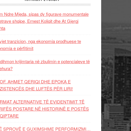
 Ndre Mjeda, sipas dy figurave monumentale
letrave shqipe, Ernest Koliqit dhe At Gjergj
hta
vjet tranzicion, nga ekonomia prodhuese te
nomia e përfitimit
dihmon krijimtaria në zbulimin e potencialeve të
ehura?
OF. AHMET QERIQI DHE EPOKA E
ZISTENCЁS DHE LUFTЁS PЁR LIRI!
RMAT ALTERNATIVE TË EVIDENTIMIT TË
RIFËS POSTARE NË HISTORINË E POSTËS
QIPTARE
Ë SPROVË E GUXIMSHME PERFORMIZMI…