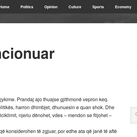
Home
Politics
Opinion
Culture
Sports
Economy
ncionuar
gjykime. Prandaj ajo thuajse gjithmonë vepron keq.
olitikës, harron dhimbjet, dhunuesin e quan shok. Dhe
ciklimit, njeriu dënohet, vdes – mendon se flijohet –
që konsiderohen të zgjuar, por edhe ata që janë të aftë