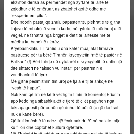
ekziston derisa as përmendet nga zyrtarë të lartë të
zgjedhur e të emëruar, as zbatohet qoftë edhe me
“eksperiment pilot”.
Dhe ndodh pastaj që zhuli, papastërtitë, plehrat e të gjitha
llojeve të mbulojnë vendin kudo, në qytete të mëdhenj e të
vegjël, në fshatra nga brigjet e detit të lartësitë më të
mëdha ku banojnë njerëz.
Kryebashkiaku i Tiranës u dha katër muaj afat firmave
pastruese për ta bërë Tiranën kryeqytetin “më të pastër në
Ballkan” (!) Bëri thirrje që qytetarët e kryeqytetit të dalin një
ditë shtatori në “aksion vullnetar” për pastrimin e
vendbanimit të tyre.
Me gjithë pesimizmin tim uroj që fjala e tij të shkojë në
“vesh të hapur”.
Nuk kam qëllim në këtë vëzhgim timin të komentoj Erionin
apo këdo nga sibashkiakët e tjerë të cilët paguhen nga
taksapaguesit për punën që duhet të bëjnë (e që deri sot
nuk e kanë bërë).
Qëllimi im është të ndez një “çakmak dritë” në pallate, atje
ku fillon dhe coptohet kultura qytetare.
Në Shqipëri janë ndërtuar e po ndërtohen pallate të bukura