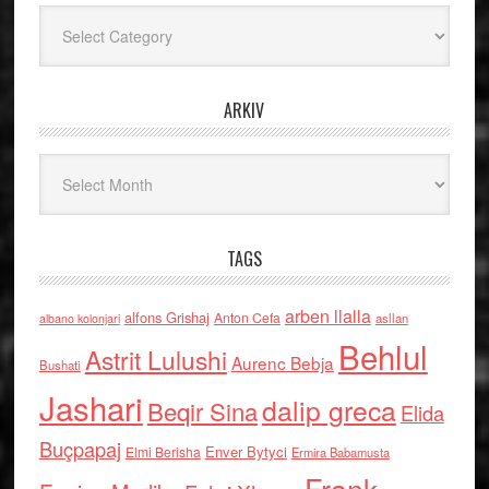
Kategoritë
ARKIV
Arkiv
TAGS
arben llalla
alfons Grishaj
Anton Cefa
asllan
albano kolonjari
Behlul
Astrit Lulushi
Aurenc Bebja
Bushati
Jashari
dalip greca
Beqir Sina
Elida
Buçpapaj
Enver Bytyci
Elmi Berisha
Ermira Babamusta
Frank