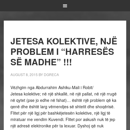
JETESA KOLEKTIVE, NJË
PROBLEM I “HARRESËS
SË MADHE” !!!
AUGUST 8, 2015
BY
DGRECA
Vëzhgim nga Abdurrahim Ashiku-Mali i Robit/
Jetesa kolektive; në një shkallë, në një pallat, në një rrugë
në qytet (pse jo edhe në fshat)… është një problem që ka
qenë dhe është larg vëmendjes së shtetit dhe shoqërisë.
Flitet për një ligj për bashkëjetesën kolektive, një ligj të
miratuar me vendim Kuvendi. Flitet por askush nuk të jep
një adresë elektronike për ta lexuar. Dyshoj që nuk