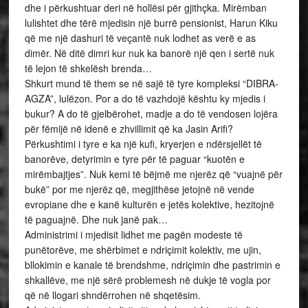
dhe i përkushtuar deri në hollësi për gjithçka. Mirëmban
lulishtet dhe tërë mjedisin një burrë pensionist, Harun Kiku
që me një dashuri të veçantë nuk lodhet as verë e as
dimër. Në ditë dimri kur nuk ka banorë një qen i sertë nuk
të lejon të shkelësh brenda…
Shkurt mund të them se në sajë të tyre kompleksi “DIBRA-
AGZA”, lulëzon. Por a do të vazhdojë kështu ky mjedis i
bukur? A do të gjelbërohet, madje a do të vendosen lojëra
për fëmijë në idenë e zhvillimit që ka Jasin Arifi?
Përkushtimi i tyre e ka një kufi, kryerjen e ndërsjellët të
banorëve, detyrimin e tyre për të paguar “kuotën e
mirëmbajtjes”. Nuk kemi të bëjmë me njerëz që “vuajnë për
bukë” por me njerëz që, megjithëse jetojnë në vende
evropiane dhe e kanë kulturën e jetës kolektive, hezitojnë
të paguajnë. Dhe nuk janë pak…
Administrimi i mjedisit lidhet me pagën modeste të
punëtorëve, me shërbimet e ndriçimit kolektiv, me ujin,
bllokimin e kanale të brendshme, ndriçimin dhe pastrimin e
shkallëve, me një sërë problemesh në dukje të vogla por
që në llogari shndërrohen në shqetësim.