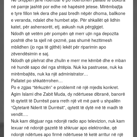
në pamje jashtë por edhe në hapësirë jetese. Mirëmbajtja
e tyre fillon tek dera dhe pasi bredh nëpër dhoma, ballkone
e veranda, ndalet dhe humbet atje. Për shkallët që lidhin
katet, për ashensorët, etj. askush nuk përgjigjet.
Ndodh që vetëm për pompën që merr ujin nga depozita
poshtë dhe ta sjell në çezmë, pas shumë hezitimesh
mblidhen (jo nga të gjithë) lekët për riparimin apo
zëvendësimin e saj.
Ndodh që plehrat dhe zhulin e merr me këmbë dhe e mban
në hundë sapo del nga shtëpia. Nuk ka pastruese, nuk ka
mirëmbajtës, nuk ka një administrator…
Pallatet po shkatërrohen…
Po e zgjas “tërkuzën” e problemit në një mjedis konkret.
Agim Islami dhe Zabit Muda, dy ndërtuese dibranë, banorë
të qytetit të Durrësit para rreth një vit më parë u shpallën
“Qytetarë Nderit të Durrësit”, qytetit të dytë më të madh të
vendit….
Nuk kam dëgjuar nga ndonjë radio apo televizion, nuk kam
lexuar në ndonjë gazetë të shkruar apo elektronike, që
ndonjë ndërtues apo firmë ndërtuese të ketë arritur në një