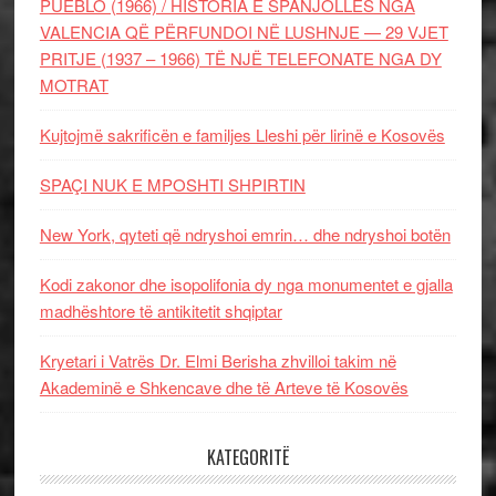
PUEBLO (1966) / HISTORIA E SPANJOLLES NGA
VALENCIA QË PËRFUNDOI NË LUSHNJE — 29 VJET
PRITJE (1937 – 1966) TË NJË TELEFONATE NGA DY
MOTRAT
Kujtojmë sakrificën e familjes Lleshi për lirinë e Kosovës
SPAÇI NUK E MPOSHTI SHPIRTIN
New York, qyteti që ndryshoi emrin… dhe ndryshoi botën
Kodi zakonor dhe isopolifonia dy nga monumentet e gjalla
madhështore të antikitetit shqiptar
Kryetari i Vatrës Dr. Elmi Berisha zhvilloi takim në
Akademinë e Shkencave dhe të Arteve të Kosovës
KATEGORITË