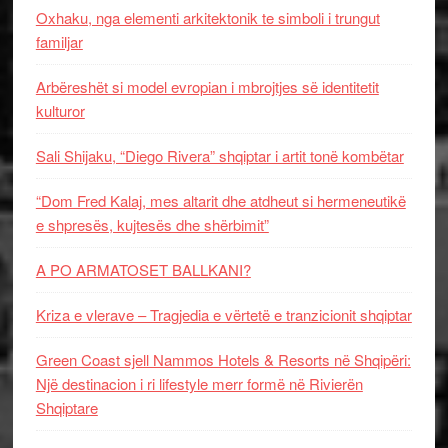
Oxhaku, nga elementi arkitektonik te simboli i trungut
familjar
Arbëreshët si model evropian i mbrojtjes së identitetit
kulturor
Sali Shijaku, “Diego Rivera” shqiptar i artit tonë kombëtar
“Dom Fred Kalaj, mes altarit dhe atdheut si hermeneutikë
e shpresës, kujtesës dhe shërbimit”
A PO ARMATOSET BALLKANI?
Kriza e vlerave – Tragjedia e vërtetë e tranzicionit shqiptar
Green Coast sjell Nammos Hotels & Resorts në Shqipëri:
Një destinacion i ri lifestyle merr formë në Rivierën
Shqiptare