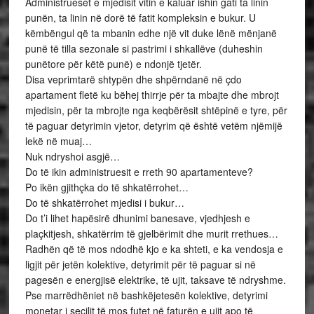
Administrueset e mjedisit vitin e kaluar ishin gati ta linin
punën, ta linin në dorë të fatit kompleksin e bukur. U
këmbëngul që ta mbanin edhe një vit duke lënë mënjanë
punë të tilla sezonale si pastrimi i shkallëve (duheshin
punëtore për këtë punë) e ndonjë tjetër.
Disa veprimtarë shtypën dhe shpërndanë në çdo
apartament fletë ku bëhej thirrje për ta mbajte dhe mbrojt
mjedisin, për ta mbrojte nga keqbërësit shtëpinë e tyre, për
të paguar detyrimin vjetor, detyrim që është vetëm njëmijë
lekë në muaj…
Nuk ndryshoi asgjë…
Do të ikin administruesit e rreth 90 apartamenteve?
Po ikën gjithçka do të shkatërrohet…
Do të shkatërrohet mjedisi i bukur…
Do t’i lihet hapësirë dhunimi banesave, vjedhjesh e
plaçkitjesh, shkatërrim të gjelbërimit dhe murit rrethues…
Radhën që të mos ndodhë kjo e ka shteti, e ka vendosja e
ligjit për jetën kolektive, detyrimit për të paguar si në
pagesën e energjisë elektrike, të ujit, taksave të ndryshme.
Pse marrëdhëniet në bashkëjetesën kolektive, detyrimi
monetar i secilit të mos futet në faturën e ujit apo të