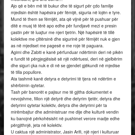
Ajo që e bën më të bukur dhe të sigurt për çdo familje
mjedisin është hapësira për fëmijë, siguria në lojën e tyre.
Mund të them se fëmijët, ata që vijnë për të pushuar për
ditë e muaj të tërë apo edhe për fundjavë mezi e presin
çastin për të luajtur me njeri tjetrin. Një hapësirë të tillë
kolektive me çiltërsinë dhe sigurinë për fëmijët nuk e gjen
as në mjediset me pagesë e me roje të paguara.
Agimi dhe Zabiti e kanë përfunduar ndërtimin deri në pikën
e fundit të përgjegjësisë së një ndërtuesi, deri në gjelbërim
dhe siguri çka nuk e di në se gjendet gjëkundi në mjedise
të tilla popullore.
Ata tashmë kanë detyra e detyrimi të tjera në ndërtim e
shërbimin qytetar.
Tash për banorët e pajisur me të gjitha dokumentet e
nevojshme, fillon një detyrë dhe detyrim tjetër, detyra dhe
detyrimi qytetar kolektiv, detyra dhe detyrimi për ta
mirëmbajtur dhe administruar me dije dhe kulturë vendin
ku banojnë përkohësisht në pushimet verore madje edhe
përgjithnjë, jeta në kolektiv.
U caktua një administrator, Jasin Arifi, një njeri i kulturuar