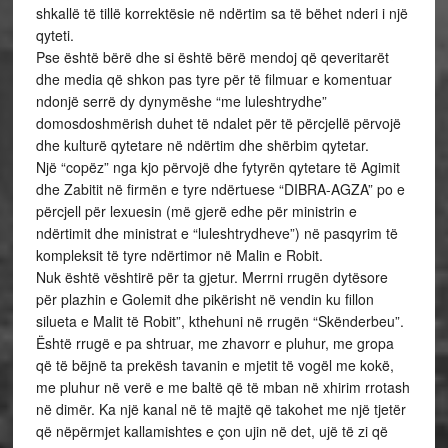
shkallë të tillë korrektësie në ndërtim sa të bëhet nderi i një
qyteti.
Pse është bërë dhe si është bërë mendoj që qeveritarët
dhe media që shkon pas tyre për të filmuar e komentuar
ndonjë serrë dy dynymëshe “me luleshtrydhe”
domosdoshmërish duhet të ndalet për të përcjellë përvojë
dhe kulturë qytetare në ndërtim dhe shërbim qytetar.
Një “copëz” nga kjo përvojë dhe fytyrën qytetare të Agimit
dhe Zabitit në firmën e tyre ndërtuese “DIBRA-AGZA” po e
përcjell për lexuesin (më gjerë edhe për ministrin e
ndërtimit dhe ministrat e “luleshtrydheve”) në pasqyrim të
kompleksit të tyre ndërtimor në Malin e Robit.
Nuk është vështirë për ta gjetur. Merrni rrugën dytësore
për plazhin e Golemit dhe pikërisht në vendin ku fillon
silueta e Malit të Robit”, kthehuni në rrugën “Skënderbeu”.
Është rrugë e pa shtruar, me zhavorr e pluhur, me gropa
që të bëjnë ta prekësh tavanin e mjetit të vogël me kokë,
me pluhur në verë e me baltë që të mban në xhirim rrotash
në dimër. Ka një kanal në të majtë që takohet me një tjetër
që nëpërmjet kallamishtes e çon ujin në det, ujë të zi që