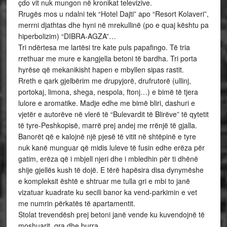
çdo vit nuk mungon në kronikat televizive.
Rrugës mos u ndalni tek “Hotel Dajti” apo “Resort Kolaveri”,
merrni djathtas dhe hyni në mrekullinë (po e quaj kështu pa
hiperbolizim) “DIBRA-AGZA”…
Tri ndërtesa me lartësi tre kate puls papafingo. Të tria
rrethuar me mure e kangjella betoni të bardha. Tri porta
hyrëse që mekanikisht hapen e mbyllen sipas rastit.
Rreth e qark gjelbërim me drupyjorë, drufrutorë (ullinj,
portokaj, limona, shega, nespola, ftonj…) e bimë të tjera
lulore e aromatike. Madje edhe me bimë bliri, dashuri e
vjetër e autorëve në vlerë të “Bulevardit të Blirëve” të qytetit
të tyre-Peshkopisë, marrë prej andej me rrënjë të gjalla.
Banorët që e kalojnë një pjesë të vitit në shtëpinë e tyre
nuk kanë munguar që midis luleve të fusin edhe erëza për
gatim, erëza që i mbjell njeri dhe i mbledhin për ti dhënë
shije gjellës kush të dojë. E tërë hapësira disa dynymëshe
e kompleksit është e shtruar me tulla gri e mbi to janë
vizatuar kuadrate ku secili banor ka vend-parkimin e vet
me numrin përkatës të apartamentit.
Stolat trevendësh prej betoni janë vende ku kuvendojnë të
moshuarit, gra dhe burra…