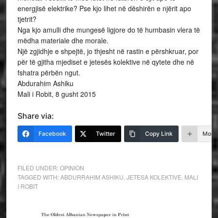
energjisë elektrike? Pse kjo lihet në dëshirën e njërit apo
tjetrit?
Nga kjo amulli dhe mungesë ligjore do të humbasin vlera të
mëdha materiale dhe morale.
Një zgjidhje e shpejtë, jo thjesht në rastin e përshkruar, por
për të gjitha mjediset e jetesës kolektive në qytete dhe në
fshatra përbën ngut.
Abdurahim Ashiku
Mali i Robit, 8 gusht 2015
Share via:
Facebook
Twitter
Copy Link
More
FILED UNDER:
OPINION
TAGGED WITH:
ABDURRAHIM ASHIKU
,
JETESA KOLEKTIVE
,
MALI
I ROBIT