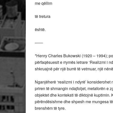
me qëllim
të tretura
është.
——
*Henry Charles Bukowski (1920 – 1994); poe
përfaqësuesit e rrymës letrare ‘Realizmi i nd
shkruajnë për një burrë të vetmuar, një nënë 
Nganjëherë ‘realizmi i ndyrë’ konsiderohet nj
priren të shmangin ndajfoljet, metaforën e 
objektet dhe konteksti të diktojnë kuptimin.
përëndësishme dhe shpesh me mungesa të b
brenshëm të tyre.