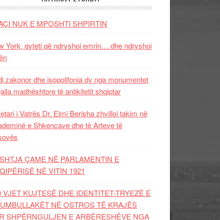
AÇI NUK E MPOSHTI SHPIRTIN
 York, qyteti që ndryshoi emrin… dhe ndryshoi
ën
i zakonor dhe isopolifonia dy nga monumentet
jalla madhështore të antikitetit shqiptar
etari i Vatrës Dr. Elmi Berisha zhvilloi takim në
deminë e Shkencave dhe të Arteve të
sovës
SHTJA ÇAME NË PARLAMENTIN E
QIPËRISË NË VITIN 1921
0 VJET KUJTESË DHE IDENTITET-TRYEZË E
UMBULLAKËT NË OSTROS TË KRAJËS
R SHPËRNGULJEN E ARBËRESHËVE NGA