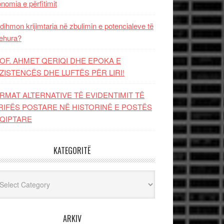
nomia e përfitimit
dihmon krijimtaria në zbulimin e potencialeve të
ehura?
OF. AHMET QERIQI DHE EPOKA E
ZISTENCЁS DHE LUFTЁS PЁR LIRI!
RMAT ALTERNATIVE TË EVIDENTIMIT TË
RIFËS POSTARE NË HISTORINË E POSTËS
QIPTARE
KATEGORITË
egoritë
ARKIV