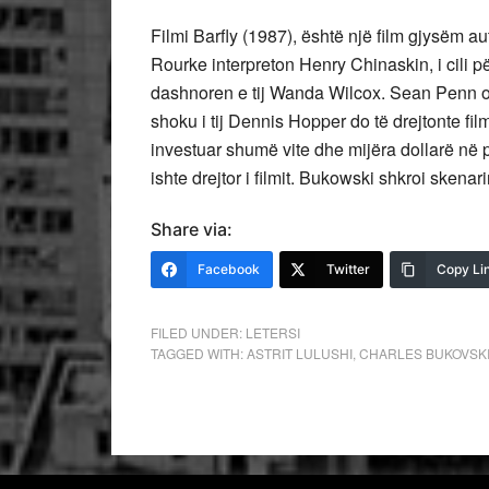
Filmi Barfly (1987), është një film gjysëm 
Rourke interpreton Henry Chinaskin, i cil
dashnoren e tij Wanda Wilcox. Sean Penn ofr
shoku i tij Dennis Hopper do të drejtonte fil
investuar shumë vite dhe mijëra dollarë në 
ishte drejtor i filmit. Bukowski shkroi skenari
Share via:
Facebook
Twitter
Copy Li
FILED UNDER:
LETERSI
TAGGED WITH:
ASTRIT LULUSHI
,
CHARLES BUKOVSK