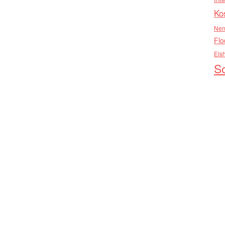
Ko
Nen
Flo
Els
So