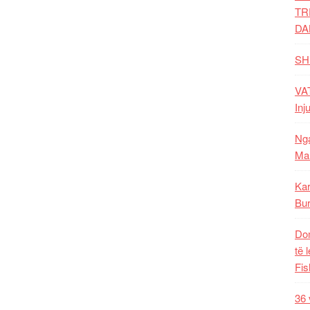
TR
DA
SH
VAT
Inj
Nga
Mal
Kar
Bur
Dom
të 
Fis
36 