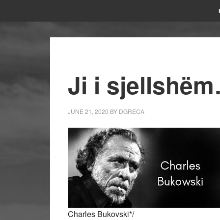
Ji i sjellshë
JUNE 21, 2020
BY
DGRECA
Charles Bukovski*/