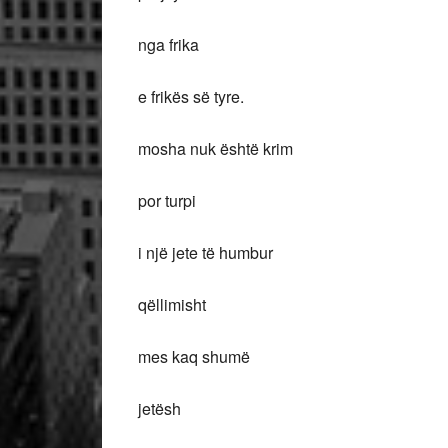
nga frika
e frikës së tyre.
mosha nuk është krim
por turpi
i një jete të humbur
qëllimisht
mes kaq shumë
jetësh