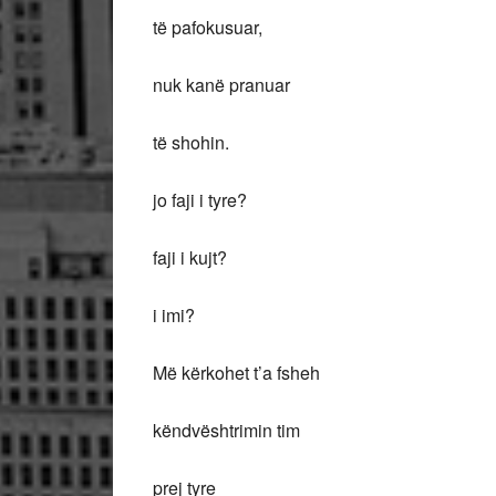
të pafokusuar,
nuk kanë pranuar
të shohin.
jo faji i tyre?
faji i kujt?
i imi?
Më kërkohet t’a fsheh
këndvështrimin tim
prej tyre