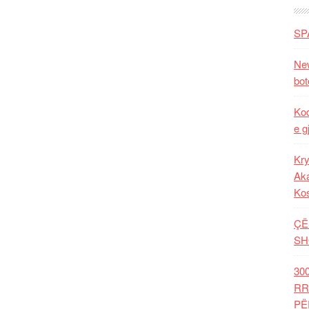
SP
New
bot
Kod
e g
Kry
Aka
Ko
ÇË
SH
30
RR
PË