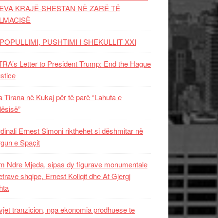
EVA KRAJË-SHESTAN NË ZARË TË
LMACISË
POPULLIMI, PUSHTIMI I SHEKULLIT XXI
RA’s Letter to President Trump: End the Hague
ustice
 Tirana në Kukaj për të parë “Lahuta e
ësisë”
dinali Ernest Simoni rikthehet si dëshmitar në
gun e Spaçit
 Ndre Mjeda, sipas dy figurave monumentale
letrave shqipe, Ernest Koliqit dhe At Gjergj
hta
vjet tranzicion, nga ekonomia prodhuese te