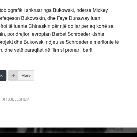
autobiografik i shkruar nga Bukowski, ndërsa Mickey
i përfaqëson Bukowskin, dhe Faye Dunaway luan
oi të luante Chinaskin për një dollar për aq kohë sa
min, por drejtori evropian Barbet Schroeder kishte
projekt dhe Bukowski ndjeu se Schroeder e meritonte të
n, dhe vetë paraqitet në film si pronar i barit.
nk
More
I
,
JI I SJELLSHEM