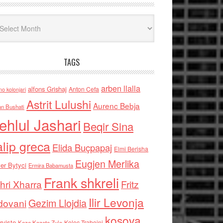
iv
TAGS
arben llalla
alfons Grishaj
Anton Cefa
no kolonjari
Astrit Lulushi
Aurenc Bebja
an Bushati
ehlul Jashari
Beqir Sina
alip greca
Elida Buçpapaj
Elmi Berisha
Eugjen Merlika
er Bytyci
Ermira Babamusta
Frank shkreli
hri Xharra
Fritz
Ilir Levonja
Gezim Llojdia
dovani
kosova
rviste
Kolec Traboini
Keze Kozeta Zylo