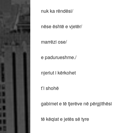
nuk ka rëndësi/
nëse është e vjetër/
marrëzi ose/
e padurueshme./
njeriut i kërkohet
t’i shohë
gabimet e të tjerëve në përgjithësi
të këqiat e jetës së tyre