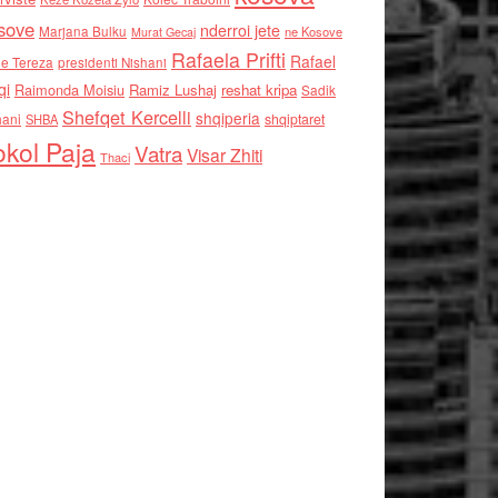
sove
nderroi jete
Marjana Bulku
ne Kosove
Murat Gecaj
Rafaela Prifti
Rafael
e Tereza
presidenti Nishani
qi
Raimonda Moisiu
Ramiz Lushaj
reshat kripa
Sadik
Shefqet Kercelli
shqiperia
hani
shqiptaret
SHBA
kol Paja
Vatra
Visar Zhiti
Thaci