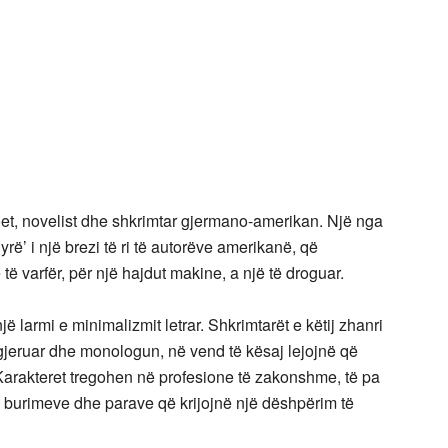
t, novelist dhe shkrimtar gjermano-amerikan. Një nga
yrë’ i një brezi të ri të autorëve amerikanë, që
të varfër, për një hajdut makine, a një të droguar.
ë larmi e minimalizmit letrar. Shkrimtarët e këtij zhanri
zgjeruar dhe monologun, në vend të kësaj lejojnë që
 Karakteret tregohen në profesione të zakonshme, të pa
urimeve dhe parave që krijojnë një dëshpërim të