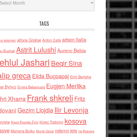
TAGS
arben llalla
alfons Grishaj
Anton Cefa
no kolonjari
Astrit Lulushi
Aurenc Bebja
an Bushati
ehlul Jashari
Beqir Sina
alip greca
Elida Buçpapaj
Elmi Berisha
Eugjen Merlika
er Bytyci
Ermira Babamusta
Frank shkreli
hri Xharra
Fritz
Ilir Levonja
Gezim Llojdia
dovani
kosova
rviste
Kolec Traboini
Keze Kozeta Zylo
sove
nderroi jete
Marjana Bulku
ne Kosove
Murat Gecaj