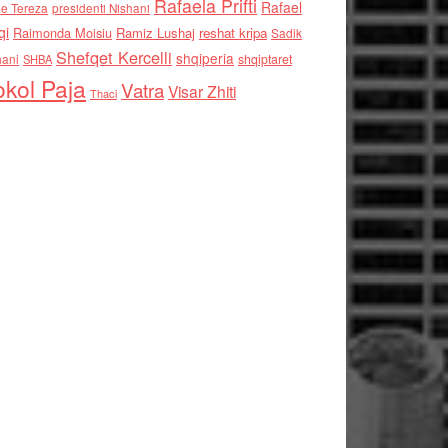
Rafaela Prifti
Rafael
e Tereza
presidenti Nishani
qi
Raimonda Moisiu
Ramiz Lushaj
reshat kripa
Sadik
Shefqet Kercelli
shqiperia
hani
shqiptaret
SHBA
kol Paja
Vatra
Visar Zhiti
Thaci