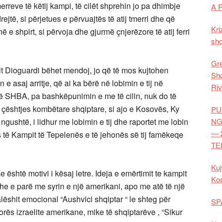
merreve të këtij kampi, të cilët shprehin jo pa dhimbje
A 
jtë, si përjetues e përvuajtës të atij tmerri dhe që
Kri
 e shpirt, si përvoja dhe gjurmë çnjerëzore të atij ferri
shq
Gre
tit Dioguardi bëhet mendoj, jo që të mos kujtohen
Shq
 e asaj arritje, që ai ka bërë në lobimin e tij në
Riv
ë SHBA, pa bashkëpunimin e me të cilin, nuk do të
e çështjes kombëtare shqiptare, si ajo e Kosovës, Ky
PU
NG
 ngushtë, i lidhur me lobimin e tij dhe raportet me lobin
— 
es të Kampit të Tepelenës e të jehonës së tij famëkeqe
TE
Kuj
e është motivi i kësaj letre. Ideja e emërtimit te kampit
Ko
 dhe e parë me syrin e një amerikani, apo me atë të një
jalëshit emocional “Aushvici shqiptar “ le shteg për
SP
orës izraelite amerikane, mike të shqiptarëve , “Sikur