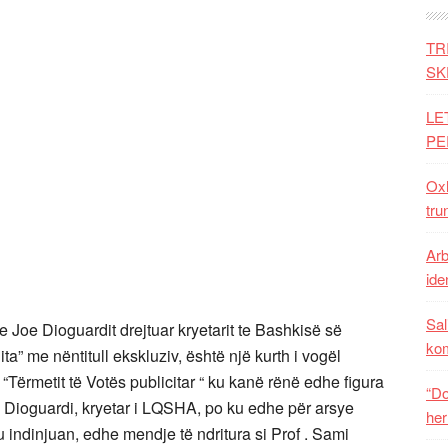
TR
SK
LE
PE
Oxh
tru
Arb
iden
Sal
e Joe Dioguardit drejtuar kryetarit te Bashkisë së
ko
ta” me nëntitull ekskluziv, është një kurth i vogël
“Tërmetit të Votës publicitar “ ku kanë rënë edhe figura
“Do
e Dioguardi, kryetar i LQSHA, po ku edhe për arsye
her
indinjuan, edhe mendje të ndritura si Prof . Sami