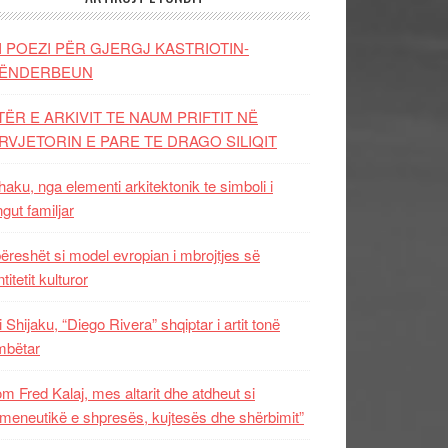
I POEZI PËR GJERGJ KASTRIOTIN-
ËNDERBEUN
TËR E ARKIVIT TE NAUM PRIFTIT NË
RVJETORIN E PARE TE DRAGO SILIQIT
aku, nga elementi arkitektonik te simboli i
ngut familjar
ëreshët si model evropian i mbrojtjes së
titetit kulturor
i Shijaku, “Diego Rivera” shqiptar i artit tonë
mbëtar
m Fred Kalaj, mes altarit dhe atdheut si
meneutikë e shpresës, kujtesës dhe shërbimit”