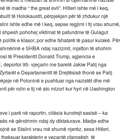
të madhe “ the great evil”. Hitleri ishte më i keq,
bullt të Holokaustit, përpjekjen për të zhdukur një
alini ishte edhe më i keq, sepse regjimi i tij vrau shumë,
si shpesh pohohej viktimat të pafundme të Gulagut
politik e klasor, por edhe fshatarë të pasur kulakë. Për
eshmërinë e SHBA ndaj nazizmit, mjafton të shohim
rosi të Presidentit Donald Trump, agjencia e
E, deportoi 95- vjeçarin me barelë Jakiw Palij nga
Zyrtarët e Departamentit të Drejtësisë thonë se Palij
ekjeje në Poloninë e pushtuar nga nazistët dhe më
t për rolin e tij në ato mizori kur hyri në Uashington
e i parë në raportin, cilësia kundrejt sasisë – ka
tesës në qëndrimin ndaj dy diktaturave. Madje edhe
nojnë se Stalini vrau më shumë njerëz, sesa Hitleri,
 theksuar karakterin e veçantë cfarosësh të