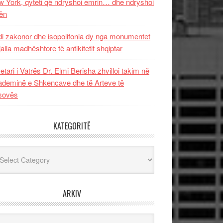
 York, qyteti që ndryshoi emrin… dhe ndryshoi
ën
i zakonor dhe isopolifonia dy nga monumentet
jalla madhështore të antikitetit shqiptar
etari i Vatrës Dr. Elmi Berisha zhvilloi takim në
deminë e Shkencave dhe të Arteve të
sovës
KATEGORITË
egoritë
ARKIV
iv