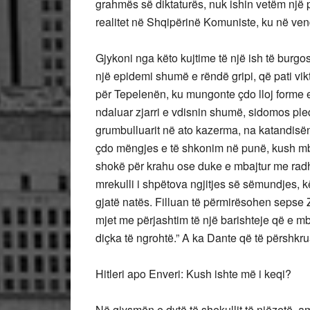
grahmës së diktaturës, nuk ishin vetëm një pa
realitet në Shqipërinë Komuniste, ku në vend
Gjykoni nga këto kujtime të një ish të burgos
një epidemi shumë e rëndë gripi, që pati v
për Tepelenën, ku mungonte çdo lloj forme e
ndaluar zjarri e vdisnin shumë, sidomos pleq
grumbulluarit në ato kazerma, na katandisën
çdo mëngjes e të shkonim në punë, kush mb
shokë për krahu ose duke e mbajtur me radhë
mrekulli i shpëtova ngjitjes së sëmundjes,
gjatë natës. Filluan të përmirësohen sepse Z
mjet me përjashtim të një barishteje që e mbl
diçka të ngrohtë.” A ka Dante që të përshkrua
Hitleri apo Enveri: Kush ishte më i keqi?
Në gjysmën e dytë të shekullit të njëzetë, 