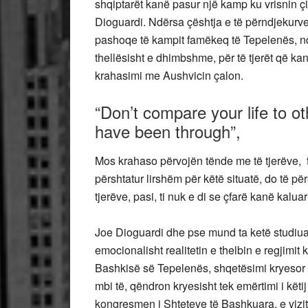
shqiptarët kanë pasur një kamp ku vrisnin çif
Dioguardi. Ndërsa çështja e të përndjekurve 
pashoqe të kampit famëkeq të Tepelenës, nd
thellësisht e dhimbshme, për të tjerët që ka
krahasimi me Aushvicin çalon.
“Don’t compare your life to o
have been through”,
Mos krahaso përvojën tënde me të tjerëve, 
përshtatur lirshëm për këtë situatë, do të p
tjerëve, pasi, ti nuk e di se çfarë kanë kaluar
Joe Dioguardi dhe pse mund ta ketë studiua
emocionalisht realitetin e thelbin e regjimit
Bashkisë së Tepelenës, shqetësimi kryesor i 
mbi të, qëndron kryesisht tek emërtimi i këti
kongresmen i Shteteve të Bashkuara, e vizi