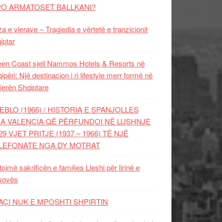
PO ARMATOSET BALLKANI?
za e vlerave – Tragjedia e vërtetë e tranzicionit
iptar
en Coast sjell Nammos Hotels & Resorts në
ipëri: Një destinacion i ri lifestyle merr formë në
ierën Shqiptare
EBLO (1966) / HISTORIA E SPANJOLLES
A VALENCIA QË PËRFUNDOI NË LUSHNJE
29 VJET PRITJE (1937 – 1966) TË NJË
LEFONATE NGA DY MOTRAT
tojmë sakrificën e familjes Lleshi për lirinë e
sovës
AÇI NUK E MPOSHTI SHPIRTIN