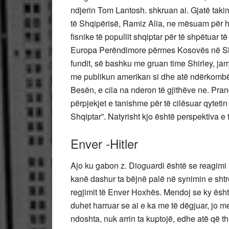
ndjerin Tom Lantosh. shkruan ai. Gjatë taki
të Shqipërisë, Ramiz Alia, ne mësuam për h
fisnike të popullit shqiptar për të shpëtuar 
Europa Perëndimore përmes Kosovës në Shqipë
fundit, së bashku me gruan time Shirley, ja
me publikun amerikan si dhe atë ndërkombëta
Besën, e cila na nderon të gjithëve ne. Pran
përpjekjet e tanishme për të cilësuar qytetin
Shqiptar”. Natyrisht kjo është perspektiva e ti
Enver -Hitler
Ajo ku gabon z. Dioguardi është se reagimi 
kanë dashur ta bëjnë palë në synimin e shtr
regjimit të Enver Hoxhës. Mendoj se ky ësh
duhet harruar se ai e ka me të dëgjuar, jo me 
ndoshta, nuk arrin ta kuptojë, edhe atë që t