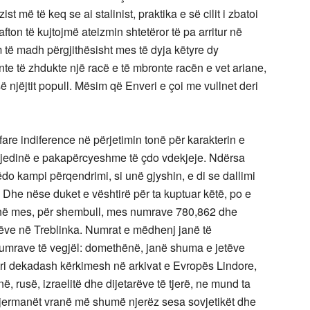
st më të keq se ai stalinist, praktika e së cilit i zbatoi
jafton të kujtojmë ateizmin shtetëror të pa arritur në
 të madh përgjithësisht mes të dyja këtyre dy
te të zhdukte një racë e të mbronte racën e vet ariane,
 njëjtit popull. Mësim që Enveri e çoi me vullnet deri
are indiference në përjetimin tonë për karakterin e
gjedinë e pakapërcyeshme të çdo vdekjeje. Ndërsa
do kampi përqendrimi, si unë gjyshin, e di se dallimi
 Dhe nëse duket e vështirë për ta kuptuar këtë, po e
in në mes, për shembull, mes numrave 780,862 dhe
arëve në Treblinka. Numrat e mëdhenj janë të
umrave të vegjël: domethënë, janë shuma e jetëve
tri dekadash kërkimesh në arkivat e Evropës Lindore,
, rusë, izraelitë dhe dijetarëve të tjerë, ne mund ta
 gjermanët vranë më shumë njerëz sesa sovjetikët dhe