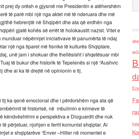
mit prej dy orësh e gjysmë me Presidentin e atëhershëm
erë të parë mbi një nga aktet më të nderuara dhe më
të gjithë hebrenjtë në Shqipëri dhe ata që erdhën nga
ri gjatë kohës së errët të holokaustit nazist. Vitet e
m munduar nëpërmjet iniciativave të panumërta të ndaj
alba
r një nga tiparet më fisnike të kulturës Shqiptare,
asll
daj, unë jam i shokuar dhe thellësisht i shqetësuar mbi
B
 Tuaj të bukur dhe historik të Tepelenës si një “Aushvic
j dhe ai ka të drejtë në opinionin e tij.
d
Env
Fa
i tij ka qenë emocional dhe i përdorshëm nga ata që
embërimit të historisë, në mbulimin e krimeve të
ra
të këndvështrimi e perspektiva e Dioguardit dhe nuk
Inte
të përjetuar, njohjen e ferrit komunist shqiptar. Ai
Ko
hirrjet e shqiptarëve “Enver –Hitler në momentet e