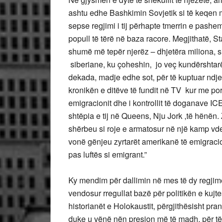
ashtu edhe Bashkimin Sovjetik si të keqen më 
sepse regjimi i tij përhapte tmerrin e pashem
popull të tërë në baza racore. Megjithatë, St
shumë më tepër njerëz – dhjetëra miliona, 
siberiane, ku çoheshin, jo veç kundërshtarë 
dekada, madje edhe sot, për të kuptuar ndj
kronikën e ditëve të fundit në TV kur me po
emigracionit dhe i kontrollit të doganave IC
shtëpia e tij në Queens, Nju Jork ,të hënën. 
shërbeu si roje e armatosur në një kamp vd
vonë gënjeu zyrtarët amerikanë të emigracioni
pas luftës si emigrant.”
Ky mendim për dallimin në mes të dy regjimev
vendosur rregullat bazë për politikën e kuj
historianët e Holokaustit, përgjithësisht pra
duke u vënë nën presion më të madh, për të