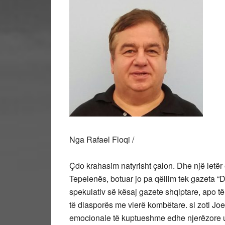
Nga Rafael Floqi /
Çdo krahasim natyrisht çalon. Dhe një letër 
Tepelenës, botuar jo pa qëllim tek gazeta “Di
spekulativ së kësaj gazete shqiptare, apo të 
të diasporës me vlerë kombëtare. si zoti Jo
emocionale të kuptueshme edhe njerëzore u 