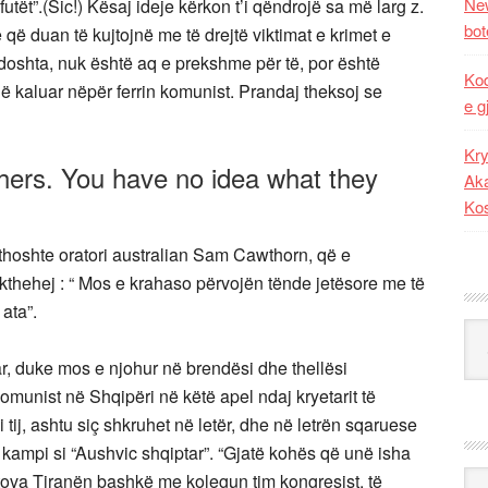
New
utët”.(Sic!) Kësaj ideje kërkon t’i qëndrojë sa më larg z.
bot
që duan të kujtojnë me të drejtë viktimat e krimet e
oshta, nuk është aq e prekshme për të, por është
Kod
në kaluar nëpër ferrin komunist. Prandaj theksoj se
e g
Kry
thers. You have no idea what they
Aka
Ko
thoshte oratori australian Sam Cawthorn, që e
ërkthehej : “ Mos e krahaso përvojën tënde jetësore me të
 ata”.
Kat
r, duke mos e njohur në brendësi dhe thellësi
 komunist në Shqipëri në këtë apel ndaj kryetarit të
tij, ashtu siç shkruhet në letër, dhe në letrën sqaruese
j kampi si “Aushvic shqiptar”. “Gjatë kohës që unë isha
Ark
tova Tiranën bashkë me kolegun tim kongresist, të