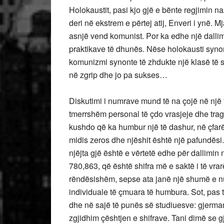
Holokaustit, pasi kjo gjë e bënte regjimin nazi
deri në ekstrem e përtej atij, Enveri i ynë. M
asnjë vend komunist. Por ka edhe një dallim
praktikave të dhunës. Nëse holokausti synon
komunizmi synonte të zhdukte një klasë të së
në zgrip dhe jo pa sukses…
Diskutimi i numrave mund të na çojë në një f
tmerrshëm personal të çdo vrasjeje dhe tra
kushdo që ka humbur një të dashur, në çfarë
midis zeros dhe njëshit është një pafundësi.
njëjta gjë është e vërtetë edhe për dallim
780,863, që është shifra më e saktë i të vr
rëndësishëm, sepse ata janë një shumë e n
individuale të çmuara të humbura. Sot, pas 
dhe në sajë të punës së studiuesve: gjermanë
zgjidhim çështjen e shifrave. Tani dimë se