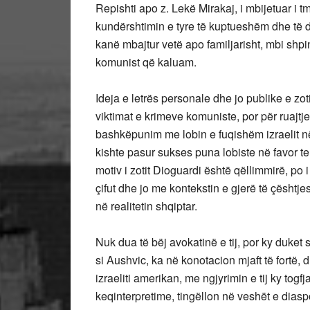
Repishti apo z. Lekë Mirakaj, i mbijetuar i t
kundërshtimin e tyre të kuptueshëm dhe të dre
kanë mbajtur vetë apo familjarisht, mbi shpinë
komunist që kaluam.
Ideja e letrës personale dhe jo publike e zo
viktimat e krimeve komuniste, por për ruajtjen
bashkëpunim me lobin e fuqishëm izraelit n
kishte pasur sukses puna lobiste në favor t
motiv i zotit Dioguardi është qëllimmirë, po i
çifut dhe jo me kontekstin e gjerë të çështj
në realitetin shqiptar.
Nuk dua të bëj avokatinë e tij, por ky duket s
si Aushvic, ka në konotacion mjaft të fortë,
izraeliti amerikan, me ngjyrimin e tij ky togf
keqinterpretime, tingëllon në veshët e diasp