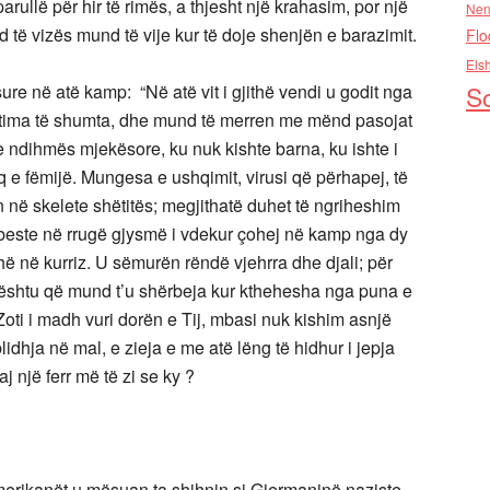
rullë për hir të rimës, a thjesht një krahasim, por një
Nen
 të vizës mund të vije kur të doje shenjën e barazimit.
Flo
Els
So
ure në atë kamp: “Në atë vit i gjithë vendi u godit nga
iktima të shumta, dhe mund të merren me mënd pasojat
 ndihmës mjekësore, ku nuk kishte barna, ku ishte i
 e fëmijë. Mungesa e ushqimit, virusi që përhapej, të
 në skelete shëtitës; megjithatë duhet të ngriheshim
este në rrugë gjysmë i vdekur çohej në kamp nga dy
 në kurriz. U sëmurën rëndë vjehrra dhe djali; për
 kështu që mund t’u shërbeja kur kthehesha nga puna e
oti i madh vuri dorën e Tij, mbasi nuk kishim asnjë
idhja në mal, e zieja e me atë lëng të hidhur i jepja
j një ferr më të zi se ky ?
amerikanët u mësuan ta shihnin si Gjermaninë naziste