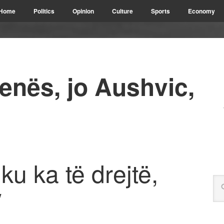
Home
Politics
Opinion
Culture
Sports
Economy
enës, jo Aushvic,
u ka të drejtë,
/