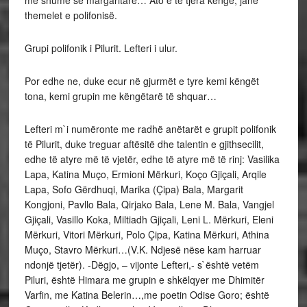
themelet e polifonisë.
Grupi polifonik i Pilurit. Lefteri i ulur.
Por edhe ne, duke ecur në gjurmët e tyre kemi këngët
tona, kemi grupin me këngëtarë të shquar…
Lefteri m`i numëronte me radhë anëtarët e grupit polifonik
të Pilurit, duke treguar aftësitë dhe talentin e gjithsecilit,
edhe të atyre më të vjetër, edhe të atyre më të rinj: Vasilika
Lapa, Katina Muço, Ermioni Mërkuri, Koço Gjiçali, Arqile
Lapa, Sofo Gërdhuqi, Marika (Çipa) Bala, Margarit
Kongjoni, Pavllo Bala, Qirjako Bala, Lene M. Bala, Vangjel
Gjiçali, Vasillo Koka, Miltiadh Gjiçali, Leni L. Mërkuri, Eleni
Mërkuri, Vitori Mërkuri, Polo Çipa, Katina Mërkuri, Athina
Muço, Stavro Mërkuri…(V.K. Ndjesë nëse kam harruar
ndonjë tjetër). -Dëgjo, – vijonte Lefteri,- s`është vetëm
Piluri, është Himara me grupin e shkëlqyer me Dhimitër
Varfin, me Katina Belerin…,me poetin Odise Goro; është