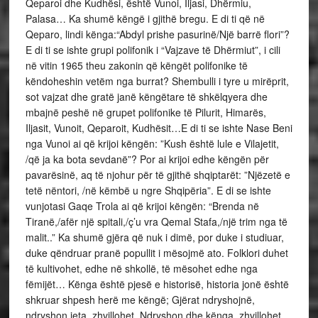
Qeparoi dhe Kudhësi, është Vunoi, Iljasi, Dhërmiu,
Palasa… Ka shumë këngë i gjithë bregu. E di ti që në
Qeparo, lindi kënga:“Abdyl prishe pasurinë/Një barrë flori”?
E di ti se ishte grupi polifonik i “Vajzave të Dhërmiut”, i cili
në vitin 1965 theu zakonin që këngët polifonike të
këndoheshin vetëm nga burrat? Shembulli i tyre u mirëprit,
sot vajzat dhe gratë janë këngëtare të shkëlqyera dhe
mbajnë peshë në grupet polifonike të Pilurit, Himarës,
Iljasit, Vunoit, Qeparoit, Kudhësit…E di ti se ishte Nase Beni
nga Vunoi ai që krijoi këngën: ”Kush është lule e Vilajetit,
/që ja ka bota sevdanë”? Por ai krijoi edhe këngën për
pavarësinë, aq të njohur për të gjithë shqiptarët: ”Njëzetë e
tetë nëntori, /në këmbë u ngre Shqipëria”. E di se ishte
vunjotasi Gaqe Trola ai që krijoi këngën: “Brenda në
Tiranë,/afër një spitali,/ç’u vra Qemal Stafa,/një trim nga të
malit..” Ka shumë gjëra që nuk i dimë, por duke i studiuar,
duke qëndruar pranë popullit i mësojmë ato. Folklori duhet
të kultivohet, edhe në shkollë, të mësohet edhe nga
fëmijët… Kënga është pjesë e historisë, historia jonë është
shkruar shpesh herë me këngë; Gjërat ndryshojnë,
ndryshon jeta, zhvillohet. Ndryshon dhe kënga, zhvillohet,