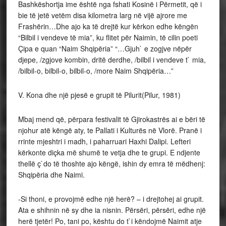
Bashkëshortja ime është nga fshati Kosinë i Përmetit, që i
bie të jetë vetëm disa kilometra larg në vijë ajrore me
Frashërin…Dhe ajo ka të drejtë kur kërkon edhe këngën
“Bilbil i vendeve të mia”, ku flitet për Naimin, të cilin poeti
Çipa e quan “Naim Shqipëria” “…Gjuh` e zogjve nëpër
djepe, /zgjove kombin, dritë derdhe, /bilbil i vendeve t` mia,
/bilbil-o, bilbil-o, bilbil-o, /more Naim Shqipëria…”
V. Kona dhe një pjesë e grupit të Pilurit(Pilur, 1981)
Mbaj mend që, përpara festivalit të Gjirokastrës ai e bëri të
njohur atë këngë aty, te Pallati i Kulturës në Vlorë. Pranë i
rrinte mjeshtri i madh, i paharruari Haxhi Dalipi. Lefteri
kërkonte diçka më shumë te vetja dhe te grupi. E ndjente
thellë ç`do të thoshte ajo këngë, ishin dy emra të mëdhenj:
Shqipëria dhe Naimi.
-Si thoni, e provojmë edhe një herë? – i drejtohej ai grupit.
Ata e shihnin në sy dhe ia nisnin. Përsëri, përsëri, edhe një
herë tjetër! Po, tani po, kështu do t`i këndojmë Naimit atje