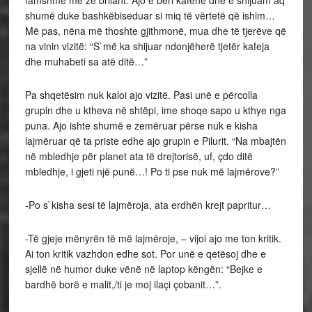
shumë duke bashkëbiseduar si miq të vërtetë që ishim…
Më pas, nëna më thoshte gjithmonë, mua dhe të tjerëve që
na vinin vizitë: “S`më ka shijuar ndonjëherë tjetër kafeja
dhe muhabeti sa atë ditë…”
Pa shqetësim nuk kaloi ajo vizitë. Pasi unë e përcolla
grupin dhe u ktheva në shtëpi, ime shoqe sapo u kthye nga
puna. Ajo ishte shumë e zemëruar përse nuk e kisha
lajmëruar që ta priste edhe ajo grupin e Pilurit. “Na mbajtën
në mbledhje për planet ata të drejtorisë, uf, çdo ditë
mbledhje, i gjeti një punë…! Po ti pse nuk më lajmërove?”
-Po s`kisha sesi të lajmëroja, ata erdhën krejt papritur…
-Të gjeje mënyrën të më lajmëroje, – vijoi ajo me ton kritik.
Ai ton kritik vazhdon edhe sot. Por unë e qetësoj dhe e
sjellë në humor duke vënë në laptop këngën: “Bejke e
bardhë borë e malit,/ti je moj ilaçi çobanit…”.