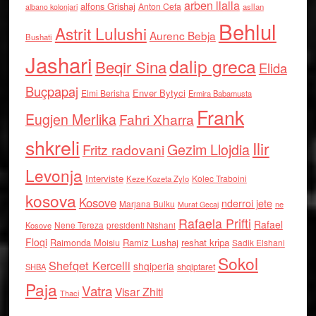
arben llalla
alfons Grishaj
Anton Cefa
asllan
albano kolonjari
Behlul
Astrit Lulushi
Aurenc Bebja
Bushati
Jashari
dalip greca
Beqir Sina
Elida
Buçpapaj
Enver Bytyci
Elmi Berisha
Ermira Babamusta
Frank
Eugjen Merlika
Fahri Xharra
shkreli
Ilir
Gezim Llojdia
Fritz radovani
Levonja
Interviste
Kolec Traboini
Keze Kozeta Zylo
kosova
Kosove
nderroi jete
Marjana Bulku
ne
Murat Gecaj
Rafaela Prifti
Rafael
Nene Tereza
Kosove
presidenti Nishani
Floqi
Raimonda Moisiu
Ramiz Lushaj
reshat kripa
Sadik Elshani
Sokol
Shefqet Kercelli
shqiperia
shqiptaret
SHBA
Paja
Vatra
Visar Zhiti
Thaci