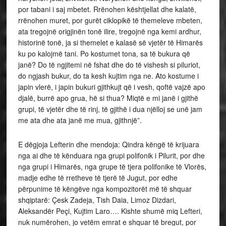
por tabani i saj mbetet. Rrënohen kështjellat dhe kalatë,
rrënohen muret, por gurët ciklopikë të themeleve mbeten,
ata tregojnë origjinën tonë ilire, tregojnë nga kemi ardhur,
historinë tonë, ja si themelet e kalasë së vjetër të Himarës
ku po kalojmë tani. Po kostumet tona, sa të bukura që
janë? Do të ngjitemi në fshat dhe do të vishesh si piluriot,
do ngjash bukur, do ta kesh kujtim nga ne. Ato kostume i
japin vlerë, i japin bukuri gjithkujt që i vesh, qoftë vajzë apo
djalë, burrë apo grua, hë si thua? Miqtë e mi janë i gjithë
grupi, të vjetër dhe të rinj, të gjithë i dua njëlloj se unë jam
me ata dhe ata janë me mua, gjithnjë”.
E dëgjoja Lefterin dhe mendoja: Qindra këngë të krijuara
nga ai dhe të kënduara nga grupi polifonik i Pilurit, por dhe
nga grupi i Himarës, nga grupe të tjera polifonike të Vlorës,
madje edhe të rretheve të tjerë të Jugut, por edhe
përpunime të këngëve nga kompozitorët më të shquar
shqiptarë: Çesk Zadeja, Tish Daia, Limoz Dizdari,
Aleksandër Peçi, Kujtim Laro…. Kishte shumë miq Lefteri,
nuk numërohen, jo vetëm emrat e shquar të bregut, por