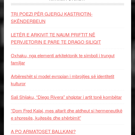
TRI POEZI PËR GJERGJ KASTRIOTIN-
SKËNDERBEUN
LETËR E ARKIVIT TE NAUM PRIFTIT NË
PERVJETORIN E PARE TE DRAGO SILIQIT
Oxhaku, nga elementi arkitektonik te simboli i trungut
familjar
Arbëreshët si model evropian i mbrojtjes së identitetit
kulturor
Sali Shijaku, “Diego Rivera” shqiptar i artit tonë kombëtar
“Dom Fred Kalaj, mes altarit dhe atdheut si hermeneutikë
e shpresës, kujtesës dhe shërbimit”
A PO ARMATOSET BALLKANI?