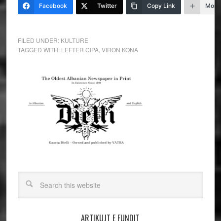
Facebook
Twitter
Copy Link
More
FILED UNDER:
KULTURE
TAGGED WITH:
LEFTER CIPA
,
VIRON KONA
ARTIKUJT E FUNDIT