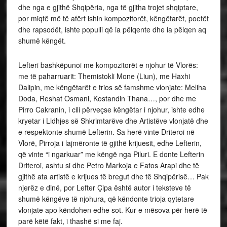
dhe nga e gjithë Shqipëria, nga të gjitha trojet shqiptare,
por miqtë më të afërt ishin kompozitorët, këngëtarët, poetët
dhe rapsodët, ishte populli që ia pëlqente dhe ia pëlqen aq
shumë këngët.
Lefteri bashkëpunoi me kompozitorët e njohur të Vlorës:
me të paharruarit: Themistokli Mone (Liun), me Haxhi
Dalipin, me këngëtarët e trios së famshme vlonjate: Meliha
Doda, Reshat Osmani, Kostandin Thana…, por dhe me
Pirro Cakranin, i cili përveçse këngëtar i njohur, ishte edhe
kryetar i Lidhjes së Shkrimtarëve dhe Artistëve vlonjatë dhe
e respektonte shumë Lefterin. Sa herë vinte Driteroi në
Vlorë, Pirroja i lajmëronte të gjithë krijuesit, edhe Lefterin,
që vinte “i ngarkuar” me këngë nga Piluri. E donte Lefterin
Driteroi, ashtu si dhe Petro Markoja e Fatos Arapi dhe të
gjithë ata artistë e krijues të bregut dhe të Shqipërisë… Pak
njerëz e dinë, por Lefter Çipa është autor i teksteve të
shumë këngëve të njohura, që këndonte trioja qytetare
vlonjate apo këndohen edhe sot. Kur e mësova për herë të
parë këtë fakt, i thashë si me faj.