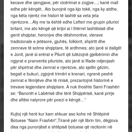
kecave dhe qengjave, për cicërimat e zogjve…; kanë mall
edhe për këngët.. Ato burojnë nga kjo tokë, nga ky atdhe,
nga këta njerëz me histori të lashtë sa veta jeta
njerëzore…Aty me ta është edhe Lefteri me grupin piluriot
brilant, me ato këngë që krijoi ai i thërret lashtësisë dhe
genit shqiptar, heronjve dhe dëshmorëve, vlerave
tradicionale e jetësore, gjuhës, folklorit, shpirtit dhe
zemrave të sotme shqiptare, të ardhmes; ato janë si dallgët
e Jonit, janë si erërat e Pilurit që lulëzojnë gjelbërimin dhe
ngjyrat e pranverës piluriote, ato janë si fllade ndjenjash
për shpirtrat dhe zemrat e njerëzve, ato sjellin gëzim,
begati e bukuri, zgjojnë trimëri e krenari, ngrenë peshë
zemrat e fëmijëve dhe të rinisë, prezantojnë historinë e
trevave legjendare shqiptare. A nuk thoshte Sami Frashëri
se: “Banorët e Labërisë dhe tërë Shqipërisë, kanë prirje
dhe aftësi natyrore për poezi e këngë…”
Kujtoj një herë kur kam shkuar aso kohe në Shtëpinë
Botuese “Naim Frashëri”,Tiranë për një librin tim, dëgjova
disa nga punonjësit e shtëpisë botuese që recitonin në