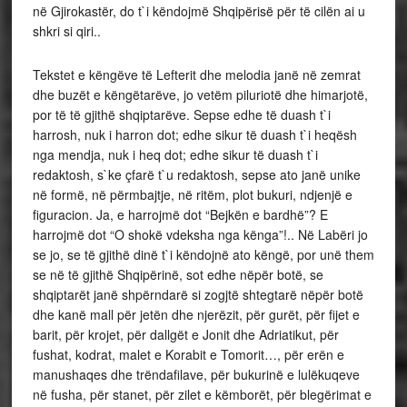
në Gjirokastër, do t`i këndojmë Shqipërisë për të cilën ai u
shkri si qiri..
Tekstet e këngëve të Lefterit dhe melodia janë në zemrat
dhe buzët e këngëtarëve, jo vetëm piluriotë dhe himarjotë,
por të të gjithë shqiptarëve. Sepse edhe të duash t`i
harrosh, nuk i harron dot; edhe sikur të duash t`i heqësh
nga mendja, nuk i heq dot; edhe sikur të duash t`i
redaktosh, s`ke çfarë t`u redaktosh, sepse ato janë unike
në formë, në përmbajtje, në ritëm, plot bukuri, ndjenjë e
figuracion. Ja, e harrojmë dot “Bejkën e bardhë”? E
harrojmë dot “O shokë vdeksha nga kënga”!.. Në Labëri jo
se jo, se të gjithë dinë t`i këndojnë ato këngë, por unë them
se në të gjithë Shqipërinë, sot edhe nëpër botë, se
shqiptarët janë shpërndarë si zogjtë shtegtarë nëpër botë
dhe kanë mall për jetën dhe njerëzit, për gurët, për fijet e
barit, për krojet, për dallgët e Jonit dhe Adriatikut, për
fushat, kodrat, malet e Korabit e Tomorit…, për erën e
manushaqes dhe trëndafilave, për bukurinë e lulëkuqeve
në fusha, për stanet, për zilet e këmborët, për blegërimat e