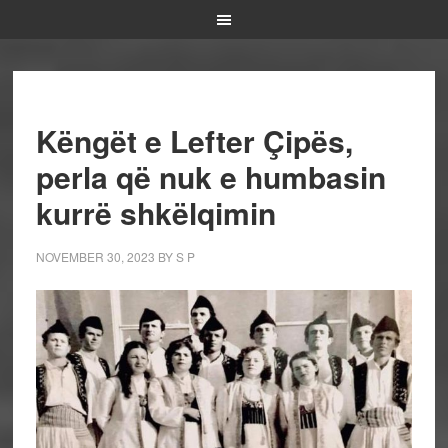
Këngët e Lefter Çipës,
perla që nuk e humbasin
kurrë shkëlqimin
NOVEMBER 30, 2023
BY
S P