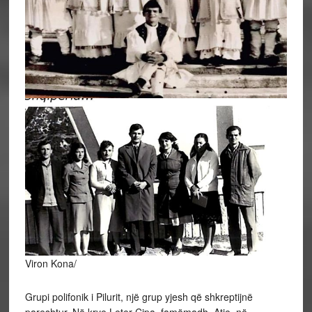
Viron Kona/
Grupi polifonik i Pilurit, një grup yjesh që shkreptijnë
pareshtur. Në krye Leter Çipa, famëmadh. Atje, në