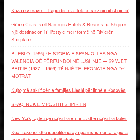
Kriza e vlerave – Tragjedia e vërtetë e tranzicionit shqiptar
Green Coast sjell Nammos Hotels & Resorts në Shqipëri:
Një destinacion i ri lifestyle merr formë në Rivierën
Shqiptare
PUEBLO (1966) / HISTORIA E SPANJOLLES NGA
VALENCIA QË PËRFUNDOI NË LUSHNJE — 29 VJET
PRITJE (1937 – 1966) TË NJË TELEFONATE NGA DY
MOTRAT
Kujtojmë sakrificën e familjes Lleshi për lirinë e Kosovës
SPAÇI NUK E MPOSHTI SHPIRTIN
New York, qyteti që ndryshoi emrin… dhe ndryshoi botën
Kodi zakonor dhe isopolifonia dy nga monumentet e gjalla
madhështore të antikitetit shqiptar