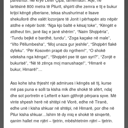
lartësinë 800 metra të Pilurit, shpirti dhe zemra e tij e bukur
krijoi këngë ylberiane, teksa shushurimat e lisave
shekullorë dhe valët lozonjare të Jonit i përhapën ato nëpër
atdhe e nëpër botë: “Nga kjo baltë e kësaj toke”, “Këngët e
atdheut tim, janë ilaç e janë shërim”, “Naim Shqipëria”,
“Tundu
bejkë e bardhë, tundu”, “Zoga kaçake në male”,
“Vito Pëllumbesha”, “Moj unaza gur jeshile”, “Shqipëri flakë
dyfeku”. “Për Kosovën prapë do ngrihem!”, “O shokë
vdeksha nga kënga!”, “Shqipëri pse të qan syri?”, “Zonjë e
bukurisë”, “Në të zënça moj manushaqe!”, “Himarë e
bukur, Himarë!”…
Aso kohe isha thjesht një admirues i këngës së tij, kurse
më pas puna e solli ta kisha mik dhe shokë të afërt, ndaj
dhe sot portretin e Lefterit e kam gjithnjë përpara syve. Më
vinte shpesh herë në shtëpi në Vlorë, edhe në Tiranë,
edhe unë i kisha shkuar në shtëpi, në Himarë, por dhe në
Pilur kisha shkuar…Ishim të dy miq e shokë të sinqertë,
qanim hallet me njëri – tjetrin, mbështetnim njëri – tjetrin.