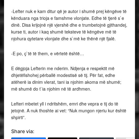
-Lefter nuk e kam ditur që je autor i shumë prej këngëve të
kënduara nga trioja e famshme vlonjate. Edhe të tjerë s`e
dinë. Disa krijojnë një vjershë dhe e trumbetojnë gjithandej,
kurse ti, autor i kaq shumë teksteve të këngëve më të
njohura qytetare vlonjate dhe s`më ke thënë një fjalë.
-E po, ç`të të them, e vërtetë është…
E dëgjoja Lefterin me nderim. Ndjenja e respektit më
dhjetëfishohej përballë modestisë së tij. Për fat, edhe
atëherë ia dinim vlerat, tani ia njohim akoma më shumë;
më shumë do t`ia njohim në të ardhmen.
Lefteri mbetet yll i ndritshëm, emri dhe vepra e tij do të
jetojnë. A nuk thoshte ai vet: “Nuk mungon njeriu kur është
shpirti”.
Share via: