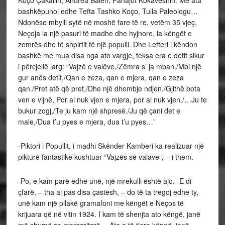
bashkëpunoi edhe Tefta Tashko Koço, Tulla Paleologu…
Ndonëse mbylli sytë në moshë fare të re, vetëm 35 vjeç,
Neçoja la një pasuri të madhe dhe hyjnore, la këngët e
zemrës dhe të shpirtit të një populli. Dhe Lefteri i këndon
bashkë me mua disa nga ato vargje, teksa era e detit sikur
i përcjellë larg: “Vajzë e valëve,/Zëmra s’ ja mban./Mbi një
gur anës detit,/Qan e zeza, qan e mjera, qan e zeza
qan./Pret atë që pret,/Dhe një dhembje ndjen./Gjithë bota
ven e vijnë, Por ai nuk vjen e mjera, por ai nuk vjen./…Ju te
bukur zogj,/Te ju kam një shpresë./Ju që çani det e
male,/Dua t’u pyes e mjera, dua t’u pyes…”
-Piktori i Popullit, i madhi Skënder Kamberi ka realizuar një
pikturë fantastike kushtuar “Vajzës së valave”, – i them.
-Po, e kam parë edhe unë, një mrekulli është ajo. -E di
çfarë, – tha ai pas disa çastesh, – do të ta tregoj edhe ty,
unë kam një pllakë gramafoni me këngët e Neços të
krijuara që në vitin 1924. I kam të shenjta ato këngë, janë
më shumë se margaritarë… Ato e të tjera këngë, janë