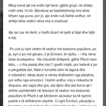
Mbaj mend që më erdhi një herë i gjithë grupi, në shtëpi,
rreth orës 15.00. Mendova se bashkëshortja ime ishte
kthyer nga puna, por jo, ajo ende nuk kishte ardhur, në
shtëpi ishte vetëm nëna ime e moshuar.
Ajo sa i pa në derë, u hodhi duart në qafë si bijat dhe bijtë
e saj.
-Po unë ju njoh vetëm të veshur me kostume popullore, po
ja, syri s`po më gënjen, ti je Ermioni, të njoha, – i tha nëna
duke buzëqeshur. -Na mbushët shtëpinë, gjithë Pilurin kam
këtu, – u tha pastaj dhe nisi t`i gostit miqtë, por kafenë s`po
e përgatiste dot, fitilat e furnelës ishin të lagura dhe
s`ndizeshin, teksa duart e nënës dridheshin nga pleqëria,
por edhe nga emocioni. I kishin ardhur miq e mikesha të
shquara, ato vajza dhe gra, ata djem dhe ata burra që i
shihte vazhdimisht në televizor të veshur me kostumet
popullore të Pilurit e që këndonin aq bukur sa të ngrinin
peshë e të drithëronin shpirtin. U ngrit Ermioni, pilurjotja e
famshme me zë brilant. Ajo e bëri kafenë dhe e shijuam aq