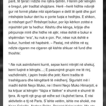
parë, të tjerat i ndizte me njëra-tjetrën. Flisnim për këngën
e bregut, për traditat shqiptare. Herë –herë hidhte ndonjë
gur në formë pllake mbi sipërfaqen e detit të qetë dhe guri
rrëshqiste bukur deri ku e çonte fuqia e hedhjes. E shikon,
si rrëshqet guri? Rrëshqet bukur, por kjo kërkon zotësi e
mjeshtëri për ta hedhur. Kështu dhe kënga, krijoje dhe
përpunoje mirë dhe hidhe në ajër, nëse është e bukur e
shpërndan “era”, ku nuk e çon. Por, nëse nuk është e
bukur, humbet në hapësirë. – Pastaj, më shihte në sy,
ndizte cigaren me cigaren që kishte shkuar në fund dhe
thoshte:
“-Ne nuk asimilohemi kurrë, sepse kemi rrënjët në shekuj,
kemi fuqinë e këngës…; E pasurojmë grupin me të rinj,
vazhdimisht, i japim freski dhe jetë; Kemi tradita të
trashëguara dhe këngëtarë të mëdhenj. Sigurisht më i
madhi është Neço Muko, ne i themi Neço Muko Himarjoti, e
ka krijuar ai këngën “Vajza e Valëve” e shumë e shumë të
tjera. Ai ngriti një grup që edhe sot i kujtohet fama. E nisi
aktivitetin e tij në Paris. S`ishte vetëm, ishte me shokë, me
Koço Çakallin, Andrea Balën, Panajot Kokaveshin. Me ata