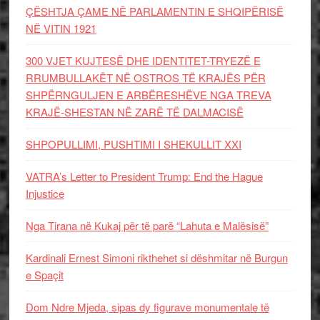
ÇËSHTJA ÇAME NË PARLAMENTIN E SHQIPËRISË
NË VITIN 1921
300 VJET KUJTESË DHE IDENTITET-TRYEZË E
RRUMBULLAKËT NË OSTROS TË KRAJËS PËR
SHPËRNGULJEN E ARBËRESHËVE NGA TREVA
KRAJË-SHESTAN NË ZARË TË DALMACISË
SHPOPULLIMI, PUSHTIMI I SHEKULLIT XXI
VATRA’s Letter to President Trump: End the Hague
Injustice
Nga Tirana në Kukaj për të parë “Lahuta e Malësisë”
Kardinali Ernest Simoni rikthehet si dëshmitar në Burgun
e Spaçit
Dom Ndre Mjeda, sipas dy figurave monumentale të