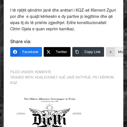
I të njëjtit qëndrim janë dhe anëtari i KQZ-së Klement Zguri
por dhe e quajti kërkesën e dy partive jo legjitime dhe që
sipas tij do të prishte zgjedhjet. Edhe konstitucionalisti
Clirim Gjata e quan veprim kamikaz.
Share via:
Facebook
Twitter
Copy Link
More
FILED UNDER:
KOMENTE
TAGGED WITH:
KOALICIONET
,
NJË JAVË SHTYRJE
,
PS I KËRKON
KQZ