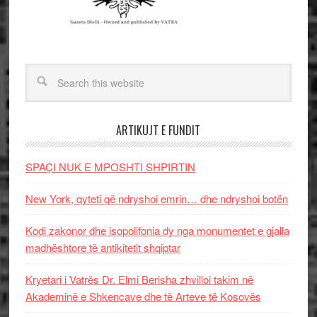
ARTIKUJT E FUNDIT
SPAÇI NUK E MPOSHTI SHPIRTIN
New York, qyteti që ndryshoi emrin… dhe ndryshoi botën
Kodi zakonor dhe isopolifonia dy nga monumentet e gjalla
madhështore të antikitetit shqiptar
Kryetari i Vatrës Dr. Elmi Berisha zhvilloi takim në
Akademinë e Shkencave dhe të Arteve të Kosovës