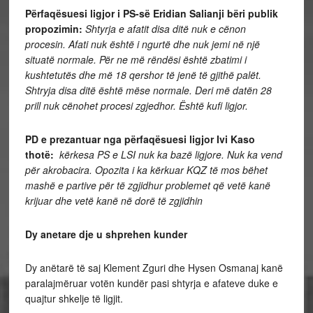
Përfaqësuesi ligjor i PS-së Eridian Salianji bëri publik
propozimin:
Shtyrja e afatit disa ditë nuk e cënon
procesin. Afati nuk është i ngurtë dhe nuk jemi në një
situatë normale. Për ne më rëndësi është zbatimi i
kushtetutës dhe më 18 qershor të jenë të gjithë palët.
Shtryja disa ditë është mëse normale. Deri më datën 28
prill nuk cënohet procesi zgjedhor. Është kufi ligjor.
PD e prezantuar nga përfaqësuesi ligjor Ivi Kaso
thotë:
kërkesa PS e LSI nuk ka bazë ligjore. Nuk ka vend
për akrobacira. Opozita i ka kërkuar KQZ të mos bëhet
mashë e partive për të zgjidhur problemet që vetë kanë
krijuar dhe vetë kanë në dorë të zgjidhin
Dy anetare dje u shprehen kunder
Dy anëtarë të saj Klement Zguri dhe Hysen Osmanaj kanë
paralajmëruar votën kundër pasi shtyrja e afateve duke e
quajtur shkelje të ligjit.