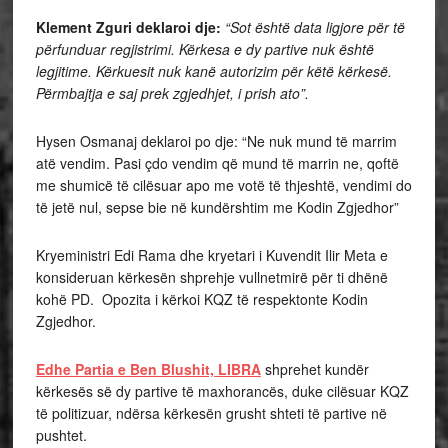
Klement Zguri deklaroi dje:
“Sot është data ligjore për të
përfunduar regjistrimi. Kërkesa e dy partive nuk është
legjitime. Kërkuesit nuk kanë autorizim për këtë kërkesë.
Përmbajtja e saj prek zgjedhjet, i prish ato”.
Hysen Osmanaj deklaroi po dje: “Ne nuk mund të marrim
atë vendim. Pasi çdo vendim që mund të marrin ne, qoftë
me shumicë të cilësuar apo me votë të thjeshtë, vendimi do
të jetë nul, sepse bie në kundërshtim me Kodin Zgjedhor”
Kryeministri Edi Rama dhe kryetari i Kuvendit Ilir Meta e
konsideruan kërkesën shprehje vullnetmirë për ti dhënë
kohë PD. Opozita i kërkoi KQZ të respektonte Kodin
Zgjedhor.
Edhe Partia e Ben Blushit, LIBRA
shprehet kundër
kërkesës së dy partive të maxhorancës, duke cilësuar KQZ
të politizuar, ndërsa kërkesën grusht shteti të partive në
pushtet.