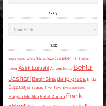
ARKIV
Arkiv
TAGS
arben llalla
alfons Grishaj
Anton Cefa
asllan
albano kolonjari
Behlul
Astrit Lulushi
Aurenc Bebja
Bushati
Jashari
dalip greca
Beqir Sina
Elida
Buçpapaj
Enver Bytyci
Elmi Berisha
Ermira Babamusta
Frank
Eugjen Merlika
Fahri Xharra
shkreli