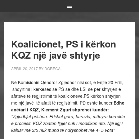
Koalicionet, PS i kërkon
KQZ një javë shtyrje
APRIL 20, 2017
BY
DGRECA
Në Komisionin Qendror Zgjedhor nisi sot, e Enjte 20 Prill,
shqyrtimi i kërkesës së PS-së dhe LSI-së për shtyrjen e
afateve të regjistrimit të koalicioneve.PS kërkon shtyrjen
me një javë të afatit të regjistrimit. PD eshte kunder.
Edhe
anëtari i KQZ, Klement Zguri shprehet kundër:
“Zgjedhjet prishen. Prishet gara, barazia, mënyra korrekte
e procesit. KQZ zbaton ligjet nuk i modifikon ato. Një ligj i
kaluar me 3/5 nuk mund të ndryshohet me 4- 5 vota”