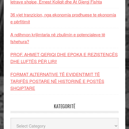
letrave shqipe, Ernest Koliqit dhe At Gjergj Fishta
36 vjet tranzicion, nga ekonomia prodhuese te ekonomia
e përfitimit
A ndihmon krijimtaria në zbulimin e potencialeve të
fshehura?
PROF. AHMET QERIQI DHE EPOKA E REZISTENCЁS
DHE LUFTЁS PЁR LIRI!
FORMAT ALTERNATIVE TË EVIDENTIMIT TË
TARIFËS POSTARE NË HISTORINË E POSTËS
SHQIPTARE
KATEGORITË
Kategoritë