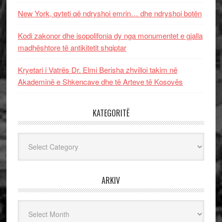
New York, qyteti që ndryshoi emrin… dhe ndryshoi botën
Kodi zakonor dhe isopolifonia dy nga monumentet e gjalla
madhështore të antikitetit shqiptar
Kryetari i Vatrës Dr. Elmi Berisha zhvilloi takim në
Akademinë e Shkencave dhe të Arteve të Kosovës
KATEGORITË
Kategoritë
ARKIV
Arkiv