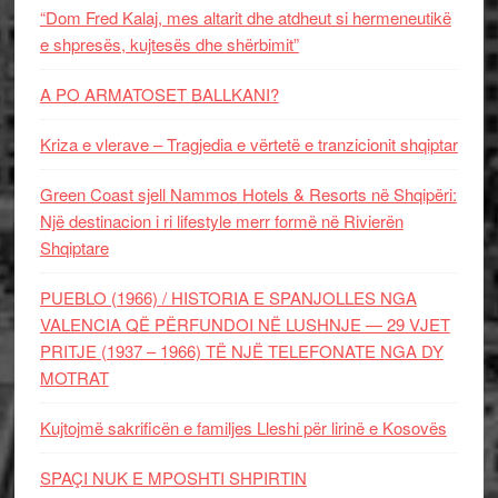
“Dom Fred Kalaj, mes altarit dhe atdheut si hermeneutikë
e shpresës, kujtesës dhe shërbimit”
A PO ARMATOSET BALLKANI?
Kriza e vlerave – Tragjedia e vërtetë e tranzicionit shqiptar
Green Coast sjell Nammos Hotels & Resorts në Shqipëri:
Një destinacion i ri lifestyle merr formë në Rivierën
Shqiptare
PUEBLO (1966) / HISTORIA E SPANJOLLES NGA
VALENCIA QË PËRFUNDOI NË LUSHNJE — 29 VJET
PRITJE (1937 – 1966) TË NJË TELEFONATE NGA DY
MOTRAT
Kujtojmë sakrificën e familjes Lleshi për lirinë e Kosovës
SPAÇI NUK E MPOSHTI SHPIRTIN