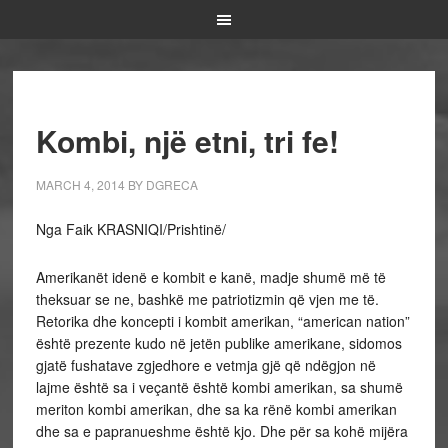
Kombi, një etni, tri fe!
MARCH 4, 2014
BY
DGRECA
Nga Faik KRASNIQI/Prishtinë/
Amerikanët idenë e kombit e kanë, madje shumë më të
theksuar se ne, bashkë me patriotizmin që vjen me të.
Retorika dhe koncepti i kombit amerikan, “american nation”
është prezente kudo në jetën publike amerikane, sidomos
gjatë fushatave zgjedhore e vetmja gjë që ndëgjon në
lajme është sa i veçantë është kombi amerikan, sa shumë
meriton kombi amerikan, dhe sa ka rënë kombi amerikan
dhe sa e papranueshme është kjo. Dhe për sa kohë mijëra