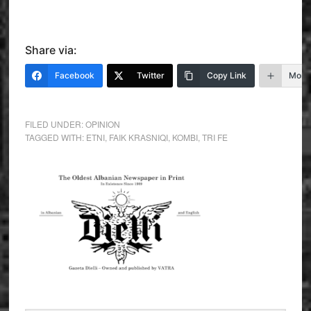
Share via:
Facebook
Twitter
Copy Link
More
FILED UNDER:
OPINION
TAGGED WITH:
ETNI
,
FAIK KRASNIQI
,
KOMBI
,
TRI FE