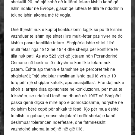
shekullit 20, në një kohë që luftërat fetare kishin kohë që
ishin ndalur në Evropë, gjasat që luftëra të tilla të ndodhnin
tek ne ishin akoma më të vogla.
Unë thjesht nuk e kuptoj konkluzionin logjik se po të kishim
vazhduar të ishim një shtet i lirë multi-fetar pas 1944 ne do
kishim pasur konflikte fetare. Shqipëria ishte shtet i lirë
multi-fetar nga 1912 në 1944 dhe shenja për konflikte të
tilla nuk pati. As ato 523 vjet që jetuam nën Perandorinë
Osmane në besime të ndryshme konflikte fetare nuk
patëm. Është ajo thënia e famshme që përdoret tek ne
shqiptarët; ”një shqiptar mysliman ishte gati të vriste 10
turq për një shqiptar katolik, apo anasjelltas”. Prandaj nuk e
shoh si arrijnë disa opinionistë në konkluzionin, për mua të
frikshëm, se ndalimi i fesë me dhunë në 1967 në Shqipëri
paska qenë diçka e mirë apo e domosdoshme, ndryshe ne
do ishim bërë copë për shkak të fesë. Kjo për mua është
totalisht e gabuar, sepse shqiptarët ndër shekuj e kanë
dëshmuar tolerancën ndërfetare, dhe fatmirësisht
vazhdojnë akoma ta bëjnë një gjë tillë.