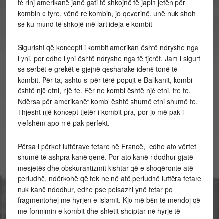
të rinj amerikanë janë gati të shkojnë të japin jetën për
kombin e tyre, vënë re kombin, jo qeverinë, unë nuk shoh
se ku mund të shkojë më lart ideja e kombit.
Sigurisht që koncepti i kombit amerikan është ndryshe nga
i yni, por edhe i yni është ndryshe nga të tjerët. Jam i sigurt
se serbët e grekët e gjejnë qesharake idenë tonë të
kombit. Për ta, ashtu si për tërë popujt e Ballkanit, kombi
është një etni, një fe. Për ne kombi është një etni, tre fe.
Ndërsa për amerikanët kombi është shumë etni shumë fe.
Thjesht një koncept tjetër i kombit pra, por jo më pak i
vlefshëm apo më pak perfekt.
Përsa i përket luftërave fetare në Francë, edhe ato vërtet
shumë të ashpra kanë qenë. Por ato kanë ndodhur gjatë
mesjetës dhe obskurantizmit kishtar që e shoqëronte atë
periudhë, ndërkohë që tek ne në atë periudhë luftëra fetare
nuk kanë ndodhur, edhe pse peisazhi ynë fetar po
fragmentohej me hyrjen e islamit. Kjo më bën të mendoj që
me formimin e kombit dhe shtetit shqiptar në hyrje të