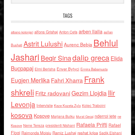
TAGS
arben llalla
alfons Grishaj
Anton Cefa
asllan
albano kolonjari
Behlul
Astrit Lulushi
Aurenc Bebja
Bushati
Jashari
dalip greca
Beqir Sina
Elida
Buçpapaj
Enver Bytyci
Elmi Berisha
Ermira Babamusta
Frank
Eugjen Merlika
Fahri Xharra
shkreli
Ilir
Gezim Llojdia
Fritz radovani
Levonja
Interviste
Kolec Traboini
Keze Kozeta Zylo
kosova
Kosove
nderroi jete
Marjana Bulku
ne
Murat Gecaj
Rafaela Prifti
Rafael
Nene Tereza
Kosove
presidenti Nishani
Floqi
Raimonda Moisiu
Ramiz Lushaj
reshat kripa
Sadik Elshani