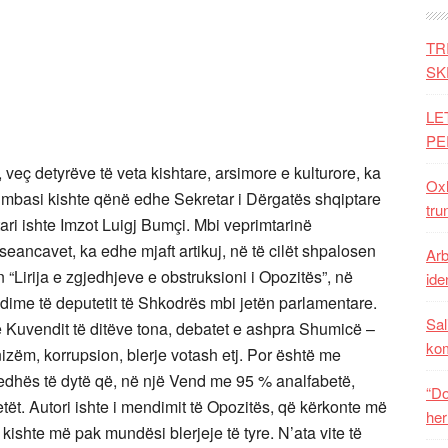
TR
SK
LE
PE
 detyrëve të veta kishtare, arsimore e kulturore, ka
Oxh
 mbasi kishte qënë edhe Sekretar i Dërgatës shqiptare
tru
ri ishte Imzot Luigj Bumçi. Mbi veprimtarinë
eancavet, ka edhe mjaft artikuj, në të cilët shpalosen
Arb
in “Lirija e zgjedhjeve e obstruksioni i Opozitës”, në
iden
endime të deputetit të Shkodrës mbi jetën parlamentare.
Sal
Kuvendit të ditëve tona, debatet e ashpra Shumicë –
ko
onizëm, korrupsion, blerje votash etj. Por është me
gjedhës të dytë që, në një Vend me 95 % analfabetë,
“Do
etët. Autori ishte i mendimit të Opozitës, që kërkonte më
her
ishte më pak mundësi blerjeje të tyre. N’ata vite të