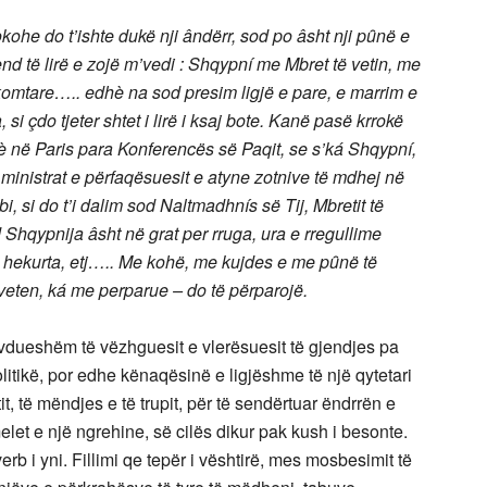
okohe do t’ishte dukë nji ândërr, sod po âsht nji pȗnë e
d të lirë e zojë m’vedi : Shqypní me Mbret të vetin, me
 komtare….. edhè na sod presim ligjë e pare, e marrim e
si çdo tjeter shtet i lirë i ksaj bote. Kanë pasë krrokë
tjè në Paris para Konferencës së Paqit, se s’ká Shqypní,
 ministrat e përfaqësuesit e atyne zotnive të mdhej në
bi, si do t’i dalim sod Naltmadhnís së Tij, Mbretit të
hqypnija âsht në grat per rruga, ura e rregullime
të hekurta, etj….. Me kohë, me kujdes e me pȗnë të
 veten, ká me perparue – do të përparojë.
 lëvdueshëm të vëzhguesit e vlerësuesit të gjendjes pa
itikë, por edhe kënaqësinë e ligjëshme të një qytetari
tit, të mëndjes e të trupit, për të sendërtuar ëndrrën e
let e një ngrehine, së cilës dikur pak kush i besonte.
erb i yni. Fillimi qe tepër i vështirë, mes mosbesimit të