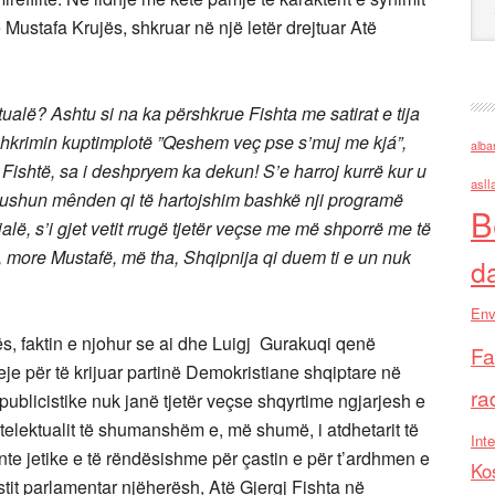
të Mustafa Krujës, shkruar në një letër drejtuar Atë
ktualë? Ashtu si na ka përshkrue Fishta me satirat e tija
ishkrimin kuptimplotë ”Qeshem veç pse s’muj me kjá”,
alba
jeri Fishtë, sa i deshpryem ka dekun! S’e harroj kurrë kur u
asll
shun mênden qi të hartojshim bashkë nji programë
B
alë, s’i gjet vetit rrugë tjetër veçse me më shporrë me të
, more Mustafë, më tha, Shqipnija qi duem ti e un nuk
d
Env
ës, faktin e njohur se ai dhe Luigj Gurakuqi qenë
Fa
je për të krijuar partinë Demokristiane shqiptare në
ra
 publicistike nuk janë tjetër veçse shqyrtime ngjarjesh e
telektualit të shumanshëm e, më shumë, i atdhetarit të
Inte
ante jetike e të rëndësishme për çastin e për t’ardhmen e
Ko
onistit parlamentar njëherësh, Atë Gjergj Fishta në