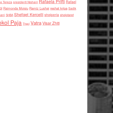
Rafaela Prifti
Rafael
e Tereza
presidenti Nishani
qi
Raimonda Moisiu
Ramiz Lushaj
reshat kripa
Sadik
Shefqet Kercelli
shqiperia
hani
shqiptaret
SHBA
kol Paja
Vatra
Visar Zhiti
Thaci