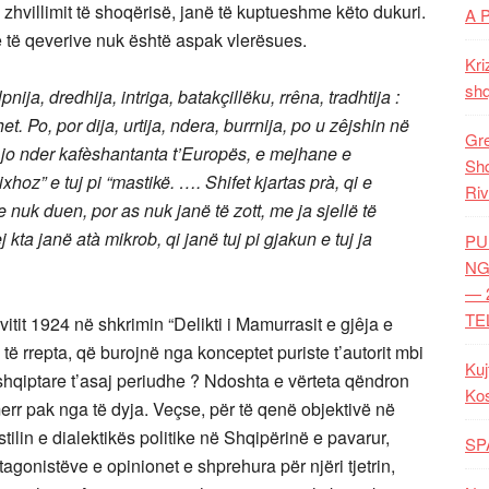
 zhvillimit të shoqërisë, janë të kuptueshme këto dukuri.
A 
 e të qeverive nuk është aspak vlerësues.
Kri
shq
ija, dredhija, intriga, batakçillëku, rrêna, tradhtija :
et. Po, por dija, urtija, ndera, burrnija, po u zêjshin në
Gre
jo nder kafèshantanta t’Europës, e mejhane e
Shq
ixhoz” e tuj pi “mastikë. …. Shifet kjartas prà, qi e
Riv
e nuk duen, por as nuk janë të zott, me ja sjellë të
 kta janë atà mikrob, qi janë tuj pi gjakun e tuj ja
PU
NG
— 
TE
itit 1924 në shkrimin “Delikti i Mamurrasit e gjêja e
të rrepta, që burojnë nga konceptet puriste t’autorit mbi
Kuj
s shqiptare t’asaj periudhe ? Ndoshta e vërteta qëndron
Ko
rr pak nga të dyja. Veçse, për të qenë objektivë në
ilin e dialektikës politike në Shqipërinë e pavarur,
SP
gonistëve e opinionet e shprehura për njëri tjetrin,