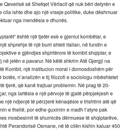
 e Qeverisë së Shefqet Vërlacit që nuk bëri detyrën e
e cila ishte dhe ajo një vrasje politike, duke dëshmuar
fektuar nga mendësia e dhunës.
tarët” është një tjetër esè e gjeniut kombëtar, e
jë shprehje të një burri shteti italian, në fundin e
bjektive e gjëndjes shpirtërore të kombit shqiptar, e
j në jetën e pavarur. Në këtë shkrim Atë Gjergji na
 të Kombit, një institucion moral i domosdoshëm për
së botës, n’analizën e tij filozofi e sociologu mbështetet
ë tjerë, që kanë trajtuar problemin. Në prag të 20-
eçar, nga lartësia e një përvoje të gjatë përpjekjesh e
 një ndjenjë të përzjerë kënaqësie e trishtimi atë që
imin e thellë, por edhe guximin e madh t’atyre pak
 mes mosbesimit të shumicës dërmuese të shqiptarëve,
shtë Perandorisë Osmane, në të cilën kishin kaluar 450