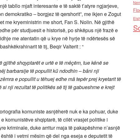
Nen
jë tabllo mjaft interesante e të saktë t’atyre ngjarjeve,
Flo
on demokratiko – borgjez të qershorit”, me ikjen e Zogut
Els
t me kryeministrin me short, Fan S. Nolin. Në gjithë
So
 edhe për studjuesit e historisë, po shkëpus një frazë e
lidhje me atentatin që u krye në hyrje të ndërtesës së
hkëkrahinarit të tij, Beqir Valterit : “
 të gjithë shqyptarët e urtë e të mêçëm, tue kênë se
êj barbarsije të popullit kȗ ndodhin – bâni nji
zêmra e popullit u tëhuej edhe mâ tepër prej kryetarit të
 si nji rezultat të politikës së tij të gabueshme e krejt
storiografia komuniste asnjëherë nuk e ka pohuar, duke
omunistëve shqiptarë, të cilët vrasjet politike i
yre kriminale, duke arritur maja të pakapëshme n’asnjë
 është i vetmi mësim që del nga eseja e deputetit të