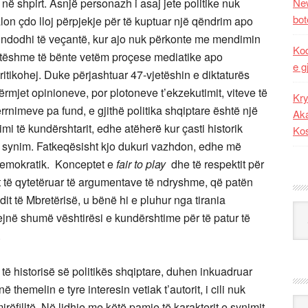
 në shpirt. Asnjë personazh i asaj jete politike nuk
New
bot
alon çdo lloj përpjekje për të kuptuar një qëndrim apo
ë ndodhi të veçantë, kur ajo nuk përkonte me mendimin
Kod
atëshme të bënte vetëm proçese mediatike apo
e g
kritikohej. Duke përjashtuar 47-vjetëshin e diktaturës
ërmjet opinioneve, por plotoneve t’ekzekutimit, viteve të
Kry
terrnimeve pa fund, e gjithë politika shqiptare është një
Aka
imi të kundërshtarit, edhe atëherë kur çasti historik
Ko
 synim. Fatkeqësisht kjo dukuri vazhdon, edhe më
 demokratik. Konceptet e
fair to play
dhe të respektit për
t të qytetëruar të argumentave të ndryshme, që patën
undit të Mbretërisë, u bënë hi e pluhur nga tirania
Kat
jnë shumë vështirësi e kundërshtime për të patur të
.
ë historisë së politikës shqiptare, duhen inkuadruar
themelin e tyre interesin vetiak t’autorit, i cili nuk
Ark
irëfilltë. Në lidhje me këtë pamje të karakterit e synimit