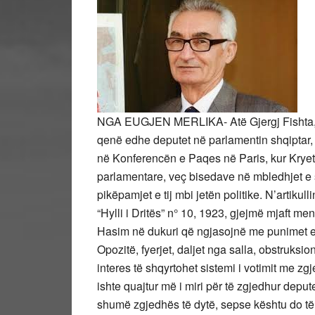
NGA EUGJEN MERLIKA- Atë Gjergj Fishta, veç
qenë edhe deputet në parlamentin shqiptar,
në Konferencën e Paqes në Paris, kur Kryeta
parlamentare, veç bisedave në mbledhjet e s
pikëpamjet e tij mbi jetën politike. N’artikull
“Hylli i Dritës” n° 10, 1923, gjejmë mjaft m
Hasim në dukuri që ngjasojnë me punimet e 
Opozitë, fyerjet, daljet nga salla, obstruksi
interes të shqyrtohet sistemi i votimit me z
ishte quajtur më i miri për të zgjedhur deput
shumë zgjedhës të dytë, sepse kështu do të k