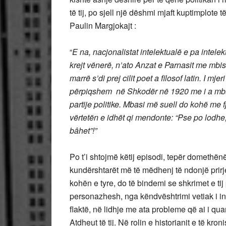
të tij, po sjell një dëshmi mjaft kuptimplote 
Paulin Margjokajt :
“
E na, nacjonalistat intelektualë e pa intele
krejt vënerë, n’ato Anzat e Parnasit me mb
marrë s’di prej cilit poet a filosof latin. I m
përpiqshem në Shkodër në 1920 me i a mbu
partije politike. Mbasi më suell do kohë me fj
vërtetën e idhët qi mendonte: “Pse po lodhe
bâhet”!”
Po t’i shtojmë këtij episodi, tepër domethën
kundërshtarët më të mëdhenj të ndonjë prirje
kohën e tyre, do të bindemi se shkrimet e tij
personazhesh, nga këndvështrimi vetiak i in
flaktë, në lidhje me ata probleme që ai i qu
Atdheut të tij. Në rolin e historianit e të kr