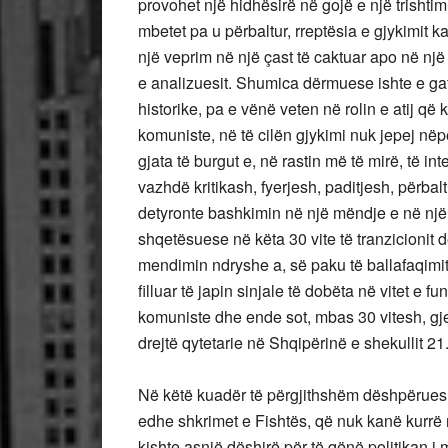
provohet një hidhësirë në gojë e një trishtim
mbetet pa u përbaltur, rreptësia e gjykimit k
një veprim në një çast të caktuar apo në nj
e analizuesit. Shumica dërmuese ishte e g
historike, pa e vënë veten në rolin e atij që 
komuniste, në të cilën gjykimi nuk jepej nëp
gjata të burgut e, në rastin më të mirë, të in
vazhdë kritikash, fyerjesh, paditjesh, përbalt
detyronte bashkimin në një mëndje e në një
shqetësuese në këta 30 vite të tranzicionit
mendimin ndryshe a, së paku të ballafaqimi
filluar të japin sinjale të dobëta në vitet e f
komuniste dhe ende sot, mbas 30 vitesh, gje
drejtë qytetarie në Shqipërinë e shekullit 21
Në këtë kuadër të përgjithshëm dëshpërues t
edhe shkrimet e Fishtës, që nuk kanë kurrë në 
kishte asnjë dëshirë për të qënë politikan i m