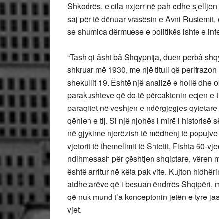
Shkodrës, e cila nxjerr në pah edhe sjelljen
saj për të dënuar vrasësin e Avni Rustemit, 
se shumica dërmuese e politikës ishte e in
“Tash qi âsht bâ Shqypnija, duen perbâ shqyp
shkruar më 1930, me një titull që perifrazon n
shekullit 19. Është një analizë e hollë dhe o
parakushteve që do të përcaktonin ecjen e ti
paraqitet në veshjen e ndërgjegjes qytetare
qënien e tij. Si një njohës i mirë i historisë 
në gjykime njerëzish të mëdhenj të popujve t
vjetorit të themelimit të Shtetit, Fishta 60-vj
ndihmesash për çështjen shqiptare, vëren me
është arritur në këta pak vite. Kujton hidhër
atdhetarëve që i besuan ëndrrës Shqipëri,
që nuk mund t’a konceptonin jetën e tyre ja
vjet.