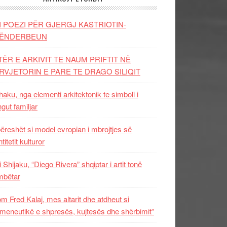
I POEZI PËR GJERGJ KASTRIOTIN-
ËNDERBEUN
TËR E ARKIVIT TE NAUM PRIFTIT NË
RVJETORIN E PARE TE DRAGO SILIQIT
aku, nga elementi arkitektonik te simboli i
ngut familjar
ëreshët si model evropian i mbrojtjes së
titetit kulturor
i Shijaku, “Diego Rivera” shqiptar i artit tonë
mbëtar
m Fred Kalaj, mes altarit dhe atdheut si
meneutikë e shpresës, kujtesës dhe shërbimit”