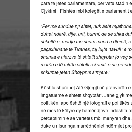
para të jetës parlamentare, për vetë stadin e
Gjykimi i Fishtës mbi kolegët e parlamentit
“
Për me sundue nji shtet, nuk âsht mjaft dhelpn
duhet nderë, dije, urtí, burrní, qe se shka duh
shkollë e, madje me shum mund e djersë, e 
paçaxhihane të Tiranës, tuj lujtë “tavull” e “b
shumta e nierzve të shtetit shqyptar jo veç s
marën e të mirën shtetit e komit, e sa prandej
shkurtue jetën Shqypnis s’mjerë.”
Kështu shprehej Atë Gjergji në pranverën e v
lingatueme e shtetit shqyptàr”. Janë gjykime 
politikën, apo është një fotografi e politikë
në mes të këtyre dy hamëndjeve, ndoshta me
përceptimin e së vërtetës mbi mënyrën dhe st
duke u nisur nga marrëdhëniet ndërmjet prota