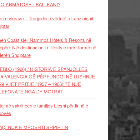
PO ARMATOSET BALLKANI?
za e vlerave – Tragjedia e vërtetë e tranzicionit
iptar
en Coast sjell Nammos Hotels & Resorts në
ipëri: Një destinacion i ri lifestyle merr formë në
ierën Shqiptare
EBLO (1966) / HISTORIA E SPANJOLLES
A VALENCIA QË PËRFUNDOI NË LUSHNJE
29 VJET PRITJE (1937 – 1966) TË NJË
LEFONATE NGA DY MOTRAT
tojmë sakrificën e familjes Lleshi për lirinë e
sovës
AÇI NUK E MPOSHTI SHPIRTIN