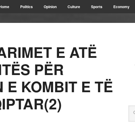
Home
Politics
Opinion
Culture
Sports
Economy
ARIMET E ATË
HTËS PËR
 E KOMBIT E TË
IPTAR(2)