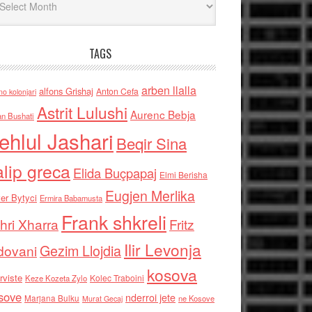
TAGS
arben llalla
alfons Grishaj
Anton Cefa
no kolonjari
Astrit Lulushi
Aurenc Bebja
an Bushati
ehlul Jashari
Beqir Sina
alip greca
Elida Buçpapaj
Elmi Berisha
Eugjen Merlika
er Bytyci
Ermira Babamusta
Frank shkreli
hri Xharra
Fritz
Ilir Levonja
Gezim Llojdia
dovani
kosova
rviste
Kolec Traboini
Keze Kozeta Zylo
sove
nderroi jete
Marjana Bulku
ne Kosove
Murat Gecaj