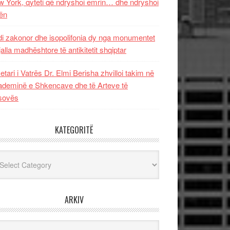
 York, qyteti që ndryshoi emrin… dhe ndryshoi
ën
i zakonor dhe isopolifonia dy nga monumentet
jalla madhështore të antikitetit shqiptar
etari i Vatrës Dr. Elmi Berisha zhvilloi takim në
deminë e Shkencave dhe të Arteve të
sovës
KATEGORITË
egoritë
ARKIV
iv