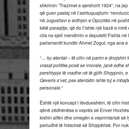
shkrimin ”Trazimet e qershorit 1924”, na jep n
që çuan pastaj në t’ashtuquajturin “revoluci
në Jugosllavi e ardhjen e Opozitës në pushte
këtë paraqitje, që do t’ishte një bazë e mirë
cila na sjell mendimin e deputetit Fishta në 
parlamentit kundër Ahmet Zogut, nga ana e bas
“…
ky atentat – të cilin në parim e dnojshin
vrasat politike posë se imorale, janë edhe sh
pershtypje të madhe në të gjith Shqypnin, e 
Qeveris s’vet, pse atentatin ishte tuj e mbajtë
personale.
”
Është një koncept i lëvdueshëm, të cilin hi
qënë zëdhënëse e veprës së Enver Hoxhës e k
kishin alfën dhe omegën e veprimtarisë së t
periudhë të historisë së Shqipërisë. Por nuk