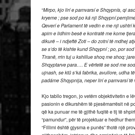
“
Mirpo, kjo lirí e pamvarsí e Shqypnís, qi as
kryeme ; pse sod po ká nji Shqypní pernjimen
Qeverí e Parlament të vedin e me nji ushtrí
apim e lidhim besë e kontratë me kome tjera, 
dikurë – i ndjeftë Zoti – do zotní të mdhej a
se s’do të kishte kund Shqypní ; po, por sod
Tiranë, rrin tuj u kshillue shoq me shoq: jare
Shqyptarve para…. E vërtetë se sod me sod S
ujnash, se ktȗ s’ká fabrika, avullore, udha 
padáme Shqypnija, neper lirí e pamvarsí të
Kjo tabllo tregon, jo vetëm objektivitetin e
pasionin e dikurshëm të pjesëmarrësit në pol
që ka punuar me të gjithë fuqitë e tij të shpir
“pamundur”, për të projektuar e hedhur theme
“Fillimi është gjysma e punës” thotë një prov