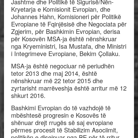
Jashtme dhe Politikë të Sigurisë/Nën-
Kryetarja e Komisionit Evropian, dhe
Johannes Hahn, Komisioneri për Politikë
Evropiane të Fqinjësisë dhe Negociata për
Zgjerim, për Bashkimin Evropian, derisa
për Kosovën MSA-ja është nënshkruar
nga Kryeministri, Isa Mustafa, dhe Ministri
i Integrimeve Evropiane, Bekim Çollaku.
MSA-ja është negociuar në periudhën
tetor 2013 dhe maj 2014, është
nënshkruar më 22 tetor 2015 dhe
zyrtarisht marrëveshja është arritur më 12
shkurt 2016.
Bashkimi Evropian do të vazhdojë të
mbështesë progresin e Kosovës të
shënuar drejt rrugës së saj evropiane
përmes procesit të Stabilizim Asociimit,
politikën e disejnuar nga BE për të rritur