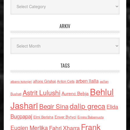
Kategoritë
ARKIV
Arkiv
TAGS
arben llalla
alfons Grishaj
Anton Cefa
asllan
albano kolonjari
Behlul
Astrit Lulushi
Aurenc Bebja
Bushati
Jashari
dalip greca
Beqir Sina
Elida
Buçpapaj
Enver Bytyci
Elmi Berisha
Ermira Babamusta
Frank
Eugjen Merlika
Fahri Xharra