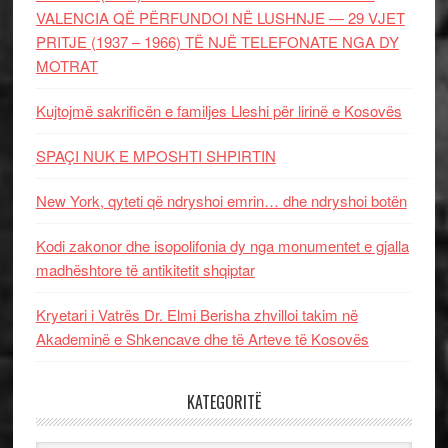
VALENCIA QË PËRFUNDOI NË LUSHNJE — 29 VJET
PRITJE (1937 – 1966) TË NJË TELEFONATE NGA DY
MOTRAT
Kujtojmë sakrificën e familjes Lleshi për lirinë e Kosovës
SPAÇI NUK E MPOSHTI SHPIRTIN
New York, qyteti që ndryshoi emrin… dhe ndryshoi botën
Kodi zakonor dhe isopolifonia dy nga monumentet e gjalla
madhështore të antikitetit shqiptar
Kryetari i Vatrës Dr. Elmi Berisha zhvilloi takim në
Akademinë e Shkencave dhe të Arteve të Kosovës
KATEGORITË