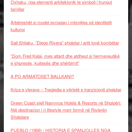
Oxhaku, nga elementi arkitektonik te simboli i trungut
familjar
Arbëreshët si model evropian i mbrojtjes së identitetit
kulturor
Sali Shijaku, “Diego Rivera” shqiptar i artit tonë kombëtar
“Dom Fred Kalaj, mes altarit dhe atdheut si hermeneutikë
e shpresës, kujtesës dhe shërbimit”
A PO ARMATOSET BALLKANI?
Kriza e vlerave – Tragjedia e vërtetë e tranzicionit shqiptar
Green Coast sjell Nammos Hotels & Resorts në Shqipëri:
Një destinacion i ri lifestyle merr formë në Rivierën
Shqiptare
PUEBLO (1966) / HISTORIA E SPANJOLLES NGA