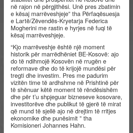
në rajon në përgjithësi. Unë pres zbatimin
e kësaj marrëveshjeje” tha Përfaqësuesja
e Lartë/Zëvendës-Kryetarja Federica
Mogherini me rastin e hyrjes në fuqi të
kësaj marrëveshjeje.
“Kjo marrëveshje është një moment
historik për marrëdhëniet BE-Kosovë: ajo
do të ndihmojë Kosovën në rrugën e
reformave dhe do të krijojë mundësi për
tregti dhe investim. Pres me padurim
vizitën time të ardhshme në Prishtinë për
të shënuar këtë moment të rëndësishëm
dhe për t’u shpjeguar bizneseve kosovare,
investitorëve dhe publikut të gjerë të mirat
që mund të sjellë ajo në drejtim të rritjes
ekonomike dhe punësimit ” tha
Komisioneri Johannes Hahn.