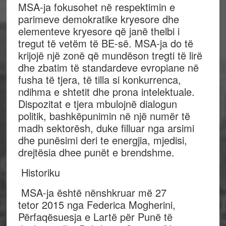
MSA-ja fokusohet në respektimin e
parimeve demokratike kryesore dhe
elementeve kryesore që janë thelbi i
tregut të vetëm të BE-së. MSA-ja do të
krijojë një zonë që mundëson tregti të lirë
dhe zbatim të standardeve evropiane në
fusha të tjera, të tilla si konkurrenca,
ndihma e shtetit dhe prona intelektuale.
Dispozitat e tjera mbulojnë dialogun
politik, bashkëpunimin në një numër të
madh sektorësh, duke filluar nga arsimi
dhe punësimi deri te energjia, mjedisi,
drejtësia dhee punët e brendshme.
Historiku
MSA-ja është nënshkruar më 27
tetor 2015 nga Federica Mogherini,
Përfaqësuesja e Lartë për Punë të