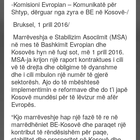
-Komisioni Evropian – Komunikatë për
Shtyp, dërguar nga zyra e BE në Kosovë-/
Bruksel, 1 prill 2016/
Marrëveshja e Stabilizim Asociimit (MSA)
në mes të Bashkimit Evropian dhe
Kosovës hyn në fuqi sot, më 1 prill 2016.
MSA-ja krijon një raport kontraktues i cili
vë të drejta dhe obligime të dyanshme
dhe i cili mbulon një numër të gjerë
sektorësh. Ajo do të mbështesë
implementimin e reformave dhe do t’i japë
Kosovë mundësi për të lëvizur më afër
Evropës.
“Kjo marrëveshje hap një fazë të re në
marrëdhëniet BE-Kosovë dhe paraqet një
kontribut të rëndësishëm për paqe,
stabilitet dhe prosperitet në Kosovë dhe