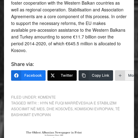
foster cooperation with the Western Balkan countries as
well as regional cooperation. Stabilisation and Association
Agreements are a core component of this process. In order
to support the necessary reforms, the EU makes
available pre-accession assistance to the Western Balkans
and Turkey amounting to some €11.7 billion over the
period 2014-2020, of which €645.5 million is allocated to
Kosovo.
Share via:
Facebook
Twitter
Copy Link
More
FILED UNDER:
KOMENTE
TAGGED WITH:
: HYN NË FUQI MARRËVESHJA E STABILIZIM
ASOCIIMIT NË MES
,
DHE KOSOVËS
,
KOMISIONI EVROPIAN
,
TË
BASHKIMIT EVROPIAN