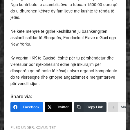
Nga kontributet e asamblistëve u tubuan 1500.00 euro që
do u dhurohen këtyre dy familjeve me kushte të rënda të
jetës.
Në këtë mënyrë të gjithë këshilltarët ju bashkëngjiten
aksionit solidar të Shoqatës, Fondacioni Plave e Guci nga
New Yorku.
Ky veprim i KK te Gucisë është për tu përshëndetur dhe
vlerësuar por njëkohësisht edhe një inkurajim për
diasporën qe në raste të kësaj natyre organet kompetente
do të vlerësojnë dhe çmojnë angazhimet e mërgimtarëve
për vendlindjen.
Share via:
Facebook
Twitter
Copy Link
More
FILED UNDER:
KOMUNITET