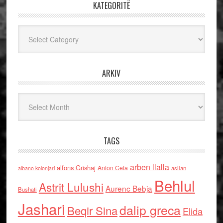
KATEGORITË
Kategoritë
ARKIV
Arkiv
TAGS
arben llalla
alfons Grishaj
Anton Cefa
asllan
albano kolonjari
Behlul
Astrit Lulushi
Aurenc Bebja
Bushati
Jashari
dalip greca
Beqir Sina
Elida