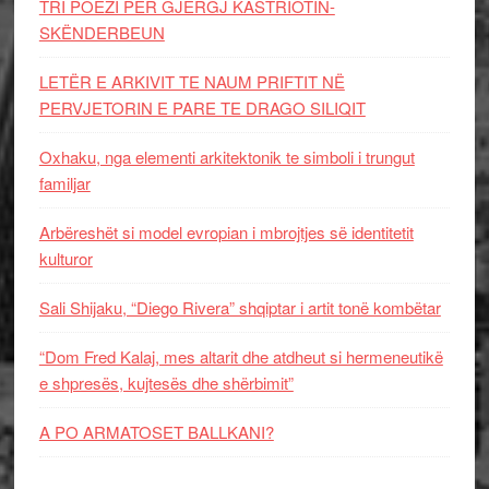
TRI POEZI PËR GJERGJ KASTRIOTIN-
SKËNDERBEUN
LETËR E ARKIVIT TE NAUM PRIFTIT NË
PERVJETORIN E PARE TE DRAGO SILIQIT
Oxhaku, nga elementi arkitektonik te simboli i trungut
familjar
Arbëreshët si model evropian i mbrojtjes së identitetit
kulturor
Sali Shijaku, “Diego Rivera” shqiptar i artit tonë kombëtar
“Dom Fred Kalaj, mes altarit dhe atdheut si hermeneutikë
e shpresës, kujtesës dhe shërbimit”
A PO ARMATOSET BALLKANI?