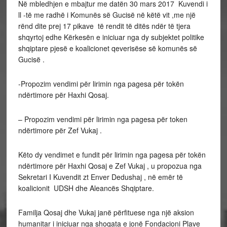
Në mbledhjen e mbajtur me datën 30 mars 2017 Kuvendi i
ll -të me radhë i Komunës së Gucisë në këtë vit ,me një
rënd dite prej 17 pikave të rendit të ditës ndër të tjera
shqyrtoj edhe Kërkesën e iniciuar nga dy subjektet politike
shqiptare pjesë e koalicionet qeverisëse së komunës së
Gucisë .
-Propozim vendimi për lirimin nga pagesa për tokën
ndërtimore për Haxhi Qosaj.
– Propozim vendimi për lirimin nga pagesa për token
ndërtimore për Zef Vukaj .
Këto dy vendimet e fundit për lirimin nga pagesa për tokën
ndërtimore për Haxhi Qosaj e Zef Vukaj , u propozua nga
Sekretari I Kuvendit zt Enver Dedushaj , në emër të
koalicionit UDSH dhe Aleancës Shqiptare.
Familja Qosaj dhe Vukaj janë përfituese nga një aksion
humanitar i iniciuar nga shoqata e jonë Fondacioni Plave