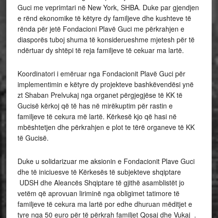
Guci me veprimtari në New York, SHBA. Duke par gjendjen
e rënd ekonomike të këtyre dy familjeve dhe kushteve të
rënda për jetë Fondacioni Plavë Guci me përkrahjen e
diasporës tuboj shuma të konsiderueshme mjetesh për të
ndërtuar dy shtëpi të reja familjeve të cekuar ma lartë.
Koordinatori i emëruar nga Fondacionit Plavë Guci për
implementimin e këtyre dy projekteve bashkëvendësi ynë
zt Shaban Prelvukaj nga organet përgjegjëse të KK të
Gucisë kërkoj që të has në mirëkuptim për rastin e
familjeve të cekura më lartë. Kërkesë kjo që hasi në
mbështetjen dhe përkrahjen e plot te tërë organeve të KK
të Gucisë.
Duke u solidarizuar me aksionin e Fondacionit Plave Guci
dhe të iniciuesve të Kërkesës të subjekteve shqiptare
UDSH dhe Aleancës Shqiptare të gjithë asamblistët jo
vetëm që aprovuan liriminë nga obligimet tatimore të
familjeve të cekura ma lartë por edhe dhuruan mëditjet e
tyre nga 50 euro për të përkrah familjet Qosaj dhe Vukaj .