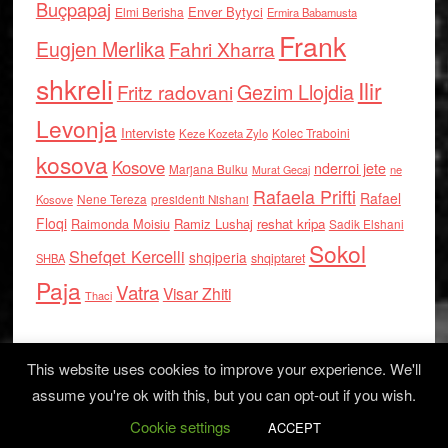
Buçpapaj
Enver Bytyci
Elmi Berisha
Ermira Babamusta
Frank
Eugjen Merlika
Fahri Xharra
shkreli
Ilir
Gezim Llojdia
Fritz radovani
Levonja
Interviste
Kolec Traboini
Keze Kozeta Zylo
kosova
Kosove
nderroi jete
Marjana Bulku
ne
Murat Gecaj
Rafaela Prifti
Rafael
Nene Tereza
Kosove
presidenti Nishani
Floqi
Raimonda Moisiu
Ramiz Lushaj
reshat kripa
Sadik Elshani
Sokol
Shefqet Kercelli
shqiperia
shqiptaret
SHBA
Paja
Vatra
Visar Zhiti
Thaci
This website uses cookies to improve your experience. We'll
assume you're ok with this, but you can opt-out if you wish.
Cookie settings
Log in
ACCEPT