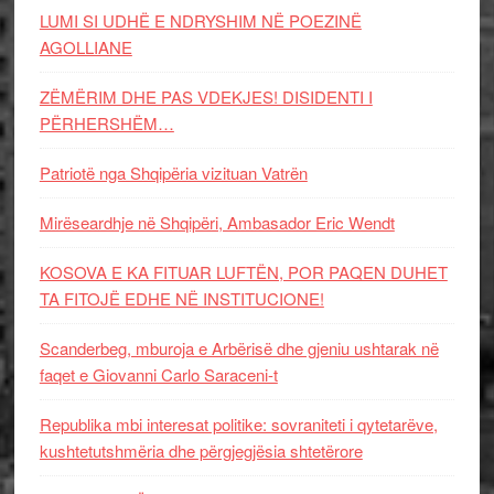
LUMI SI UDHË E NDRYSHIM NË POEZINË
AGOLLIANE
ZËMËRIM DHE PAS VDEKJES! DISIDENTI I
PËRHERSHËM…
Patriotë nga Shqipëria vizituan Vatrën
Mirëseardhje në Shqipëri, Ambasador Eric Wendt
KOSOVA E KA FITUAR LUFTËN, POR PAQEN DUHET
TA FITOJË EDHE NË INSTITUCIONE!
Scanderbeg, mburoja e Arbërisë dhe gjeniu ushtarak në
faqet e Giovanni Carlo Saraceni-t
Republika mbi interesat politike: sovraniteti i qytetarëve,
kushtetutshmëria dhe përgjegjësia shtetërore